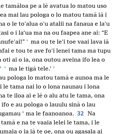
le tamāloa pe a lē avatua lo matou uso
a mai lau pologa o lo matou tamā iā i
a o le toʻalua oʻu atalii na fanaua e laʻu
tasi o i la‘ua ma na ou faapea ane ai: “E
+
nufeʻai!”
ma ou te leʻi toe vaai lava iā
fai e tou te ave foʻi lenei tama ma tupu
 oti ai o ia, ona outou aveina ifo lea o
+
+
*
ma le tigā tele.’
 lau pologa lo matou tamā e aunoa ma le
 i le tama nai lo o lona naunau i lona
na te iloa ai e lē o alu atu le tama, ona
a ifo e au pologa o lauulu sinā o lau
32
*
uugamau
ma le faanoanoa.
Na
 tamā e na te vaaia lelei le tama, i le
aumaia o ia iā te oe, ona ou agasala ai