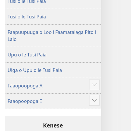
Tusi o le Tusi Paia
le
Faaliliuga
Faaliliuga
a
a
le
Tusi o le Tusi Paia
le
Lalolagi
Lalolagi
Fou
Faapuupuuga o Loo i Faamatalaga Pito i
Fou
(Toe
Lalo
(Toe
teuteuina
teuteuina
i
Upu o le Tusi Paia
i
le
le
2013)
Uiga o Upu o le Tusi Paia
2013)
Faaopoopoga A
Faaali
isi
Faaopoopoga E
mea
Faaali
isi
mea
Kenese