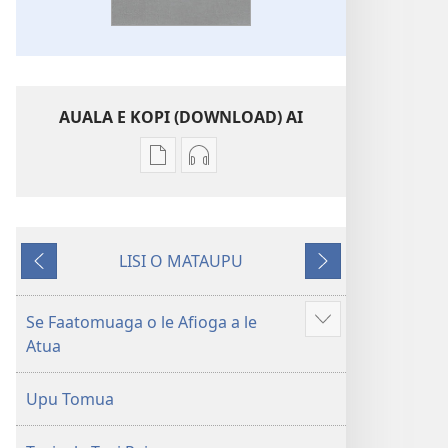
AUALA E KOPI (DOWNLOAD) AI
Vaega
Filifili
e
auala
kopi
e
ai
kopi
LISI O MATAUPU
se
ai
Mataupu
Mataupu
lomiga
O
ua
e
O
le
mavae
sosoo
Se Faatomuaga o le Afioga a le
Faaali
le
Tusi
Atua
isi
Tusi
Paia
mea
Paia
—
Upu Tomua
—
O
O
le