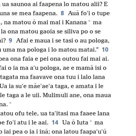
eā ua saunoa ai faapena lo matou alii? E
8
uauna se mea faapena.
Auā foʻi o tupe
+
a, na matou ō mai mai i Kanana
ma
 la ona matou gaoia se siliva po o se
9
ai?
Afai e maua i se tasi o au pologa,
10
tou uma ma pologa i lo matou matai.”
pea ona faia e pei ona outou fai mai ai.
 fai o ia ma aʻu pologa, ae e mamā isi o
 tagata ma faavave ona tuu i lalo lana
Ua ia suʻe māeʻaeʻa taga, e amata i le
 le taga a le uii. Mulimuli ane, ona maua
+
na.
atou ofu tele, ua taʻitasi ma faaee lana
14
+
 foʻi atu i le aai.
Ua ō Iuta
ma
 iai pea o ia i inā; ona latou faapaʻuʻū