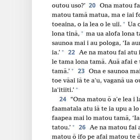
20
outou uso?’
Ona matou fai 
matou tamā matua, ma e iai foʻ
+
toeaina, o ia lea o le uii.
Ua o
+
lona tinā,
ma ua alofa lona ta
saunoa mai i au pologa, ‘Ia auma
22
+
ia.’
Ae na matou fai atu i
le tama lona tamā. Auā afai e t
23
+
tamā.’
Ona e saunoa mai 
toe vāai iā te aʻu, vaganā ua 
+
laʻitiiti.’
24
“Ona matou ō aʻe lea i 
faamatala atu iā te ia upu a l
faapea mai lo matou tamā, ‘Ia 
26
+
tatou.’
Ae na matou fai a
matou ō ifo pe afai matou te ō 