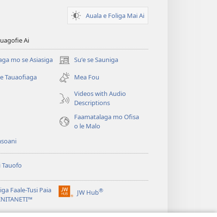
Auala e Foliga Mai Ai
uagofie Ai
aga mo se Asiasiga
Suʻe se Sauniga
(tatala
se
se Tauaofiaga
Mea Fou
isi
polokalame)
Videos with Audio
Descriptions
e)
Faamatalaga mo Ofisa
o le Malo
asoani
i Tauofo
ga Faale-Tusi Paia
®
JW Hub
(tatala
e)
 INITANETI™
se
isi
o le
JW Library