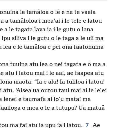
onuina le tamāloa o lē e na te vaaia
 a tamāloloa i meaʻai i le tele e latou
a le tagata lava ia i le gutu o lana
 ipu siliva i le gutu o le taga a le uii ma
a lea e le tamāloa e pei ona faatonuina
na tuuina atu lea o nei tagata e ō ma a
 atu i latou mai i le aai, ae faapea atu
lona maota: “Ia e alu! Ia tuliloa i latou!
i atu, ‘Aiseā ua outou taui mai ai le lelei
ea lenei e taumafa ai loʻu matai ma
 faailoga o mea o le a tutupu? Ua matuā
7
tou ma fai atu ia upu iā i latou.
Ae