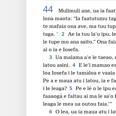
44
Mulimuli ane, ua ia faat
lona maota: “Ia faatutumu taga
te mafaia ona ave, ma tuu tupe 
2
+
taga.
Ae ia tuu laʻu ipu, le
le tupe mo ana saito.” Ona fai
ai o ia e Iosefa.
3
Ua malama aʻe le taeao, o
4
latou asini.
E leʻi mamao ese
loa Iosefa i le tamāloa e vaaia 
Pe a e maua atu i latou, ia e fa
5
i le leaga?
Pe e lē o le ipu 
faaaogā e faitau ai ma le saʻo
leaga le mea ua outou faia.’”
6
O lea, ua ia maua atu i la