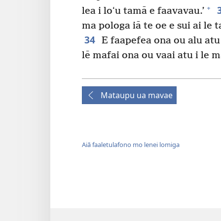
+
lea i loʻu tamā e faavavau.’
ma pologa iā te oe e sui ai le 
34
E faapefea ona ou alu atu i
lē mafai ona ou vaai atu i le m
Mataupu ua mavae
Aiā faaletulafono mo lenei lomiga