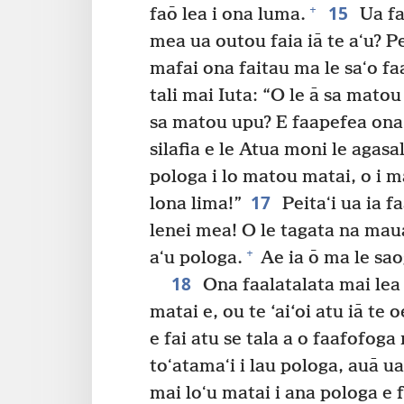
15
+
faō lea i ona luma.
Ua fai
mea ua outou faia iā te aʻu? Pe 
mafai ona faitau ma le saʻo fa
tali mai Iuta: “O le ā sa matou
sa matou upu? E faapefea ona
silafia e le Atua moni le agasa
pologa i lo matou matai, o i m
17
lona lima!”
Peitaʻi ua ia fa
lenei mea! O le tagata na maua i
+
aʻu pologa.
Ae ia ō ma le sao
18
Ona faalatalata mai lea 
matai e, ou te ‘ai‘oi atu iā te
e fai atu se tala a o faafofoga
toʻatamaʻi i lau pologa, auā u
mai loʻu matai i ana pologa e 