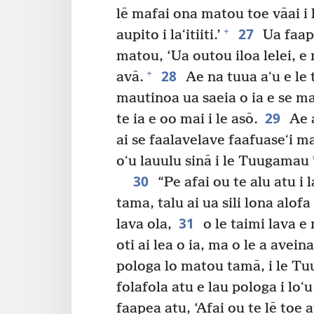
lē mafai ona matou toe vāai i 
27
+
aupito i laʻitiiti.’
Ua faape
matou, ‘Ua outou iloa lelei, e n
28
+
avā.
Ae na tuua aʻu e le 
mautinoa ua saeia o ia e se ma
29
te ia e oo mai i le asō.
Ae a
ai se faalavelave faafuaseʻi ma
oʻu lauulu sinā i le Tuugamau
30
“Pe afai ou te alu atu i
tama, talu ai ua sili lona alofa
31
lava ola,
o le taimi lava e 
oti ai lea o ia, ma o le a avein
pologa lo matou tamā, i le T
folafola atu e lau pologa i loʻu
faapea atu, ‘Afai ou te lē toe 