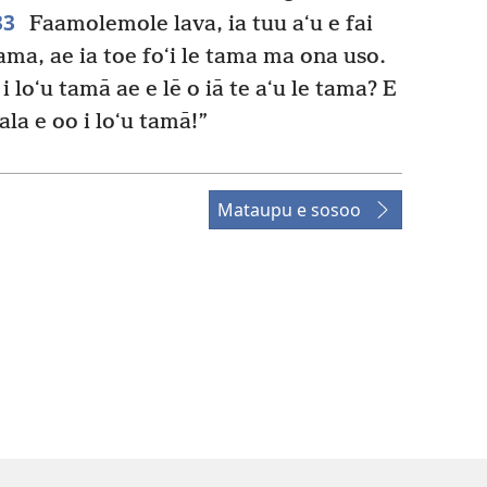
33
Faamolemole lava, ia tuu aʻu e fai
tama, ae ia toe foʻi le tama ma ona uso.
 loʻu tamā ae e lē o iā te aʻu le tama? E
ala e oo i loʻu tamā!”
Mataupu e sosoo