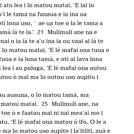
atu lea i lo matou matai, ‘E iai lo
i le tama na fanaua e ia ina ua
+
ti lona uso,
ae ua toe o ia le tama a
21
mā iā te ia.’
Mulimuli ane na e
i o ia iā te aʻu ina ia ou vaai ai iā te
 lo matou matai, ‘E lē mafai ona tuua e
uua e ia lona tamā, e oti ai lava lona
lea i au pologa, ‘E lē mafai ona outou
outou ō mai ma lo outou uso aupito i
lau auauna, o lo matou tamā, ma
25
o matou matai.
Mulimuli ane, na
toe ō e faatau mai ni nai meaʻai mo i
tu, ‘E lē mafai ona matou ō ifo. O le a
ma lo matou uso aupito i laʻitiiti, auā e