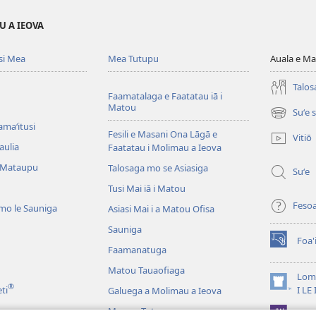
U A IEOVA
si Mea
Mea Tutupu
Auala e Ma
Talos
Faamatalaga e Faatatau iā i
Matou
Suʻe 
(tatala
amaʻitusi
se
Fesili e Masani Ona Lāgā e
Vitiō
isi
aulia
Faatatau i Molimau a Ieova
polokalam
 Mataupu
Talosaga mo se Asiasiga
Suʻe
Tusi Mai iā i Matou
Feso
mo le Sauniga
Asiasi Mai i a Matou Ofisa
Sauniga
Foa'
(tatala
Faamanatuga
se
Matou Tauaofiaga
isi
Lomi
®
polokalam
(tatala
eti
I LE
Galuega a Molimau a Ieova
se
Mea na Tutupu
App 