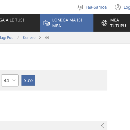
Faa-Samoa
Log
Filifili
(t
le
se
GA A LE TUSI
LOMIGA MA ISI
MEA
gagana
isi
MEA
TUTUPU
po
olagi Fou
Kenese
44
Mataupu