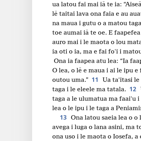
ua latou fai mai iā te ia: “Ais
lē taitai lava ona faia e au a
na maua i gutu o a matou tag
toe aumai iā te oe. E faapefea
auro mai i le maota o lou mat
ia oti o ia, ma e fai foʻi i ma
Ona ia faapea atu lea: “Ia faa
O lea, o lē e maua i ai le ipu e
11
outou uma.”
Ua taʻitasi le
12
taga i le eleele ma tatala.
taga a le ulumatua ma faaiʻu i
lea o le ipu i le taga a Peniami
13
Ona latou saeia lea o o l
avega i luga o lana asini, ma toe
ona uso i le maota o Iosefa, a o