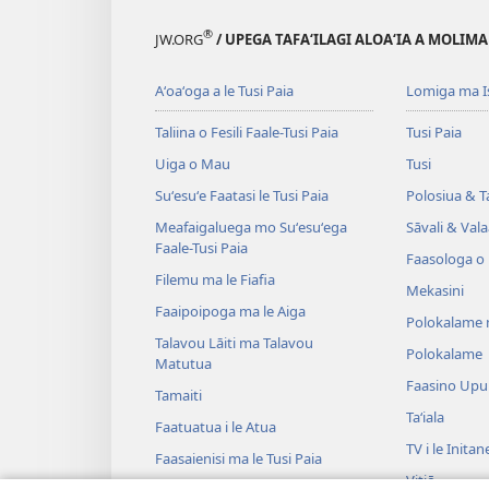
®
JW.ORG
/ UPEGA TAFA‘ILAGI ALOA‘IA A MOLIMA
Aʻoaʻoga a le Tusi Paia
Lomiga ma I
Taliina o Fesili Faale-Tusi Paia
Tusi Paia
Uiga o Mau
Tusi
Suʻesuʻe Faatasi le Tusi Paia
Polosiua & T
Meafaigaluega mo Suʻesuʻega
Sāvali & Vala
Faale-Tusi Paia
Faasologa o
Filemu ma le Fiafia
Mekasini
Faaipoipoga ma le Aiga
Polokalame 
Talavou Lāiti ma Talavou
Polokalame
Matutua
Faasino Upu
Tamaiti
Taʻiala
Faatuatua i le Atua
TV i le Initan
Faasaienisi ma le Tusi Paia
Vitiō