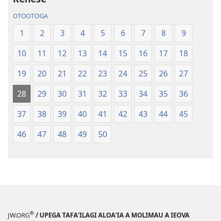
Paia
—
OTOOTOGA
—
O
O
le
1
2
3
4
5
6
7
8
9
le
Faaliliuga
10
11
12
13
14
15
16
17
18
Faaliliuga
a
a
le
19
20
21
22
23
24
25
26
27
le
Lalolagi
Lalolagi
Fou
28
29
30
31
32
33
34
35
36
Fou
(Toe
37
38
39
40
41
42
43
44
45
(Toe
teuteuina
teuteuina
i
46
47
48
49
50
i
le
le
2013)
2013)
®
JW.ORG
/ UPEGA TAFA‘ILAGI ALOA‘IA A MOLIMAU A IEOVA