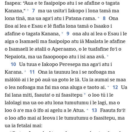
faapea: “Aua e te faaipoipo atu i se afafine o tagata
+
7
Kanana,”
ma ua usitaʻi Iakopo i lona tamā ma
+
8
lona tinā, ma ua agaʻi atu i Patana-rama.
Ona
iloa ai lea e Esau e lē fiafia lona tamā o Isaako i
+
9
afafine o tagata Kanana,
ona alu ai lea o Esau i le
aiga o Isamaeli ma faaipoipo atu iā Maalata le afafine
o Isamaeli le atalii o Aperaamo, o le tuafafine foʻi o
+
Nepaiota, ma ua faaopoopo atu i isi ana avā.
10
Ua tuua e Iakopo Peresepa ma agaʻi atu i
+
11
Karana.
Ona ia taunuu lea i se nofoaga ma
mālōlō ai i le pō auā ua goto le lā. Ua ia aumai se maa
+
12
o lea nofoaga ma fai ma ona aluga e taoto ai.
Ua
*
fai lana miti, faauta! o ni faasitepu
o loo tū i le
lalolagi ma ua oo atu lona tumutumu i le lagi, ma o
+
13
loo ō aʻe ma ō ifo ai agelu a le Atua.
Faauta foʻi!
o loo afio mai ai Ieova i le tumutumu o faasitepu, ma
ua ia fetalai mai: