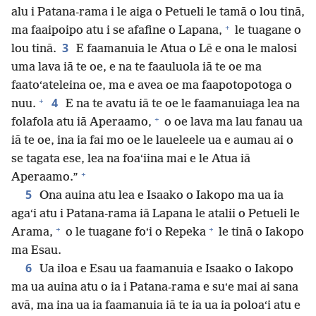
alu i Patana-rama i le aiga o Petueli le tamā o lou tinā,
+
ma faaipoipo atu i se afafine o Lapana,
le tuagane o
3
lou tinā.
E faamanuia le Atua o Lē e ona le malosi
uma lava iā te oe, e na te faauluola iā te oe ma
faatoʻateleina oe, ma e avea oe ma faapotopotoga o
+
4
nuu.
E na te avatu iā te oe le faamanuiaga lea na
+
folafola atu iā Aperaamo,
o oe lava ma lau fanau ua
iā te oe, ina ia fai mo oe le laueleele ua e aumau ai o
se tagata ese, lea na foaʻiina mai e le Atua iā
+
Aperaamo.”
5
Ona auina atu lea e Isaako o Iakopo ma ua ia
agaʻi atu i Patana-rama iā Lapana le atalii o Petueli le
+
+
Arama,
o le tuagane foʻi o Repeka
le tinā o Iakopo
ma Esau.
6
Ua iloa e Esau ua faamanuia e Isaako o Iakopo
ma ua auina atu o ia i Patana-rama e suʻe mai ai sana
avā, ma ina ua ia faamanuia iā te ia ua ia poloaʻi atu e