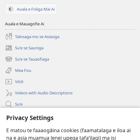
Auala e Foliga Mai Ai
Auala e Mauagofie Ai
Talosaga mo se Asiasiga
Suʻe se Sauniga
(tatala
se
Suʻe se Tauaofiaga
(tatala
isi
se
polokalame)
Mea Fou
isi
polokalame)
Vitiō
Videos with Audio Descriptions
Suʻe
Faamatalaga mo Ofisa o le Malo
Privacy Settings
Fesoasoani
E matou te faaaogāina cookies (faamatalaga e iloa ai
na e asia muamua lenei upega tafaʻilagi) ma isi