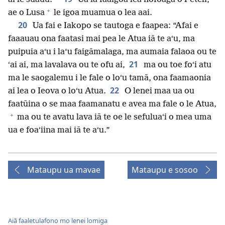
+
ae o Lusa
le igoa muamua o lea aai.
20
Ua fai e Iakopo se tautoga e faapea: “Afai e
faaauau ona faatasi mai pea le Atua iā te aʻu, ma
puipuia aʻu i la‘u faigāmalaga, ma aumaia falaoa ou te
21
ʻai ai, ma lavalava ou te ofu ai,
ma ou toe foʻi atu
ma le saogalemu i le fale o loʻu tamā, ona faamaonia
22
ai lea o Ieova o loʻu Atua.
O lenei maa ua ou
faatūina o se maa faamanatu e avea ma fale o le Atua,
+
ma ou te avatu lava iā te oe le sefuluaʻi o mea uma
ua e foaʻiina mai iā te aʻu.”
Mataupu ua mavae
Mataupu e sosoo
Aiā faaletulafono mo lenei lomiga