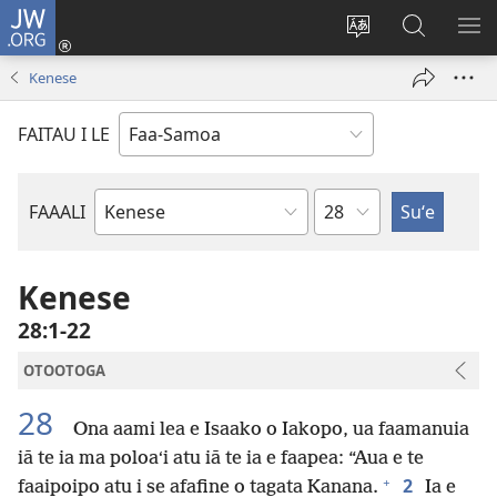
JW.ORG
Log
In
Sui
Suʻe
SH
(tatala
le
i
ME
Kenese
se
gagana
le
isi
o
JW.ORG
FAITAU I LE
polokalame)
le
upega
tafaʻilagi
Mataupu
FAAALI
Tusi
o
le
Kenese
Tusi
28:1-22
Paia
OTOOTOGA
28
Ona aami lea e Isaako o Iakopo, ua faamanuia
iā te ia ma poloaʻi atu iā te ia e faapea: “Aua e te
+
2
faaipoipo atu i se afafine o tagata Kanana.
Ia e