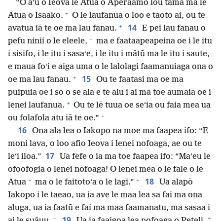
“O aʻu o Ieova le Atua o Aperaamo lou tamā ma le
+
Atua o Isaako.
O le laufanua o loo e taoto ai, ou te
+
14
avatua iā te oe ma lau fanau.
E pei lau fanau o
+
pefu ninii o le eleele,
ma e faataapeapeina oe i le itu
i sisifo, i le itu i sasaʻe, i le itu i mātū ma le itu i saute,
e maua foʻi e aiga uma o le lalolagi faamanuiaga ona o
+
15
oe ma lau fanau.
Ou te faatasi ma oe ma
puipuia oe i so o se ala e te alu i ai ma toe aumaia oe i
+
lenei laufanua.
Ou te lē tuua oe seʻia ou faia mea ua
+
ou folafola atu iā te oe.”
16
Ona ala lea o Iakopo na moe ma faapea ifo: “E
moni lava, o loo afio Ieova i lenei nofoaga, ae ou te
17
leʻi iloa.”
Ua fefe o ia ma toe faapea ifo: “Maʻeu le
ofoofogia o lenei nofoaga! O lenei mea o le fale o le
+
+
18
Atua
ma o le faitotoʻa o le lagi.”
Ua alapō
Iakopo i le taeao, ua ia ave le maa lea sa fai ma ona
aluga, ua ia faatū e fai ma maa faamanatu, ma sasaa i
+
19
*
ai le suāuu.
Ua ia faaigoa lea nofoaga o Peteli,