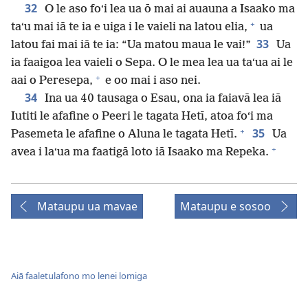
32
O le aso foʻi lea ua ō mai ai auauna a Isaako ma
+
taʻu mai iā te ia e uiga i le vaieli na latou elia,
ua
33
latou fai mai iā te ia: “Ua matou maua le vai!”
Ua
ia faaigoa lea vaieli o Sepa. O le mea lea ua taʻua ai le
+
aai o Peresepa,
e oo mai i aso nei.
34
Ina ua 40 tausaga o Esau, ona ia faiavā lea iā
Iutiti le afafine o Peeri le tagata Hetī, atoa foʻi ma
+
35
Pasemeta le afafine o Aluna le tagata Hetī.
Ua
+
avea i laʻua ma faatigā loto iā Isaako ma Repeka.
Mataupu ua mavae
Mataupu e sosoo
Aiā faaletulafono mo lenei lomiga