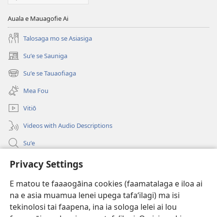
Auala e Mauagofie Ai
Talosaga mo se Asiasiga
Suʻe se Sauniga
(tatala
se
Suʻe se Tauaofiaga
(tatala
isi
se
polokalame)
Mea Fou
isi
polokalame)
Vitiō
Videos with Audio Descriptions
Suʻe
Faamatalaga mo Ofisa o le Malo
Privacy Settings
Fesoasoani
E matou te faaaogāina cookies (faamatalaga e iloa ai
na e asia muamua lenei upega tafaʻilagi) ma isi
Foa'i Tauofo
tekinolosi tai faapena, ina ia sologa lelei ai lou
(tatala
se