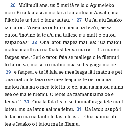
26
Mulimuli ane, ua ō mai iā te ia o Apimeleko
mai i Kira faatasi ai ma lana faufautua o Aasata, ma
+
27
Fikolu le ta‘ita‘i o lana ʻautau.
Ua fai atu Isaako
iā i latou: “Aiseā ua outou ō mai ai iā te aʻu, ae sa
outou ʻinoʻino iā te aʻu ma tuliese aʻu mai i o outou
28
vaipanoa?”
Ona latou faapea mai lea: “Ua matou
+
matuā mautinoa ua faatasi Ieova ma oe.
Ua matou
faapea ane, ‘Seʻi o tatou faia se maliega o le filemu i
+
lo tatou vā, ma seʻi o matou osia se feagaiga ma oe
29
e faapea, e te lē faia se mea leaga iā i matou e pei
ona matou lē faia o se mea leaga iā te oe, ona na
matou faia na o mea lelei iā te oe, auā na matou auina
ese oe ma le filemu. O lenei ua faamanuiaina oe e
30
Ieova.’”
Ona ia faia lea o se taumafataga tele mo i
31
latou, ma ua latou aai ma feinu.
Ua latou usupō i
+
le taeao ma ua tautō le tasi i le isi.
Ona aauina atu
lea e Isaako o i latou ma le filemu.