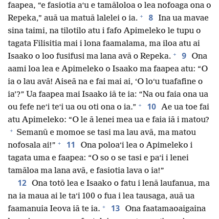
faapea, “e fasiotia aʻu e tamāloloa o lea nofoaga ona o
+
8
Repeka,” auā ua matuā lalelei o ia.
Ina ua mavae
sina taimi, na tilotilo atu i fafo Apimeleko le tupu o
tagata Filisitia mai i lona faamalama, ma iloa atu ai
+
9
Isaako o loo fusifusi ma lana avā o Repeka.
Ona
aami loa lea e Apimeleko o Isaako ma faapea atu: “O
ia o lau avā! Aiseā na e fai mai ai, ‘O loʻu tuafafine o
ia’?” Ua faapea mai Isaako iā te ia: “Na ou faia ona ua
+
10
ou fefe neʻi teʻi ua ou oti ona o ia.”
Ae ua toe fai
atu Apimeleko: “O le ā lenei mea ua e faia iā i matou?
+
Semanū e momoe se tasi ma lau avā, ma matou
+
11
nofosala ai!”
Ona poloaʻi lea o Apimeleko i
tagata uma e faapea: “O so o se tasi e paʻi i lenei
tamāloa ma lana avā, e fasiotia lava o ia!”
12
Ona totō lea e Isaako o fatu i lenā laufanua, ma
na ia maua ai le taʻi 100 o fua i lea tausaga, auā ua
+
13
faamanuia Ieova iā te ia.
Ona faatamaoaigaina