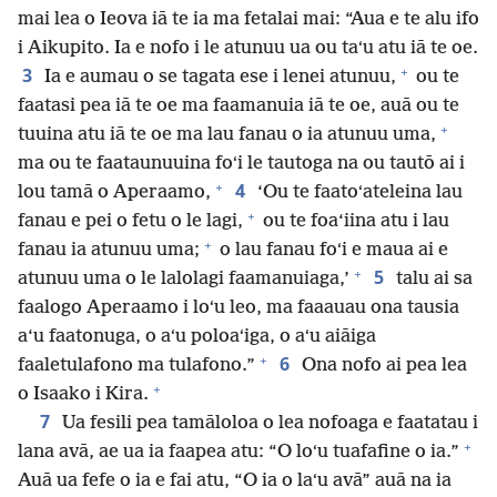
mai lea o Ieova iā te ia ma fetalai mai: “Aua e te alu ifo
i Aikupito. Ia e nofo i le atunuu ua ou taʻu atu iā te oe.
+
3
Ia e aumau o se tagata ese i lenei atunuu,
ou te
faatasi pea iā te oe ma faamanuia iā te oe, auā ou te
+
tuuina atu iā te oe ma lau fanau o ia atunuu uma,
ma ou te faataunuuina foʻi le tautoga na ou tautō ai i
+
4
lou tamā o Aperaamo,
‘Ou te faatoʻateleina lau
+
fanau e pei o fetu o le lagi,
ou te foa‘iina atu i lau
+
fanau ia atunuu uma;
o lau fanau foʻi e maua ai e
+
5
atunuu uma o le lalolagi faamanuiaga,’
talu ai sa
faalogo Aperaamo i loʻu leo, ma faaauau ona tausia
a‘u faatonuga, o aʻu poloaʻiga, o aʻu aiāiga
+
6
faaletulafono ma tulafono.”
Ona nofo ai pea lea
+
o Isaako i Kira.
7
Ua fesili pea tamāloloa o lea nofoaga e faatatau i
+
lana avā, ae ua ia faapea atu: “O loʻu tuafafine o ia.”
Auā ua fefe o ia e fai atu, “O ia o laʻu avā” auā na ia