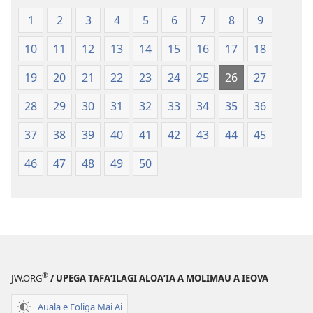
—
O
O
le
1
2
3
4
5
6
7
8
9
le
Faaliliuga
10
11
12
13
14
15
16
17
18
Faaliliuga
a
a
le
19
20
21
22
23
24
25
26
27
le
Lalolagi
Lalolagi
Fou
28
29
30
31
32
33
34
35
36
Fou
(Toe
37
38
39
40
41
42
43
44
45
(Toe
teuteuina
teuteuina
i
46
47
48
49
50
i
le
le
2013)
2013)
®
JW.ORG
/ UPEGA TAFA‘ILAGI ALOA‘IA A MOLIMAU A IEOVA
Auala e Foliga Mai Ai