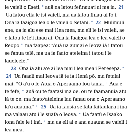
21
*
le vaieli o Eseti,
auā na latou fefinauaʻi ai ma ia.
Ua latou elia le isi vaieli, ma ua latou finau ai foʻi.
22
*
Ona ia faaigoa lea o le vaieli o Setani.
Mulimuli
ane, ua ia alu ese mai i lea mea, ma eli le isi vaieli, ae
e latou te leʻi finau ai. Ona ia faaigoa lea o lea vaieli o
*
Reopo
ma faapea: “Auā ua aumai e Ieova iā i tatou
se fanua telē, ma ua ia faatoʻateleina i tatou i le
+
laueleele.”
+
23
Ona ia alu a‘e ai lea mai i lea mea i Peresepa.
24
Ua faaali mai Ieova iā te ia i lenā pō, ma fetalai
+
mai: “O aʻu o le Atua o Aperaamo lou tamā.
Aua e
+
te fefe,
auā ou te faatasi ma oe, ou te faamanuia atu
iā te oe, ma faatoʻateleina lau fanau ona o Aperaamo
+
25
laʻu auauna.”
Ua ia fausia se fata faitaulaga i inā
+
ma valaau atu i le suafa o Ieova.
Ua faatū e Isaako
+
lona faleʻie i inā,
ma ua eli ai e ana auauna se vaieli i
lea mea.