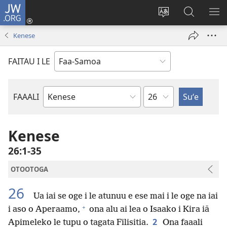
JW.ORG
Log
In
Sui
Suʻe
SH
(tatala
le
i
ME
Kenese
se
gagana
le
isi
o
JW.ORG
FAITAU I LE
polokalame)
le
upega
tafaʻilagi
Mataupu
FAAALI
Tusi
o
le
Kenese
Tusi
26:1-35
Paia
OTOOTOGA
26
Ua iai se oge i le atunuu e ese mai i le oge na iai
+
i aso o Aperaamo,
ona alu ai lea o Isaako i Kira iā
2
Apimeleko le tupu o tagata Filisitia.
Ona faaali