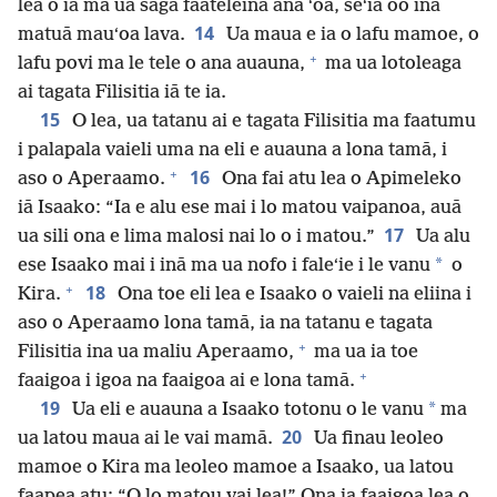
lea o ia ma ua saga faateleina ana ʻoa, seʻia oo ina
14
matuā mauʻoa lava.
Ua maua e ia o lafu mamoe, o
+
lafu povi ma le tele o ana auauna,
ma ua lotoleaga
ai tagata Filisitia iā te ia.
15
O lea, ua tatanu ai e tagata Filisitia ma faatumu
i palapala vaieli uma na eli e auauna a lona tamā, i
+
16
aso o Aperaamo.
Ona fai atu lea o Apimeleko
iā Isaako: “Ia e alu ese mai i lo matou vaipanoa, auā
17
ua sili ona e lima malosi nai lo o i matou.”
Ua alu
*
ese Isaako mai i inā ma ua nofo i faleʻie i le vanu
o
+
18
Kira.
Ona toe eli lea e Isaako o vaieli na eliina i
aso o Aperaamo lona tamā, ia na tatanu e tagata
+
Filisitia ina ua maliu Aperaamo,
ma ua ia toe
+
faaigoa i igoa na faaigoa ai e lona tamā.
19
*
Ua eli e auauna a Isaako totonu o le vanu
ma
20
ua latou maua ai le vai mamā.
Ua finau leoleo
mamoe o Kira ma leoleo mamoe a Isaako, ua latou
faapea atu: “O lo matou vai lea!” Ona ia faaigoa lea o