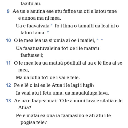
faaituʻau.
9
Ae ua e aauina ese atu fafine ua oti a latou tane
e aunoa ma ni mea,
*
Ua e faavaivaia
foʻi lima o tamaiti ua leai ni o
*
latou tamā.
+
10
*
O le mea lea ua siʻomia ai oe i mailei,
Ua faaatuatuvaleina foʻi oe i le mataʻu
faafuaseʻi;
11
O le mea lea ua matuā pōuliuli ai ua e lē iloa ai se
mea,
Ma ua lofia foʻi oe i vai e tele.
12
Pe e lē o iai ea le Atua i le lagi i lugā?
Ia vaai atu i fetu uma, ua maualuluga lava.
13
Ae ua e faapea mai: ‘O le ā moni lava e silafia e le
Atua?
Pe e mafai ea ona ia faamasino e ati atu i le
pogisa tele?