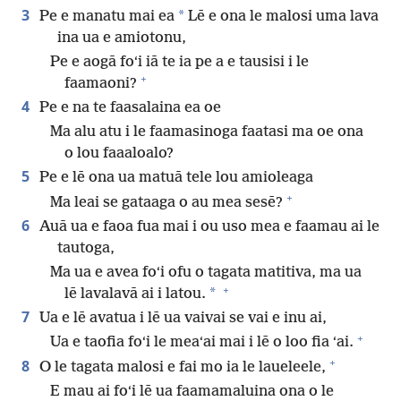
3
*
Pe e manatu mai ea
Lē e ona le malosi uma lava
ina ua e amiotonu,
Pe e aogā foʻi iā te ia pe a e tausisi i le
+
faamaoni?
4
Pe e na te faasalaina ea oe
Ma alu atu i le faamasinoga faatasi ma oe ona
o lou faaaloalo?
5
Pe e lē ona ua matuā tele lou amioleaga
+
Ma leai se gataaga o au mea sesē?
6
Auā ua e faoa fua mai i ou uso mea e faamau ai le
tautoga,
Ma ua e avea foʻi ofu o tagata matitiva, ma ua
+
*
lē lavalavā ai i latou.
7
Ua e lē avatua i lē ua vaivai se vai e inu ai,
+
Ua e taofia foʻi le meaʻai mai i lē o loo fia ʻai.
+
8
O le tagata malosi e fai mo ia le laueleele,
E mau ai foʻi lē ua faamamaluina ona o le