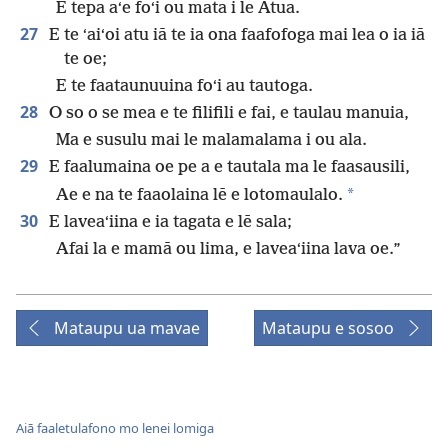
E tepa aʻe foʻi ou mata i le Atua.
27
E te ʻaiʻoi atu iā te ia ona faafofoga mai lea o ia iā
te oe;
E te faataunuuina foʻi au tautoga.
28
O so o se mea e te filifili e fai, e taulau manuia,
Ma e susulu mai le malamalama i ou ala.
29
E faalumaina oe pe a e tautala ma le faasausili,
*
Ae e na te faaolaina lē e lotomaulalo.
30
E laveaʻiina e ia tagata e lē sala;
Afai la e mamā ou lima, e laveaʻiina lava oe.”
Mataupu ua mavae
Mataupu e sosoo
Aiā faaletulafono mo lenei lomiga