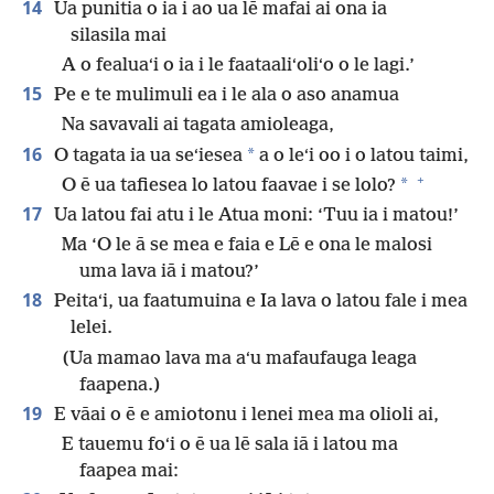
14
Ua punitia o ia i ao ua lē mafai ai ona ia
silasila mai
A o fealuaʻi o ia i le faataaliʻoliʻo o le lagi.’
15
Pe e te mulimuli ea i le ala o aso anamua
Na savavali ai tagata amioleaga,
16
*
O tagata ia ua seʻiesea
a o leʻi oo i o latou taimi,
+
*
O ē ua tafiesea lo latou faavae i se lolo?
17
Ua latou fai atu i le Atua moni: ‘Tuu ia i matou!’
Ma ‘O le ā se mea e faia e Lē e ona le malosi
uma lava iā i matou?’
18
Peitaʻi, ua faatumuina e Ia lava o latou fale i mea
lelei.
(Ua mamao lava ma aʻu mafaufauga leaga
faapena.)
19
E vāai o ē e amiotonu i lenei mea ma olioli ai,
E tauemu foʻi o ē ua lē sala iā i latou ma
faapea mai: