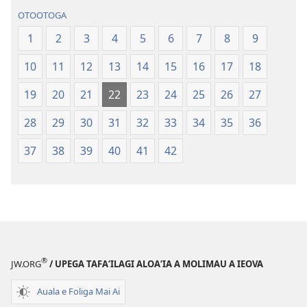
Paia
—
OTOOTOGA
—
O
O
le
1
2
3
4
5
6
7
8
9
le
Faaliliuga
10
11
12
13
14
15
16
17
18
Faaliliuga
a
a
le
19
20
21
22
23
24
25
26
27
le
Lalolagi
Lalolagi
Fou
28
29
30
31
32
33
34
35
36
Fou
(Toe
37
38
39
40
41
42
(Toe
teuteuina
teuteuina
i
i
le
le
2013)
2013)
®
JW.ORG
/ UPEGA TAFA‘ILAGI ALOA‘IA A MOLIMAU A IEOVA
Auala e Foliga Mai Ai