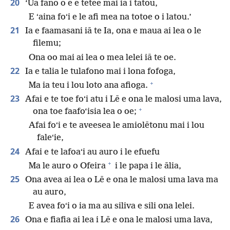
20
‘Ua fano o ē e tetee mai iā i tatou,
E ʻaina foʻi e le afi mea na totoe o i latou.’
21
Ia e faamasani iā te Ia, ona e maua ai lea o le
filemu;
Ona oo mai ai lea o mea lelei iā te oe.
22
Ia e talia le tulafono mai i lona fofoga,
+
Ma ia teu i lou loto ana afioga.
23
Afai e te toe foʻi atu i Lē e ona le malosi uma lava,
+
ona toe faafo‘isia lea o oe;
Afai foʻi e te aveesea le amiolētonu mai i lou
faleʻie,
24
Afai e te lafoaʻi au auro i le efuefu
+
Ma le auro o Ofeira
i le papa i le ālia,
25
Ona avea ai lea o Lē e ona le malosi uma lava ma
au auro,
E avea foʻi o ia ma au siliva e sili ona lelei.
26
Ona e fiafia ai lea i Lē e ona le malosi uma lava,