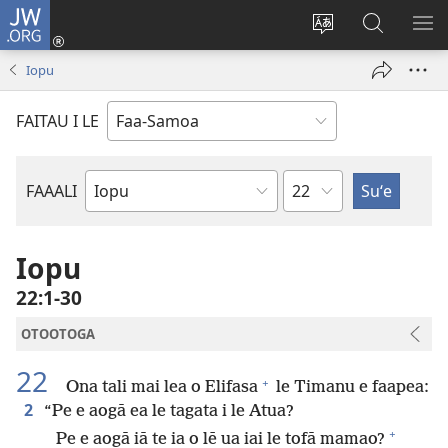
JW.ORG
Log
In
Sui
Suʻe
SH
(tatala
le
i
ME
Iopu
se
gagana
le
isi
o
JW.ORG
FAITAU I LE
polokalame)
le
upega
tafaʻilagi
Mataupu
FAAALI
Tusi
o
le
Iopu
Tusi
22:1-30
Paia
OTOOTOGA
22
+
Ona tali mai lea o Elifasa
le Timanu e faapea:
2
“Pe e aogā ea le tagata i le Atua?
+
Pe e aogā iā te ia o lē ua iai le tofā mamao?