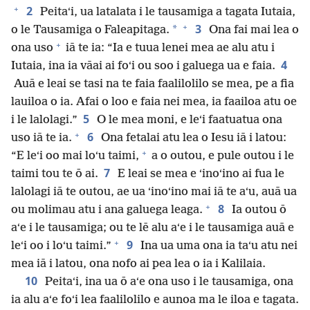
+
2
Peitaʻi, ua latalata i le tausamiga a tagata Iutaia,
+
3
*
o le Tausamiga o Faleapitaga.
Ona fai mai lea o
+
ona uso
iā te ia: “Ia e tuua lenei mea ae alu atu i
4
Iutaia, ina ia vāai ai foʻi ou soo i galuega ua e faia.
Auā e leai se tasi na te faia faalilolilo se mea, pe a fia
lauiloa o ia. Afai o loo e faia nei mea, ia faailoa atu oe
5
i le lalolagi.”
O le mea moni, e leʻi faatuatua ona
+
6
uso iā te ia.
Ona fetalai atu lea o Iesu iā i latou:
+
“E leʻi oo mai loʻu taimi,
a o outou, e pule outou i le
7
taimi tou te ō ai.
E leai se mea e ʻinoʻino ai fua le
lalolagi iā te outou, ae ua ʻinoʻino mai iā te aʻu, auā ua
+
8
ou molimau atu i ana galuega leaga.
Ia outou ō
aʻe i le tausamiga; ou te lē alu aʻe i le tausamiga auā e
+
9
leʻi oo i loʻu taimi.”
Ina ua uma ona ia taʻu atu nei
mea iā i latou, ona nofo ai pea lea o ia i Kalilaia.
10
Peitaʻi, ina ua ō aʻe ona uso i le tausamiga, ona
ia alu aʻe foʻi lea faalilolilo e aunoa ma le iloa e tagata.