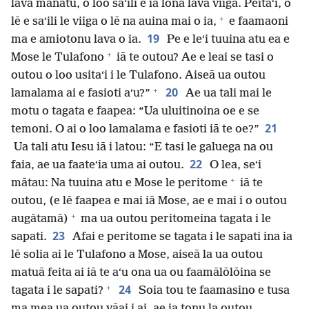
lava manatu, o loo saʻili e ia lona lava viiga. Peitaʻi, o
+
lē e saʻili le viiga o lē na auina mai o ia,
e faamaoni
19
ma e amiotonu lava o ia.
Pe e leʻi tuuina atu ea e
+
Mose le Tulafono
iā te outou? Ae e leai se tasi o
outou o loo usitaʻi i le Tulafono. Aiseā ua outou
+
20
lamalama ai e fasioti aʻu?”
Ae ua tali mai le
motu o tagata e faapea: “Ua uluitinoina oe e se
21
temoni. O ai o loo lamalama e fasioti iā te oe?”
Ua tali atu Iesu iā i latou: “E tasi le galuega na ou
22
faia, ae ua faateʻia uma ai outou.
O lea, seʻi
+
mātau: Na tuuina atu e Mose le peritome
iā te
outou, (e lē faapea e mai iā Mose, ae e mai i o outou
+
augātamā)
ma ua outou peritomeina tagata i le
23
sapati.
Afai e peritome se tagata i le sapati ina ia
lē solia ai le Tulafono a Mose, aiseā la ua outou
matuā feita ai iā te aʻu ona ua ou faamālōlōina se
+
24
tagata i le sapati?
Soia tou te faamasino e tusa
ma mea ua outou vāai i ai, ae ia tonu la outou