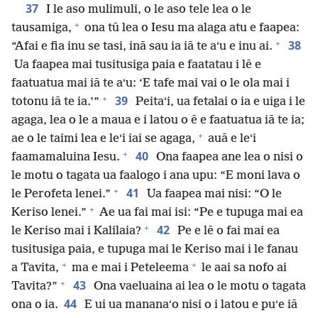
37
I le aso mulimuli, o le aso tele lea o le
+
tausamiga,
ona tū lea o Iesu ma alaga atu e faapea:
+
38
“Afai e fia inu se tasi, inā sau ia iā te aʻu e inu ai.
Ua faapea mai tusitusiga paia e faatatau i lē e
faatuatua mai iā te aʻu: ‘E tafe mai vai o le ola mai i
+
39
totonu iā te ia.’”
Peitaʻi, ua fetalai o ia e uiga i le
agaga, lea o le a maua e i latou o ē e faatuatua iā te ia;
+
ae o le taimi lea e leʻi iai se agaga,
auā e leʻi
+
40
faamamaluina Iesu.
Ona faapea ane lea o nisi o
le motu o tagata ua faalogo i ana upu: “E moni lava o
+
41
le Perofeta lenei.”
Ua faapea mai nisi: “O le
+
Keriso lenei.”
Ae ua fai mai isi: “Pe e tupuga mai ea
+
42
le Keriso mai i Kalilaia?
Pe e lē o fai mai ea
tusitusiga paia, e tupuga mai le Keriso mai i le fanau
+
+
a Tavita,
ma e mai i Peteleema
le aai sa nofo ai
+
43
Tavita?”
Ona vaeluaina ai lea o le motu o tagata
44
ona o ia.
E ui ua mananaʻo nisi o i latou e puʻe iā