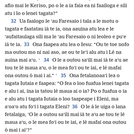
afio mai le Keriso, po o le a ia faia ea ni faailoga e sili
atu i lo o lenei tagata?”
32
Ua faalogo le ʻau Faresaio i tala a le motu o
tagata e faatatau iā te ia, ona aauina atu lea e le
ʻaufaitaulaga sili ma le ʻau Faresaio o ni leoleo e puʻe
33
iā te ia.
Ona faapea atu lea o Iesu: “Ou te toe nofo
ma outou mo ni nai aso, ae ou te leʻi alu atu i Lē na
+
34
auina mai aʻu.
O le a outou saʻili mai iā te aʻu ae
tou te lē maua aʻu, o le mea foʻi ou te iai, e lē mafai
+
35
ona outou ō mai i ai.”
Ona fetalanoaaʻi lea o
tagata Iutaia e faapea: “O fea o loo fuafua lenei tagata
e alu i ai, ina ia tatou lē maua ai o ia? Po o fuafua o ia
e alu atu i tagata Iutaia o loo taapeape i Eleni, ma
36
aʻoaʻo atu foʻi i tagata Eleni?
O le ā le uiga o lana
fetalaiga, ‘O le a outou saʻili mai iā te aʻu ae tou te lē
maua aʻu, o le mea foʻi ou te iai, e lē mafai ona outou
ō mai i ai’?”