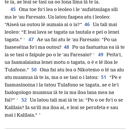
te ia, ae leai se tasi ua oo lona lima iā te ia.
45
Ona toe foʻi lea o leoleo i le ʻaufaitaulaga sili
ma le ʻau Faresaio. Ua latou faapea atu i leoleo:
46
“Aiseā ua outou lē aumaia ai o ia?”
Ua tali mai
leoleo: “E leai lava se tagata ua tautala e pei o lenei
+
47
tagata.”
Ae ua fai atu le ʻau Faresaio: “Po ua
48
faasesēina foʻi ma outou?
Po ua faatuatua ea iā te
+
49
ia se tasi o faipule po o le ʻau Faresaio?
Peitaʻi,
ua faamalaiaina lenei motu o tagata, o ē e lē iloa le
50
Tulafono.”
Ona fai atu lea o Nikotemo o lē na alu
51
atu muamua iā te ia, ma o se tasi o i latou:
“Pe e
faamasinoina i la tatou Tulafono se tagata, ae e leʻi
faalogologo muamua iā te ia ma iloa lana mea na
+
52
fai?”
Ua latou tali mai iā te ia: “Po o oe foʻi o se
Kalilaia? Ia saʻili ma iloa ai, e leai se perofeta e sau
*
mai i Kalilaia.”