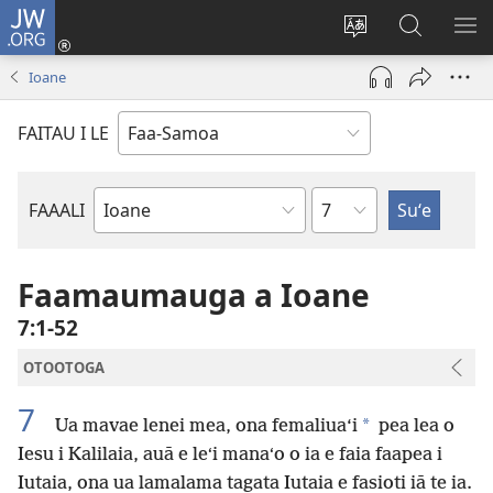
JW.ORG
Log
In
Sui
Suʻe
SH
(tatala
le
i
ME
Ioane
se
gagana
le
isi
o
JW.ORG
FAITAU I LE
polokalame)
le
upega
tafaʻilagi
Mataupu
FAAALI
Tusi
o
le
Faamaumauga a Ioane
Tusi
7:1-52
Paia
OTOOTOGA
7
*
Ua mavae lenei mea, ona femaliua‘i
pea lea o
Iesu i Kalilaia, auā e leʻi manaʻo o ia e faia faapea i
Iutaia, ona ua lamalama tagata Iutaia e fasioti iā te ia.