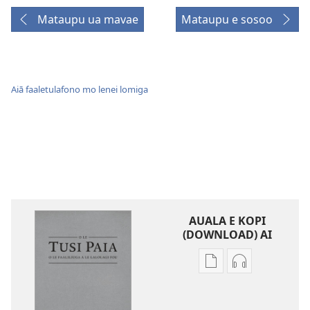
Mataupu ua mavae
Mataupu e sosoo
Aiā faaletulafono mo lenei lomiga
AUALA E KOPI
(DOWNLOAD) AI
Vaega
Filifili
e
auala
kopi
e