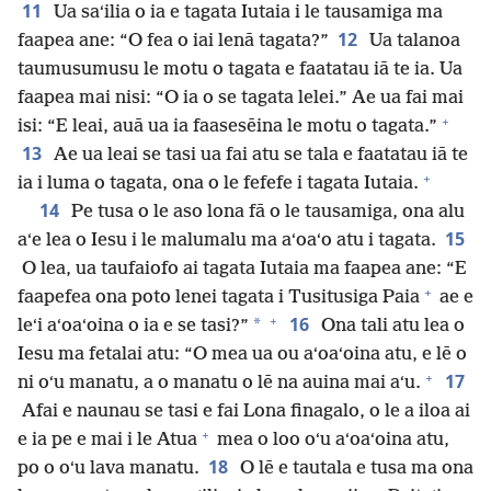
11
Ua saʻilia o ia e tagata Iutaia i le tausamiga ma
12
faapea ane: “O fea o iai lenā tagata?”
Ua talanoa
taumusumusu le motu o tagata e faatatau iā te ia. Ua
faapea mai nisi: “O ia o se tagata lelei.” Ae ua fai mai
+
isi: “E leai, auā ua ia faasesēina le motu o tagata.”
13
Ae ua leai se tasi ua fai atu se tala e faatatau iā te
+
ia i luma o tagata, ona o le fefefe i tagata Iutaia.
14
Pe tusa o le aso lona fā o le tausamiga, ona alu
15
aʻe lea o Iesu i le malumalu ma aʻoaʻo atu i tagata.
O lea, ua taufaiofo ai tagata Iutaia ma faapea ane: “E
+
faapefea ona poto lenei tagata i Tusitusiga Paia
ae e
+
16
*
leʻi aʻoaʻoina o ia e se tasi?”
Ona tali atu lea o
Iesu ma fetalai atu: “O mea ua ou aʻoaʻoina atu, e lē o
+
17
ni oʻu manatu, a o manatu o lē na auina mai aʻu.
Afai e naunau se tasi e fai Lona finagalo, o le a iloa ai
+
e ia pe e mai i le Atua
mea o loo oʻu aʻoaʻoina atu,
18
po o oʻu lava manatu.
O lē e tautala e tusa ma ona