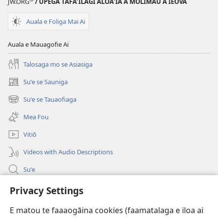
JW.ORG
/ UPEGA TAFA‘ILAGI ALOA‘IA A MOLIMAU A IEOVA
2013)
Auala e Foliga Mai Ai
Auala e Mauagofie Ai
Talosaga mo se Asiasiga
Suʻe se Sauniga
(tatala
se
Suʻe se Tauaofiaga
(tatala
isi
se
polokalame)
Mea Fou
isi
polokalame)
Vitiō
Videos with Audio Descriptions
Suʻe
Faamatalaga mo Ofisa o le Malo
Privacy Settings
Fesoasoani
E matou te faaaogāina cookies (faamatalaga e iloa ai