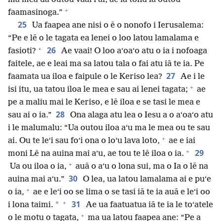
+
faamasinoga.”
25
Ua faapea ane nisi o ē o nonofo i Ierusalema:
“Pe e lē o le tagata ea lenei o loo latou lamalama e
+
26
fasioti?
Ae vaai! O loo aʻoaʻo atu o ia i nofoaga
faitele, ae e leai ma sa latou tala o fai atu iā te ia. Pe
27
faamata ua iloa e faipule o le Keriso lea?
Ae i le
+
isi itu, ua tatou iloa le mea e sau ai lenei tagata;
ae
pe a maliu mai le Keriso, e lē iloa e se tasi le mea e
28
sau ai o ia.”
Ona alaga atu lea o Iesu a o aʻoaʻo atu
i le malumalu: “Ua outou iloa aʻu ma le mea ou te sau
+
ai. Ou te leʻi sau foʻi ona o loʻu lava loto,
ae e iai
+
29
moni Lē na auina mai aʻu, ae tou te lē iloa o ia.
+
Ua ou iloa o ia,
auā o aʻu o lona sui, ma o Ia o lē na
30
auina mai aʻu.”
O lea, ua latou lamalama ai e puʻe
+
o ia,
ae e leʻi oo se lima o se tasi iā te ia auā e leʻi oo
+
31
*
i lona taimi.
Ae ua faatuatua iā te ia le toʻatele
+
o le motu o tagata,
ma ua latou faapea ane: “Pe a