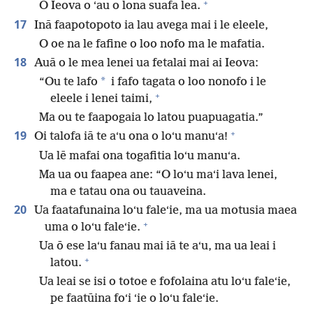
+
O Ieova o ʻau o lona suafa lea.
17
Inā faapotopoto ia lau avega mai i le eleele,
O oe na le fafine o loo nofo ma le mafatia.
18
Auā o le mea lenei ua fetalai mai ai Ieova:
*
“Ou te lafo
i fafo tagata o loo nonofo i le
+
eleele i lenei taimi,
Ma ou te faapogaia lo latou puapuagatia.”
+
19
Oi talofa iā te aʻu ona o loʻu manuʻa!
Ua lē mafai ona togafitia loʻu manuʻa.
Ma ua ou faapea ane: “O loʻu maʻi lava lenei,
ma e tatau ona ou tauaveina.
20
Ua faatafunaina loʻu faleʻie, ma ua motusia maea
+
uma o loʻu faleʻie.
Ua ō ese laʻu fanau mai iā te aʻu, ma ua leai i
+
latou.
Ua leai se isi o totoe e fofolaina atu loʻu faleʻie,
pe faatūina foʻi ʻie o loʻu faleʻie.