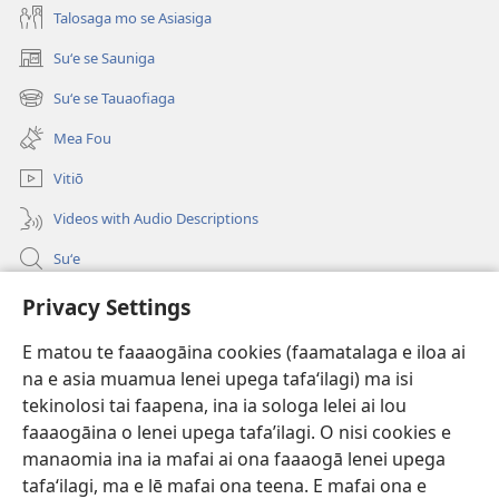
Talosaga mo se Asiasiga
Suʻe se Sauniga
(tatala
se
Suʻe se Tauaofiaga
(tatala
isi
se
polokalame)
Mea Fou
isi
polokalame)
Vitiō
Videos with Audio Descriptions
Suʻe
Faamatalaga mo Ofisa o le Malo
Privacy Settings
Fesoasoani
E matou te faaaogāina cookies (faamatalaga e iloa ai
na e asia muamua lenei upega tafaʻilagi) ma isi
Foa'i Tauofo
tekinolosi tai faapena, ina ia sologa lelei ai lou
(tatala
se
faaaogāina o lenei upega tafa’ilagi. O nisi cookies e
isi
Lomiga Faale-Tusi Paia I LE INITANETI™
manaomia ina ia mafai ai ona faaaogā lenei upega
(tatala
polokalame)
tafaʻilagi, ma e lē mafai ona teena. E mafai ona e
se