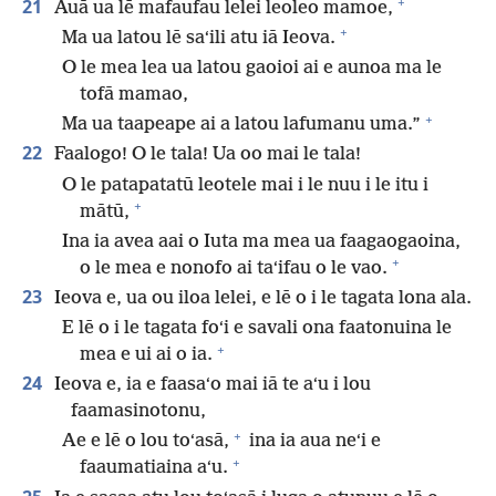
+
21
Auā ua lē mafaufau lelei leoleo mamoe,
+
Ma ua latou lē saʻili atu iā Ieova.
O le mea lea ua latou gaoioi ai e aunoa ma le
tofā mamao,
+
Ma ua taapeape ai a latou lafumanu uma.”
22
Faalogo! O le tala! Ua oo mai le tala!
O le patapatatū leotele mai i le nuu i le itu i
+
mātū,
Ina ia avea aai o Iuta ma mea ua faagaogaoina,
+
o le mea e nonofo ai taʻifau o le vao.
23
Ieova e, ua ou iloa lelei, e lē o i le tagata lona ala.
E lē o i le tagata foʻi e savali ona faatonuina le
+
mea e ui ai o ia.
24
Ieova e, ia e faasaʻo mai iā te aʻu i lou
faamasinotonu,
+
Ae e lē o lou toʻasā,
ina ia aua neʻi e
+
faaumatiaina aʻu.