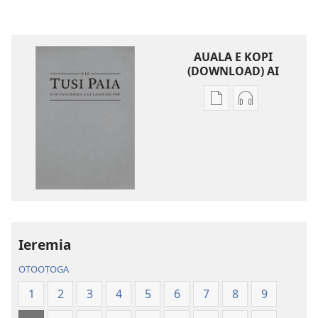
AUALA E KOPI
(DOWNLOAD) AI
Vaega
Filifili
e
auala
kopi
e
ai
kopi
se
ai
lomiga
O
O
le
le
Tusi
Tusi
Paia
Ieremia
Paia
—
OTOOTOGA
—
O
O
le
1
2
3
4
5
6
7
8
9
le
Faaliliuga