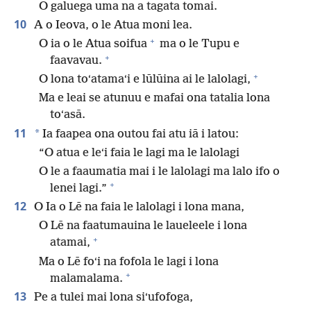
O galuega uma na a tagata tomai.
10
A o Ieova, o le Atua moni lea.
+
O ia o le Atua soifua
ma o le Tupu e
+
faavavau.
+
O lona toʻatamaʻi e lūlūina ai le lalolagi,
Ma e leai se atunuu e mafai ona tatalia lona
toʻasā.
11
*
Ia faapea ona outou fai atu iā i latou:
“O atua e leʻi faia le lagi ma le lalolagi
O le a faaumatia mai i le lalolagi ma lalo ifo o
+
lenei lagi.”
12
O Ia o Lē na faia le lalolagi i lona mana,
O Lē na faatumauina le laueleele i lona
+
atamai,
Ma o Lē foʻi na fofola le lagi i lona
+
malamalama.
13
Pe a tulei mai lona siʻufofoga,