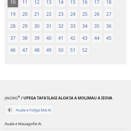
10
11
12
13
14
15
16
17
18
Faaliliuga
a
a
le
19
20
21
22
23
24
25
26
27
le
Lalolagi
Lalolagi
Fou
28
29
30
31
32
33
34
35
36
Fou
(Toe
37
38
39
40
41
42
43
44
45
(Toe
teuteuina
teuteuina
i
46
47
48
49
50
51
52
i
le
le
2013)
2013)
®
JW.ORG
/ UPEGA TAFA‘ILAGI ALOA‘IA A MOLIMAU A IEOVA
Auala e Foliga Mai Ai
Auala e Mauagofie Ai