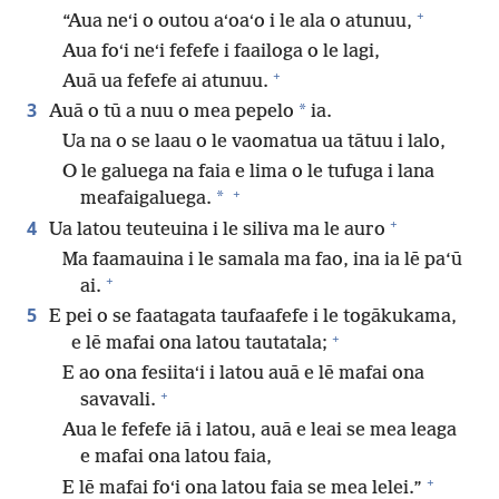
+
“Aua neʻi o outou aʻoaʻo i le ala o atunuu,
Aua foʻi neʻi fefefe i faailoga o le lagi,
+
Auā ua fefefe ai atunuu.
3
*
Auā o tū a nuu o mea pepelo
ia.
Ua na o se laau o le vaomatua ua tātuu i lalo,
O le galuega na faia e lima o le tufuga i lana
+
*
meafaigaluega.
+
4
Ua latou teuteuina i le siliva ma le auro
Ma faamauina i le samala ma fao, ina ia lē pa‘ū
+
ai.
5
E pei o se faatagata taufaafefe i le togākukama,
+
e lē mafai ona latou tautatala;
E ao ona fesiitaʻi i latou auā e lē mafai ona
+
savavali.
Aua le fefefe iā i latou, auā e leai se mea leaga
e mafai ona latou faia,
+
E lē mafai foʻi ona latou faia se mea lelei.”