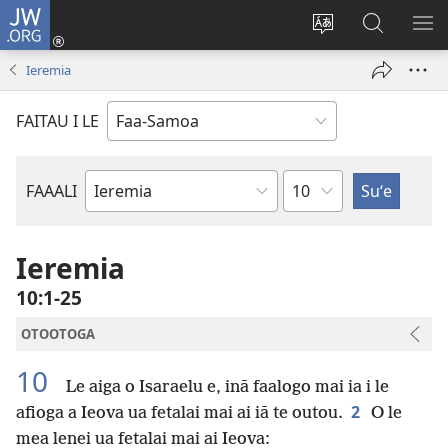
JW.ORG
Log
In
Sui
Suʻe
SH
(tatala
le
i
ME
Ieremia
se
gagana
le
isi
o
JW.ORG
FAITAU I LE
polokalame)
le
upega
tafaʻilagi
Mataupu
FAAALI
Tusi
o
le
Ieremia
Tusi
10:1-25
Paia
OTOOTOGA
10
Le aiga o Isaraelu e, inā faalogo mai ia i le
2
afioga a Ieova ua fetalai mai ai iā te outou.
O le
mea lenei ua fetalai mai ai Ieova: