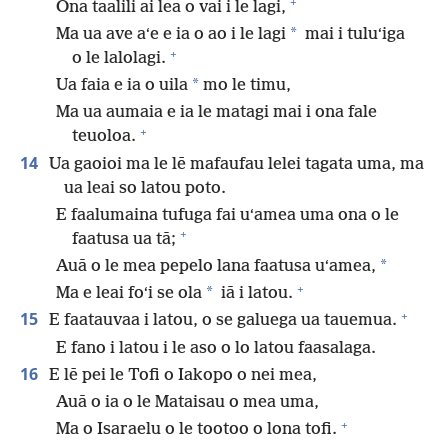
+
Ona taalili ai lea o vai i le lagi,
*
Ma ua ave aʻe e ia o ao i le lagi
mai i tuluʻiga
+
o le lalolagi.
*
Ua faia e ia o uila
mo le timu,
Ma ua aumaia e ia le matagi mai i ona fale
+
teuoloa.
14
Ua gaoioi ma le lē mafaufau lelei tagata uma, ma
ua leai so latou poto.
E faalumaina tufuga fai uʻamea uma ona o le
+
faatusa ua tā;
*
Auā o le mea pepelo lana faatusa uʻamea,
+
*
Ma e leai foʻi se ola
iā i latou.
+
15
E faatauvaa i latou, o se galuega ua tauemua.
E fano i latou i le aso o lo latou faasalaga.
16
E lē pei le Tofi o Iakopo o nei mea,
Auā o ia o le Mataisau o mea uma,
+
Ma o Isaraelu o le tootoo o lona tofi.