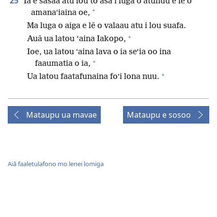
25
Ia e sasaa atu lou toʻasā i luga o atunuu e lē o
+
amanaʻiaina oe,
Ma luga o aiga e lē o valaau atu i lou suafa.
+
Auā ua latou ‘aina Iakopo,
Ioe, ua latou ʻaina lava o ia se‘ia oo ina
+
faaumatia o ia,
+
Ua latou faatafunaina foʻi lona nuu.
Mataupu ua mavae
Mataupu e sosoo
Aiā faaletulafono mo lenei lomiga