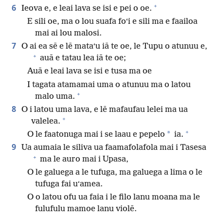
+
6
Ieova e, e leai lava se isi e pei o oe.
E sili oe, ma o lou suafa foʻi e sili ma e faailoa
mai ai lou malosi.
7
O ai ea sē e lē mataʻu iā te oe, le Tupu o atunuu e,
+
auā e tatau lea iā te oe;
Auā e leai lava se isi e tusa ma oe
I tagata atamamai uma o atunuu ma o latou
+
malo uma.
8
O i latou uma lava, e lē mafaufau lelei ma ua
+
valelea.
+
*
O le faatonuga mai i se laau e pepelo
ia.
9
Ua aumaia le siliva ua faamafolafola mai i Tasesa
+
ma le auro mai i Upasa,
O le galuega a le tufuga, ma galuega a lima o le
tufuga fai uʻamea.
O o latou ofu ua faia i le filo lanu moana ma le
fulufulu mamoe lanu violē.