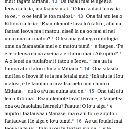
12
mai i tagata Mitiana.
Ua faaali mai le agelu a
Ieova iā te ia, ma faapea mai: “O loo faatasi Ieova iā
+
13
te oe,
o oe lenā le toa malosi.”
Ona fai atu lea o
Kitiona iā te ia: “Faamolemole lava loʻu alii e, afai ua
faatasi Ieova ma i matou, aiseā la ua oo mai ai nei
+
mea uma iā i matou?
O fea ana galuega ofoofogia
+
uma na faamatala mai e o matou tamā
e faapea, ‘Pe
+
e lē o Ieova ea na aveina aʻe i tatou mai i Aikupito?’
+
A o lenei ua tuulafoa‘i i tatou e Ieova,
ma ua ia
14
tuuina atu i tatou i lima o Mitiana.”
Ona silasila
mai lea o Ieova iā te ia ma fetalai mai: “Inā alu ia i lou
malosi, e te faaolaina lava Isaraelu mai i lima o
+
15
Mitiana,
auā o a‘u na auina atu oe.”
Ona tali atu
lea o Kitiona: “Faamolemole lava! Ieova e, e faapefea
*
ona ou faaolaina Isaraelu? Faauta! O loʻu aiga
e
aupito i faatauvaa i Manase, ma o aʻu foʻi e aupito i
16
faatauvaa i le aiga o loʻu tamā.”
Ae ua fetalai mai
+
Ieova iā te ia: “Talu ai ou te faatasi ma oe,
e te