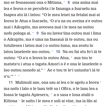
+
8
mo se fesoasoani ona o Mitiana,
ona auina mai
lea e Ieova o se perofeta i le fanauga a Isaraelu ma
faapea atu iā i latou: “O le mea lenei na fetalai mai ai
Ieova le Atua o Isaraelu, ‘O aʻu na ou aveina aʻe outou
mai i Aikupito, ma aveesea mai i le mea na outou
+
9
nofo pologa ai.
Sa ou lavea‘iina outou mai i lima
o Aikupito, ma ē uma na faasauā iā te outou, ma ou
tutuliesea i latou mai i o outou luma, ma avatu lo
+
10
latou laueleele mo outou.
Na ou fai atu foʻi iā te
+
outou: “O aʻu o Ieova lo outou Atua,
aua tou te
matataʻu i atua o tagata Amorī o ē e ona le laueleele o
+
loo outou nonofo ai.”
Ae e tou te leʻi usiusita‘i iā te
+
*
a‘u.’”
+
11
Mulimuli ane, ona sau ai lea o le agelu a Ieova
ma nofo i lalo o le laau telē sa i Ofira, o le laau lea a
+
Ioasa le tagata Apieseru,
a o sasa e lona atalii o
+
Kitiona
le saito i le mea e soli ai vine, ina ia lilo ai