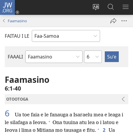
JW.ORG
Log
In
Sui
Suʻe
SH
(tatala
le
i
ME
Faamasino
se
gagana
le
isi
o
JW.ORG
FAITAU I LE
polokalame)
le
upega
tafaʻilagi
Mataupu
FAAALI
Tusi
o
le
Faamasino
Tusi
6:1-40
Paia
OTOOTOGA
6
Ua toe faia e le fanauga a Isaraelu mea e leaga i
+
le silafaga a Ieova.
Ona tuuina atu lea o i latou e
+
2
Ieova i lima o Mitiana mo tausaga e fitu.
Ua