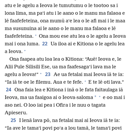
atu e le agelu a Ieova le tumutumu o le tootoo sa i
lona lima, ma paʻi atu i le aano o le manu ma falaoa e
lē faafefeteina, ona mumū aʻe lea o le afi mai i le maa
ma susunuina ai le aano o le manu ma falaoa e lē
+
faafefeteina.
Ona mou ese atu lea o le agelu a Ieova
22
mai i ona luma.
Ua iloa ai e Kitiona o le agelu lea
+
a Ieova.
Ona faapea atu loa lea o Kitiona: “Auē! Ieova e, le
Alii Pule Silisili Ese, ua ma faafesaga‘i lava ma le
+
23
agelu a Ieova!”
Ae ua fetalai mai Ieova iā te ia:
+
“Ia iā te oe le filemu. Aua e te fefe.
E te lē oti lava.”
24
Ona faia lea e Kitiona i inā o le fata faitaulaga iā
+
*
Ieova, ma ua faaigoa ai o Ieova-saloma
e oo mai i
aso nei. O loo iai pea i Ofira i le nuu o tagata
Apieseru.
25
I lenā lava pō, na fetalai mai ai Ieova iā te ia:
“Ia ave le tamaʻi povi poʻa a lou tamā, le tamaʻi povi