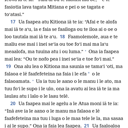
fasiotia lava tagata Mitiana e pei o se tagata e
toʻatasi.”
17
Ua faapea atu Kitiona iā te ia: “Afai e te alofa
mai iā te aʻu, ia e faia se faailoga ou te iloa ai o oe o
18
loo tautala mai iā te aʻu.
Faamolemole, aua e te
maliu ese mai i inei seʻia ou toe foʻi mai ma laʻu
+
meaalofa, ma tuuina atu i ou luma.”
Ona ia faapea
mai lea: “Ou te nofo pea i inei seʻia e toe foʻi mai.”
19
Ona alu lea o Kitiona ma saunia se tamaʻi ʻoti, ma
*
falaoa e lē faafefeteina na faia i le efa
o le
+
falaoamata.
Ua ia tuu le aano o le manu i le ato, ma
tuu foʻi le supo i le ulo, ona ia avatu ai lea iā te ia ma
laulau atu i lalo o le laau telē.
20
Ua faapea mai le agelu a le Atua moni iā te ia:
“Inā ave ia le aano o le manu ma falaoa e lē
faafefeteina ma tuu i luga o le maa tele le la, ma sasaa
21
i ai le supo.” Ona ia faia lea faapea.
Ua faaloaloa