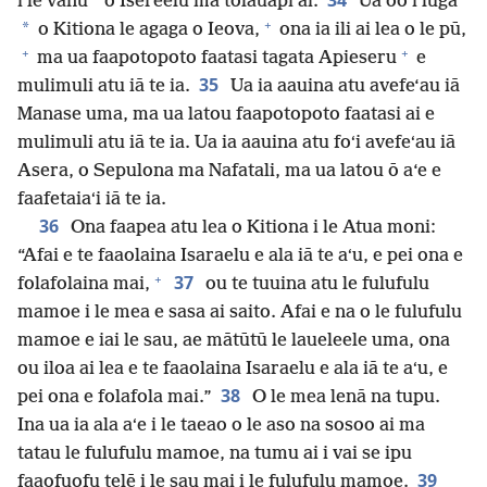
34
*
i le vanu
o Isereelu ma tolauapi ai.
Ua oo i luga
+
*
o Kitiona le agaga o Ieova,
ona ia ili ai lea o le pū,
+
+
ma ua faapotopoto faatasi tagata Apieseru
e
35
mulimuli atu iā te ia.
Ua ia aauina atu avefe‘au iā
Manase uma, ma ua latou faapotopoto faatasi ai e
mulimuli atu iā te ia. Ua ia aauina atu foʻi avefeʻau iā
Asera, o Sepulona ma Nafatali, ma ua latou ō a‘e e
faafetaiaʻi iā te ia.
36
Ona faapea atu lea o Kitiona i le Atua moni:
“Afai e te faaolaina Isaraelu e ala iā te aʻu, e pei ona e
+
37
folafolaina mai,
ou te tuuina atu le fulufulu
mamoe i le mea e sasa ai saito. Afai e na o le fulufulu
mamoe e iai le sau, ae mātūtū le laueleele uma, ona
ou iloa ai lea e te faaolaina Isaraelu e ala iā te aʻu, e
38
pei ona e folafola mai.”
O le mea lenā na tupu.
Ina ua ia ala aʻe i le taeao o le aso na sosoo ai ma
tatau le fulufulu mamoe, na tumu ai i vai se ipu
39
faaofuofu telē i le sau mai i le fulufulu mamoe.