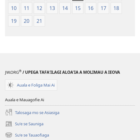
le
Faaliliuga
10
11
12
13
14
15
16
17
18
Faaliliuga
a
a
le
19
20
21
le
Lalolagi
Lalolagi
Fou
Fou
(Toe
(Toe
teuteuina
teuteuina
i
i
le
le
2013)
®
JW.ORG
/ UPEGA TAFA‘ILAGI ALOA‘IA A MOLIMAU A IEOVA
2013)
Auala e Foliga Mai Ai
Auala e Mauagofie Ai
Talosaga mo se Asiasiga
Suʻe se Sauniga
(tatala
se
Suʻe se Tauaofiaga
(tatala
isi