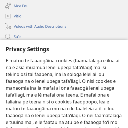
se
polokalame)
Mea Fou
isi
polokalame)
Vitiō
Videos with Audio Descriptions
Suʻe
Faamatalaga mo Ofisa o le Malo
Privacy Settings
Fesoasoani
E matou te faaaogāina cookies (faamatalaga e iloa ai
na e asia muamua lenei upega tafaʻilagi) ma isi
Foa'i Tauofo
tekinolosi tai faapena, ina ia sologa lelei ai lou
(tatala
se
faaaogāina o lenei upega tafa’ilagi. O nisi cookies e
isi
Lomiga Faale-Tusi Paia I LE INITANETI™
manaomia ina ia mafai ai ona faaaogā lenei upega
(tatala
polokalame)
tafaʻilagi, ma e lē mafai ona teena. E mafai ona e
se
®
JW Hub
isi
taliaina pe teena nisi o cookies faaopoopo, lea e
(tatala
polokalame)
matou te faaaogāina mo na o le faaleleia atili o lou
se
App o le
JW Library
isi
faaaogāina o lenei upega tafaʻilagi. O nei faamatalaga
polokalame)
e tuuina mai, e lē faatauina atu pe e faaaogā foʻi mo