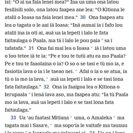
isi: “O ai na faia lenei mea?” Ina ua uma ona latou
fesilisili solo, ona latou faapea ane lea: “O Kitiona le
30
atalii o Ioasa na faia lenei mea.”
Ona faapea atu
lea o tagata o le aai iā Ioasa: “Inā aumai ia i fafo lou
atalii ina ia oti ai, auā ua ia lepeti i lalo le fata
*
faitaulaga o Paala, ma tā i lalo le pou paia
sa i
+
31
tafatafa.”
Ona fai mai lea o Ioasa
iā i latou uma
o loo tetee iā te ia: “Pe e tou te tutū atu ea mo Paala?
Pe e tou te faaolaina o ia? O so o se tasi e tū mo ia, e
+
fasiotia lava o ia i le taeao nei.
Afai o ia o se atua, ia
+
tū o ia mo ia lava,
auā ua lepeti i lalo e se tasi lona
32
fata faitaulaga.”
Ona ia faaigoa lea o Kitiona o
*
Ierupaala
i lenā lava aso, ma faapea atu: “Ia tū Paala
mo ia lava, auā ua lepeti i lalo e se tasi lona fata
faitaulaga.”
+
+
33
Ua ‘au faatasi Mitiana
uma, o Amaleka
ma
+
tagata mai i Sasaʻe,
ma sopoʻia le vaitafe ma taunuu