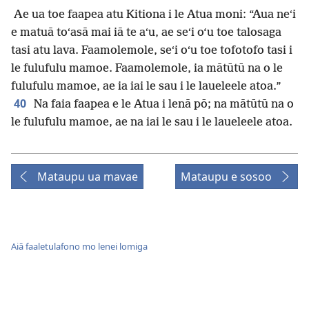
Ae ua toe faapea atu Kitiona i le Atua moni: “Aua neʻi
e matuā toʻasā mai iā te aʻu, ae seʻi o‘u toe talosaga
tasi atu lava. Faamolemole, seʻi oʻu toe tofotofo tasi i
le fulufulu mamoe. Faamolemole, ia mātūtū na o le
fulufulu mamoe, ae ia iai le sau i le laueleele atoa.”
40
Na faia faapea e le Atua i lenā pō; na mātūtū na o
le fulufulu mamoe, ae na iai le sau i le laueleele atoa.
Mataupu ua mavae
Mataupu e sosoo
Aiā faaletulafono mo lenei lomiga