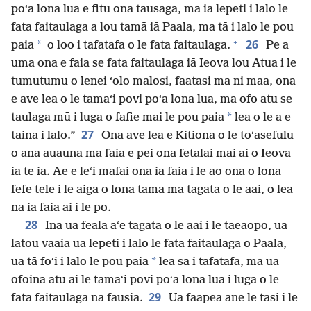
poʻa lona lua e fitu ona tausaga, ma ia lepeti i lalo le
fata faitaulaga a lou tamā iā Paala, ma tā i lalo le pou
+
26
*
paia
o loo i tafatafa o le fata faitaulaga.
Pe a
uma ona e faia se fata faitaulaga iā Ieova lou Atua i le
tumutumu o lenei ʻolo malosi, faatasi ma ni maa, ona
e ave lea o le tamaʻi povi poʻa lona lua, ma ofo atu se
*
taulaga mū i luga o fafie mai le pou paia
lea o le a e
27
tāina i lalo.”
Ona ave lea e Kitiona o le toʻasefulu
o ana auauna ma faia e pei ona fetalai mai ai o Ieova
iā te ia. Ae e leʻi mafai ona ia faia i le ao ona o lona
fefe tele i le aiga o lona tamā ma tagata o le aai, o lea
na ia faia ai i le pō.
28
Ina ua feala aʻe tagata o le aai i le taeaopō, ua
latou vaaia ua lepeti i lalo le fata faitaulaga o Paala,
*
ua tā foʻi i lalo le pou paia
lea sa i tafatafa, ma ua
ofoina atu ai le tamaʻi povi poʻa lona lua i luga o le
29
fata faitaulaga na fausia.
Ua faapea ane le tasi i le