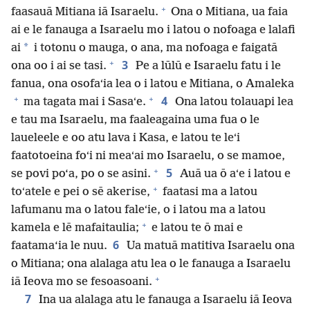
+
faasauā Mitiana iā Isaraelu.
Ona o Mitiana, ua faia
ai e le fanauga a Isaraelu mo i latou o nofoaga e lalafi
*
ai
i totonu o mauga, o ana, ma nofoaga e faigatā
+
3
ona oo i ai se tasi.
Pe a lūlū e Isaraelu fatu i le
fanua, ona osofaʻia lea o i latou e Mitiana, o Amaleka
+
+
4
ma tagata mai i Sasaʻe.
Ona latou tolauapi lea
e tau ma Isaraelu, ma faaleagaina uma fua o le
laueleele e oo atu lava i Kasa, e latou te leʻi
faatotoeina foʻi ni meaʻai mo Isaraelu, o se mamoe,
+
5
se povi po‘a, po o se asini.
Auā ua ō aʻe i latou e
+
toʻatele e pei o sē akerise,
faatasi ma a latou
lafumanu ma o latou faleʻie, o i latou ma a latou
+
kamela e lē mafaitaulia;
e latou te ō mai e
6
faatama‘ia le nuu.
Ua matuā matitiva Isaraelu ona
o Mitiana; ona alalaga atu lea o le fanauga a Isaraelu
+
iā Ieova mo se fesoasoani.
7
Ina ua alalaga atu le fanauga a Isaraelu iā Ieova