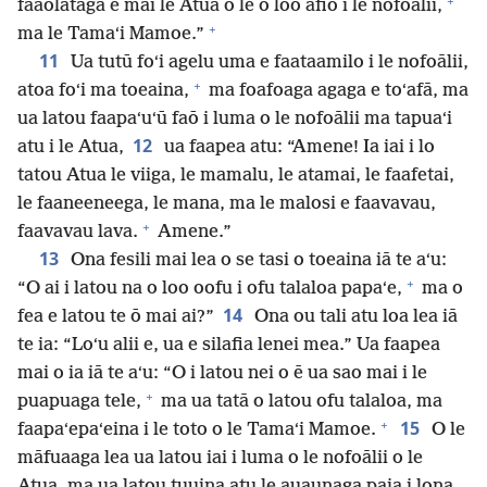
+
faaolataga e mai le Atua o lē o loo afio i le nofoālii,
+
ma le Tamaʻi Mamoe.”
11
Ua tutū foʻi agelu uma e faataamilo i le nofoālii,
+
atoa foʻi ma toeaina,
ma foafoaga agaga e toʻafā, ma
ua latou faapaʻuʻū faō i luma o le nofoālii ma tapuaʻi
12
atu i le Atua,
ua faapea atu: “Amene! Ia iai i lo
tatou Atua le viiga, le mamalu, le atamai, le faafetai,
le faaneeneega, le mana, ma le malosi e faavavau,
+
faavavau lava.
Amene.”
13
Ona fesili mai lea o se tasi o toeaina iā te aʻu:
+
“O ai i latou na o loo oofu i ofu talaloa papaʻe,
ma o
14
fea e latou te ō mai ai?”
Ona ou tali atu loa lea iā
te ia: “Loʻu alii e, ua e silafia lenei mea.” Ua faapea
mai o ia iā te aʻu: “O i latou nei o ē ua sao mai i le
+
puapuaga tele,
ma ua tatā o latou ofu talaloa, ma
+
15
faapaʻepaʻeina i le toto o le Tamaʻi Mamoe.
O le
māfuaaga lea ua latou iai i luma o le nofoālii o le
Atua, ma ua latou tuuina atu le auaunaga paia i lona