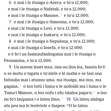
6
e mai i le ituaiga o Asera, e toʻa 12,000;
e mai i le ituaiga o Nafatali, e toʻa 12,000;
+
e mai i le ituaiga o Manase,
e toʻa 12,000;
7
e mai i le ituaiga o Simeona, e toʻa 12,000;
e mai i le ituaiga o Levi, e toʻa 12,000;
e mai i le ituaiga o Isakara, e toʻa 12,000;
8
e mai i le ituaiga o Sepulona, e toʻa 12,000;
e mai i le ituaiga o Iosefa, e toʻa 12,000;
o ē foʻi ua faamaufaailogaina mai i le ituaiga o
Peniamina, e toʻa 12,000.
9
Ua mavae lenei mea, ona ou iloa lea, faauta foʻi!
o se motu o tagata e toʻatele e lē mafai e se tasi ona
faitaulia mai i atunuu uma, ma ituaiga, ma nuu, ma
+
gagana,
o loo tutū i luma o le nofoālii ma i luma o le
+
Tamaʻi Mamoe, o loo oofu i ofu talaloa papaʻe;
o loo
+
10
iai foʻi laupama i o latou lima.
Ua latou alalaga
atu pea ma le leotetele e faapea: “O lo tatou