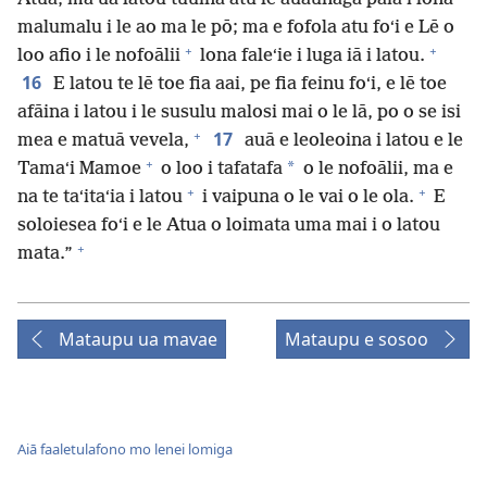
malumalu i le ao ma le pō; ma e fofola atu foʻi e Lē o
+
+
loo afio i le nofoālii
lona faleʻie i luga iā i latou.
16
E latou te lē toe fia aai, pe fia feinu foʻi, e lē toe
afāina i latou i le susulu malosi mai o le lā, po o se isi
+
17
mea e matuā vevela,
auā e leoleoina i latou e le
+
*
Tamaʻi Mamoe
o loo i tafatafa
o le nofoālii, ma e
+
+
na te taʻitaʻia i latou
i vaipuna o le vai o le ola.
E
soloiesea foʻi e le Atua o loimata uma mai i o latou
+
mata.”
Mataupu ua mavae
Mataupu e sosoo
Aiā faaletulafono mo lenei lomiga