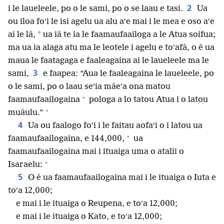
2
i le laueleele, po o le sami, po o se laau e tasi.
Ua
ou iloa foʻi le isi agelu ua alu aʻe mai i le mea e oso aʻe
*
ai le lā,
ua iā te ia le faamaufaailoga a le Atua soifua;
ma ua ia alaga atu ma le leotele i agelu e toʻafā, o ē ua
maua le faatagaga e faaleagaina ai le laueleele ma le
3
sami,
e faapea: “Aua le faaleagaina le laueleele, po
o le sami, po o laau seʻia māeʻa ona matou
+
faamaufaailogaina
pologa a lo tatou Atua i o latou
+
muāulu.”
4
Ua ou faalogo foʻi i le faitau aofaʻi o i latou ua
+
faamaufaailogaina, e 144,000,
ua
faamaufaailogaina mai i ituaiga uma o atalii o
+
Isaraelu:
5
O ē ua faamaufaailogaina mai i le ituaiga o Iuta e
toʻa 12,000;
e mai i le ituaiga o Reupena, e toʻa 12,000;
e mai i le ituaiga o Kato, e toʻa 12,000;