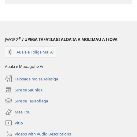
i
le
le
2013)
2013)
®
JW.ORG
/ UPEGA TAFA‘ILAGI ALOA‘IA A MOLIMAU A IEOVA
Auala e Foliga Mai Ai
Auala e Mauagofie Ai
Talosaga mo se Asiasiga
Suʻe se Sauniga
(tatala
se
Suʻe se Tauaofiaga
(tatala
isi
se
polokalame)
Mea Fou
isi
polokalame)
Vitiō
Videos with Audio Descriptions