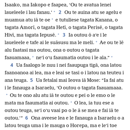
Isaako, ma Iakopo e faapea, ‘Ou te avatua lenei
+
2
laueleele i lau fanau.’
Ou te auina atu se agelu e
+
muamua atu iā te oe
e tutuliese tagata Kanana, o
tagata Amorī, o tagata Hetī, o tagata Perisē, o tagata
+
3
Hivī, ma tagata Iepusē.
Ia outou ō a‘e i le
+
laueleele e tafe ai le suāsusu ma le meli.
Ae ou te lē
alu faatasi ma outou, ona o outou o tagata
+
+
faauamaaa,
neʻi oʻu faaumatia outou i le ala.”
4
Ua faalogo le nuu i nei faaupuga tigā, ona latou
faanoanoa ai lea, ma e leai se tasi o i latou na teuteu i
5
ana teuga.
Ua fetalai mai Ieova iā Mose: “Ia fai atu
i le fanauga a Isaraelu, ‘O outou o tagata faauamaaa.
+
Ou te ono alu atu iā te outou e pei o le emo o le
+
mata ma faaumatia ai outou.
O lea, ia tuu ese a
outou teuga, seʻi oʻu vaai po o le ā se mea e fai iā te
6
outou.’”
Ona aveese lea e le fanauga a Isaraelu o a
latou teuga uma i le mauga o Horepa, ma e leʻi toe