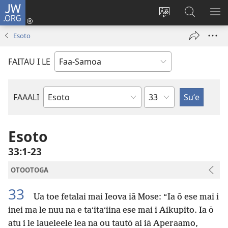
JW.ORG
Log
In
Sui
Suʻe
SH
(tatala
le
i
ME
Esoto
se
gagana
le
isi
o
JW.ORG
FAITAU I LE
polokalame)
le
upega
tafaʻilagi
Mataupu
FAAALI
Tusi
o
le
Esoto
Tusi
33:1-23
Paia
OTOOTOGA
33
Ua toe fetalai mai Ieova iā Mose: “Ia ō ese mai i
inei ma le nuu na e taʻitaʻiina ese mai i Aikupito. Ia ō
atu i le laueleele lea na ou tautō ai iā Aperaamo,