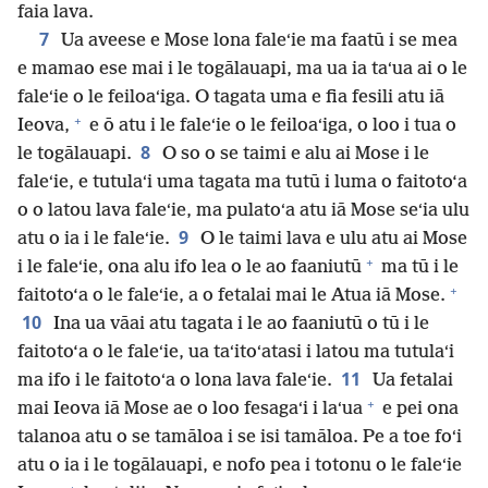
faia lava.
7
Ua aveese e Mose lona faleʻie ma faatū i se mea
e mamao ese mai i le togālauapi, ma ua ia taʻua ai o le
faleʻie o le feiloaʻiga. O tagata uma e fia fesili atu iā
+
Ieova,
e ō atu i le faleʻie o le feiloaʻiga, o loo i tua o
8
le togālauapi.
O so o se taimi e alu ai Mose i le
faleʻie, e tutulaʻi uma tagata ma tutū i luma o faitoto‘a
o o latou lava faleʻie, ma pulatoʻa atu iā Mose seʻia ulu
9
atu o ia i le faleʻie.
O le taimi lava e ulu atu ai Mose
+
i le faleʻie, ona alu ifo lea o le ao faaniutū
ma tū i le
+
faitoto‘a o le faleʻie, a o fetalai mai le Atua iā Mose.
10
Ina ua vāai atu tagata i le ao faaniutū o tū i le
faitoto‘a o le faleʻie, ua taʻitoʻatasi i latou ma tutulaʻi
11
ma ifo i le faitotoʻa o lona lava faleʻie.
Ua fetalai
+
mai Ieova iā Mose ae o loo fesagaʻi i laʻua
e pei ona
talanoa atu o se tamāloa i se isi tamāloa. Pe a toe foʻi
atu o ia i le togālauapi, e nofo pea i totonu o le faleʻie