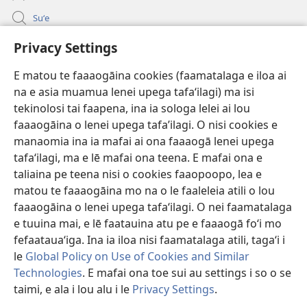
Suʻe
Faamatalaga mo Ofisa o le Malo
Privacy Settings
Fesoasoani
E matou te faaaogāina cookies (faamatalaga e iloa ai
na e asia muamua lenei upega tafaʻilagi) ma isi
Foa'i Tauofo
tekinolosi tai faapena, ina ia sologa lelei ai lou
(tatala
se
faaaogāina o lenei upega tafa’ilagi. O nisi cookies e
isi
Lomiga Faale-Tusi Paia I LE INITANETI™
manaomia ina ia mafai ai ona faaaogā lenei upega
(tatala
polokalame)
tafaʻilagi, ma e lē mafai ona teena. E mafai ona e
se
®
JW Hub
isi
taliaina pe teena nisi o cookies faaopoopo, lea e
(tatala
polokalame)
matou te faaaogāina mo na o le faaleleia atili o lou
se
App o le
JW Library
isi
faaaogāina o lenei upega tafaʻilagi. O nei faamatalaga
polokalame)
e tuuina mai, e lē faatauina atu pe e faaaogā foʻi mo
fefaatauaʻiga. Ina ia iloa nisi faamatalaga atili, tagaʻi i
le
Global Policy on Use of Cookies and Similar
Technologies
. E mafai ona toe sui au settings i so o se
Copyright
© 2026 Watch Tower Bible and Tract Society of Pennsylvania.
AIĀIGA MO LE FAAAOGĀINA
|
MALIEGA FAALETULAFONO
|
PRIVACY
taimi, e ala i lou alu i le
Privacy Settings
.
Fa
SETTINGS