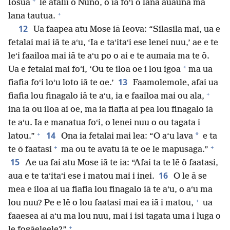
+
Iosua
le atalii o Nuno, o ia foʻi o lana auauna ma
+
lana tautua.
12
Ua faapea atu Mose iā Ieova: “Silasila mai, ua e
fetalai mai iā te aʻu, ‘Ia e taʻitaʻi ese lenei nuu,’ ae e te
leʻi faailoa mai iā te aʻu po o ai e te aumaia ma te ō.
*
Ua e fetalai mai foʻi, ‘Ou te iloa oe i lou igoa
ma ua
13
fiafia foʻi loʻu loto iā te oe.’
Faamolemole, afai ua
+
fiafia lou finagalo iā te aʻu, ia e faailoa mai ou ala,
ina ia ou iloa ai oe, ma ia fiafia ai pea lou finagalo iā
te aʻu. Ia e manatua foʻi, o lenei nuu o ou tagata i
+
14
*
latou.”
Ona ia fetalai mai lea: “O a‘u lava
e ta
+
+
te ō faatasi
ma ou te avatu iā te oe le mapusaga.”
15
Ae ua fai atu Mose iā te ia: “Afai ta te lē ō faatasi,
16
aua e te taʻitaʻi ese i matou mai i inei.
O le ā se
mea e iloa ai ua fiafia lou finagalo iā te aʻu, o aʻu ma
+
lou nuu? Pe e lē o lou faatasi mai ea iā i matou,
ua
faaesea ai aʻu ma lou nuu, mai i isi tagata uma i luga o
+
le fogāeleele?”