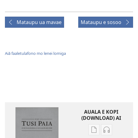
Mataupu ua mavae
Mataupu e sosoo
Aiā faaletulafono mo lenei lomiga
AUALA E KOPI
(DOWNLOAD) AI
Vaega
Filifili