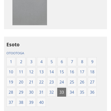
e
auala
kopi
e
ai
kopi
se
ai
lomiga
O
O
le
le
Tusi
Tusi
Paia
Esoto
Paia
—
OTOOTOGA
—
O
O
le
1
2
3
4
5
6
7
8
9
le
Faaliliuga
10
11
12
13
14
15
16
17
18
Faaliliuga
a
a
le
19
20
21
22
23
24
25
26
27
le
Lalolagi
Lalolagi
Fou
28
29
30
31
32
33
34
35
36
Fou
(Toe
37
38
39
40
(Toe
teuteuina
teuteuina
i