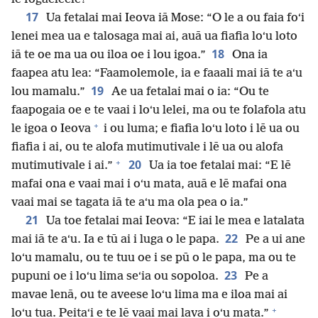
17
Ua fetalai mai Ieova iā Mose: “O le a ou faia foʻi
lenei mea ua e talosaga mai ai, auā ua fiafia loʻu loto
18
iā te oe ma ua ou iloa oe i lou igoa.”
Ona ia
faapea atu lea: “Faamolemole, ia e faaali mai iā te aʻu
19
lou mamalu.”
Ae ua fetalai mai o ia: “Ou te
faapogaia oe e te vaai i loʻu lelei, ma ou te folafola atu
+
le igoa o Ieova
i ou luma; e fiafia loʻu loto i lē ua ou
fiafia i ai, ou te alofa mutimutivale i lē ua ou alofa
+
20
mutimutivale i ai.”
Ua ia toe fetalai mai: “E lē
mafai ona e vaai mai i oʻu mata, auā e lē mafai ona
vaai mai se tagata iā te aʻu ma ola pea o ia.”
21
Ua toe fetalai mai Ieova: “E iai le mea e latalata
22
mai iā te aʻu. Ia e tū ai i luga o le papa.
Pe a ui ane
loʻu mamalu, ou te tuu oe i se pū o le papa, ma ou te
23
pupuni oe i loʻu lima seʻia ou sopoloa.
Pe a
mavae lenā, ou te aveese loʻu lima ma e iloa mai ai
+
loʻu tua. Peitaʻi e te lē vaai mai lava i oʻu mata.”