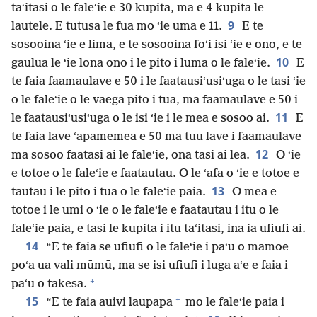
taʻitasi o le faleʻie e 30 kupita, ma e 4 kupita le
9
lautele. E tutusa le fua mo ʻie uma e 11.
E te
sosooina ʻie e lima, e te sosooina foʻi isi ʻie e ono, e te
10
gaulua le ʻie lona ono i le pito i luma o le faleʻie.
E
te faia faamaulave e 50 i le faatausiʻusiʻuga o le tasi ʻie
o le faleʻie o le vaega pito i tua, ma faamaulave e 50 i
11
le faatausiʻusiʻuga o le isi ʻie i le mea e sosoo ai.
E
te faia lave ʻapamemea e 50 ma tuu lave i faamaulave
12
ma sosoo faatasi ai le faleʻie, ona tasi ai lea.
O ʻie
e totoe o le faleʻie e faatautau. O le ʻafa o ʻie e totoe e
13
tautau i le pito i tua o le faleʻie paia.
O mea e
totoe i le umi o ʻie o le faleʻie e faatautau i itu o le
faleʻie paia, e tasi le kupita i itu taʻitasi, ina ia ufiufi ai.
14
“E te faia se ufiufi o le faleʻie i paʻu o mamoe
poʻa ua vali mūmū, ma se isi ufiufi i luga aʻe e faia i
+
paʻu o takesa.
+
15
“E te faia auivi laupapa
mo le faleʻie paia i