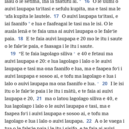
+
16
laau o le setima, ina ia faatutū ai.
O le uumi o
auivi laupapa taʻitasi e sefulu kupita, ma e tasi ma le
17
ʻafa kupita le lautele.
O auivi laupapa taʻitasi, e
*
iai faanifo
e lua e faafeagai le tasi ma le isi. O le
auala lenā e te faia uma ai auivi laupapa o le faleʻie
18
paia.
E te faia auivi laupapa e 20 mo le itu i saute
o le faleʻie paia, e faasaga i le itu i saute.
+
19
“E te faia lagolago siliva
e 40 e fetaui ma
auivi laupapa e 20: e lua lagolago i lalo o le auivi
laupapa e tasi ma ona faanifo e lua, ma e faapea foʻi i
auivi laupapa e sosoo ai, e tofu ma lagolago e lua i
+
20
lalo o auivi laupapa ma ona faanifo e lua.
I le isi
itu o le faleʻie paia i le itu i mātū, e te faia ai auivi
21
laupapa e 20,
ma o latou lagolago siliva e 40, e
lua lagolago i lalo o le auivi laupapa e tasi, ma e
faapea foʻi i auivi laupapa e sosoo ai, e tofu ma
22
lagolago e lua i lalo o auivi laupapa.
A o le vaega i
tua o le faleʻie paia i le itu i sisifo, e te faia ai auivi