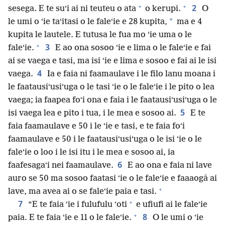
+
+
2
sesega. E te suʻi ai ni teuteu o ata
o kerupi.
O
*
le umi o ʻie taʻitasi o le faleʻie e 28 kupita,
ma e 4
kupita le lautele. E tutusa le fua mo ʻie uma o le
+
3
faleʻie.
E ao ona sosoo ʻie e lima o le faleʻie e fai
ai se vaega e tasi, ma isi ʻie e lima e sosoo e fai ai le isi
4
vaega.
Ia e faia ni faamaulave i le filo lanu moana i
le faatausiʻusiʻuga o le tasi ʻie o le faleʻie i le pito o lea
vaega; ia faapea foʻi ona e faia i le faatausiʻusiʻuga o le
5
isi vaega lea e pito i tua, i le mea e sosoo ai.
E te
faia faamaulave e 50 i le ʻie e tasi, e te faia foʻi
faamaulave e 50 i le faatausiʻusiʻuga o le isi ʻie o le
faleʻie o loo i le isi itu i le mea e sosoo ai, ia
6
faafesagaʻi nei faamaulave.
E ao ona e faia ni lave
auro se 50 ma sosoo faatasi ʻie o le faleʻie e faaaogā ai
+
lave, ma avea ai o se faleʻie paia e tasi.
+
7
“E te faia ʻie i fulufulu ʻoti
e ufiufi ai le faleʻie
+
8
paia. E te faia ʻie e 11 o le faleʻie.
O le umi o ʻie