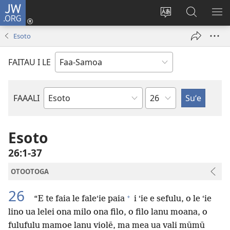
JW.ORG
Log
In
Sui
Suʻe
SH
(tatala
le
i
ME
Esoto
se
gagana
le
isi
o
JW.ORG
FAITAU I LE
polokalame)
le
upega
tafaʻilagi
Mataupu
FAAALI
Tusi
o
le
Esoto
Tusi
26:1-37
Paia
OTOOTOGA
26
+
“E te faia le faleʻie paia
i ʻie e sefulu, o le ʻie
lino ua lelei ona milo ona filo, o filo lanu moana, o
fulufulu mamoe lanu violē, ma mea ua vali mūmū