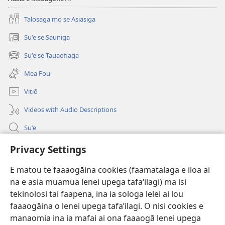
Talosaga mo se Asiasiga
Suʻe se Sauniga
(tatala
se
Suʻe se Tauaofiaga
(tatala
isi
se
polokalame)
Mea Fou
isi
polokalame)
Vitiō
Videos with Audio Descriptions
Suʻe
Faamatalaga mo Ofisa o le Malo
Privacy Settings
Fesoasoani
E matou te faaaogāina cookies (faamatalaga e iloa ai
na e asia muamua lenei upega tafaʻilagi) ma isi
Foa'i Tauofo
tekinolosi tai faapena, ina ia sologa lelei ai lou
(tatala
se
faaaogāina o lenei upega tafa’ilagi. O nisi cookies e
isi
Lomiga Faale-Tusi Paia I LE INITANETI™
manaomia ina ia mafai ai ona faaaogā lenei upega
(tatala
polokalame)