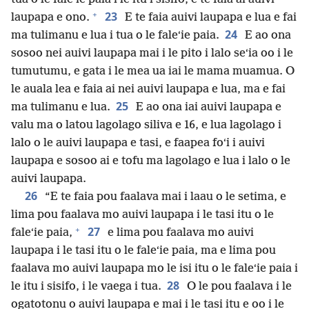
+
23
laupapa e ono.
E te faia auivi laupapa e lua e fai
24
ma tulimanu e lua i tua o le faleʻie paia.
E ao ona
sosoo nei auivi laupapa mai i le pito i lalo seʻia oo i le
tumutumu, e gata i le mea ua iai le mama muamua. O
le auala lea e faia ai nei auivi laupapa e lua, ma e fai
25
ma tulimanu e lua.
E ao ona iai auivi laupapa e
valu ma o latou lagolago siliva e 16, e lua lagolago i
lalo o le auivi laupapa e tasi, e faapea foʻi i auivi
laupapa e sosoo ai e tofu ma lagolago e lua i lalo o le
auivi laupapa.
26
“E te faia pou faalava mai i laau o le setima, e
lima pou faalava mo auivi laupapa i le tasi itu o le
+
27
faleʻie paia,
e lima pou faalava mo auivi
laupapa i le tasi itu o le faleʻie paia, ma e lima pou
faalava mo auivi laupapa mo le isi itu o le faleʻie paia i
28
le itu i sisifo, i le vaega i tua.
O le pou faalava i le
ogatotonu o auivi laupapa e mai i le tasi itu e oo i le