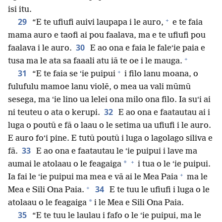
isi itu.
+
29
“E te ufiufi auivi laupapa i le auro,
e te faia
mama auro e taofi ai pou faalava, ma e te ufiufi pou
30
faalava i le auro.
E ao ona e faia le faleʻie paia e
+
tusa ma le ata sa faaali atu iā te oe i le mauga.
+
31
“E te faia se ʻie puipui
i filo lanu moana, o
fulufulu mamoe lanu violē, o mea ua vali mūmū
sesega, ma ʻie lino ua lelei ona milo ona filo. Ia suʻi ai
32
ni teuteu o ata o kerupi.
E ao ona e faatautau ai i
luga o poutū e fā o laau o le setima ua ufiufi i le auro.
E auro foʻi pine. E tutū poutū i luga o lagolago siliva e
33
fā.
E ao ona e faatautau le ʻie puipui i lave ma
+
*
aumai le atolaau o le feagaiga
i tua o le ʻie puipui.
+
Ia fai le ʻie puipui ma mea e vā ai le Mea Paia
ma le
+
34
Mea e Sili Ona Paia.
E te tuu le ufiufi i luga o le
*
atolaau o le feagaiga
i le Mea e Sili Ona Paia.
35
“E te tuu le laulau i fafo o le ʻie puipui, ma le