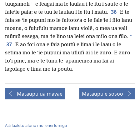
+
tuugāmolī
e feagai ma le laulau i le itu i saute o le
36
faleʻie paia; e te tuu le laulau i le itu i mātū.
E te
faia se ʻie pupuni mo le faitotoʻa o le faleʻie i filo lanu
moana, o fulufulu mamoe lanu violē, o mea ua vali
+
mūmū sesega, ma ʻie lino ua lelei ona milo ona filo.
37
E ao foʻi ona e faia poutū e lima i le laau o le
setima mo le ʻie pupuni ma ufiufi ai i le auro. E auro
foʻi pine, ma e te tunu le ʻapamemea ma fai ai
lagolago e lima mo ia poutū.
Mataupu ua mavae
Mataupu e sosoo
Aiā faaletulafono mo lenei lomiga