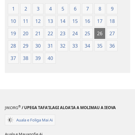
—
O
O
le
1
2
3
4
5
6
7
8
9
le
Faaliliuga
10
11
12
13
14
15
16
17
18
Faaliliuga
a
a
le
19
20
21
22
23
24
25
26
27
le
Lalolagi
Lalolagi
Fou
28
29
30
31
32
33
34
35
36
Fou
(Toe
37
38
39
40
(Toe
teuteuina
teuteuina
i
i
le
le
2013)
2013)
®
JW.ORG
/ UPEGA TAFA‘ILAGI ALOA‘IA A MOLIMAU A IEOVA
Auala e Foliga Mai Ai
Auala e Mauagofie Ai