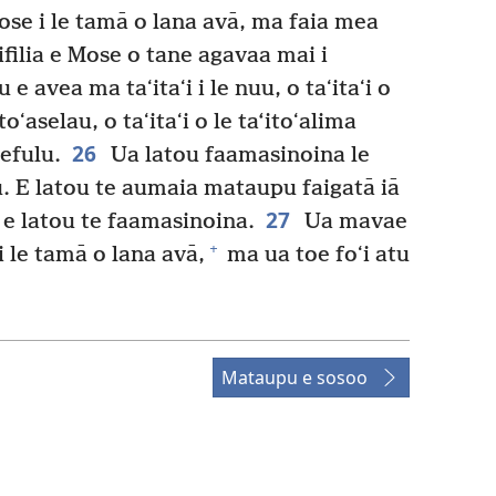
se i le tamā o lana avā, ma faia mea
ifilia e Mose o tane agavaa mai i
 e avea ma taʻitaʻi i le nuu, o taʻitaʻi o
itoʻaselau, o taʻitaʻi o le ta‘itoʻalima
26
sefulu.
Ua latou faamasinoina le
u. E latou te aumaia mataupu faigatā iā
27
e latou te faamasinoina.
Ua mavae
+
 le tamā o lana avā,
ma ua toe foʻi atu
Mataupu e sosoo