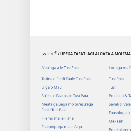
®
JW.ORG
/ UPEGA TAFA‘ILAGI ALOA‘IA A MOLIMA
Aʻoaʻoga a le Tusi Paia
Lomiga ma I
Taliina o Fesili Faale-Tusi Paia
Tusi Paia
Uiga o Mau
Tusi
Suʻesuʻe Faatasi le Tusi Paia
Polosiua & T
Meafaigaluega mo Suʻesuʻega
Sāvali & Vala
Faale-Tusi Paia
Faasologa o
Filemu ma le Fiafia
Mekasini
Faaipoipoga ma le Aiga
Polokalame 