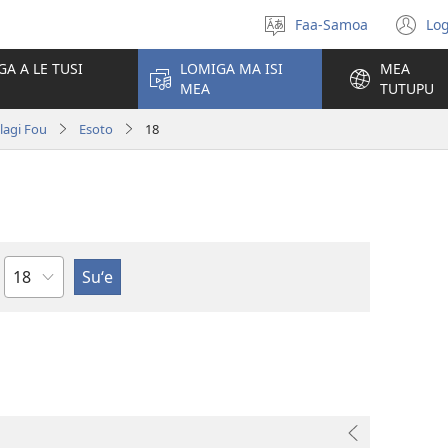
Faa-Samoa
Log
Filifili
(t
le
se
GA A LE TUSI
LOMIGA MA ISI
MEA
gagana
isi
MEA
TUTUPU
po
olagi Fou
Esoto
18
Mataupu