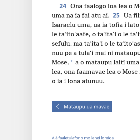
24
Ona faalogo loa lea o Mo
25
uma na ia fai atu ai.
Ua fil
Isaraelu uma, ua ia tofia i latou
le ta‘itoʻaafe, o taʻitaʻi o le ta‘
sefulu, ma taʻitaʻi o le ta‘itoʻa
nuu pe a tula‘i mai ni mataup
+
Mose,
a o mataupu lāiti uma 
lea, ona faamavae lea o Mose i
o ia i lona atunuu.
Mataupu ua mavae
Aiā faaletulafono mo lenei lomiga