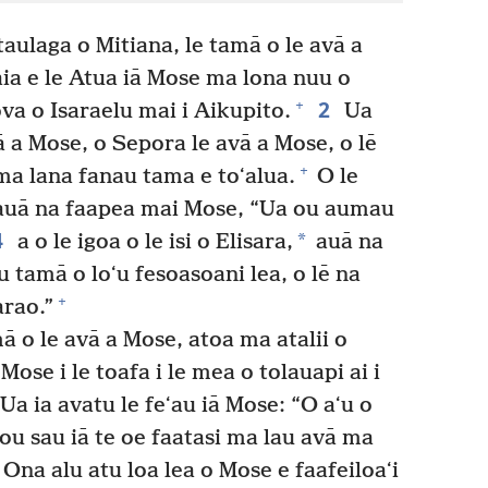
taulaga o Mitiana, le tamā o le avā a
ia e le Atua iā Mose ma lona nuu o
2
+
ova o Isaraelu mai i Aikupito.
Ua
vā a Mose, o Sepora le avā a Mose, o lē
+
a lana fanau tama e toʻalua.
O le
uā na faapea mai Mose, “Ua ou aumau
4
*
a o le igoa o le isi o Elisara,
auā na
u tamā o loʻu fesoasoani lea, o lē na
+
arao.”
ā o le avā a Mose, atoa ma atalii o
ose i le toafa i le mea o tolauapi ai i
Ua ia avatu le feʻau iā Mose: “O aʻu o
ou sau iā te oe faatasi ma lau avā ma
Ona alu atu loa lea o Mose e faafeiloaʻi