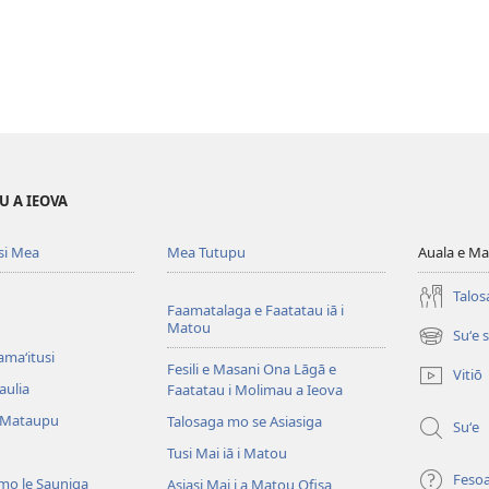
U A IEOVA
si Mea
Mea Tutupu
Auala e Ma
Talos
Faamatalaga e Faatatau iā i
Matou
Suʻe 
(tatala
amaʻitusi
se
Fesili e Masani Ona Lāgā e
Vitiō
isi
aulia
Faatatau i Molimau a Ieova
polokalam
 Mataupu
Talosaga mo se Asiasiga
Suʻe
Tusi Mai iā i Matou
Feso
mo le Sauniga
Asiasi Mai i a Matou Ofisa