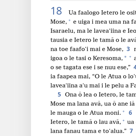
18
Ua faalogo Ietero le osi
+
Mose,
e uiga i mea uma na fa
Isaraelu, ma le laveaʻiina e Ie
tausia e Ietero le tamā o le a
3
na toe faafoʻi mai e Mose,
m
+
*
igoa o le tasi o Keresoma,
a
o se tagata ese i se nuu ese,”
ia faapea mai, “O le Atua o loʻ
laveaʻiina aʻu mai i le pelu a F
5
Ona ō lea o Ietero, le tam
Mose ma lana avā, ua ō ane iā M
6
+
le mauga o le Atua moni.
+
Ietero, le tamā o lau avā,
ua 
7
lana fanau tama e toʻalua.”