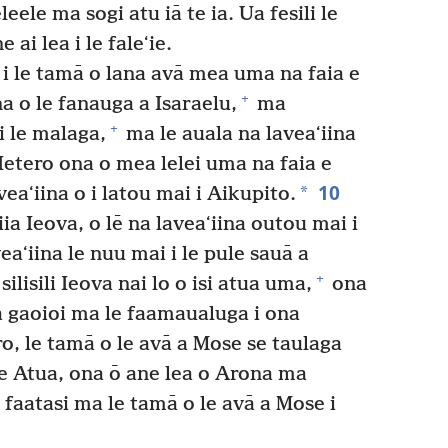
leele ma sogi atu iā te ia. Ua fesili le
e ai lea i le faleʻie.
i le tamā o lana avā mea uma na faia e
+
a o le fanauga a Isaraelu,
ma
+
 i le malaga,
ma le auala na laveaʻiina
Ietero ona o mea lelei uma na faia e
10
*
veaʻiina o i latou mai i Aikupito.
iia Ieova, o lē na laveaʻiina outou mai i
aʻiina le nuu mai i le pule sauā a
+
silisili Ieova nai lo o isi atua uma,
ona
na gaoioi ma le faamaualuga i ona
o, le tamā o le avā a Mose se taulaga
le Atua, ona ō ane lea o Arona ma
 faatasi ma le tamā o le avā a Mose i