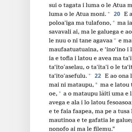
sui o tagata i luma o le Atua 
20
+
luma o le Atua moni.
E a
+
poloaʻiga ma tulafono,
ma ia 
savavali ai, ma le galuega e ao
+
le nuu o ni tane agavaa
e mat
maufaatuatuaina, e ‘ino‘ino i 
ia e tofia i latou e avea ma taʻit
ta‘itoʻaselau, o taʻitaʻi o le ta‘
22
+
ta‘itoʻasefulu.
E ao ona l
*
mai ni mataupu,
ma e latou 
+
oe,
a o mataupu lāiti uma e 
avega e ala i lo latou fesoasoa
e te faia faapea, ma pe a tusa 
mautinoa e te gafatia le galueg
nonofo ai ma le filemu.”