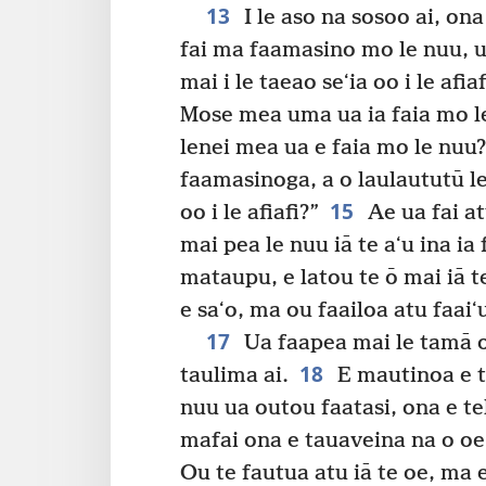
13
I le aso na sosoo ai, on
fai ma faamasino mo le nuu, u
mai i le taeao seʻia oo i le afiaf
Mose mea uma ua ia faia mo le 
lenei mea ua e faia mo le nuu? 
faamasinoga, a o laulaututū le
15
oo i le afiafi?”
Ae ua fai at
mai pea le nuu iā te aʻu ina ia f
mataupu, e latou te ō mai iā t
e saʻo, ma ou faailoa atu faai
17
Ua faapea mai le tamā o l
18
taulima ai.
E mautinoa e to
nuu ua outou faatasi, ona e te
mafai ona e tauaveina na o oe
Ou te fautua atu iā te oe, ma 