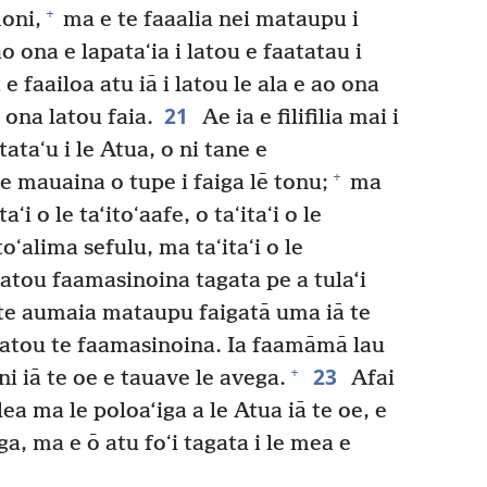
+
moni,
ma e te faaalia nei mataupu i
o ona e lapataʻia i latou e faatatau i
e faailoa atu iā i latou le ala e ao ona
21
 ona latou faia.
Ae ia e filifilia mai i
ataʻu i le Atua, o ni tane e
+
le mauaina o tupe i faiga lē tonu;
ma
aʻi o le ta‘itoʻaafe, o taʻitaʻi o le
itoʻalima sefulu, ma taʻitaʻi o le
atou faamasinoina tagata pe a tula‘i
te aumaia mataupu faigatā uma iā te
latou te faamasinoina. Ia faamāmā lau
23
+
ni iā te oe e tauave le avega.
Afai
lea ma le poloa‘iga a le Atua iā te oe, e
a, ma e ō atu foʻi tagata i le mea e