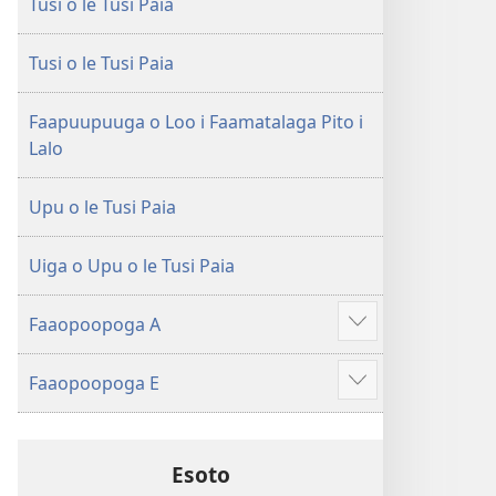
Tusi o le Tusi Paia
le
Faaliliuga
Faaliliuga
a
a
le
Tusi o le Tusi Paia
le
Lalolagi
Lalolagi
Fou
Faapuupuuga o Loo i Faamatalaga Pito i
Fou
(Toe
Lalo
(Toe
teuteuina
teuteuina
i
Upu o le Tusi Paia
i
le
le
2013)
Uiga o Upu o le Tusi Paia
2013)
Faaopoopoga A
Faaali
isi
Faaopoopoga E
mea
Faaali
isi
mea
Esoto