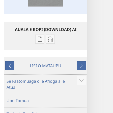
AUALA E KOPI (DOWNLOAD) AI
Vaega
Filifili
e
auala
kopi
e
ai
kopi
LISI O MATAUPU
se
ai
Mataupu
Mataupu
lomiga
O
ua
e
O
le
mavae
sosoo
Se Faatomuaga o le Afioga a le
Faaali
le
Tusi
Atua
isi
Tusi
Paia
mea
Paia
—
Upu Tomua
—
O
O
le