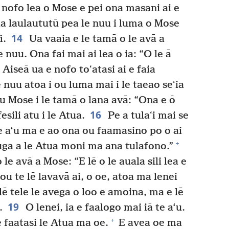
a nofo lea o Mose e pei ona masani ai e
a laulaututū pea le nuu i luma o Mose
14
i.
Ua vaaia e le tamā o le avā a
nuu. Ona fai mai ai lea o ia: “O le ā
Aiseā ua e nofo toʻatasi ai e faia
 nuu atoa i ou luma mai i le taeao seʻia
u Mose i le tamā o lana avā: “Ona e ō
16
esili atu i le Atua.
Pe a tulaʻi mai se
e a‘u ma e ao ona ou faamasino po o ai
+
ʻuga a le Atua moni ma ana tulafono.”
e avā a Mose: “E lē o le auala sili lea e
u te lē lavavā ai, o oe, atoa ma lenei
lē tele le avega o loo e amoina, ma e lē
19
.
O lenei, ia e faalogo mai iā te a‘u.
+
e faatasi le Atua ma oe.
E avea oe ma