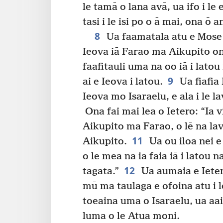
le tamā o lana avā, ua ifo i le e
tasi i le isi po o ā mai, ona ō an
8
Ua faamatala atu e Mose 
Ieova iā Farao ma Aikupito on
faafitauli uma na oo iā i latou
9
ai e Ieova i latou.
Ua fiafia 
Ieova mo Isaraelu, e ala i le la
Ona fai mai lea o Ietero: “Ia v
Aikupito ma Farao, o lē na lave
11
Aikupito.
Ua ou iloa nei e 
o le mea na ia faia iā i latou 
12
tagata.”
Ua aumaia e Ieter
mū ma taulaga e ofoina atu i 
toeaina uma o Isaraelu, ua aai
luma o le Atua moni.