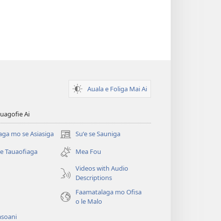
Auala e Foliga Mai Ai
uagofie Ai
aga mo se Asiasiga
Suʻe se Sauniga
(tatala
se
se Tauaofiaga
Mea Fou
isi
polokalame)
Videos with Audio
Descriptions
e)
Faamatalaga mo Ofisa
o le Malo
asoani