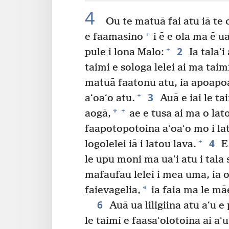
4
Ou te matuā fai atu iā te 
+
e faamasino
i ē e ola ma ē ua
2
+
pule i lona Malo:
Ia talaʻi
taimi e sologa lelei ai ma taimi 
matuā faatonu atu, ia apoapoa
3
+
aʻoaʻo atu.
Auā e iai le tai
+
*
aogā,
ae e tusa ai ma o lat
faapotopotoina aʻoaʻo mo i lat
4
+
logolelei iā i latou lava.
E 
le upu moni ma uaʻi atu i tala 
mafaufau lelei i mea uma, ia on
*
faievagelia,
ia faia ma le māe
6
Auā ua liligiina atu aʻu e
le taimi e faasaʻolotoina ai aʻu