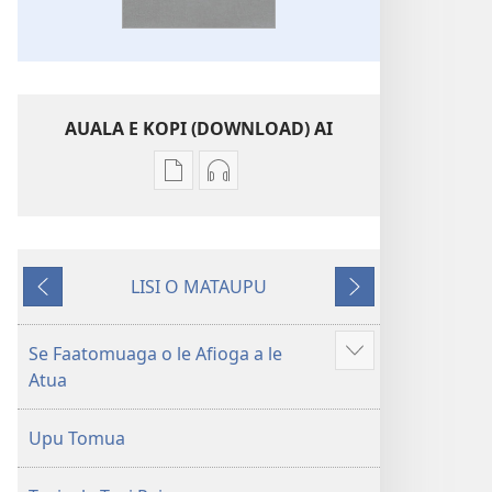
AUALA E KOPI (DOWNLOAD) AI
Vaega
Filifili
e
auala
kopi
e
ai
kopi
LISI O MATAUPU
se
ai
Mataupu
Mataupu
lomiga
O
ua
e
O
le
mavae
sosoo
Se Faatomuaga o le Afioga a le
Faaali
le
Tusi
Atua
isi
Tusi
Paia
mea
Paia
—
Upu Tomua
—
O
O
le