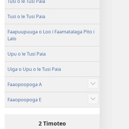
Tusi o le Tusi Paia
le
Faaliliuga
Faaliliuga
a
a
le
Tusi o le Tusi Paia
le
Lalolagi
Lalolagi
Fou
Faapuupuuga o Loo i Faamatalaga Pito i
Fou
(Toe
Lalo
(Toe
teuteuina
teuteuina
i
Upu o le Tusi Paia
i
le
le
2013)
Uiga o Upu o le Tusi Paia
2013)
Faaopoopoga A
Faaali
isi
Faaopoopoga E
mea
Faaali
isi
mea
2 Timoteo