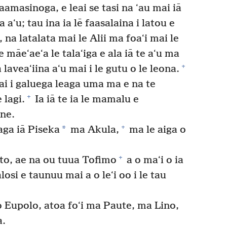
e faamasinoga, e leai se tasi na ʻau mai iā
a aʻu; tau ina ia lē faasalaina i latou e
, na latalata mai le Alii ma foaʻi mai le
e māeʻaeʻa le talaʻiga e ala iā te aʻu ma
+
laveaʻiina aʻu mai i le gutu o le leona.
mai i galuega leaga uma ma e na te
+
 lagi.
Ia iā te ia le mamalu e
ne.
+
*
aga iā Piseka
ma Akula,
ma le aiga o
+
ito, ae na ou tuua Tofimo
a o maʻi o ia
osi e taunuu mai a o leʻi oo i le tau
 Eupolo, atoa foʻi ma Paute, ma Lino,
a.