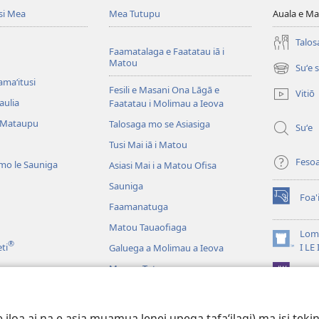
si Mea
Mea Tutupu
Auala e Ma
Talos
Faamatalaga e Faatatau iā i
Matou
Suʻe 
(tatala
amaʻitusi
se
Fesili e Masani Ona Lāgā e
Vitiō
isi
aulia
Faatatau i Molimau a Ieova
polokalam
 Mataupu
Talosaga mo se Asiasiga
Suʻe
Tusi Mai iā i Matou
Feso
mo le Sauniga
Asiasi Mai i a Matou Ofisa
Sauniga
Foa'
(tatala
Faamanatuga
se
Matou Tauaofiaga
isi
Lomi
®
polokalam
(tatala
eti
I LE
Galuega a Molimau a Ieova
se
Mea na Tutupu
App 
isi
polokalam
Lalolagi Aoao
 Leo
oa ai na e asia muamua lenei upega tafaʻilagi) ma isi tekinol