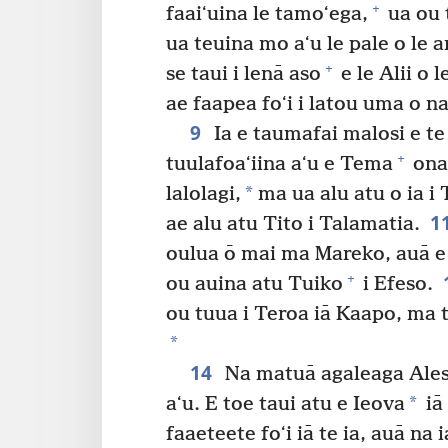
+
faaiʻuina le tamoʻega,
ua ou 
ua teuina mo aʻu le pale o le 
+
se taui i lenā aso
e le Alii o
ae faapea foʻi i latou uma o na
9
Ia e taumafai malosi e te 
+
tuulafoaʻiina aʻu e Tema
ona 
*
lalolagi,
ma ua alu atu o ia i 
1
ae alu atu Tito i Talamatia.
oulua ō mai ma Mareko, auā e ao
+
ou auina atu Tuiko
i Efeso.
ou tuua i Teroa iā Kaapo, ma tu
*
14
Na matuā agaleaga Alesa
*
aʻu. E toe taui atu e Ieova
iā
faaeteete foʻi iā te ia, auā na