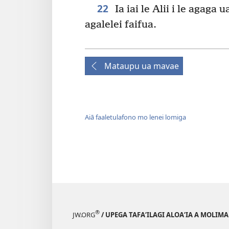
22
Ia iai le Alii i le agaga u
agalelei faifua.
Mataupu ua mavae
Aiā faaletulafono mo lenei lomiga
®
JW.ORG
/ UPEGA TAFA‘ILAGI ALOA‘IA A MOLIMA