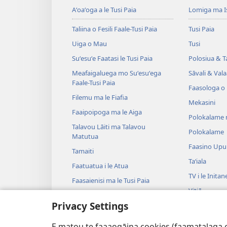
Aʻoaʻoga a le Tusi Paia
Lomiga ma I
Taliina o Fesili Faale-Tusi Paia
Tusi Paia
Uiga o Mau
Tusi
Suʻesuʻe Faatasi le Tusi Paia
Polosiua & T
Meafaigaluega mo Suʻesuʻega
Sāvali & Vala
Faale-Tusi Paia
Faasologa o
Filemu ma le Fiafia
Mekasini
Faaipoipoga ma le Aiga
Polokalame 
Talavou Lāiti ma Talavou
Polokalame
Matutua
Faasino Upu
Tamaiti
Taʻiala
Faatuatua i le Atua
TV i le Initan
Faasaienisi ma le Tusi Paia
Vitiō
Talafaasolopito ma le Tusi Paia
Privacy Settings
Musika
Tala—E na o
E matou te faaaogāina cookies (faamatalaga e il