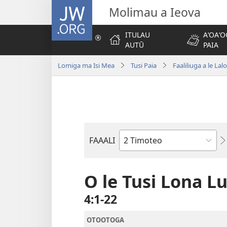
JW.ORG
Molimau a Ieova
ITULAU
AʻOAʻO
AUTŪ
PAIA
Lomiga ma Isi Mea
Tusi Paia
Faaliliuga a le Lal
FAAALI
Tusi
o
le
O le Tusi Lona L
Tusi
4:1-22
Paia
OTOOTOGA