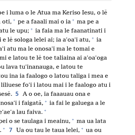
oe i luma o le Atua ma Keriso Iesu, o lē
+
+
 oti,
pe a faaali mai o ia
ma pe a
+
 atu le upu;
ia faia ma le faanatinati i
+
e lē sologa lelei ai; ia aʻoaʻi atu,
ia
ʻi atu ma le onosaʻi ma le tomai e
mi e latou te lē toe taliaina ai aʻoaʻoga
ou lava tuʻinanauga, e latou te
ou ina ia faalogo o latou taliga i mea e
liliuese foʻi i latou mai i le faalogo atu i
5
sesē.
A o oe, ia faaauau ona e
+
osaʻi i faigatā,
ia fai le galuega a le
+
ʻaeʻa lau faiva.
+
 pei o se taulaga i meainu,
ma ua lata
7
+
+
.
Ua ou tau le taua lelei,
ua ou