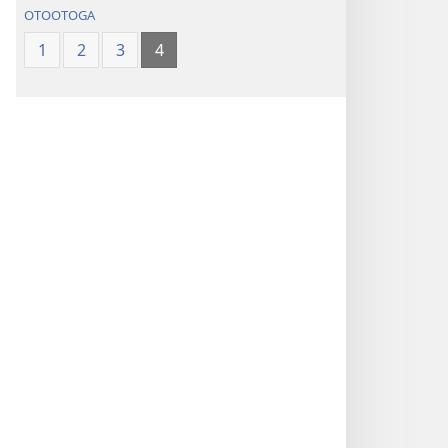
OTOOTOGA
1
2
3
4