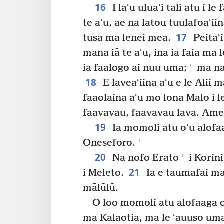
16
I laʻu uluaʻi tali atu i l
te aʻu, ae na latou tuulafoaʻiin
17
tusa ma lenei mea.
Peitaʻi
mana iā te aʻu, ina ia faia ma l
+
ia faalogo ai nuu uma;
ma na 
18
E laveaʻiina aʻu e le Alii 
faaolaina aʻu mo lona Malo i le
faavavau, faavavau lava. Ame
19
Ia momoli atu oʻu alofa
+
Oneseforo.
20
+
Na nofo Erato
i Korin
21
i Meleto.
Ia e taumafai mal
mālūlū.
O loo momoli atu alofaaga o
ma Kalaotia, ma le ʻauuso um