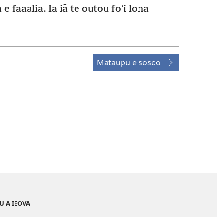
a e faaalia. Ia iā te outou foʻi lona
Mataupu e sosoo
U A IEOVA