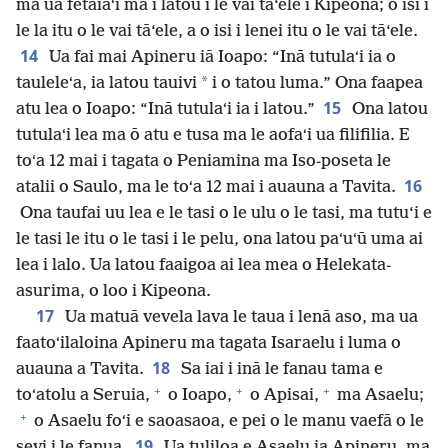
ma ua fetaiaʻi ma i latou i le vai tā‘ele i Kipeona; o isi i
le la itu o le vai tā‘ele, a o isi i lenei itu o le vai tā‘ele.
14
Ua fai mai Apineru iā Ioapo: “Inā tutulaʻi ia o
*
tauleleʻa, ia latou tauivi
i o tatou luma.” Ona faapea
15
atu lea o Ioapo: “Inā tutulaʻi ia i latou.”
Ona latou
tutulaʻi lea ma ō atu e tusa ma le aofaʻi ua filifilia. E
toʻa 12 mai i tagata o Peniamina ma Iso-poseta le
16
atalii o Saulo, ma le toʻa 12 mai i auauna a Tavita.
Ona taufai uu lea e le tasi o le ulu o le tasi, ma tutu‘i e
le tasi le itu o le tasi i le pelu, ona latou paʻuʻū uma ai
lea i lalo. Ua latou faaigoa ai lea mea o Helekata-
asurima, o loo i Kipeona.
17
Ua matuā vevela lava le taua i lenā aso, ma ua
faatoʻilaloina Apineru ma tagata Isaraelu i luma o
18
auauna a Tavita.
Sa iai i inā le fanau tama e
+
+
+
toʻatolu a Seruia,
o Ioapo,
o Apisai,
ma Asaelu;
+
o Asaelu foʻi e saoasaoa, e pei o le manu vaefā o le
19
sevi i le fanua.
Ua tuliloa e Asaelu ia Apineru, ma