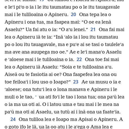
e leʻi pi‘o o ia i le itu taumatau po o le itu tauagavale
20
mai i le tuliloaina o Apineru.
Ona tepa lea o
Apineru i ona tua, ma faapea mai: “O oe ea lenā
21
Asaelu?” Ua fai atu o ia: “O aʻu lenei.”
Ona fai mai
lea o Apineru iā te ia: “Inā ʻalo ia i lou itu taumatau
po o lou itu tauagavale, ma e puʻe ai se tasi o tauleleʻa
ma ave ana auupega mo oe.” Ae e leʻi manaʻo Asaelu
22
e ʻaloese mai i le tuliloaina o ia.
Ona toe fai mai
lea o Apineru iā Asaelu: “Soia e te tuliloaina aʻu.
Aiseā ou te fasiotia ai oe? Ona faapefea lea ona ou
23
toe feiloaʻi i lou uso o Ioapo?”
Ae ua musu o ia e
ʻaloese; ona tutu‘i lea o lona manava e Apineru i le
+
muli o le tao,
ua ati foʻi le tao i lona tua; ona paʻū lea
o ia ma ua oti ai. O i latou uma e tau mai i le mea na
paʻū ma oti ai Asaelu, ua tutū ai i inā ona ua faateʻia.
24
Ona tuliloa lea e Ioapo ma Apisai o Apineru. A
o goto ifo le lā, ua la oo atu i le aʻega o Ama lea e