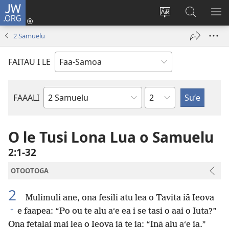
JW.ORG
Log
In
Sui
Suʻe
SH
(tatala
le
i
ME
2 Samuelu
se
gagana
le
isi
o
JW.ORG
FAITAU I LE
polokalame)
le
upega
tafaʻilagi
Mataupu
FAAALI
Tusi
o
le
O le Tusi Lona Lua o Samuelu
Tusi
2:1-32
Paia
OTOOTOGA
2
Mulimuli ane, ona fesili atu lea o Tavita iā Ieova
+
e faapea: “Po ou te alu aʻe ea i se tasi o aai o Iuta?”
Ona fetalai mai lea o Ieova iā te ia: “Inā alu aʻe ia.”