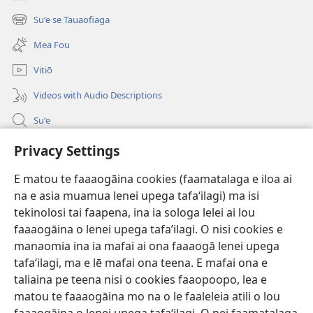
(tatala
se
Suʻe se Tauaofiaga
(tatala
isi
se
polokalame)
Mea Fou
isi
polokalame)
Vitiō
Videos with Audio Descriptions
Suʻe
Faamatalaga mo Ofisa o le Malo
Privacy Settings
Fesoasoani
E matou te faaaogāina cookies (faamatalaga e iloa ai
na e asia muamua lenei upega tafaʻilagi) ma isi
Foa'i Tauofo
tekinolosi tai faapena, ina ia sologa lelei ai lou
(tatala
se
faaaogāina o lenei upega tafa’ilagi. O nisi cookies e
isi
Lomiga Faale-Tusi Paia I LE INITANETI™
manaomia ina ia mafai ai ona faaaogā lenei upega
(tatala
polokalame)
tafaʻilagi, ma e lē mafai ona teena. E mafai ona e
se
®
JW Hub
isi
taliaina pe teena nisi o cookies faaopoopo, lea e
(tatala
polokalame)
matou te faaaogāina mo na o le faaleleia atili o lou
se
App o le
JW Library
isi