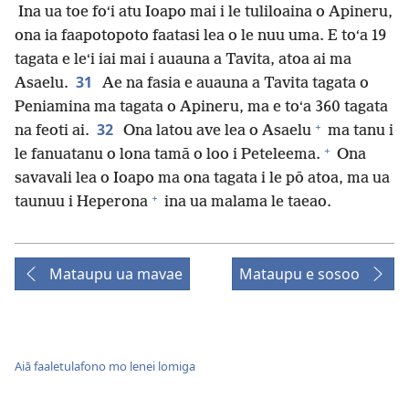
Ina ua toe foʻi atu Ioapo mai i le tuliloaina o Apineru,
ona ia faapotopoto faatasi lea o le nuu uma. E toʻa 19
tagata e leʻi iai mai i auauna a Tavita, atoa ai ma
31
Asaelu.
Ae na fasia e auauna a Tavita tagata o
Peniamina ma tagata o Apineru, ma e toʻa 360 tagata
+
32
na feoti ai.
Ona latou ave lea o Asaelu
ma tanu i
+
le fanuatanu o lona tamā o loo i Peteleema.
Ona
savavali lea o Ioapo ma ona tagata i le pō atoa, ma ua
+
taunuu i Heperona
ina ua malama le taeao.
Mataupu ua mavae
Mataupu e sosoo
Aiā faaletulafono mo lenei lomiga