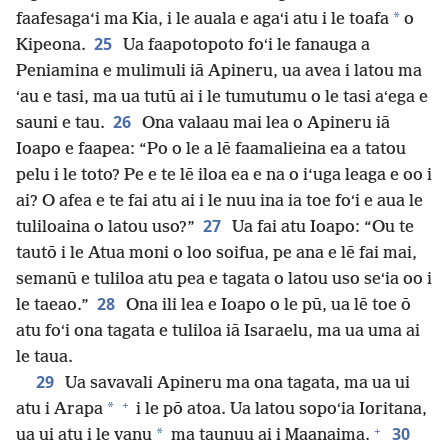
*
faafesaga‘i ma Kia, i le auala e agaʻi atu i le toafa
o
25
Kipeona.
Ua faapotopoto foʻi le fanauga a
Peniamina e mulimuli iā Apineru, ua avea i latou ma
ʻau e tasi, ma ua tutū ai i le tumutumu o le tasi aʻega e
26
sauni e tau.
Ona valaau mai lea o Apineru iā
Ioapo e faapea: “Po o le a lē faamalieina ea a tatou
pelu i le toto? Pe e te lē iloa ea e na o i‘uga leaga e oo i
ai? O afea e te fai atu ai i le nuu ina ia toe foʻi e aua le
27
tuliloaina o latou uso?”
Ua fai atu Ioapo: “Ou te
tautō i le Atua moni o loo soifua, pe ana e lē fai mai,
semanū e tuliloa atu pea e tagata o latou uso seʻia oo i
28
le taeao.”
Ona ili lea e Ioapo o le pū, ua lē toe ō
atu foʻi ona tagata e tuliloa iā Isaraelu, ma ua uma ai
le taua.
29
Ua savavali Apineru ma ona tagata, ma ua ui
+
*
atu i Arapa
i le pō atoa. Ua latou sopoʻia Ioritana,
+
30
*
ua ui atu i le vanu
ma taunuu ai i Maanaima.