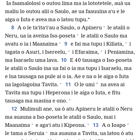
Ia faamalolosi o outou lima ma ia lototetele, auā ua
maliu lo outou alii o Saulo, ae ua faauuina aʻu e le
aiga o Iuta e avea ma o latou tupu.”
+
8
A o le taʻitaʻiʻau a Saulo, o Apineru
le atalii o
+
Neru, ua ia aveina Iso-poseta
le atalii o Saulo ma
+
+
9
avatu o ia i Maanaima
e fai ma tupu i Kiliata,
i
+
+
tagata o Asuri, i Isereelu,
i Efaraima,
i Peniamina,
10
ma Isaraelu uma lava.
E 40 tausaga o Iso-poseta
le atalii o Saulo ina ua fai o ia ma tupu i Isaraelu, ma
e lua tausaga na pule ai o ia. Ae e na o le aiga o Iuta
+
11
*
na lagolagoina Tavita.
O le umi
na avea ai
Tavita ma tupu i Heperona i le aiga o Iuta, e fitu
+
tausaga ma masina e ono.
12
Mulimuli ane, ua ō atu Apineru le atalii o Neru
ma auauna a Iso-poseta le atalii o Saulo, mai i
+
+
+
13
Maanaima
e agaʻi atu i Kipeona.
A o Ioapo
+
le tama a Seruia
ma auauna a Tavita, ua latou ō atu