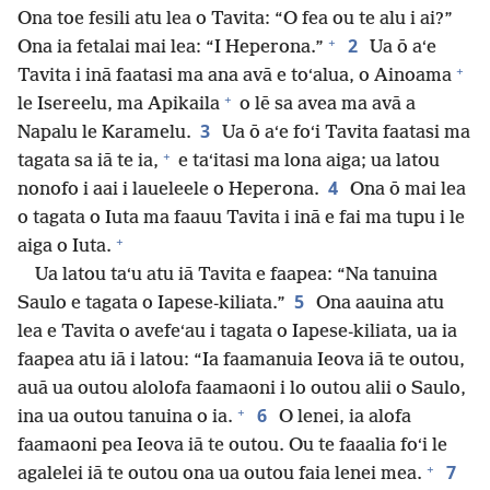
Ona toe fesili atu lea o Tavita: “O fea ou te alu i ai?”
+
2
Ona ia fetalai mai lea: “I Heperona.”
Ua ō aʻe
+
Tavita i inā faatasi ma ana avā e toʻalua, o Ainoama
+
le Isereelu, ma Apikaila
o lē sa avea ma avā a
3
Napalu le Karamelu.
Ua ō aʻe foʻi Tavita faatasi ma
+
tagata sa iā te ia,
e taʻitasi ma lona aiga; ua latou
4
nonofo i aai i laueleele o Heperona.
Ona ō mai lea
o tagata o Iuta ma faauu Tavita i inā e fai ma tupu i le
+
aiga o Iuta.
Ua latou taʻu atu iā Tavita e faapea: “Na tanuina
5
Saulo e tagata o Iapese-kiliata.”
Ona aauina atu
lea e Tavita o avefeʻau i tagata o Iapese-kiliata, ua ia
faapea atu iā i latou: “Ia faamanuia Ieova iā te outou,
auā ua outou alolofa faamaoni i lo outou alii o Saulo,
+
6
ina ua outou tanuina o ia.
O lenei, ia alofa
faamaoni pea Ieova iā te outou. Ou te faaalia foʻi le
+
7
agalelei iā te outou ona ua outou faia lenei mea.