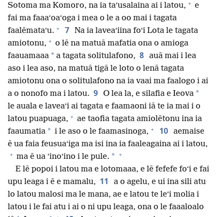
+
Sotoma ma Komoro, na ia taʻusalaina ai i latou,
e
fai ma faaaʻoaʻoga i mea o le a oo mai i tagata
+
7
faalēmataʻu.
Na ia laveaʻiina foʻi Lota le tagata
+
amiotonu,
o lē na matuā mafatia ona o amioga
8
*
faauamaaa
a tagata solitulafono,
auā mai i lea
aso i lea aso, na matuā tigā le loto o lenā tagata
amiotonu ona o solitulafono na ia vaai ma faalogo i ai
9
*
a o nonofo ma i latou.
O lea la, e silafia e Ieova
le auala e laveaʻi ai tagata e faamaoni iā te ia mai i o
+
latou puapuaga,
ae taofia tagata amiolētonu ina ia
+
10
*
faaumatia
i le aso o le faamasinoga,
aemaise
ē ua faia feusuaʻiga ma isi ina ia faaleagaina ai i latou,
+
+
*
ma ē ua ʻinoʻino i le pule.
E lē popoi i latou ma e lotomaaa, e lē fefefe foʻi e fai
11
upu leaga i ē e mamalu,
a o agelu, e ui ina sili atu
lo latou malosi ma le mana, ae e latou te leʻi molia i
latou i le fai atu i ai o ni upu leaga, ona o le faaaloalo