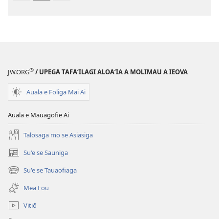
le
Faaliliuga
Faaliliuga
a
a
le
le
Lalolagi
Lalolagi
Fou
Fou
(Toe
®
JW.ORG
/ UPEGA TAFA‘ILAGI ALOA‘IA A MOLIMAU A IEOVA
(Toe
teuteuina
teuteuina
i
Auala e Foliga Mai Ai
i
le
le
2013)
Auala e Mauagofie Ai
2013)
Talosaga mo se Asiasiga
Suʻe se Sauniga
(tatala
se
Suʻe se Tauaofiaga
(tatala
isi
se
polokalame)
Mea Fou
isi
polokalame)
Vitiō