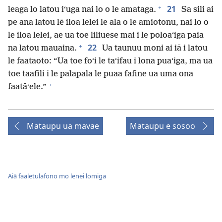
+
21
leaga lo latou iʻuga nai lo o le amataga.
Sa sili ai
pe ana latou lē iloa lelei le ala o le amiotonu, nai lo o
le iloa lelei, ae ua toe liliuese mai i le poloaʻiga paia
+
22
na latou mauaina.
Ua taunuu moni ai iā i latou
le faataoto: “Ua toe foʻi le taʻifau i lona puaʻiga, ma ua
toe taafili i le palapala le puaa fafine ua uma ona
+
faatāʻele.”
Mataupu ua mavae
Mataupu e sosoo
Aiā faaletulafono mo lenei lomiga