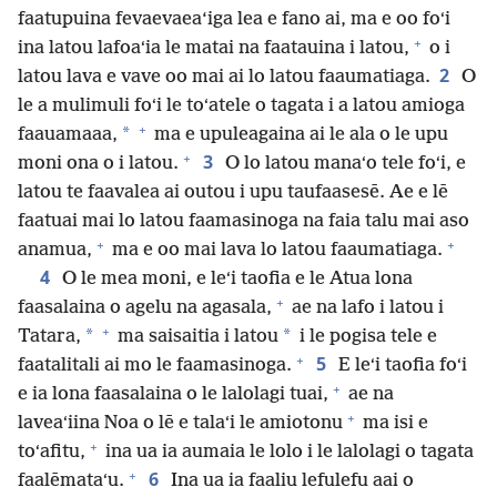
faatupuina fevaevaea‘iga lea e fano ai, ma e oo foʻi
+
ina latou lafoaʻia le matai na faatauina i latou,
o i
2
latou lava e vave oo mai ai lo latou faaumatiaga.
O
le a mulimuli foʻi le toʻatele o tagata i a latou amioga
+
*
faauamaaa,
ma e upuleagaina ai le ala o le upu
+
3
moni ona o i latou.
O lo latou manaʻo tele foʻi, e
latou te faavalea ai outou i upu taufaasesē. Ae e lē
faatuai mai lo latou faamasinoga na faia talu mai aso
+
+
anamua,
ma e oo mai lava lo latou faaumatiaga.
4
O le mea moni, e leʻi taofia e le Atua lona
+
faasalaina o agelu na agasala,
ae na lafo i latou i
+
*
*
Tatara,
ma saisaitia i latou
i le pogisa tele e
+
5
faatalitali ai mo le faamasinoga.
E leʻi taofia foʻi
+
e ia lona faasalaina o le lalolagi tuai,
ae na
+
laveaʻiina Noa o lē e talaʻi le amiotonu
ma isi e
+
toʻafitu,
ina ua ia aumaia le lolo i le lalolagi o tagata
+
6
faalēmataʻu.
Ina ua ia faaliu lefulefu aai o