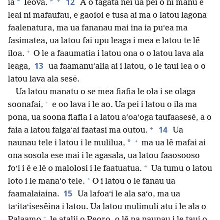
+
12
*
*
iā
Ieova.
A o tagata nei ua pei o ni manu e
leai ni mafaufau, e gaoioi e tusa ai ma o latou lagona
faalenatura, ma ua fananau mai ina ia puʻea ma
fasimatea, ua latou fai upu leaga i mea e latou te lē
+
iloa.
O le a faaumatia i latou ona o o latou lava ala
13
leaga,
ua faamanuʻalia ai i latou, o le taui lea o o
latou lava ala sesē.
Ua latou manatu o se mea fiafia le ola i se olaga
+
soonafai,
e oo lava i le ao. Ua pei i latou o ila ma
pona, ua soona fiafia i a latou aʻoaʻoga taufaasesē, a o
+
14
faia a latou faigaʻai faatasi ma outou.
Ua
+
*
naunau tele i latou i le mulilua,
ma ua lē mafai ai
ona sosola ese mai i le agasala, ua latou faaosooso
*
foʻi i ē e lē o malolosi i le faatuatua.
Ua tumu o latou
*
loto i le manaʻo tele.
O i latou o le fanau ua
15
faamalaiaina.
Ua lafoaʻi le ala saʻo, ma ua
taʻitaʻisesēina i latou. Ua latou mulimuli atu i le ala o
+
Palaamo
le atalii o Peoro, o lē na naunau i le taui o