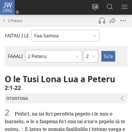
JW.ORG
Log
In
Sui
Suʻe
SH
(tatala
le
i
ME
2 Peteru
se
gagana
le
isi
o
JW.ORG
FAITAU I LE
polokalame)
le
upega
tafaʻilagi
Mataupu
FAAALI
Tusi
o
le
O le Tusi Lona Lua a Peteru
Tusi
2:1-22
Paia
OTOOTOGA
2
Peitaʻi, na iai foʻi perofeta pepelo i le nuu o
Isaraelu, o le a faapena foʻi ona iai aʻoaʻo pepelo iā te
+
outou.
E latou te aumaia faalilolilo i totonu vaega e