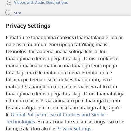
Videos with Audio Descriptions
Suʻe
Faamatalaga mo Ofisa o le Malo
Privacy Settings
Fesoasoani
E matou te faaaogāina cookies (faamatalaga e iloa ai
na e asia muamua lenei upega tafaʻilagi) ma isi
Foa'i Tauofo
tekinolosi tai faapena, ina ia sologa lelei ai lou
(tatala
se
faaaogāina o lenei upega tafa’ilagi. O nisi cookies e
isi
Lomiga Faale-Tusi Paia I LE INITANETI™
manaomia ina ia mafai ai ona faaaogā lenei upega
(tatala
polokalame)
tafaʻilagi, ma e lē mafai ona teena. E mafai ona e
se
®
JW Hub
isi
taliaina pe teena nisi o cookies faaopoopo, lea e
(tatala
polokalame)
matou te faaaogāina mo na o le faaleleia atili o lou
se
App o le
JW Library
isi
faaaogāina o lenei upega tafaʻilagi. O nei faamatalaga
polokalame)
e tuuina mai, e lē faatauina atu pe e faaaogā foʻi mo
fefaatauaʻiga. Ina ia iloa nisi faamatalaga atili, tagaʻi i
le
Global Policy on Use of Cookies and Similar
Technologies
. E mafai ona toe sui au settings i so o se
Copyright
© 2026 Watch Tower Bible and Tract Society of Pennsylvania.
AIĀIGA MO LE FAAAOGĀINA
|
MALIEGA FAALETULAFONO
|
PRIVACY
taimi, e ala i lou alu i le
Privacy Settings
.