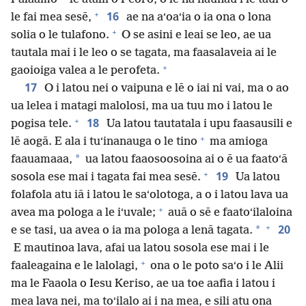
+
16
le fai mea sesē,
ae na aʻoaʻia o ia ona o lona
+
solia o le tulafono.
O se asini e leai se leo, ae ua
tautala mai i le leo o se tagata, ma faasalaveia ai le
+
gaoioiga valea a le perofeta.
17
O i latou nei o vaipuna e lē o iai ni vai, ma o ao
ua lelea i matagi malolosi, ma ua tuu mo i latou le
+
18
pogisa tele.
Ua latou tautatala i upu faasausili e
+
lē aogā. E ala i tuʻinanauga o le tino
ma amioga
*
faauamaaa,
ua latou faaosoosoina ai o ē ua faatoʻā
+
19
sosola ese mai i tagata fai mea sesē.
Ua latou
folafola atu iā i latou le saʻolotoga, a o i latou lava ua
+
avea ma pologa a le iʻuvale;
auā o sē e faatoʻilaloina
+
20
*
e se tasi, ua avea o ia ma pologa a lenā tagata.
E mautinoa lava, afai ua latou sosola ese mai i le
+
faaleagaina e le lalolagi,
ona o le poto saʻo i le Alii
ma le Faaola o Iesu Keriso, ae ua toe aafia i latou i
mea lava nei, ma toʻilalo ai i na mea, e sili atu ona