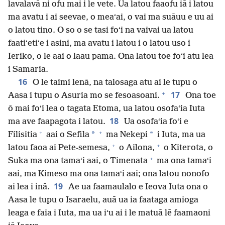
lavalavā ni ofu mai i le vete. Ua latou faaofu iā i latou
ma avatu i ai seevae, o meaʻai, o vai ma suāuu e uu ai
o latou tino. O so o se tasi foʻi na vaivai ua latou
faatiʻetiʻe i asini, ma avatu i latou i o latou uso i
Ieriko, o le aai o laau pama. Ona latou toe foʻi atu lea
i Samaria.
16
O le taimi lenā, na talosaga atu ai le tupu o
+
17
Aasa i tupu o Asuria mo se fesoasoani.
Ona toe
ō mai foʻi lea o tagata Etoma, ua latou osofaʻia Iuta
18
ma ave faapagota i latou.
Ua osofaʻia foʻi e
+
+
*
*
Filisitia
aai o Sefila
ma Nekepi
i Iuta, ma ua
+
+
latou faoa ai Pete-semesa,
o Ailona,
o Kiterota, o
+
Suka ma ona tamaʻi aai, o Timenata
ma ona tamaʻi
aai, ma Kimeso ma ona tamaʻi aai; ona latou nonofo
19
ai lea i inā.
Ae ua faamaulalo e Ieova Iuta ona o
Aasa le tupu o Isaraelu, auā ua ia faataga amioga
leaga e faia i Iuta, ma ua iʻu ai i le matuā lē faamaoni