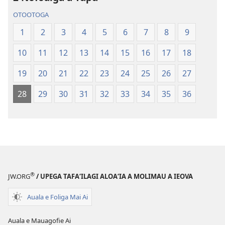
Paia
—
OTOOTOGA
—
O
O
le
1
2
3
4
5
6
7
8
9
le
Faaliliuga
10
11
12
13
14
15
16
17
18
Faaliliuga
a
a
le
19
20
21
22
23
24
25
26
27
le
Lalolagi
Lalolagi
Fou
28
29
30
31
32
33
34
35
36
Fou
(Toe
(Toe
teuteuina
teuteuina
i
i
le
le
2013)
2013)
®
JW.ORG
/ UPEGA TAFA‘ILAGI ALOA‘IA A MOLIMAU A IEOVA
Auala e Foliga Mai Ai
Auala e Mauagofie Ai