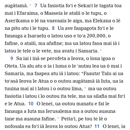
+
7
augātamā.
Ua fasiotia foʻi e Sekari le tagata toa
mai i Efaraima, o Maaseia le atalii o le tupu, o
Aserikama o lē na vaavaaia le aiga, ma Elekana o lē
8
na pito atu i le tupu.
Ua ave faapagota foʻi e le
fanauga a Isaraelu o latou uso e toʻa 200,000, o
fafine, o atalii, ma afafine; ma ua latou faoa mai iā i
+
latou le tele o le vete, ma avatu i Samaria.
9
Sa iai i inā se perofeta a Ieova, o lona igoa o
Oteta. Ua alu atu o ia i luma o le ʻautau lea ua ō mai i
Samaria, ma faapea atu iā i latou: “Faauta! Talu ai ua
toʻasā Ieova le Atua o o outou augātamā iā Iuta, ua ia
+
tuuina mai ai i latou i o outou lima,
ma ua outou
fasiotia i latou i lo outou ita tele, ma ua silafia mai fo‘i
10
e le Atua.
O lenei, ua outou manatu e fai le
fanauga a Iuta ma Ierusalema ma a outou auauna
+
tane ma auauna fafine.
Peitaʻi, pe tou te lē o
11
nofosala ea foʻi iā Ieova lo outou Atua?
O lenei, ia