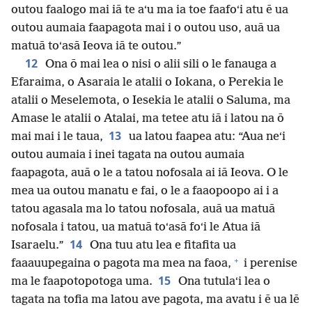
outou faalogo mai iā te aʻu ma ia toe faafoʻi atu ē ua
outou aumaia faapagota mai i o outou uso, auā ua
matuā toʻasā Ieova iā te outou.”
12
Ona ō mai lea o nisi o alii sili o le fanauga a
Efaraima, o Asaraia le atalii o Iokana, o Perekia le
atalii o Meselemota, o Iesekia le atalii o Saluma, ma
Amase le atalii o Atalai, ma tetee atu iā i latou na ō
13
mai mai i le taua,
ua latou faapea atu: “Aua neʻi
outou aumaia i inei tagata na outou aumaia
faapagota, auā o le a tatou nofosala ai iā Ieova. O le
mea ua outou manatu e fai, o le a faaopoopo ai i a
tatou agasala ma lo tatou nofosala, auā ua matuā
nofosala i tatou, ua matuā toʻasā foʻi le Atua iā
14
Isaraelu.”
Ona tuu atu lea e fitafita ua
+
faaauupegaina o pagota ma mea na faoa,
i perenise
15
ma le faapotopotoga uma.
Ona tutulaʻi lea o
tagata na tofia ma latou ave pagota, ma avatu i ē ua lē