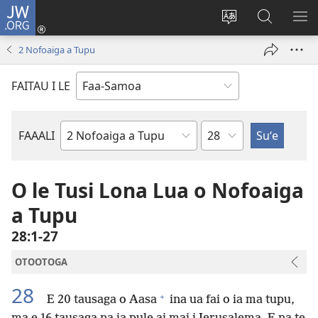
JW.ORG
Log
In
Sui
Suʻe
SH
(tatala
le
i
ME
2 Nofoaiga a Tupu
se
gagana
le
isi
o
JW.ORG
FAITAU I LE
polokalame)
le
upega
tafaʻilagi
Mataupu
FAAALI
Tusi
o
le
O le Tusi Lona Lua o Nofoaiga
Tusi
a Tupu
Paia
28:1-27
OTOOTOGA
28
+
E 20 tausaga o Aasa
ina ua fai o ia ma tupu,