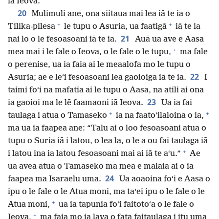
iā Ieova.
20
Mulimuli ane, ona siitaua mai lea iā te ia o
+
+
Tilika-pilesa
le tupu o Asuria, ua faatigā
iā te ia
21
nai lo o le fesoasoani iā te ia.
Auā ua ave e Aasa
+
mea mai i le fale o Ieova, o le fale o le tupu,
ma fale
o perenise, ua ia faia ai le meaalofa mo le tupu o
22
Asuria; ae e leʻi fesoasoani lea gaoioiga iā te ia.
I
taimi foʻi na mafatia ai le tupu o Aasa, na atili ai ona
23
ia gaoioi ma le lē faamaoni iā Ieova.
Ua ia fai
+
+
taulaga i atua o Tamaseko
ia na faatoʻilaloina o ia,
ma ua ia faapea ane: “Talu ai o loo fesoasoani atua o
tupu o Suria iā i latou, o lea la, o le a ou fai taulaga iā
+
i latou ina ia latou fesoasoani mai ai iā te aʻu.”
Ae
ua avea atua o Tamaseko ma mea e malaia ai o ia
24
faapea ma Isaraelu uma.
Ua aoaoina foʻi e Aasa o
ipu o le fale o le Atua moni, ma ta‘ei ipu o le fale o le
+
Atua moni,
ua ia tapunia foʻi faitotoʻa o le fale o
+
Ieova,
ma faia mo ia lava o fata faitaulaga i itu uma