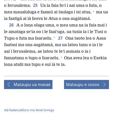
25
o Ierusalema.
Ua ia faia foʻi i aai uma o Iuta, o
+
mea maualuluga e faamū ai taulaga i isi atua,
ma ua
ia faatigā ai iā Ieova le Atua o ona augātamā.
26
A o lona olaga uma, o mea uma na ia faia mai i
le amataga seʻia oo i le faaiʻuga, ua tusia ia i le Tusi o
+
27
Tupu o Iuta ma Isaraelu.
Ona taoto lea o Aasa
faatasi ma ona augātamā, ma ua latou tanu o ia i le
aai i Ierusalema, ae latou te leʻi aumaia o ia i
+
fanuatanu o tupu o Isaraelu.
Ona avea lea o Esekia
lona atalii ma tupu e sui iā te ia.
Mataupu ua mavae
Mataupu e sosoo
Aiā faaletulafono mo lenei lomiga