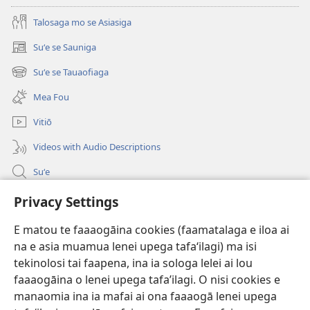
Talosaga mo se Asiasiga
Suʻe se Sauniga
(tatala
se
Suʻe se Tauaofiaga
(tatala
isi
se
polokalame)
Mea Fou
isi
polokalame)
Vitiō
Videos with Audio Descriptions
Suʻe
Faamatalaga mo Ofisa o le Malo
Privacy Settings
Fesoasoani
E matou te faaaogāina cookies (faamatalaga e iloa ai
na e asia muamua lenei upega tafaʻilagi) ma isi
Foa'i Tauofo
tekinolosi tai faapena, ina ia sologa lelei ai lou
(tatala
se
faaaogāina o lenei upega tafa’ilagi. O nisi cookies e
isi
Lomiga Faale-Tusi Paia I LE INITANETI™
manaomia ina ia mafai ai ona faaaogā lenei upega
(tatala
polokalame)