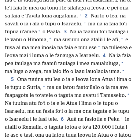
ma e 16 tausaga na ia pule ai mai i Ierusalema. E na te
leʻi faia le mea ua tonu i le silafaga a Ieova, e pei ona
+
2
sa faia e Tavita lona augātamā.
Nai lo o lea, na
+
savali o ia i ala o tupu o Isaraelu,
ma na ia faia foʻi
+
3
tupua uʻamea
o Paala.
Na ia faamū foʻi taulaga i
+
*
le vanu o Hinoma,
ma susunu ona atalii i le afi,
e
+
tusa ai ma mea inosia na faia e nuu ese
na tuliesea e
4
Ieova mai i luma o le fanauga a Isaraelu.
Na ia faia
+
pea taulaga ma faamū taulaga i mea maualuluga,
+
ma luga o aʻega, ma lalo ifo o laau lauolaola uma.
5
Ona tuuina atu lea o ia e Ieova lona Atua i lima o
+
le tupu o Suria,
ma ua latou faato‘ilalo o ia ma ave
+
faapagota le toʻatele o tagata ma avatu i Tamaseko.
Na tuuina atu fo‘i o ia e le Atua i lima o le tupu o
Isaraelu, ma ua fasia foʻi o ia ma ona tagata e le tupu
+
6
o Isaraelu i le fasi tele.
Auā na fasiotia e Peka
le
atalii o Remalia, o tagata totoa e toʻa 120,000 i Iuta i
le aso e tasi, ona ua latou tuua Ieova le Atua o o latou