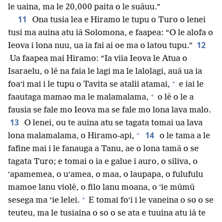
le uaina, ma le 20,000 paita o le suāuu.”
11
Ona tusia lea e Hiramo le tupu o Turo o lenei
tusi ma auina atu iā Solomona, e faapea: “O le alofa o
12
Ieova i lona nuu, ua ia fai ai oe ma o latou tupu.”
Ua faapea mai Hiramo: “Ia viia Ieova le Atua o
Isaraelu, o lē na faia le lagi ma le lalolagi, auā ua ia
+
foaʻi mai i le tupu o Tavita se atalii atamai,
e iai le
+
faautaga mamao ma le malamalama,
o lē o le a
fausia se fale mo Ieova ma se fale mo lona lava malo.
13
O lenei, ou te auina atu se tagata tomai ua lava
+
14
lona malamalama, o Hiramo-api,
o le tama a le
fafine mai i le fanauga a Tanu, ae o lona tamā o se
tagata Turo; e tomai o ia e galue i auro, o siliva, o
ʻapamemea, o uʻamea, o maa, o laupapa, o fulufulu
mamoe lanu violē, o filo lanu moana, o ʻie mūmū
+
sesega ma ‘ie lelei.
E tomai foʻi i le vaneina o so o se
teuteu, ma le tusiaina o so o se ata e tuuina atu iā te