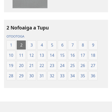
se
ai
lomiga
O
O
le
le
Tusi
Tusi
Paia
2 Nofoaiga a Tupu
Paia
—
OTOOTOGA
—
O
O
le
1
2
3
4
5
6
7
8
9
le
Faaliliuga
10
11
12
13
14
15
16
17
18
Faaliliuga
a
a
le
19
20
21
22
23
24
25
26
27
le
Lalolagi
Lalolagi
Fou
28
29
30
31
32
33
34
35
36
Fou
(Toe
(Toe
teuteuina
teuteuina
i
i
le
le
2013)
2013)