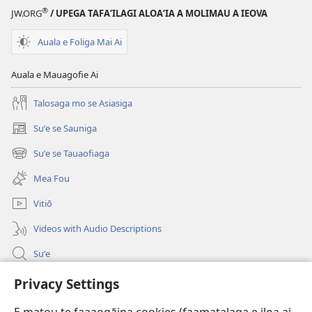
®
JW.ORG
/ UPEGA TAFA‘ILAGI ALOA‘IA A MOLIMAU A IEOVA
Auala e Foliga Mai Ai
Auala e Mauagofie Ai
Talosaga mo se Asiasiga
Suʻe se Sauniga
(tatala
se
Suʻe se Tauaofiaga
(tatala
isi
se
polokalame)
Mea Fou
isi
polokalame)
Vitiō
Videos with Audio Descriptions
Suʻe
Faamatalaga mo Ofisa o le Malo
Privacy Settings
Fesoasoani