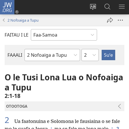
JW.ORG
Log
In
Sui
Suʻe
SH
(tatala
le
i
ME
2 Nofoaiga a Tupu
se
gagana
le
isi
o
JW.ORG
FAITAU I LE
polokalame)
le
upega
tafaʻilagi
Mataupu
FAAALI
Tusi
o
le
O le Tusi Lona Lua o Nofoaiga
Tusi
a Tupu
Paia
2:1-18
OTOOTOGA
2
Ua faatonuina e Solomona le fausiaina o se fale
+
+
2