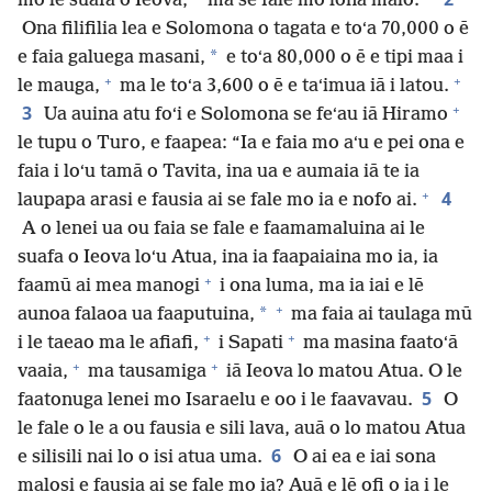
mo le suafa o Ieova,
ma se fale mo lona malo.
Ona filifilia lea e Solomona o tagata e toʻa 70,000 o ē
*
e faia galuega masani,
e toʻa 80,000 o ē e tipi maa i
+
+
le mauga,
ma le toʻa 3,600 o ē e taʻimua iā i latou.
+
3
Ua auina atu foʻi e Solomona se feʻau iā Hiramo
le tupu o Turo, e faapea: “Ia e faia mo aʻu e pei ona e
faia i loʻu tamā o Tavita, ina ua e aumaia iā te ia
+
4
laupapa arasi e fausia ai se fale mo ia e nofo ai.
A o lenei ua ou faia se fale e faamamaluina ai le
suafa o Ieova loʻu Atua, ina ia faapaiaina mo ia, ia
+
faamū ai mea manogi
i ona luma, ma ia iai e lē
+
*
aunoa falaoa ua faaputuina,
ma faia ai taulaga mū
+
+
i le taeao ma le afiafi,
i Sapati
ma masina faatoʻā
+
+
vaaia,
ma tausamiga
iā Ieova lo matou Atua. O le
5
faatonuga lenei mo Isaraelu e oo i le faavavau.
O
le fale o le a ou fausia e sili lava, auā o lo matou Atua
6
e silisili nai lo o isi atua uma.
O ai ea e iai sona
malosi e fausia ai se fale mo ia? Auā e lē ofi o ia i le