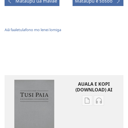
Mataupu ua mavae
Mataupu e sosoo
Aiā faaletulafono mo lenei lomiga
AUALA E KOPI
(DOWNLOAD) AI
Vaega
Filifili
e
auala
kopi
e
ai
kopi