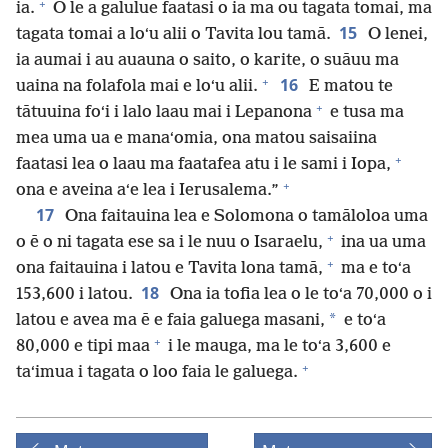
+
ia.
O le a galulue faatasi o ia ma ou tagata tomai, ma
15
tagata tomai a loʻu alii o Tavita lou tamā.
O lenei,
ia aumai i au auauna o saito, o karite, o suāuu ma
+
16
uaina na folafola mai e loʻu alii.
E matou te
+
tātuuina foʻi i lalo laau mai i Lepanona
e tusa ma
mea uma ua e manaʻomia, ona matou saisaiina
+
faatasi lea o laau ma faatafea atu i le sami i Iopa,
+
ona e aveina aʻe lea i Ierusalema.”
17
Ona faitauina lea e Solomona o tamāloloa uma
+
o ē o ni tagata ese sa i le nuu o Isaraelu,
ina ua uma
+
ona faitauina i latou e Tavita lona tamā,
ma e toʻa
18
153,600 i latou.
Ona ia tofia lea o le toʻa 70,000 o i
*
latou e avea ma ē e faia galuega masani,
e toʻa
+
80,000 e tipi maa
i le mauga, ma le toʻa 3,600 e
+
taʻimua i tagata o loo faia le galuega.