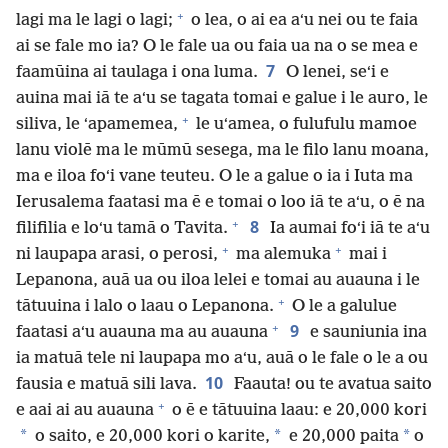
+
lagi ma le lagi o lagi;
o lea, o ai ea aʻu nei ou te faia
ai se fale mo ia? O le fale ua ou faia ua na o se mea e
7
faamūina ai taulaga i ona luma.
O lenei, seʻi e
auina mai iā te aʻu se tagata tomai e galue i le auro, le
+
siliva, le ʻapamemea,
le uʻamea, o fulufulu mamoe
lanu violē ma le mūmū sesega, ma le filo lanu moana,
ma e iloa foʻi vane teuteu. O le a galue o ia i Iuta ma
Ierusalema faatasi ma ē e tomai o loo iā te aʻu, o ē na
+
8
filifilia e loʻu tamā o Tavita.
Ia aumai foʻi iā te aʻu
+
+
ni laupapa arasi, o perosi,
ma alemuka
mai i
Lepanona, auā ua ou iloa lelei e tomai au auauna i le
+
tātuuina i lalo o laau o Lepanona.
O le a galulue
+
9
faatasi aʻu auauna ma au auauna
e sauniunia ina
ia matuā tele ni laupapa mo aʻu, auā o le fale o le a ou
10
fausia e matuā sili lava.
Faauta! ou te avatua saito
+
e aai ai au auauna
o ē e tātuuina laau: e 20,000 kori
*
*
*
o saito, e 20,000 kori o karite,
e 20,000 paita
o