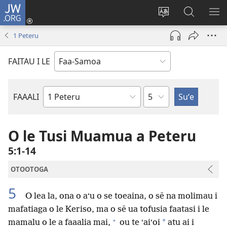
JW.ORG
Log
In
Sui
Suʻe
SH
(tatala
le
i
ME
1 Peteru
se
gagana
le
isi
o
JW.ORG
FAITAU I LE
polokalame)
le
upega
tafaʻilagi
Mataupu
FAAALI
Tusi
o
le
O le Tusi Muamua a Peteru
Tusi
5:1-14
Paia
OTOOTOGA
5
O lea la, ona o aʻu o se toeaina, o sē na molimau i
mafatiaga o le Keriso, ma o sē ua tofusia faatasi i le
+
*
mamalu o le a faaalia mai,
ou te ʻaiʻoi
atu ai i