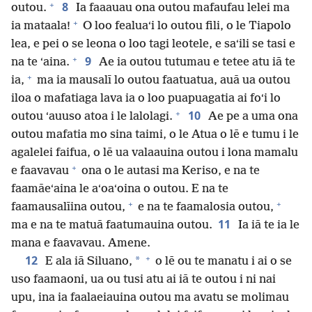
+
8
outou.
Ia faaauau ona outou mafaufau lelei ma
+
ia mataala!
O loo fealuaʻi lo outou fili, o le Tiapolo
lea, e pei o se leona o loo tagi leotele, e saʻili se tasi e
+
9
na te ʻaina.
Ae ia outou tutumau e tetee atu iā te
+
ia,
ma ia mausalī lo outou faatuatua, auā ua outou
iloa o mafatiaga lava ia o loo puapuagatia ai foʻi lo
+
10
outou ʻauuso atoa i le lalolagi.
Ae pe a uma ona
outou mafatia mo sina taimi, o le Atua o lē e tumu i le
agalelei faifua, o lē ua valaauina outou i lona mamalu
+
e faavavau
ona o le autasi ma Keriso, e na te
faamāeʻaina le aʻoaʻoina o outou. E na te
+
+
faamausalīina outou,
e na te faamalosia outou,
11
ma e na te matuā faatumauina outou.
Ia iā te ia le
mana e faavavau. Amene.
+
12
*
E ala iā Siluano,
o lē ou te manatu i ai o se
uso faamaoni, ua ou tusi atu ai iā te outou i ni nai
upu, ina ia faalaeiauina outou ma avatu se molimau