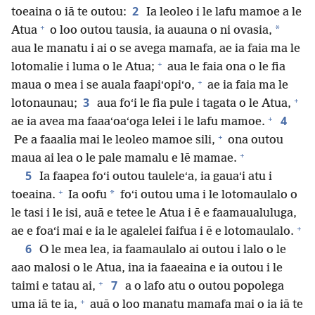
2
toeaina o iā te outou:
Ia leoleo i le lafu mamoe a le
+
*
Atua
o loo outou tausia, ia auauna o ni ovasia,
aua le manatu i ai o se avega mamafa, ae ia faia ma le
+
lotomalie i luma o le Atua;
aua le faia ona o le fia
+
maua o mea i se auala faapiʻopiʻo,
ae ia faia ma le
+
3
lotonaunau;
aua foʻi le fia pule i tagata o le Atua,
+
4
ae ia avea ma faaaʻoaʻoga lelei i le lafu mamoe.
+
Pe a faaalia mai le leoleo mamoe sili,
ona outou
+
maua ai lea o le pale mamalu e lē mamae.
5
Ia faapea foʻi outou tauleleʻa, ia gauaʻi atu i
+
*
toeaina.
Ia oofu
foʻi outou uma i le lotomaulalo o
le tasi i le isi, auā e tetee le Atua i ē e faamaualuluga,
+
ae e foaʻi mai e ia le agalelei faifua i ē e lotomaulalo.
6
O le mea lea, ia faamaulalo ai outou i lalo o le
aao malosi o le Atua, ina ia faaeaina e ia outou i le
+
7
taimi e tatau ai,
a o lafo atu o outou popolega
+
uma iā te ia,
auā o loo manatu mamafa mai o ia iā te