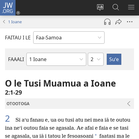
JW.ORG
Log
In
Sui
Suʻe
SH
(tatala
le
i
ME
1 Ioane
se
gagana
le
isi
o
JW.ORG
FAITAU I LE
polokalame)
le
upega
tafaʻilagi
Mataupu
FAAALI
Tusi
o
le
O le Tusi Muamua a Ioane
Tusi
2:1-29
Paia
OTOOTOGA
2
Si aʻu fanau e, ua ou tusi atu nei mea iā te outou
ina neʻi outou faia se agasala. Ae afai e faia e se tasi
*
se agasala, ua iā i tatou le fesoasoani
faatasi ma le