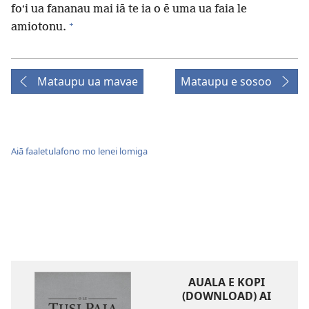
foʻi ua fananau mai iā te ia o ē uma ua faia le
+
amiotonu.
Mataupu ua mavae
Mataupu e sosoo
Aiā faaletulafono mo lenei lomiga
AUALA E KOPI
(DOWNLOAD) AI