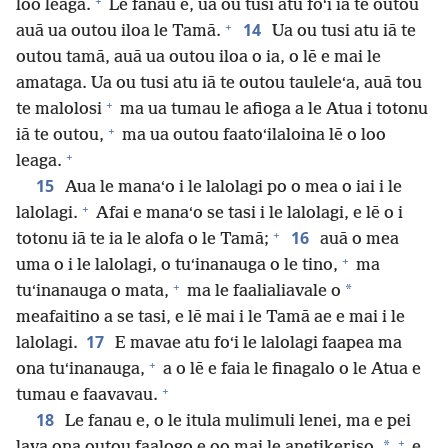
+
loo leaga.
Le fanau e, ua ou tusi atu foʻi iā te outou
+
14
auā ua outou iloa le Tamā.
Ua ou tusi atu iā te
outou tamā, auā ua outou iloa o ia, o lē e mai le
amataga. Ua ou tusi atu iā te outou tauleleʻa, auā tou
+
te malolosi
ma ua tumau le afioga a le Atua i totonu
+
iā te outou,
ma ua outou faatoʻilaloina lē o loo
+
leaga.
15
Aua le manaʻo i le lalolagi po o mea o iai i le
+
lalolagi.
Afai e manaʻo se tasi i le lalolagi, e lē o i
+
16
totonu iā te ia le alofa o le Tamā;
auā o mea
+
uma o i le lalolagi, o tuʻinanauga o le tino,
ma
+
*
tuʻinanauga o mata,
ma le faalialiavale o
meafaitino a se tasi, e lē mai i le Tamā ae e mai i le
17
lalolagi.
E mavae atu foʻi le lalolagi faapea ma
+
ona tuʻinanauga,
a o lē e faia le finagalo o le Atua e
+
tumau e faavavau.
18
Le fanau e, o le itula mulimuli lenei, ma e pei
+
*
lava ona outou faalogo e oo mai le anetikeriso,
e