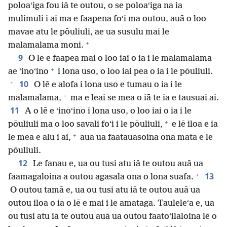
poloaʻiga fou iā te outou, o se poloaʻiga na ia
mulimuli i ai ma e faapena foʻi ma outou, auā o loo
mavae atu le pōuliuli, ae ua susulu mai le
+
malamalama moni.
9
O lē e faapea mai o loo iai o ia i le malamalama
+
ae ʻinoʻino
i lona uso, o loo iai pea o ia i le pōuliuli.
+
10
O lē e alofa i lona uso e tumau o ia i le
+
malamalama,
ma e leai se mea o iā te ia e tausuai ai.
11
A o lē e ʻinoʻino i lona uso, o loo iai o ia i le
+
pōuliuli ma o loo savali foʻi i le pōuliuli,
e lē iloa e ia
+
le mea e alu i ai,
auā ua faatauasoina ona mata e le
pōuliuli.
12
Le fanau e, ua ou tusi atu iā te outou auā ua
+
13
faamagaloina a outou agasala ona o lona suafa.
O outou tamā e, ua ou tusi atu iā te outou auā ua
outou iloa o ia o lē e mai i le amataga. Tauleleʻa e, ua
ou tusi atu iā te outou auā ua outou faatoʻilaloina lē o