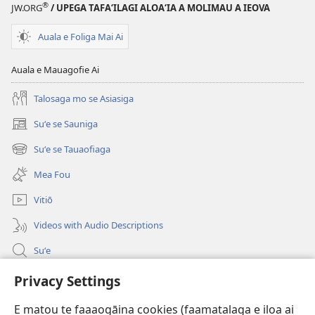
®
JW.ORG
/ UPEGA TAFA‘ILAGI ALOA‘IA A MOLIMAU A IEOVA
(Toe
teuteuina
teuteuina
i
Auala e Foliga Mai Ai
i
le
le
2013)
Auala e Mauagofie Ai
2013)
Talosaga mo se Asiasiga
Suʻe se Sauniga
(tatala
se
Suʻe se Tauaofiaga
(tatala
isi
se
polokalame)
Mea Fou
isi
polokalame)
Vitiō
Videos with Audio Descriptions
Suʻe
Faamatalaga mo Ofisa o le Malo
Privacy Settings
Fesoasoani
E matou te faaaogāina cookies (faamatalaga e iloa ai