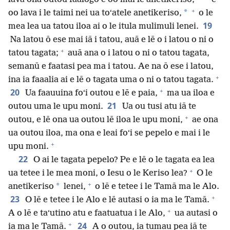
+
*
oo lava i le taimi nei ua toʻatele anetikeriso,
o le
19
mea lea ua tatou iloa ai o le itula mulimuli lenei.
Na latou ō ese mai iā i tatou, auā e lē o i latou o ni o
+
tatou tagata;
auā ana o i latou o ni o tatou tagata,
semanū e faatasi pea ma i tatou. Ae na ō ese i latou,
+
ina ia faaalia ai e lē o tagata uma o ni o tatou tagata.
+
20
Ua faauuina foʻi outou e lē e paia,
ma ua iloa e
21
outou uma le upu moni.
Ua ou tusi atu iā te
+
outou, e lē ona ua outou lē iloa le upu moni,
ae ona
ua outou iloa, ma ona e leai foʻi se pepelo e mai i le
+
upu moni.
22
O ai le tagata pepelo? Pe e lē o le tagata ea lea
+
ua tetee i le mea moni, o Iesu o le Keriso lea?
O le
+
*
anetikeriso
lenei,
o lē e tetee i le Tamā ma le Alo.
+
23
O lē e tetee i le Alo e lē autasi o ia ma le Tamā.
+
A o lē e taʻutino atu e faatuatua i le Alo,
ua autasi o
+
24
ia ma le Tamā.
A o outou, ia tumau pea iā te