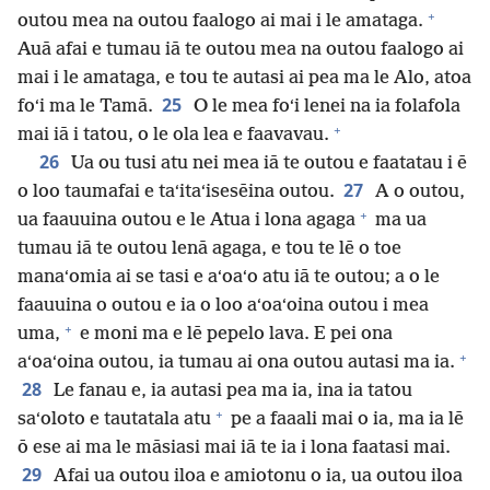
+
outou mea na outou faalogo ai mai i le amataga.
Auā afai e tumau iā te outou mea na outou faalogo ai
mai i le amataga, e tou te autasi ai pea ma le Alo, atoa
25
foʻi ma le Tamā.
O le mea foʻi lenei na ia folafola
+
mai iā i tatou, o le ola lea e faavavau.
26
Ua ou tusi atu nei mea iā te outou e faatatau i ē
27
o loo taumafai e taʻitaʻisesēina outou.
A o outou,
+
ua faauuina outou e le Atua i lona agaga
ma ua
tumau iā te outou lenā agaga, e tou te lē o toe
manaʻomia ai se tasi e aʻoaʻo atu iā te outou; a o le
faauuina o outou e ia o loo aʻoaʻoina outou i mea
+
uma,
e moni ma e lē pepelo lava. E pei ona
+
aʻoaʻoina outou, ia tumau ai ona outou autasi ma ia.
28
Le fanau e, ia autasi pea ma ia, ina ia tatou
+
saʻoloto e tautatala atu
pe a faaali mai o ia, ma ia lē
ō ese ai ma le māsiasi mai iā te ia i lona faatasi mai.
29
Afai ua outou iloa e amiotonu o ia, ua outou iloa