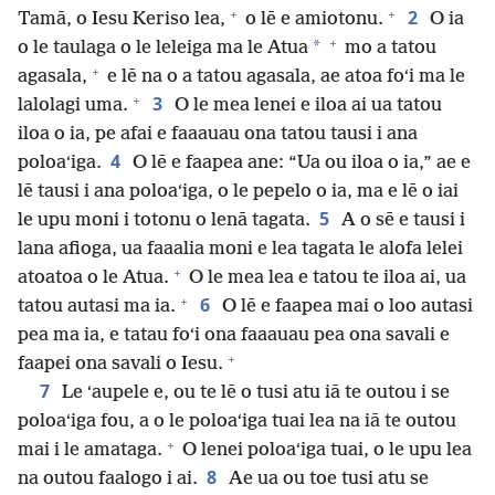
+
+
2
Tamā, o Iesu Keriso lea,
o lē e amiotonu.
O ia
+
*
o le taulaga o le leleiga ma le Atua
mo a tatou
+
agasala,
e lē na o a tatou agasala, ae atoa foʻi ma le
+
3
lalolagi uma.
O le mea lenei e iloa ai ua tatou
iloa o ia, pe afai e faaauau ona tatou tausi i ana
4
poloaʻiga.
O lē e faapea ane: “Ua ou iloa o ia,” ae e
lē tausi i ana poloaʻiga, o le pepelo o ia, ma e lē o iai
5
le upu moni i totonu o lenā tagata.
A o sē e tausi i
lana afioga, ua faaalia moni e lea tagata le alofa lelei
+
atoatoa o le Atua.
O le mea lea e tatou te iloa ai, ua
+
6
tatou autasi ma ia.
O lē e faapea mai o loo autasi
pea ma ia, e tatau foʻi ona faaauau pea ona savali e
+
faapei ona savali o Iesu.
7
Le ʻaupele e, ou te lē o tusi atu iā te outou i se
poloaʻiga fou, a o le poloaʻiga tuai lea na iā te outou
+
mai i le amataga.
O lenei poloaʻiga tuai, o le upu lea
8
na outou faalogo i ai.
Ae ua ou toe tusi atu se