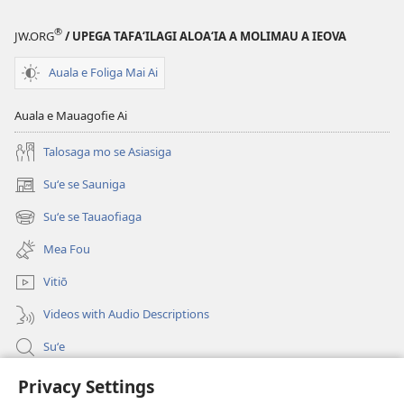
e
Iesu
®
JW.ORG
/ UPEGA TAFA‘ILAGI ALOA‘IA A MOLIMAU A IEOVA
i
Tatou
Auala e Foliga Mai Ai
Auala e Mauagofie Ai
Talosaga mo se Asiasiga
Suʻe se Sauniga
(tatala
se
Suʻe se Tauaofiaga
(tatala
isi
se
polokalame)
Mea Fou
isi
polokalame)
Vitiō
Videos with Audio Descriptions
Suʻe
Faamatalaga mo Ofisa o le Malo
Privacy Settings