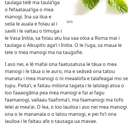
taulaga telē ma taulaʻiga
o fefaatauaʻiga o mea
manogi. Ina ua iloa e
Mili
seila le auala e folau ai i
savili i le vaitau o timuga i
le Vasa Initia, sa folau atu loa vaa oloa a Roma mai i
taulaga o Aikupito agaʻi i Initia. O le iʻuga, sa maua le
tele o mea manogi ma na taugofie.
I aso nei, e lē mafai ona faatusatusa le tāua o mea
manogi i le tāua o le auro, ma e seāseā ona tatou
manatu i mea manogi o ni meaalofa e talafeagai mo se
tupu. Peitaʻi, e faitau miliona tagata i le lalolagi atoa o
loo faaaogāina pea mea manogi e fai ai fagu
faamanogi, vailaau faafomaʻi, ma faamanogi ma tofo
lelei ai meaʻai. O lea, o loo lauiloa i aso nei mea manogi
ona o le mananaia o o latou manogi, e pei foʻi ona
lauiloa i le faitau afe o tausaga ua mavae.