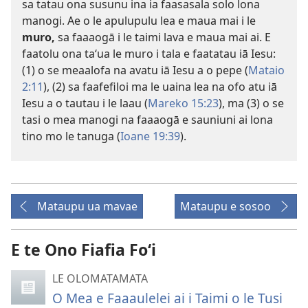
sa tatau ona susunu ina ia faasasala solo lona
manogi. Ae o le apulupulu lea e maua mai i le
muro,
sa faaaogā i le taimi lava e maua mai ai. E
faatolu ona taʻua le muro i tala e faatatau iā Iesu:
(1) o se meaalofa na avatu iā Iesu a o pepe (
Mataio
2:11
), (2) sa faafefiloi ma le uaina lea na ofo atu iā
Iesu a o tautau i le laau (
Mareko 15:23
), ma (3) o se
tasi o mea manogi na faaaogā e sauniuni ai lona
tino mo le tanuga (
Ioane 19:39
).
Mataupu ua mavae
Mataupu e sosoo
E te Ono Fiafia Foʻi
LE OLOMATAMATA
O Mea e Faaaulelei ai i Taimi o le Tusi