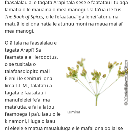
faasalalau ai e tagata Arapi tala sesē e faatatau i tulaga
lamatia o le mauaina o mea manogi. Ua taʻua i le tusi
The Book of Spices,
o le fefaatauaʻiga lenei ʻatonu na
matuā lelei ona natia le atunuu moni na maua mai ai’
mea manogi.
O ā tala na faasalalau e
tagata Arapi? Sa
faamatala e Herodotus,
o se tusitala o
talafaasolopito mai i
Eleni i le senituri lona
lima T.L.M., talafatu a
tagata e faatatau i
manufelelei feʻai ma
mataʻutia, e fai a latou
Kumina
faamoega i paʻu laau o le
kinamoni, i luga o laau i
ni eleele e matuā maualuluga e lē mafai ona oo iai se