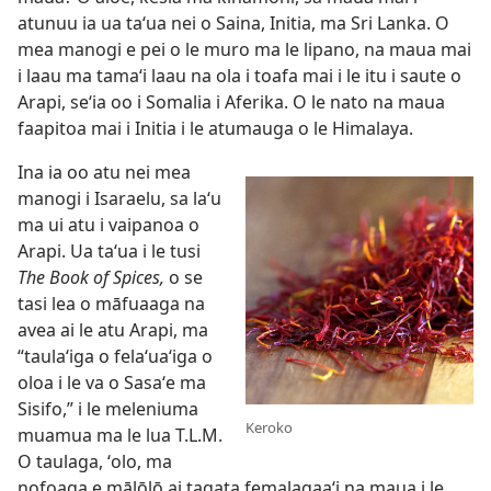
atunuu ia ua taʻua nei o Saina, Initia, ma Sri Lanka. O
mea manogi e pei o le muro ma le lipano, na maua mai
i laau ma tamaʻi laau na ola i toafa mai i le itu i saute o
Arapi, seʻia oo i Somalia i Aferika. O le nato na maua
faapitoa mai i Initia i le atumauga o le Himalaya.
Ina ia oo atu nei mea
manogi i Isaraelu, sa laʻu
ma ui atu i vaipanoa o
Arapi. Ua taʻua i le tusi
The Book of Spices,
o se
tasi lea o māfuaaga na
avea ai le atu Arapi, ma
“taulaʻiga o felaʻuaʻiga o
oloa i le va o Sasaʻe ma
Sisifo,” i le meleniuma
Keroko
muamua ma le lua T.L.M.
O taulaga, ʻolo, ma
nofoaga e mālōlō ai tagata femalagaaʻi na maua i le