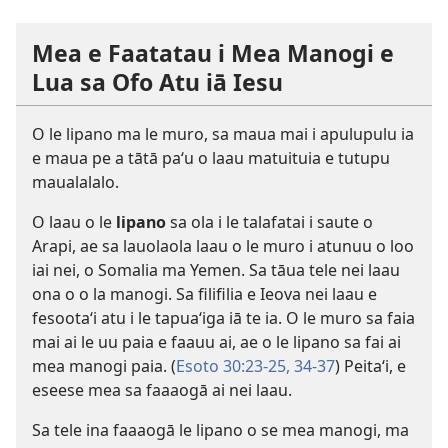
Mea e Faatatau i Mea Manogi e
Lua sa Ofo Atu iā Iesu
O le lipano ma le muro, sa maua mai i apulupulu ia
e maua pe a tātā paʻu o laau matuituia e tutupu
maualalalo.
O laau o le
lipano
sa ola i le talafatai i saute o
Arapi, ae sa lauolaola laau o le muro i atunuu o loo
iai nei, o Somalia ma Yemen. Sa tāua tele nei laau
ona o o la manogi. Sa filifilia e Ieova nei laau e
fesootaʻi atu i le tapuaʻiga iā te ia. O le muro sa faia
mai ai le uu paia e faauu ai, ae o le lipano sa fai ai
mea manogi paia. (
Esoto 30:23-25,
34-37
) Peitaʻi, e
eseese mea sa faaaogā ai nei laau.
Sa tele ina faaaogā le lipano o se mea manogi, ma