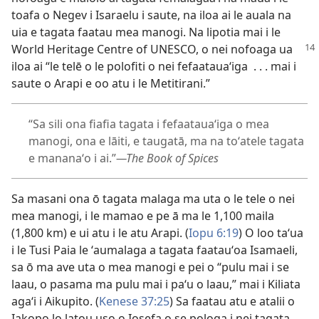
toafa o Negev i Isaraelu i saute, na iloa ai le auala na
uia e tagata faatau mea manogi. Na lipotia mai i le
World Heritage
Centre of UNESCO, o nei nofoaga ua
iloa ai “le telē o le polofiti o nei fefaatauaʻiga . . . mai i
saute o Arapi e oo atu i le Metitirani.”
“Sa sili ona fiafia tagata i fefaatauaʻiga o mea
manogi, ona e lāiti, e taugatā, ma na toʻatele tagata
e mananaʻo i ai.”​
—The Book of Spices
Sa masani ona ō tagata malaga ma uta o le tele o nei
mea manogi, i le mamao e pe ā ma le 1,100 maila
(1,800 km) e ui atu i le atu Arapi. (
Iopu 6:19
) O loo taʻua
i le Tusi Paia le ʻaumalaga a tagata faatauʻoa Isamaeli,
sa ō ma ave uta o mea manogi e pei o “pulu mai i se
laau, o pasama ma pulu mai i paʻu o laau,” mai i Kiliata
agaʻi i Aikupito. (
Kenese 37:25
) Sa faatau atu e atalii o
Iakopo lo latou uso o Iosefa o se pologa i nei tagata