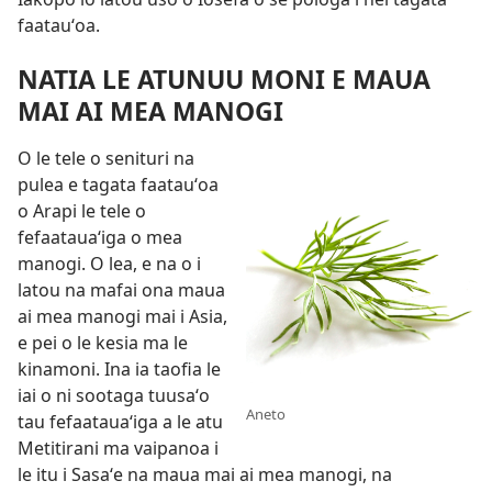
faatauʻoa.
NATIA LE ATUNUU MONI E MAUA
MAI AI MEA MANOGI
O le tele o senituri na
pulea e tagata faatauʻoa
o Arapi le tele o
fefaatauaʻiga o mea
manogi. O lea, e na o i
latou na mafai ona maua
ai mea manogi mai i Asia,
e pei o le kesia ma le
kinamoni. Ina ia taofia le
iai o ni sootaga tuusaʻo
Aneto
tau fefaatauaʻiga a le atu
Metitirani ma vaipanoa i
le itu i Sasaʻe na maua mai ai mea manogi, na