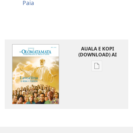
Paia
AUALA E KOPI
(DOWNLOAD) AI
Vaega
e
kopi
ai
se
lomiga
LE
OLOMATAMATA
Laveaʻiina