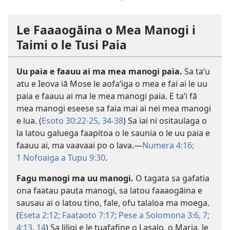
Le Faaaogāina o Mea Manogi i
Taimi o le Tusi Paia
Uu paia e faauu ai ma mea manogi paia.
Sa taʻu
atu e Ieova iā Mose le aofaʻiga o mea e fai ai le uu
paia e faauu ai ma le mea manogi paia. E taʻi fā
mea manogi eseese sa faia mai ai nei mea manogi
e lua. (
Esoto 30:22-25,
34-38
) Sa iai ni ositaulaga o
la latou galuega faapitoa o le saunia o le uu paia e
faauu ai, ma vaavaai po o lava.​—
Numera 4:16;
1 Nofoaiga a Tupu 9:30
.
Fagu manogi ma uu manogi.
O tagata sa gafatia
ona faatau pauta manogi, sa latou faaaogāina e
sausau ai o latou tino, fale, ofu talaloa ma moega.
(
Eseta 2:12;
Faataoto 7:17;
Pese a Solomona 3:6, 7;
4:13, 14
) Sa liligi e le tuafafine o Lasalo, o Maria, le