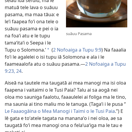
selau lua sefulu, ma le
matuā tele lava o suāuu
pasama, ma maa tāua: e
leʻi faapea foʻi ona tele o
suāuu pasama e pei o ia
suāuu Pasama
na foaʻi atu e le tupu
tamaʻitaʻi o Seepa i le
Tupu o Solomona.’
(
2 Nofoaiga a Tupu 9:9
) Na faaalia
*
foʻi le agalelei o isi tupu iā Solomona e ala i le
faameaalofa atu o suāuu pasama.​—
2 Nofoaiga a Tupu
9:23, 24
.
Aiseā na tautele ma taugatā ai mea manogi ma isi oloa
faapena i vaitaimi o le Tusi Paia? Talu ai sa aogā nei
oloa mo sauniga faalotu, faaaulelei ai foliga ma le tino,
ma saunia ai tino maliu mo le tanuga. (Tagaʻi i le pusa “
Le Faaaogāina o Mea Manogi i Taimi o le Tusi Paia
.”) E
lē gata e toʻatele tagata na mananaʻo i nei oloa, ae sa
taugatā foʻi mea manogi ona o felaʻuaʻiga ma le tau e