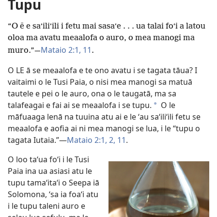
Tupu
“O ē e saʻiliʻili i fetu mai sasaʻe . . . ua talai foʻi a latou
oloa ma avatu meaalofa o auro, o mea manogi ma
Mataio 2:1,
11
muro.”​—
.
O LE ā se meaalofa e te ono avatu i se tagata tāua? I
vaitaimi o le Tusi Paia, o nisi mea manogi sa matuā
tautele e pei o le auro, ona o le taugatā, ma sa
talafeagai e fai ai se meaalofa i se tupu.
O le
*
māfuaaga lenā na tuuina atu ai e le ʻau saʻiliʻili fetu se
meaalofa e aofia ai ni mea manogi se lua, i le “tupu o
tagata Iutaia.”​—
Mataio 2:1, 2,
11
.
O loo taʻua foʻi i le Tusi
Paia ina ua asiasi atu le
tupu tamaʻitaʻi o Seepa iā
Solomona
, ʻsa ia foaʻi atu
i le tupu taleni auro e