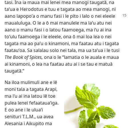
tasi. Ina ia maua mai lenei mea manogi taugatā, na
taʻua e Herodotus e tuu e tagata ao mea manogi, ni
aano lapopoʻa o manu fasi i le pito i lalo o nei eleele
maualuluga. O le a ō mai manulele ma laʻu atu nei
aano o manu fasi i o latou faamoega, ma iʻu ai ina
toʻulu faamoega i le eleele, ona ō mai loa lea o nei
tagata ma ao paʻu o kinamoni, ma faatau atu i tagata
faatauʻoa. Sa salalau solo nei tala, ma ua taʻua i le tusi
The Book of Spices,
ona o le “lamatia o le auala e maua
ai kinamoni, o lea na faatau atu ai i se tau e matuā
taugatā.”
Na iloa mulimuli ane e lē
moni tala a tagata Arapi,
ma iʻu ai ina latou lē toe
pulea lenei fefaatauaʻiga.
E oo ane i le uluaʻi
senituri T.L.M., ua avea
Alesania i Aikupito ma