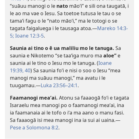
“suāuu manogi o le
nato
māoʻi” e sili ona taugatā, i
le ao ma vae o Iesu. Sa toetoe tutusa le tau o se
tamaʻi fagu o le “nato māoʻi,” ma le totogi o se
tagata faigaluega i le tausaga atoa.​—
Mareko 14:3-
5;
Ioane 12:3-5
.
Saunia ai tino o ē ua maliliu mo le tanuga.
Sa
saunia e Nikotemo “se taaʻiga muro ma
aloe”
e
saunia ai le tino o Iesu mo le tanuga. (
Ioane
19:39, 40
) Sa saunia foʻi e nisi o soo o Iesu “mea
manogi ma suāuu manogi,” ma avatu i le
tuugamau.—
Luka 23:56–24:1
.
Faamanogi meaʻai.
Atonu sa faaaogā foʻi e tagata
Isaraelu mea manogi po o faamanogi meaʻai, ina
ia faamanaia ai le tofo o iʻa ma aano o manu fasi.
Sa faaaogā isi mea manogi ina ia sui ai uaina.​—
Pese a Solomona 8:2
.