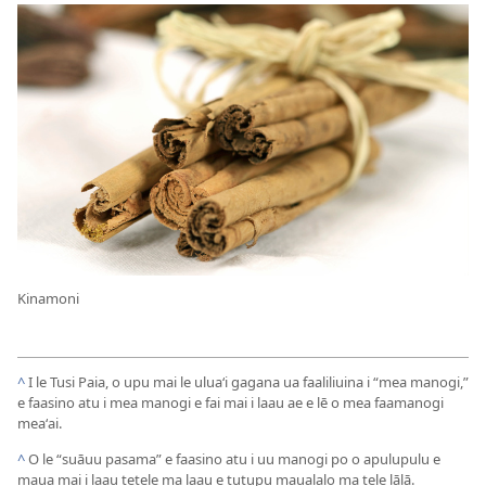
Kinamoni
^
I le Tusi Paia, o upu mai le uluaʻi gagana ua faaliliuina i “mea manogi,”
e faasino atu i mea manogi e fai mai i laau ae e lē o mea faamanogi
meaʻai.
^
O le “suāuu pasama” e faasino atu i uu manogi po o apulupulu e
maua mai i laau tetele ma laau e tutupu maualalo ma tele lālā.