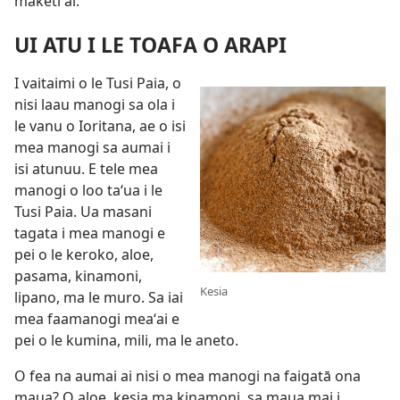
maketi ai.
UI ATU I LE TOAFA O ARAPI
I vaitaimi o le Tusi Paia, o
nisi laau manogi sa ola i
le vanu o Ioritana, ae o isi
mea manogi sa aumai i
isi atunuu. E tele mea
manogi o loo taʻua i le
Tusi Paia. Ua masani
tagata i mea manogi e
pei o le keroko, aloe,
pasama, kinamoni,
Kesia
lipano, ma le muro. Sa iai
mea faamanogi meaʻai e
pei o le kumina, mili, ma le aneto.
O fea na aumai ai nisi o mea manogi na faigatā ona
maua? O aloe, kesia ma kinamoni, sa maua mai i