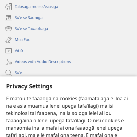
Lelei?
Talosaga mo se Asiasiga
Suʻe se Sauniga
(tatala
se
Suʻe se Tauaofiaga
(tatala
isi
se
polokalame)
Mea Fou
isi
polokalame)
Vitiō
Videos with Audio Descriptions
Suʻe
Faamatalaga mo Ofisa o le Malo
Privacy Settings
Fesoasoani
E matou te faaaogāina cookies (faamatalaga e iloa ai
na e asia muamua lenei upega tafaʻilagi) ma isi
Foa'i Tauofo
tekinolosi tai faapena, ina ia sologa lelei ai lou
(tatala
se
faaaogāina o lenei upega tafa’ilagi. O nisi cookies e
isi
Lomiga Faale-Tusi Paia I LE INITANETI™
manaomia ina ia mafai ai ona faaaogā lenei upega
(tatala
polokalame)
tafaʻilagi, ma e lē mafai ona teena. E mafai ona e
se