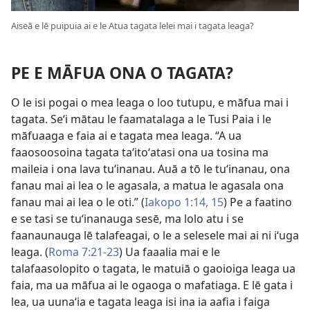
Aiseā e lē puipuia ai e le Atua tagata lelei mai i tagata leaga?
PE E MĀFUA ONA O TAGATA?
O le isi pogai o mea leaga o loo tutupu, e māfua mai i
tagata. Seʻi mātau le faamatalaga a le Tusi Paia i le
māfuaaga e faia ai e tagata mea leaga. “A ua
faaosoosoina tagata taʻitoʻatasi ona ua tosina ma
maileia i ona lava tuʻinanau. Auā a tō le tuʻinanau, ona
fanau mai ai lea o le agasala, a matua le agasala ona
fanau mai ai lea o le oti.” (
Iakopo 1:14, 15
) Pe a faatino
e se tasi se tuʻinanauga sesē, ma lolo atu i se
faanaunauga lē talafeagai, o le a selesele mai ai ni iʻuga
leaga. (
Roma 7:21-23
) Ua faaalia mai e le
talafaasolopito o tagata, le matuiā o gaoioiga leaga ua
faia, ma ua māfua ai le ogaoga o mafatiaga. E lē gata i
lea, ua uunaʻia e tagata leaga isi ina ia aafia i faiga