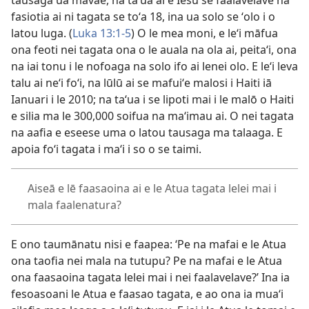
tausaga ua mavae, na taʻua ai e Iesu se faalavelave na
fasiotia ai ni tagata se toʻa 18, ina ua solo se ʻolo i o
latou luga. (
Luka 13:1-5
) O le mea moni, e leʻi māfua
ona feoti nei tagata ona o le auala na ola ai, peitaʻi, ona
na iai tonu i le nofoaga na solo ifo ai lenei olo. E leʻi leva
talu ai neʻi foʻi, na lūlū ai se mafuiʻe malosi i Haiti iā
Ianuari i le 2010; na taʻua i se lipoti mai i le malō o Haiti
e silia ma le 300,000 soifua na maʻimau ai. O nei tagata
na aafia e eseese uma o latou tausaga ma talaaga. E
apoia foʻi tagata i maʻi i so o se taimi.
Aiseā e lē faasaoina ai e le Atua tagata lelei mai i
mala faalenatura?
E ono taumānatu nisi e faapea: ʻPe na mafai e le Atua
ona taofia nei mala na tutupu? Pe na mafai e le Atua
ona faasaoina tagata lelei mai i nei faalavelave?’ Ina ia
fesoasoani le Atua e faasao tagata, e ao ona ia muaʻi