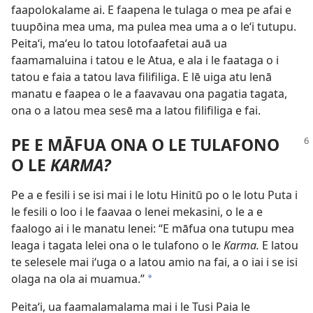
faapolokalame ai. E faapena le tulaga o mea pe afai e
tuupōina mea uma, ma pulea mea uma a o leʻi tutupu.
Peitaʻi, maʻeu lo tatou lotofaafetai auā ua
faamamaluina i tatou e le Atua, e ala i le faataga o i
tatou e faia a tatou lava filifiliga. E lē uiga atu lenā
manatu e faapea o le a faavavau ona pagatia tagata,
ona o a latou mea sesē ma a latou filifiliga e fai.
PE E MĀFUA ONA O LE TULAFONO
O LE
KARMA?
Pe a e fesili i se isi mai i le lotu Hinitū po o le lotu Puta i
le fesili o loo i le faavaa o lenei mekasini, o le a e
faalogo ai i le manatu lenei: “E māfua ona tutupu mea
leaga i tagata lelei ona o le tulafono o le
Karma.
E latou
te selesele mai iʻuga o a latou amio na fai, a o iai i se isi
olaga na ola ai muamua.”
*
Peitaʻi, ua faamalamalama mai i le Tusi Paia le