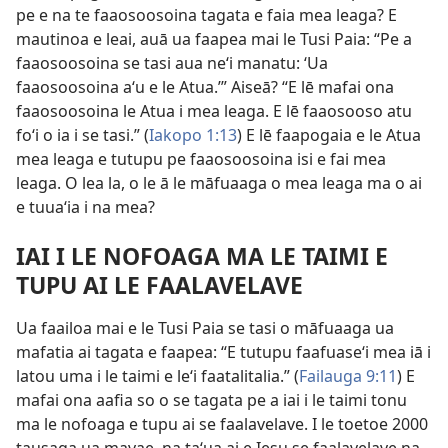
pe e na te faaosoosoina tagata e faia mea leaga? E
mautinoa e leai, auā ua faapea mai le Tusi Paia: “Pe a
faaosoosoina se tasi aua neʻi manatu: ʻUa
faaosoosoina aʻu e le Atua.’” Aiseā? “E lē mafai ona
faaosoosoina le Atua i mea leaga. E lē faaosooso atu
foʻi o ia i se tasi.” (
Iakopo 1:13
) E lē faapogaia e le Atua
mea leaga e tutupu pe faaosoosoina isi e fai mea
leaga. O lea la, o le ā le māfuaaga o mea leaga ma o ai
e tuuaʻia i na mea?
IAI I LE NOFOAGA MA LE TAIMI E
TUPU AI LE FAALAVELAVE
Ua faailoa mai e le Tusi Paia se tasi o māfuaaga ua
mafatia ai tagata e faapea: “E tutupu faafuaseʻi mea iā i
latou uma i le taimi e leʻi faatalitalia.” (
Failauga 9:11
) E
mafai ona aafia so o se tagata pe a iai i le taimi tonu
ma le nofoaga e tupu ai se faalavelave. I le toetoe 2000