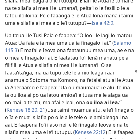
silafia mea leaga a o leʻi tutupu. E iai i le Atua le tomai e
na te silafia ai mea i le lumanaʻi, peitaʻi o le fesili o le a
tatou iloiloina: Pe e faaaogā e le Atua lona mana i taimi
uma e silafia ai mea a o leʻi tutupu?​—
Isaia 42:9
.
Ua taʻua i le Tusi Paia e faapea: “O loo i le lagi lo matou
Atua; Ua faia e ia mea uma ua ia finagalo i ai.” (
Salamo
115:3
) E mafai e Ieova ona faataunuu mea uma, ae e na
o mea e finagalo i ai. E faatatau foʻi lenā manatu pe a
filifili le Atua e silafia ni mea i le lumanaʻi. O se
faataʻitaʻiga, ina ua tupu
tele le amio leaga i aai
anamua o Sotoma ma Komoro, na fetalai atu ai le Atua
iā Aperaamo e faapea: “Ua ou maumauaʻi e alu ifo ina
ia ou iloa ai po ua latou amioaʻi e tusa ma le alaga ua
oo mai iā te aʻu, ma afai e leai, ona
ou iloa ai lea.”
(
Kenese 18:20, 21
) I se taimi muamua atu, e leʻi finagalo
o Ia e muaʻi silafia po o le ā le tele o le amioleaga i na
aai. E faapena foʻi i aso nei, e lē finagalo Ieova e na te
silafia mea uma e leʻi tutupu. (
Kenese 22:12
) E lē faapea