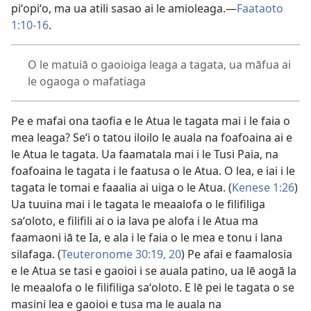
piʻopiʻo, ma ua atili sasao ai le amioleaga.​—
Faataoto
1:10-16
.
O le matuiā o gaoioiga leaga a tagata, ua māfua ai
le ogaoga o mafatiaga
Pe e mafai ona taofia e le Atua le tagata mai i le faia o
mea leaga? Seʻi o tatou iloilo le auala na foafoaina ai e
le Atua le tagata. Ua faamatala mai i le Tusi Paia, na
foafoaina le tagata i le faatusa o le Atua. O lea, e iai i le
tagata le tomai e faaalia ai uiga o le Atua. (
Kenese 1:26
)
Ua tuuina mai i le tagata le meaalofa o le filifiliga
saʻoloto, e filifili ai o ia lava pe alofa i le Atua ma
faamaoni iā te Ia, e ala i le faia o le mea e tonu i lana
silafaga. (
Teuteronome 30:19, 20
) Pe afai e faamalosia
e le Atua se tasi e gaoioi i se auala patino, ua lē aogā la
le meaalofa o le filifiliga saʻoloto. E lē pei le tagata o se
masini lea e gaoioi e tusa ma le auala na