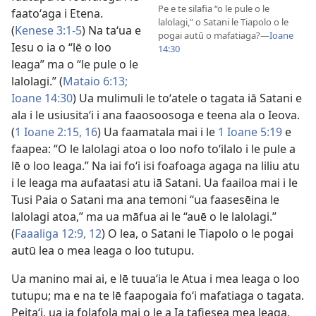
Pe e te silafia “o le pule o le
faatoʻaga i Etena.
lalolagi,” o Satani le Tiapolo o le
(
Kenese 3:1-5
) Na taʻua e
pogai autū o mafatiaga?​—
Ioane
Iesu o ia o “lē o loo
14:30
leaga” ma o “le pule o le
lalolagi.” (
Mataio 6:13;
Ioane 14:30
) Ua mulimuli le toʻatele o tagata iā Satani e
ala i le usiusitaʻi i ana faaosoosoga e teena ala o Ieova.
(
1 Ioane 2:15, 16
) Ua faamatala mai i le
1 Ioane 5:19
e
faapea: “O le lalolagi atoa o loo nofo toʻilalo i le pule a
lē o loo leaga.” Na iai foʻi isi foafoaga agaga na liliu atu
i le leaga ma aufaatasi atu iā Satani. Ua faailoa mai i le
Tusi Paia o Satani ma ana temoni “ua faasesēina le
lalolagi atoa,” ma ua māfua ai le “auē o le lalolagi.”
(
Faaaliga 12:9,
12
) O lea, o Satani le Tiapolo o le pogai
autū lea o mea leaga o loo tutupu.
Ua manino mai ai, e lē tuuaʻia le Atua i mea leaga o loo
tutupu; ma e na te lē faapogaia foʻi mafatiaga o tagata.
Peitaʻi, ua ia folafola mai o le a Ia tafiesea mea leaga,