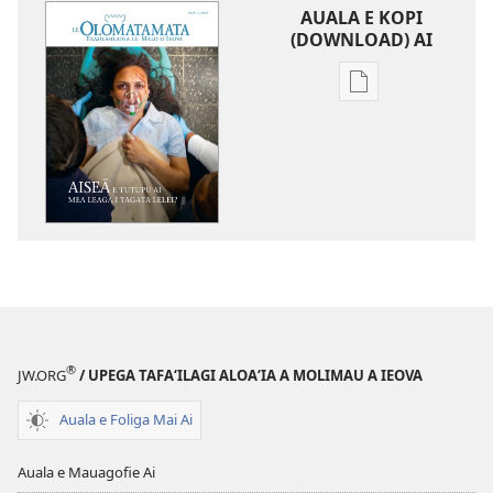
AUALA E KOPI
(DOWNLOAD) AI
Vaega
e
kopi
ai
se
lomiga
LE
OLOMATAMATA
Aiseā
e
Tutupu
®
JW.ORG
/ UPEGA TAFA‘ILAGI ALOA‘IA A MOLIMAU A IEOVA
ai
Mea
Auala e Foliga Mai Ai
Leaga
i
Auala e Mauagofie Ai
Tagata