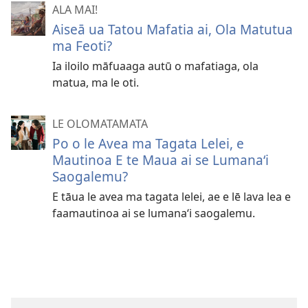
ALA MAI!
Aiseā ua Tatou Mafatia ai, Ola Matutua
ma Feoti?
Ia iloilo māfuaaga autū o mafatiaga, ola
matua, ma le oti.
LE OLOMATAMATA
Po o le Avea ma Tagata Lelei, e
Mautinoa E te Maua ai se Lumanaʻi
Saogalemu?
E tāua le avea ma tagata lelei, ae e lē lava lea e
faamautinoa ai se lumanaʻi saogalemu.