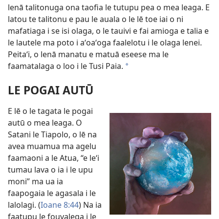
lenā talitonuga ona taofia le tutupu pea o mea leaga. E
latou te talitonu e pau le auala o le lē toe iai o ni
mafatiaga i se isi olaga, o le tauivi e fai amioga e talia e
le lautele ma poto i aʻoaʻoga faalelotu i le olaga lenei.
Peitaʻi, o lenā manatu e matuā eseese ma le
faamatalaga o loo i le Tusi Paia.
*
LE POGAI AUTŪ
E lē o le tagata le pogai
autū o mea leaga. O
Satani le Tiapolo, o lē na
avea muamua ma agelu
faamaoni a le Atua, “e leʻi
tumau lava o ia i le upu
moni” ma ua ia
faapogaia le agasala i le
lalolagi. (
Ioane 8:44
) Na ia
faatupu le fouvalega i le