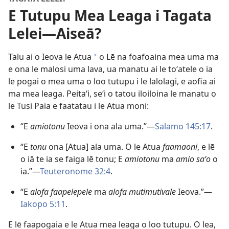
E Tutupu Mea Leaga i Tagata
Lelei​—Aiseā?
Talu ai o Ieova le Atua
o Lē na foafoaina mea uma ma
*
e ona le malosi uma lava, ua manatu ai le toʻatele o ia
le pogai o mea uma o loo tutupu i le lalolagi, e aofia ai
ma mea leaga. Peitaʻi, seʻi o tatou iloiloina le manatu o
le Tusi Paia e faatatau i le Atua moni:
“E
amiotonu
Ieova i ona ala uma.”​—
Salamo 145:17
.
“E
tonu
ona [Atua] ala uma. O le Atua
faamaoni
, e lē
o iā te ia se faiga lē tonu; E
amiotonu
ma
amio saʻo
o
ia.”​—
Teuteronome 32:4
.
“E
alofa faapelepele
ma
alofa mutimutivale
Ieova.”​—
Iakopo 5:11
.
E lē faapogaia e le Atua mea leaga o loo tutupu. O lea,