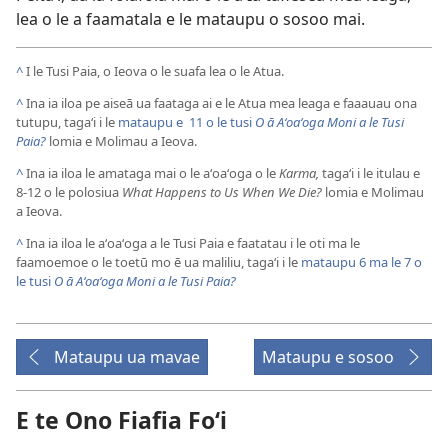
lea o le a faamatala e le mataupu o sosoo mai.
^
I le Tusi Paia, o Ieova o le suafa lea o le Atua.
^
Ina ia iloa pe aiseā ua faataga ai e le Atua mea leaga e faaauau ona
tutupu, tagaʻi i le
mataupu e 11 o le tusi
O ā Aʻoaʻoga Moni a le Tusi
Paia?
lomia e Molimau a Ieova.
^
Ina ia iloa le amataga mai o le aʻoaʻoga o le
Karma,
tagaʻi i le itulau e
8-12 o le polosiua
What Happens to Us When We Die?
lomia e Molimau
a Ieova.
^
Ina ia iloa le aʻoaʻoga a le Tusi Paia e faatatau i le oti ma le
faamoemoe o le toetū mo ē ua maliliu, tagaʻi i le
mataupu 6 ma le 7 o
le tusi
O ā Aʻoaʻoga Moni a le Tusi Paia?
Mataupu ua mavae
Mataupu e sosoo
E te Ono Fiafia Foʻi