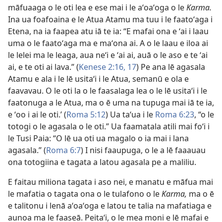
māfuaaga o le oti lea e ese mai i le aʻoaʻoga o le
Karma.
Ina ua foafoaina e le Atua Atamu ma tuu i le faatoʻaga i
Etena, na ia faapea atu iā te ia: “E mafai ona e ʻai i laau
uma o le faatoʻaga ma e maʻona ai. A o le laau e iloa ai
le lelei ma le leaga, aua neʻi e ʻai ai, auā o le aso e te ʻai
ai, e te oti ai lava.” (
Kenese 2:16, 17
) Pe ana lē agasala
Atamu e ala i le lē usitaʻi i le Atua, semanū e ola e
faavavau. O le oti la o le faasalaga lea o le lē usitaʻi i le
faatonuga a le Atua, ma o ē uma na tupuga mai iā te ia,
e ʻoo i ai le oti.’ (
Roma 5:12
) Ua taʻua i le
Roma 6:23
, “o le
totogi o le agasala o le oti.” Ua faamatala atili mai foʻi i
le Tusi Paia: “O lē ua oti ua magalo o ia mai i lana
agasala.” (
Roma 6:7
) I nisi faaupuga, o le a lē faaauau
ona totogiina e tagata a latou agasala pe a maliliu.
E faitau miliona tagata i aso nei, e manatu e māfua mai
le mafatia o tagata ona o le tulafono o le
Karma,
ma o ē
e talitonu i lenā aʻoaʻoga e latou te talia na mafatiaga e
aunoa ma le faaseā. Peitaʻi, o le mea moni e lē mafai e