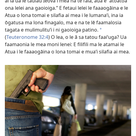
ai la ua lē taulau Ieova i mea na te faia, auā e “atoatoa
ona lelei ana gaoioiga.” E fetaui lelei le faaaogāina e le
Atua o lona tomai e silafia ai mea i le lumanaʻi, ina ia
ōgatusa ma lona finagalo, ma e na te lē faamalosia
tagata e mulimulituʻi i ni gaoioiga patino.
*
(
Teuteronome 32:4
) O lea, o le ā sa tatou faaiʻuga? Ua
faamaonia le mea moni lenei: E filifili ma le atamai le
Atua i le faaaogāina o lona tomai e muaʻi silafia ai mea.