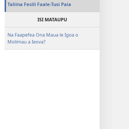
Taliina Fesili Faale-Tusi Paia
ISI MATAUPU
Na Faapefea Ona Maua le Igoa o
Molimau a Ieova?