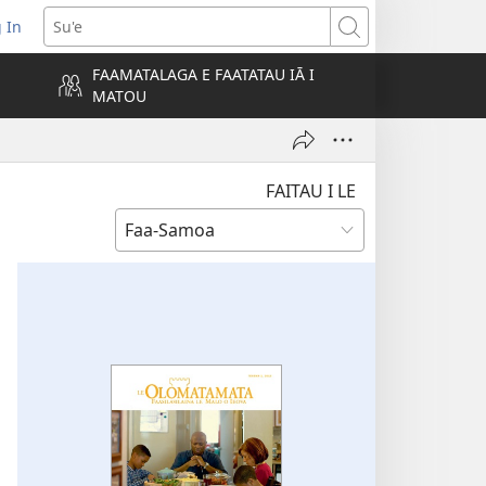
 In
atala
Su'e
FAAMATALAGA E FAATATAU IĀ I
MATOU
lokalame)
FAITAU I LE