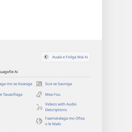
Auala e Foliga Mai Ai
uagofie Ai
aga mo se Asiasiga
Suʻe se Sauniga
(tatala
se
se Tauaofiaga
Mea Fou
isi
polokalame)
Videos with Audio
Descriptions
e)
Faamatalaga mo Ofisa
o le Malo