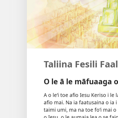
Taliina Fesili Faa
O le ā le māfuaaga o
A o leʻi toe afio Iesu Keriso i le l
afio mai. Na ia faatusaina o ia
taimi umi, ma na toe foʻi mai o
o Iesu, o le aumaia lea o se fa