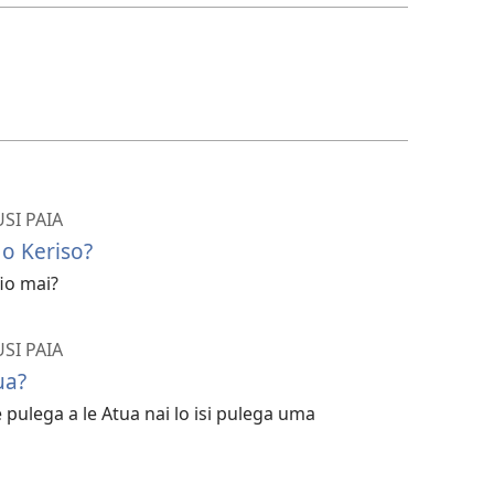
USI PAIA
 o Keriso?
fio mai?
USI PAIA
ua?
i le pulega a le Atua nai lo isi pulega uma