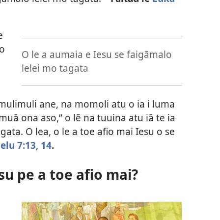
e
 o
O le a aumaia e Iesu se faigāmalo
lelei mo tagata
i mulimuli ane, na momoli atu o ia i luma
muā ona aso,” o lē na tuuina atu iā te ia
gata. O lea, o le a toe afio mai Iesu o se
elu 7:13, 14
.
esu pe a toe afio mai?