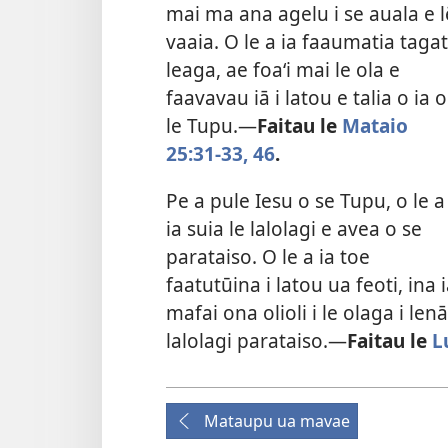
mai ma ana agelu i se auala e l
vaaia. O le a ia faaumatia taga
leaga, ae foaʻi mai le ola e
faavavau iā i latou e talia o ia o
le Tupu.​—
Faitau le
Mataio
25:31-33,
46
.
Pe a pule Iesu o se Tupu, o le a
ia suia le lalolagi e avea o se
parataiso. O le a ia toe
faatutūina i latou ua feoti, ina 
mafai ona olioli i le olaga i lenā
lalolagi parataiso.​—
Faitau le
L
Mataupu ua mavae