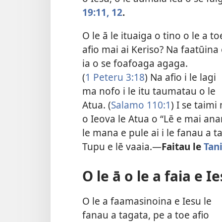
19:11, 12
.
O le ā le ituaiga o tino o le a to
afio mai ai Keriso? Na faatūina
ia o se foafoaga agaga.
(
1 Peteru 3:18
) Na afio i le lagi
ma nofo i le itu taumatau o le
Atua. (
Salamo 110:1
) I se taim
o Ieova le Atua o “Lē e mai ana
le mana e pule ai i le fanau a ta
Tupu e lē vaaia.​—
Faitau le
Tani
O le ā o le a faia e I
O le a faamasinoina e Iesu le
fanau a tagata, pe a toe afio