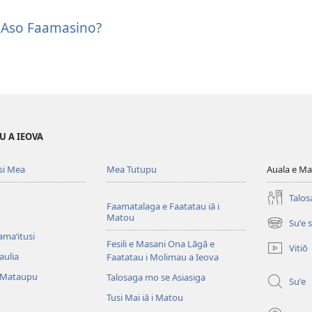
le Aso Faamasino?
U A IEOVA
si Mea
Mea Tutupu
Auala e Ma
Talos
Faamatalaga e Faatatau iā i
Matou
Suʻe 
(tatala
amaʻitusi
se
Fesili e Masani Ona Lāgā e
Vitiō
isi
aulia
Faatatau i Molimau a Ieova
polokalam
 Mataupu
Talosaga mo se Asiasiga
Suʻe
Tusi Mai iā i Matou