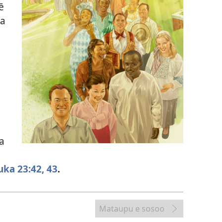
ē
ta
ia
uka 23:42, 43
.
Mataupu e sosoo