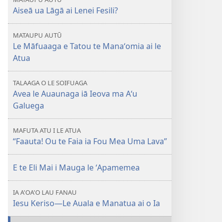
mavae
sosoo
OLOMATAMATA
Aiseā ua Lāgā ai Lenei Fesili?
Pe
e
MATAUPU AUTŪ
Tatou
Le Māfuaaga e Tatou te Manaʻomia ai le
te
Atua
Manaʻomia
le
TALAAGA O LE SOIFUAGA
Atua?
Avea le Auaunaga iā Ieova ma Aʻu
Galuega
MAFUTA ATU I LE ATUA
“Faauta! Ou te Faia ia Fou Mea Uma Lava”
E te Eli Mai i Mauga le ʻApamemea
IA A'OA'O LAU FANAU
Iesu Keriso​—Le Auala e Manatua ai o Ia