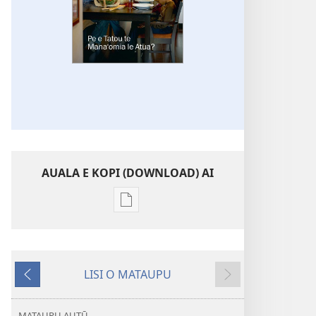
AUALA E KOPI (DOWNLOAD) AI
Vaega
e
kopi
ai
LISI O MATAUPU
se
Mataupu
Mataupu
lomiga
ua
e
LE
MATAUPU AUTŪ