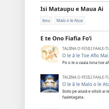
Isi Mataupu e Maua Ai
Iesu
Malo o le Atua
E te Ono Fiafia Foʻi
TALIINA O FESILI FAALE-T
O le ā le Toe Afio Mai
Po o le a vaaia lona toe a
TALIINA O FESILI FAALE-T
O le ā le Malo o le At
Iloilo pe aiseā e silisili a
faaletagata.