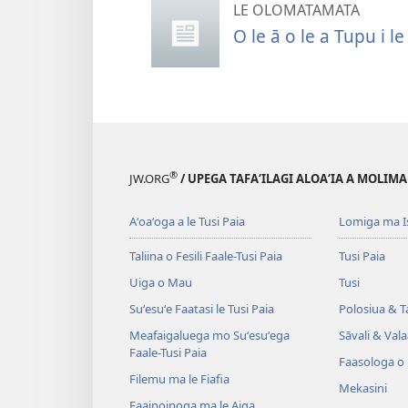
LE OLOMATAMATA
O le ā o le a Tupu i 
®
JW.ORG
/ UPEGA TAFA‘ILAGI ALOA‘IA A MOLIMA
Aʻoaʻoga a le Tusi Paia
Lomiga ma I
Taliina o Fesili Faale-Tusi Paia
Tusi Paia
Uiga o Mau
Tusi
Suʻesuʻe Faatasi le Tusi Paia
Polosiua & T
Meafaigaluega mo Suʻesuʻega
Sāvali & Vala
Faale-Tusi Paia
Faasologa o
Filemu ma le Fiafia
Mekasini
Faaipoipoga ma le Aiga