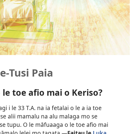
le-Tusi Paia
 le toe afio mai o Keriso?
agi i le 33 T.A. na ia fetalai o le a ia toe
 i se alii mamalu na alu malaga mo se
 se tupu. O le māfuaaga o le toe afio mai
igāmalo lelei mo tagata.​—
Faitau le
Luka