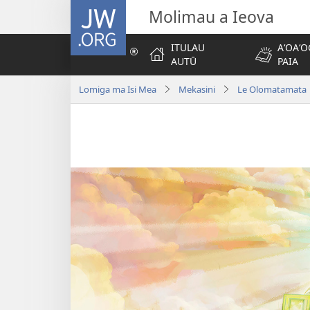
JW.ORG
Molimau a Ieova
ITULAU
AʻOAʻO
AUTŪ
PAIA
Lomiga ma Isi Mea
Mekasini
Le Olomatamata 