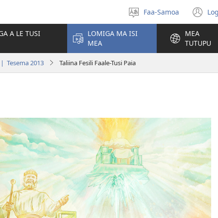
Faa-Samoa
Log
Filifili
(t
le
se
GA A LE TUSI
LOMIGA MA ISI
MEA
gagana
isi
MEA
TUTUPU
po
| Tesema 2013
Taliina Fesili Faale-Tusi Paia