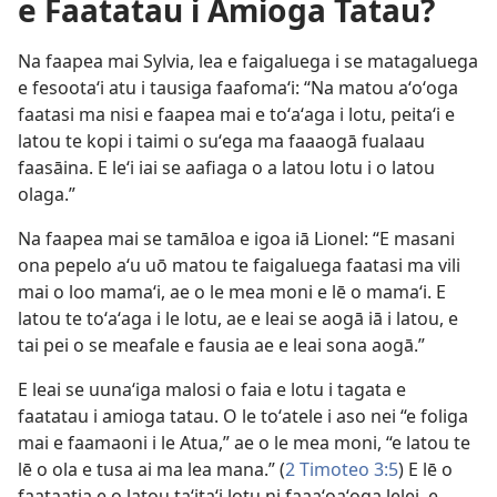
e Faatatau i Amioga Tatau?
Na faapea mai Sylvia, lea e faigaluega i se matagaluega
e fesootaʻi atu i tausiga faafomaʻi: “Na matou aʻoʻoga
faatasi ma nisi e faapea mai e toʻaʻaga i lotu, peitaʻi e
latou te kopi i taimi o suʻega ma faaaogā fualaau
faasāina. E leʻi iai se aafiaga o a latou lotu i o latou
olaga.”
Na faapea mai se tamāloa e igoa iā Lionel: “E masani
ona pepelo aʻu uō matou te faigaluega faatasi ma vili
mai o loo mamaʻi, ae o le mea moni e lē o mamaʻi. E
latou te toʻaʻaga i le lotu, ae e leai se aogā iā i latou, e
tai pei o se meafale e fausia ae e leai sona aogā.”
E leai se uunaʻiga malosi o faia e lotu i tagata e
faatatau i amioga tatau. O le toʻatele i aso nei “e foliga
mai e faamaoni i le Atua,” ae o le mea moni, “e latou te
lē o ola e tusa ai ma lea mana.” (
2 Timoteo 3:5
) E lē o
faataatia e o latou taʻitaʻi lotu ni faaaʻoaʻoga lelei, e