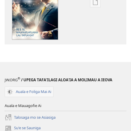
Vaega
e
kopi
ai
se
lomiga
LE
OLOMATAMATA
Pe
E
te
®
JW.ORG
/ UPEGA TAFA‘ILAGI ALOA‘IA A MOLIMAU A IEOVA
Maufaatuatuain
Lau
Auala e Foliga Mai Ai
Tapuaʻiga?
Auala e Mauagofie Ai
Talosaga mo se Asiasiga
Suʻe se Sauniga
(tatala