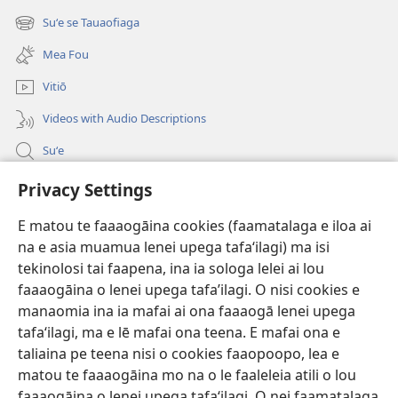
se
Suʻe se Tauaofiaga
(tatala
isi
se
polokalame)
Mea Fou
isi
polokalame)
Vitiō
Videos with Audio Descriptions
Suʻe
Faamatalaga mo Ofisa o le Malo
Privacy Settings
Fesoasoani
E matou te faaaogāina cookies (faamatalaga e iloa ai
na e asia muamua lenei upega tafaʻilagi) ma isi
Foa'i Tauofo
tekinolosi tai faapena, ina ia sologa lelei ai lou
(tatala
se
faaaogāina o lenei upega tafa’ilagi. O nisi cookies e
isi
Lomiga Faale-Tusi Paia I LE INITANETI™
manaomia ina ia mafai ai ona faaaogā lenei upega
(tatala
polokalame)
tafaʻilagi, ma e lē mafai ona teena. E mafai ona e
se
®
JW Hub
isi
taliaina pe teena nisi o cookies faaopoopo, lea e
(tatala
polokalame)
matou te faaaogāina mo na o le faaleleia atili o lou
se
App o le
JW Library
isi
faaaogāina o lenei upega tafaʻilagi. O nei faamatalaga