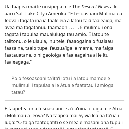
Ua faapea mai le nusipepa o le The
Deseret News
a le
aai o Salt Lake City i Amerika: “E fesoasoani Molimau a
Ieova i tagata ina ia faaleleia a latou faiā faaleaiga, ma
avea ma tagatānuu faamaoni. . . . . E mulimuli ona
tagata i tapulaa maualuluga tau amio. E latou te
talitonu, o le ulaula, inu tele, faaaogāina o fualaau
faasāina, taalo tupe, feusuaʻiga lē mamā, ma faiga
faatauatane, o ni gaoioiga e faaleagaina ai le itu
faaleagaga.”
Po o fesoasoani taʻitaʻi lotu i a latou mamoe e
mulimuli i tapulaa a le Atua e faatatau i amioga
tatau?
E faapefea ona fesoasoani le aʻoaʻoina o uiga o le Atua
i Molimau a Ieova? Na faapea mai Sylvia lea na taʻua i
luga: “O faiga faatogafiti o se mea e masani ona tupu i