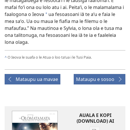
le matagaluega e fesootaʻi i le tausiga faafomaʻi. E
mafai foʻi ona ou lolo atu i ai. Peitaʻi, o le malamalama i
faalogona o Ieova
ua fesoasoani iā te aʻu e faia le
*
mea saʻo. Ua ou maua le fiafia ma le filemu o le
mafaufau.” Na mautinoa e Sylvia, o lona ola e tusa ma
ona talitonuga, na fesoasoani lea iā te ia e faaleleia
lona olaga.
^
O Ieova le suafa o le Atua o loo taʻua i le Tusi Paia.
Mataupu ua mavae
Mataupu e sosoo
AUALA E KOPI
(DOWNLOAD) AI