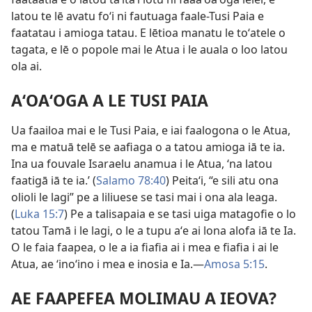
latou te lē avatu foʻi ni fautuaga faale-Tusi Paia e
faatatau i amioga tatau. E lētioa manatu le toʻatele o
tagata, e lē o popole mai le Atua i le auala o loo latou
ola ai.
AʻOAʻOGA A LE TUSI PAIA
Ua faailoa mai e le Tusi Paia, e iai faalogona o le Atua,
ma e matuā telē se aafiaga o a tatou amioga iā te ia.
Ina ua fouvale Isaraelu anamua i le Atua, ʻna latou
faatigā iā te ia.’ (
Salamo 78:40
) Peitaʻi, “e sili atu ona
olioli le lagi” pe a liliuese se tasi mai i ona ala leaga.
(
Luka 15:7
) Pe a talisapaia e se tasi uiga matagofie o lo
tatou Tamā i le lagi, o le a tupu aʻe ai lona alofa iā te Ia.
O le faia faapea, o le a ia fiafia ai i mea e fiafia i ai le
Atua, ae ʻinoʻino i mea e inosia e Ia.​—
Amosa 5:15
.
AE FAAPEFEA MOLIMAU A IEOVA?