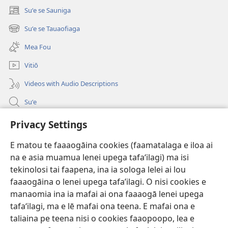
Suʻe se Sauniga
(tatala
se
Suʻe se Tauaofiaga
(tatala
isi
se
polokalame)
Mea Fou
isi
polokalame)
Vitiō
Videos with Audio Descriptions
Suʻe
Faamatalaga mo Ofisa o le Malo
Privacy Settings
Fesoasoani
E matou te faaaogāina cookies (faamatalaga e iloa ai
na e asia muamua lenei upega tafaʻilagi) ma isi
Foa'i Tauofo
(tatala
tekinolosi tai faapena, ina ia sologa lelei ai lou
se
faaaogāina o lenei upega tafa’ilagi. O nisi cookies e
isi
Lomiga Faale-Tusi Paia I LE INITANETI™
manaomia ina ia mafai ai ona faaaogā lenei upega
(tatala
polokalame)
tafaʻilagi, ma e lē mafai ona teena. E mafai ona e
se
®
JW Hub
isi
taliaina pe teena nisi o cookies faaopoopo, lea e
(tatala
polokalame)