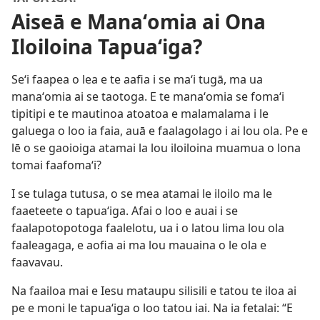
Aiseā e Manaʻomia ai Ona
Iloiloina Tapuaʻiga?
Seʻi faapea o lea e te aafia i se maʻi tugā, ma ua
manaʻomia ai se taotoga. E te manaʻomia se fomaʻi
tipitipi e te mautinoa atoatoa e malamalama i le
galuega o loo ia faia, auā e faalagolago i ai lou ola. Pe e
lē o se gaoioiga atamai la lou iloiloina muamua o lona
tomai faafomaʻi?
I se tulaga tutusa, o se mea atamai le iloilo ma le
faaeteete o tapuaʻiga. Afai o loo e auai i se
faalapotopotoga faalelotu, ua i o latou lima lou ola
faaleagaga, e aofia ai ma lou mauaina o le ola e
faavavau.
Na faailoa mai e Iesu mataupu silisili e tatou te iloa ai
pe e moni le tapuaʻiga o loo tatou iai. Na ia fetalai: “E