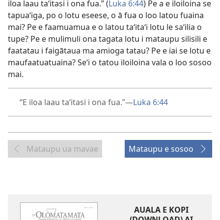
iloa laau taʻitasi i ona fua.” (
Luka 6:44
) Pe a e iloiloina se
tapuaʻiga, po o lotu eseese, o ā fua o loo latou fuaina
mai? Pe e faamuamua e o latou taʻitaʻi lotu le saʻilia o
tupe? Pe e mulimuli ona tagata lotu i mataupu silisili e
faatatau i faigātaua ma amioga tatau? Pe e iai se lotu e
maufaatuatuaina? Seʻi o tatou iloiloina vala o loo sosoo
mai.
“E iloa laau taʻitasi i ona fua.”​—
Luka 6:44
Mataupu ua mavae
Mataupu e sosoo
AUALA E KOPI
(DOWNLOAD) AI