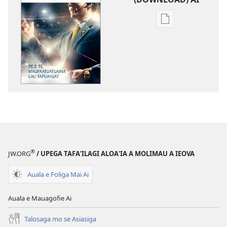
Vaega
e
kopi
ai
se
lomiga
LE
OLOMATAMATA
Pe
E
te
®
JW.ORG
/ UPEGA TAFA‘ILAGI ALOA‘IA A MOLIMAU A IEOVA
Maufaatuatuain
Lau
Auala e Foliga Mai Ai
Tapuaʻiga?
Auala e Mauagofie Ai
Talosaga mo se Asiasiga