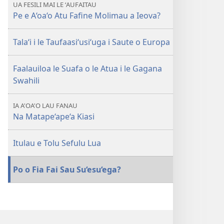
UA FESILI MAI LE ʻAUFAITAU
Pe e A‘oa‘o Atu Fafine Molimau a Ieova?
Tala‘i i le Taufaasi‘usi‘uga i Saute o Europa
Faalauiloa le Suafa o le Atua i le Gagana
Swahili
IA A'OA'O LAU FANAU
Na Matape‘ape‘a Kiasi
Itulau e Tolu Sefulu Lua
Po o Fia Fai Sau Su‘esu‘ega?