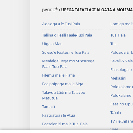
®
JW.ORG
/ UPEGA TAFA‘ILAGI ALOA‘IA A MOLIMA
Aʻoaʻoga a le Tusi Paia
Lomiga ma I
Taliina o Fesili Faale-Tusi Paia
Tusi Paia
Uiga o Mau
Tusi
Suʻesuʻe Faatasi le Tusi Paia
Polosiua & T
Meafaigaluega mo Suʻesuʻega
Sāvali & Vala
Faale-Tusi Paia
Faasologa o
Filemu ma le Fiafia
Mekasini
Faaipoipoga ma le Aiga
Polokalame 
Talavou Lāiti ma Talavou
Polokalame
Matutua
Faasino Upu
Tamaiti
Taʻiala
Faatuatua i le Atua
TV i le Initan
Faasaienisi ma le Tusi Paia
Vitiō
Talafaasolopito ma le Tusi Paia