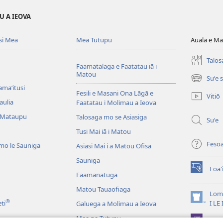
U A IEOVA
si Mea
Mea Tutupu
Auala e Ma
Talos
Faamatalaga e Faatatau iā i
Matou
Suʻe 
(tatala
amaʻitusi
se
Fesili e Masani Ona Lāgā e
Vitiō
isi
aulia
Faatatau i Molimau a Ieova
polokalam
 Mataupu
Talosaga mo se Asiasiga
Suʻe
Tusi Mai iā i Matou
Feso
mo le Sauniga
Asiasi Mai i a Matou Ofisa
Sauniga
Foa'
(tatala
Faamanatuga
se
Matou Tauaofiaga
isi
Lomi
®
polokalam
(tatala
eti
I LE
Galuega a Molimau a Ieova
se
Mea na Tutupu
App 
isi