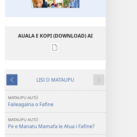
AUALA E KOPI (DOWNLOAD) AI
Vaega
e
kopi
ai
LISI O MATAUPU
se
Mataupu
Mataupu
lomiga
ua
e
LE
mavae
sosoo
MATAUPU AUTŪ
OLOMATAMATA
Faileagaina o Fafine
Setema 2012
MATAUPU AUTŪ
Pe e Manatu Mamafa le Atua i Fafine?