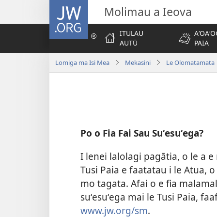
JW.ORG
Molimau a Ieova
ITULAU
AʻOAʻO
AUTŪ
PAIA
Lomiga ma Isi Mea
Mekasini
Le Olomatamata 
Po o Fia Fai Sau Suʻesuʻega?
I lenei lalolagi pagātia, o le a e
Tusi Paia e faatatau i le Atua,
mo tagata. Afai o e fia malamal
suʻesuʻega mai le Tusi Paia, faa
www.jw.org/sm
.