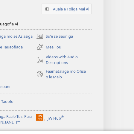
Auala e Foliga Mai Ai
uagofie Ai
aga mo se Asiasiga
Suʻe se Sauniga
(tatala
se
se Tauaofiaga
Mea Fou
isi
polokalame)
Videos with Audio
Descriptions
e)
Faamatalaga mo Ofisa
o le Malo
asoani
i Tauofo
ga Faale-Tusi Paia
®
JW Hub
(tatala
e)
 INITANETI™
se
isi
o le
JW Library