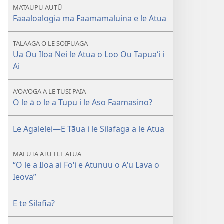
MATAUPU AUTŪ
Faaaloalogia ma Faamamaluina e le Atua
TALAAGA O LE SOIFUAGA
Ua Ou Iloa Nei le Atua o Loo Ou Tapua‘i i
Ai
AʻOAʻOGA A LE TUSI PAIA
O le ā o le a Tupu i le Aso Faamasino?
Le Agalelei—E Tāua i le Silafaga a le Atua
MAFUTA ATU I LE ATUA
“O le a Iloa ai Fo‘i e Atunuu o A‘u Lava o
Ieova”
E te Silafia?