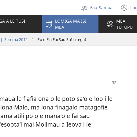
Faa-Samoa
Log
Filifili
(t
le
se
GA A LE TUSI
LOMIGA MA ISI
MEA
gagana
isi
MEA
TUTUPU
po
| Setema 2012
Po o Fia Fai Sau Su‘esu‘ega?
 maua le fiafia ona o le poto saʻo o loo i le
 o lona Malo, ma lona finagalo matagofie
ama atili po o e manaʻo e fai sau
fesootaʻi mai Molimau a Ieova i le