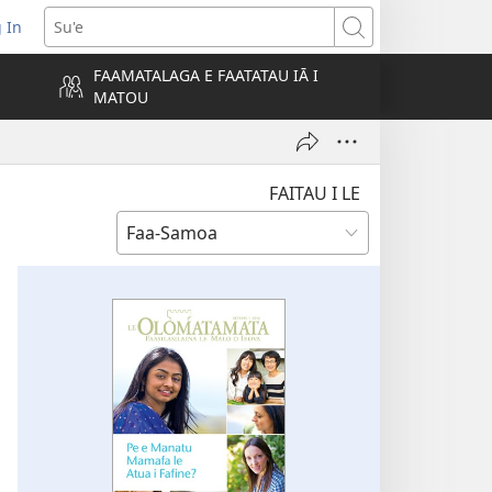
 In
atala
Su'e
FAAMATALAGA E FAATATAU IĀ I
MATOU
lokalame)
FAITAU I LE