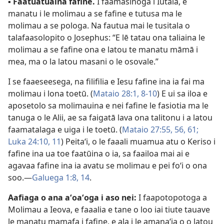
▪
Faatuatuaina fafine.
I faamasinoga i Iutaia, e
manatu i le molimau a se fafine e tutusa ma le
molimau a se pologa. Na fautua mai le tusitala o
talafaasolopito o Josephus: “E lē tatau ona taliaina le
molimau a se fafine ona e latou te manatu māmā i
mea, ma o la latou masani o le osovale.”
I se faaeseesega, na filifilia e Iesu fafine ina ia fai ma
molimau i lona toetū. (
Mataio 28:1,
8-10
) E ui sa iloa e
aposetolo sa molimauina e nei fafine le fasiotia ma le
tanuga o le Alii, ae sa faigatā lava ona talitonu i a latou
faamatalaga e uiga i le toetū. (
Mataio 27:55, 56,
61;
Luka 24:10, 11
) Peitaʻi, o le faaali muamua atu o Keriso i
fafine ina ua toe faatūina o ia, sa faailoa mai ai e
agavaa fafine ina ia avatu se molimau e pei foʻi o ona
soo.—
Galuega 1:8,
14
.
Aafiaga o ana aʻoaʻoga i aso nei:
I faapotopotoga a
Molimau a Ieova, e faaalia e tane o loo iai tiute tauave
le manatu mamafa i fafine, e ala i le amanaʻia o o latou