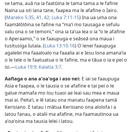
se tama, auā na ia faatūina le tama tama a le fafine
Naina ua oti lana tane, faapea ma le afafine o Iairo.
(
Mareko 5:35,
41, 42;
Luka 7:11-15
) Ina ua uma ona
faamālōlōina se fafine na “maʻi mo tausaga e sefulu
valu ona o se temoni,” ona ia taʻua lea o ia “o le afafine
o Aperaamo,” o se faaupuga e seāseā ona maua i
tusitusiga Iutaia. (
Luka 13:10-16
) O lenei faaupuga
agalelei ma faaaloalo na faaalia ai e Iesu lona amanaʻia
o le tele o le faatuatua o le fafine, ma e tāua o ia e pei o
isi.—
Luka 19:9;
Kalatia 3:7
.
Aafiaga o ana aʻoaʻoga i aso nei:
E iai se faaupuga
Asia e faapea, o le tausia o se afafine e tai pei o le
galue mamafa mo lou tuaoi ae leai sau mea e maua
mai ai. Peitaʻi, e lē tatau ona manatu faapena tamā
Kerisiano. E tatau i mātua Kerisiano ona alolofa i a
latou fanau, o atalii ma afafine, ma faamautinoa ua
aʻoaʻoina ma tausia lelei i latou.