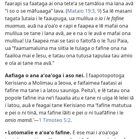
faarapi sa faataga ai ona teteʻa se tamāloa ma lana avā
“i so o se māfuaaga” lava. (
Mataio 19:3,
9
) Sa lē masani
tagata Iutaia i le faaupuga, ua mulilua
o ia i le fafine
muamua,
auā na aʻoaʻo e rapi e faapea e lē mafai ona
mulilua se tane i lana avā, ae e na o le avā e mafai ona
mulilua! Ua faapea mai se tasi o faitofā o le Tusi Paia,
ua “faamamaluina ma siitia le tulaga o fafine ona na
faailoa mai e Iesu, e tatau ona tutusa tapulaa tau amio
e ola ai tane ma avā.”
Aafiaga o ana aʻoaʻoga i aso nei.
I faapotopotoga
Kerisiano a Molimau a Ieova, e faifaimea faatasi ai
fafine ma tane i a latou sauniga. Peitaʻi, e lē tatau ona
popole fafine ina neʻi faaalia atu e tane ni uiga lē lelei iā
i latou, auā e feagai tane Kerisiano ma ʻfafine matutua
e pei o ni tinā, ma fafine lāiti e pei o ni tuafāfine i le
amio mamā.’
—
1 Timoteo 5:2
.
▪
Lotomalie e aʻoaʻo fafine.
E ese mai i aʻoaʻoga