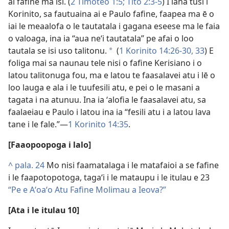
ai fafine ma isi. (
2 Timoteo 1:5;
Tito 2:3-5
) I lana tusi i
Korinito, sa fautuaina ai e Paulo fafine, faapea ma ē o
iai le meaalofa o le tautatala i gagana eseese ma le faia
o valoaga, ina ia “aua neʻi tautatala” pe afai o loo
tautala se isi uso talitonu.
(
1 Korinito 14:26-30,
33
) E
*
foliga mai sa naunau tele nisi o fafine Kerisiano i o
latou talitonuga fou, ma e latou te faasalavei atu i lē o
loo lauga e ala i le tuufesili atu, e pei o le masani a
tagata i na atunuu. Ina ia ʻalofia le faasalavei atu, sa
faalaeiau e Paulo i latou ina ia “fesili atu i a latou lava
tane i le fale.”—
1 Korinito 14:35
.
[Faaopoopoga i lalo]
^
pala. 24
Mo nisi faamatalaga i le matafaioi a se fafine
i le faapotopotoga, tagaʻi i le mataupu i le itulau e 23
“Pe e Aʻoaʻo Atu Fafine Molimau a Ieova?”
[Ata i le itulau 10]