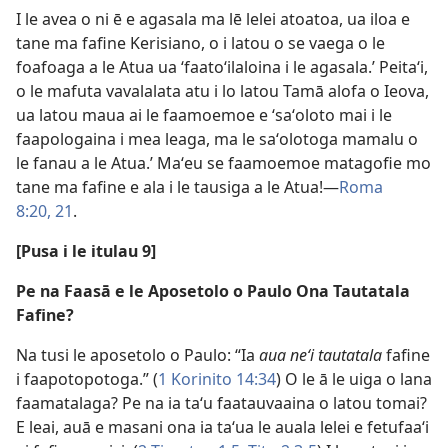
I le avea o ni ē e agasala ma lē lelei atoatoa, ua iloa e
tane ma fafine Kerisiano, o i latou o se vaega o le
foafoaga a le Atua ua ʻfaatoʻilaloina i le agasala.’ Peitaʻi,
o le mafuta vavalalata atu i lo latou Tamā alofa o Ieova,
ua latou maua ai le faamoemoe e ʻsaʻoloto mai i le
faapologaina i mea leaga, ma le saʻolotoga mamalu o
le fanau a le Atua.’ Maʻeu se faamoemoe matagofie mo
tane ma fafine e ala i le tausiga a le Atua!—
Roma
8:20, 21
.
[Pusa i le itulau 9]
Pe na Faasā e le Aposetolo o Paulo Ona Tautatala
Fafine?
Na tusi le aposetolo o Paulo: “Ia
aua neʻi tautatala
fafine
i faapotopotoga.” (
1 Korinito 14:34
) O le ā le uiga o lana
faamatalaga? Pe na ia taʻu faatauvaaina o latou tomai?
E leai, auā e masani ona ia taʻua le auala lelei e fetufaaʻi