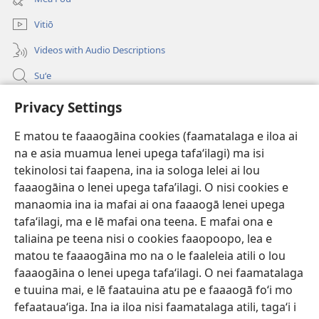
isi
polokalame)
Vitiō
Videos with Audio Descriptions
Suʻe
Faamatalaga mo Ofisa o le Malo
Privacy Settings
Fesoasoani
E matou te faaaogāina cookies (faamatalaga e iloa ai
na e asia muamua lenei upega tafaʻilagi) ma isi
Foa'i Tauofo
(tatala
tekinolosi tai faapena, ina ia sologa lelei ai lou
se
faaaogāina o lenei upega tafa’ilagi. O nisi cookies e
isi
Lomiga Faale-Tusi Paia I LE INITANETI™
manaomia ina ia mafai ai ona faaaogā lenei upega
(tatala
polokalame)
tafaʻilagi, ma e lē mafai ona teena. E mafai ona e
se
®
JW Hub
isi
taliaina pe teena nisi o cookies faaopoopo, lea e
(tatala
polokalame)
se
matou te faaaogāina mo na o le faaleleia atili o lou
App o le
JW Library
isi
faaaogāina o lenei upega tafaʻilagi. O nei faamatalaga
polokalame)
e tuuina mai, e lē faatauina atu pe e faaaogā foʻi mo
fefaatauaʻiga. Ina ia iloa nisi faamatalaga atili, tagaʻi i