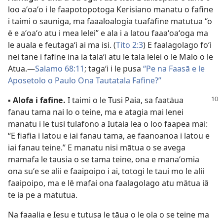
loo aʻoaʻo i le faapotopotoga Kerisiano manatu o fafine
i taimi o sauniga, ma faaaloalogia tuafāfine matutua “o
ē e aʻoaʻo atu i mea lelei” e ala i a latou faaaʻoaʻoga ma
le auala e feutagaʻi ai ma isi. (
Tito 2:3
) E faalagolago foʻi
nei tane i fafine ina ia talaʻi atu le tala lelei o le Malo o le
Atua.—
Salamo 68:11
; tagaʻi i le pusa
“Pe na Faasā e le
Aposetolo o Paulo Ona Tautatala Fafine?”
▪
Alofa i fafine.
I taimi o le Tusi Paia, sa faatāua
fanau tama nai lo o teine, ma e atagia mai lenei
manatu i le tusi tulafono a Iutaia lea o loo faapea mai:
“E fiafia i latou e iai fanau tama, ae faanoanoa i latou e
iai fanau teine.” E manatu nisi mātua o se avega
mamafa le tausia o se tama teine, ona e manaʻomia
ona suʻe se alii e faaipoipo i ai, totogi le taui mo le alii
faaipoipo, ma e lē mafai ona faalagolago atu mātua iā
te ia pe a matutua.
Na faaalia e Iesu e tutusa le tāua o le ola o se teine ma