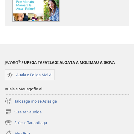
kopi
ai
se
lomiga
LE
OLOMATAMATA
Setema 2012
®
JW.ORG
/ UPEGA TAFA‘ILAGI ALOA‘IA A MOLIMAU A IEOVA
Auala e Foliga Mai Ai
Auala e Mauagofie Ai
Talosaga mo se Asiasiga
Suʻe se Sauniga
(tatala
se
Suʻe se Tauaofiaga
(tatala
isi
se
polokalame)
Mea Fou