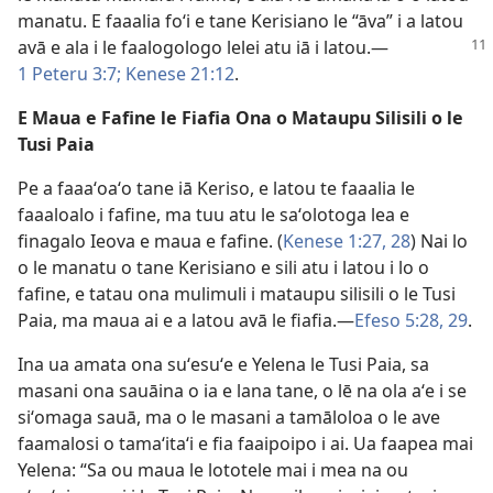
manatu. E faaalia foʻi e tane Kerisiano le “āva” i a latou
avā e ala
i le faalogologo lelei atu iā i latou.—
1 Peteru 3:7;
Kenese 21:12
.
E Maua e Fafine le Fiafia Ona o Mataupu Silisili o le
Tusi Paia
Pe a faaaʻoaʻo tane iā Keriso, e latou te faaalia le
faaaloalo i fafine, ma tuu atu le saʻolotoga lea e
finagalo Ieova e maua e fafine. (
Kenese 1:27, 28
) Nai lo
o le manatu o tane Kerisiano e sili atu i latou i lo o
fafine, e tatau ona mulimuli i mataupu silisili o le Tusi
Paia, ma maua ai e a latou avā le fiafia.—
Efeso 5:28, 29
.
Ina ua amata ona suʻesuʻe e Yelena le Tusi Paia, sa
masani ona sauāina o ia e lana tane, o lē na ola aʻe i se
siʻomaga sauā, ma o le masani a tamāloloa o le ave
faamalosi o tamaʻitaʻi e fia faaipoipo i ai. Ua faapea mai
Yelena: “Sa ou maua le lototele mai i mea na ou