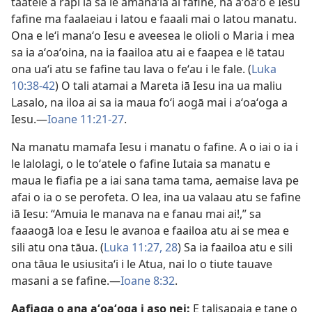
taatele a rapi ia sa lē amanaʻia ai fafine, na aʻoaʻo e Iesu
fafine ma faalaeiau i latou e faaali mai o latou manatu.
Ona e leʻi manaʻo Iesu e aveesea le olioli o Maria i mea
sa ia aʻoaʻoina, na ia faailoa atu ai e faapea e lē tatau
ona uaʻi atu se fafine tau lava o feʻau i le fale. (
Luka
10:38-42
) O tali atamai a Mareta iā Iesu ina ua maliu
Lasalo, na iloa ai sa ia maua foʻi aogā mai i aʻoaʻoga a
Iesu.—
Ioane 11:21-27
.
Na manatu mamafa Iesu i manatu o fafine. A o iai o ia i
le lalolagi, o le toʻatele o fafine Iutaia sa manatu e
maua le fiafia pe a iai sana tama tama, aemaise lava pe
afai o ia o se perofeta. O lea, ina ua valaau atu se fafine
iā Iesu: “Amuia le manava na e fanau mai ai!,” sa
faaaogā loa e Iesu le avanoa e faailoa atu ai se mea e
sili atu ona tāua. (
Luka 11:27, 28
) Sa ia faailoa atu e sili
ona tāua le usiusitaʻi i le Atua, nai lo o tiute tauave
masani a se fafine.—
Ioane 8:32
.
Aafiaga o ana aʻoaʻoga i aso nei:
E talisapaia e tane o