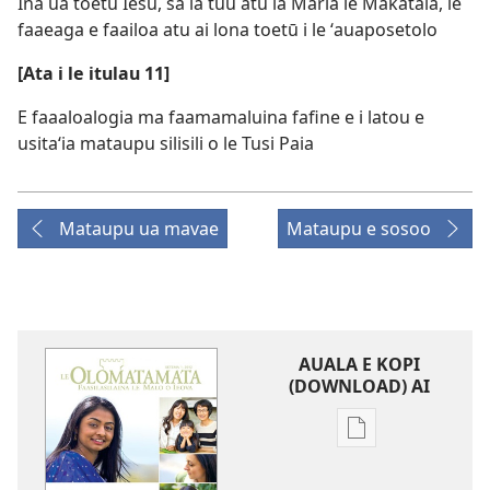
Ina ua toetū Iesu, sa ia tuu atu iā Maria le Makatala, le
faaeaga e faailoa atu ai lona toetū i le ʻauaposetolo
[Ata i le itulau 11]
E faaaloalogia ma faamamaluina fafine e i latou e
usitaʻia mataupu silisili o le Tusi Paia
Mataupu ua mavae
Mataupu e sosoo
AUALA E KOPI
(DOWNLOAD) AI
Vaega
e