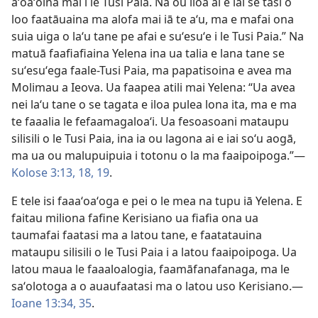
aʻoaʻoina mai i le Tusi Paia. Na ou iloa ai e iai se tasi o
loo faatāuaina ma alofa mai iā te aʻu, ma e mafai ona
suia uiga o laʻu tane pe afai e suʻesuʻe i le Tusi Paia.” Na
matuā faafiafiaina Yelena ina ua talia e lana tane se
suʻesuʻega faale-Tusi Paia, ma papatisoina e avea ma
Molimau a Ieova. Ua faapea atili mai Yelena: “Ua avea
nei laʻu tane o se tagata e iloa pulea lona ita, ma e ma
te faaalia le fefaamagaloaʻi. Ua fesoasoani mataupu
silisili o le Tusi Paia, ina ia ou lagona ai e iai soʻu aogā,
ma ua ou malupuipuia i totonu o la ma faaipoipoga.”—
Kolose 3:13,
18, 19
.
E tele isi faaaʻoaʻoga e pei o le mea na tupu iā Yelena. E
faitau miliona fafine Kerisiano ua fiafia ona ua
taumafai faatasi ma a latou tane, e faatatauina
mataupu silisili o le Tusi Paia i a latou faaipoipoga. Ua
latou maua le faaaloalogia, faamāfanafanaga, ma le
saʻolotoga a o auaufaatasi ma o latou uso Kerisiano.—
Ioane 13:34, 35
.