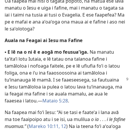
Ua faapea mai nisi o tagata popoto, na matuā ese lava
manatu o Iesu e uiga i fafine, mai i manatu o tagata sa
iai i taimi na tusia ai tusi o Evagelia. E ese faapefea? Ma
pe e mafai e ana aʻoaʻoga ona maua ai e fafine i aso nei
le saʻolotoga?
Auala na Feagai ai Iesu ma Fafine
▪
E lē na o ni ē e aogā mo feusuaʻiga.
Na manatu
taʻitaʻi lotu Iutaia, e lē tatau ona talanoa fafine i
tamāloloa i nofoaga faitele, pe e lē ufiufia foʻi o latou
foliga, ona e iʻu ina faaosoosoina ai tamāloloa i
tuʻinanauga lē mamā. I
se faaeseesega, sa fautuaina
e Iesu tamāloloa ia pulea o latou lava tuʻinanauga, ma
ia feagai ma fafine i se auala mamalu, ae aua le
faaesea i latou.—
Mataio 5:28
.
Na faapea mai foʻi Iesu: “Ai se tasi e faateʻa i lana avā
ma toe faaipoipo atu i se isi, ua mulilua
o ia
. . .
i le fafine
muamua.”
(
Mareko 10:11, 12
) Na ia teena foʻi aʻoaʻoga