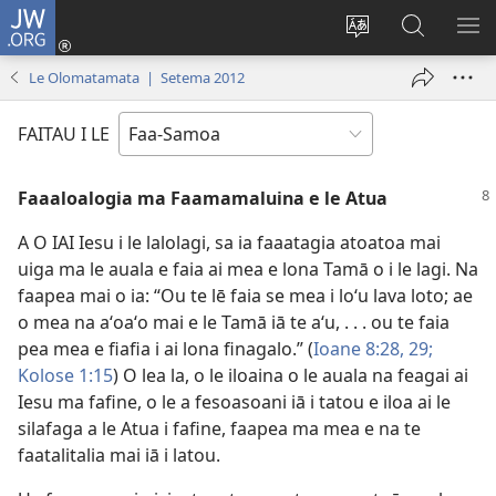
JW.ORG
Log
In
Sui
Suʻe
SH
(tatala
le
i
ME
Le Olomatamata | Setema 2012
se
gagana
le
isi
o
JW.ORG
FAITAU I LE
polokalame)
le
upega
Faaaloalogia ma Faamamaluina e le Atua
tafaʻilagi
A O IAI Iesu i le lalolagi, sa ia faaatagia atoatoa mai
uiga ma le auala e faia ai mea e lona Tamā o i le lagi. Na
faapea mai o ia: “Ou te lē faia se mea i loʻu lava loto; ae
o mea na aʻoaʻo mai e le Tamā iā te aʻu, . . . ou te faia
pea mea e fiafia i ai lona finagalo.” (
Ioane 8:28, 29;
Kolose 1:15
) O lea la, o le iloaina o le auala na feagai ai
Iesu ma fafine, o le a fesoasoani iā i tatou e iloa ai le
silafaga a le Atua i fafine, faapea ma mea e na te
faatalitalia mai iā i latou.