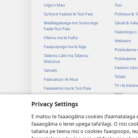
Uiga o Mau
Tusi
Suʻesuʻe Faatasi le Tusi Paia
Polosiua & T
Meafaigaluega mo Suʻesuʻega
Sāvali & Vala
Faale-Tusi Paia
Faasologa o
Filemu ma le Fiafia
Mekasini
Faaipoipoga ma le Aiga
Polokalame 
Talavou Lāiti ma Talavou
Polokalame
Matutua
Faasino Upu
Tamaiti
Taʻiala
Faatuatua i le Atua
TV i le Initan
Faasaienisi ma le Tusi Paia
Vitiō
Talafaasolopito ma le Tusi Paia
Privacy Settings
Musika
Tala—E na o
E matou te faaaogāina cookies (faamatalaga e il
Tala Faalogo
faaaogāina o lenei upega tafa’ilagi. O nisi co
taliaina pe teena nisi o cookies faaopoopo, lea