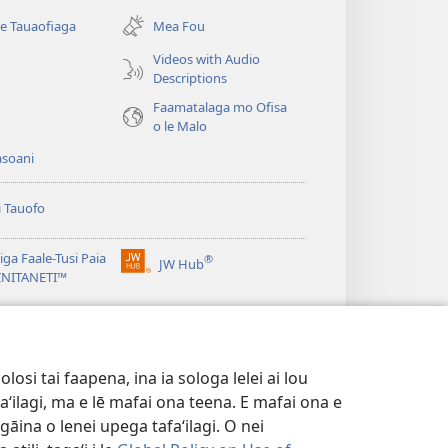
se
se Tauaofiaga
Mea Fou
isi
polokalame)
Videos with Audio
Descriptions
e)
Faamatalaga mo Ofisa
o le Malo
asoani
i Tauofo
ga Faale-Tusi Paia
®
JW Hub
(tatala
e)
 INITANETI™
se
isi
o le
JW Library
polokalame)
e)
osi tai faapena, ina ia sologa lelei ai lou
aʻilagi, ma e lē mafai ona teena. E mafai ona e
gāina o lenei upega tafaʻilagi. O nei