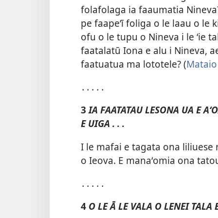
folafolaga ia faaumatia Nineva?
pe faapeʻī foliga o le laau o le
ofu o le tupu o Nineva i le ʻie t
faatalatū Iona e alu i Nineva, a
faatuatua ma lototele? (
Mataio
․․․․․
3
IA FAATATAU LESONA UA E AʻO
E UIGA . . .
I le mafai e tagata ona liliues
o Ieova. E manaʻomia ona tatou
․․․․․
4
O LE Ā LE VALA O LENEI TALA 