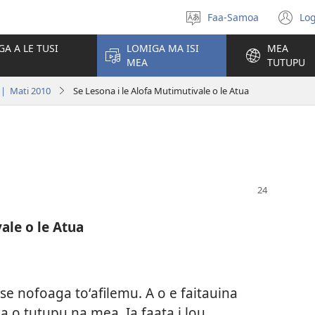
Faa-Samoa
Log
Filifili
(t
le
se
GA A LE TUSI
LOMIGA MA ISI
MEA
gagana
isi
MEA
TUTUPU
po
| Mati 2010
Se Lesona i le Alofa Mutimutivale o le Atua
ale o le Atua
 se nofoaga toʻafilemu. A o e faitauina
ā a o tutupu na mea. Ia faata i lou