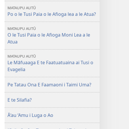
ua
e
LE
mavae
sosoo
MATAUPU AUTŪ
OLOMATAMATA
Po o le Tusi Paia o le Afioga lea a le Atua?
Mati 2010
MATAUPU AUTŪ
O le Tusi Paia o le Afioga Moni Lea a le
Atua
MATAUPU AUTŪ
Le Māfuaaga E te Faatuatuaina ai Tusi o
Evagelia
Pe Tatau Ona E Faamaoni i Taimi Uma?
E te Silafia?
Ā‘au ‘Amu i Luga o Ao