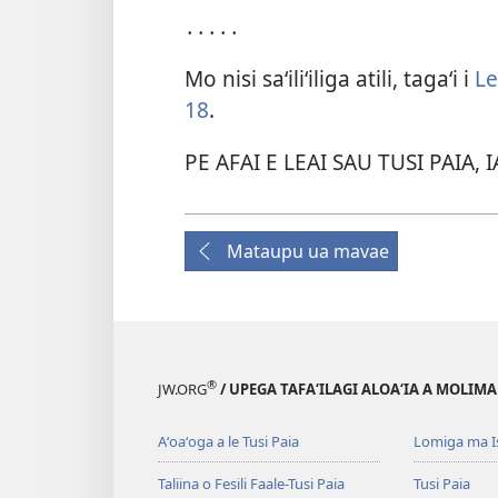
․․․․․
Mo nisi saʻiliʻiliga atili, tagaʻi i
Le
18
.
PE AFAI E LEAI SAU TUSI PAIA, 
Mataupu ua mavae
®
JW.ORG
/ UPEGA TAFA‘ILAGI ALOA‘IA A MOLIMA
Aʻoaʻoga a le Tusi Paia
Lomiga ma I
Taliina o Fesili Faale-Tusi Paia
Tusi Paia