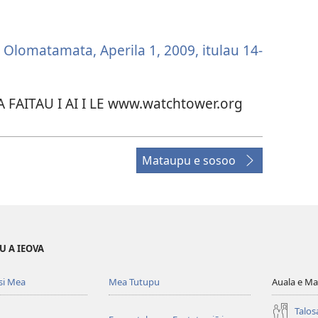
 Olomatamata, Aperila 1, 2009, itulau 14-
IA FAITAU I AI I LE www.watchtower.org
Mataupu e sosoo
U A IEOVA
si Mea
Mea Tutupu
Auala e Ma
Talos