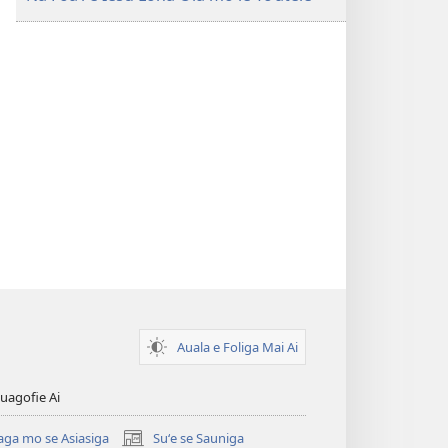
Auala e Foliga Mai Ai
uagofie Ai
aga mo se Asiasiga
Suʻe se Sauniga
(tatala