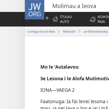
JW.ORG
Molimau a Ieova
ITULAU
AʻOAʻO
AUTŪ
PAIA
Lomiga ma Isi Mea
Mekasini
Le Olomatamata 
Mo le ʻAutalavou
Se Lesona i le Alofa Mutimutiv
IONA—VAEGA 2
Faatonuga: Ia fai lenei lesona i
mau, ia pei lava o loo e iai i in