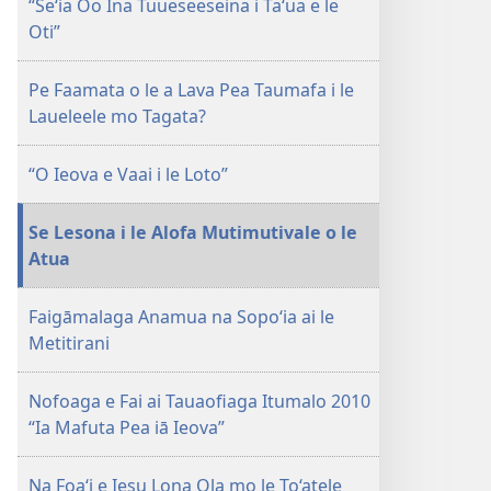
“Se‘ia Oo Ina Tuueseeseina i Ta‘ua e le
Oti”
Pe Faamata o le a Lava Pea Taumafa i le
Laueleele mo Tagata?
“O Ieova e Vaai i le Loto”
Se Lesona i le Alofa Mutimutivale o le
Atua
Faigāmalaga Anamua na Sopo‘ia ai le
Metitirani
Nofoaga e Fai ai Tauaofiaga Itumalo 2010
“Ia Mafuta Pea iā Ieova”
Na Foa‘i e Iesu Lona Ola mo le To‘atele