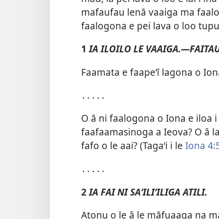
mafaufau lenā vaaiga ma faalogo
faalogona e pei lava o loo tupu
1
IA ILOILO LE VAAIGA.—FAITA
Faamata e faapeʻī lagona o Iona
․․․․․
O ā ni faalogona o Iona e iloa i 
faafaamasinoga a Ieova? O ā lago
fafo o le aai? (Tagaʻi i le
Iona 4:
․․․․․
2
IA FAI NI SAʻILIʻILIGA ATILI.
Atonu o le ā le māfuaaga na ma