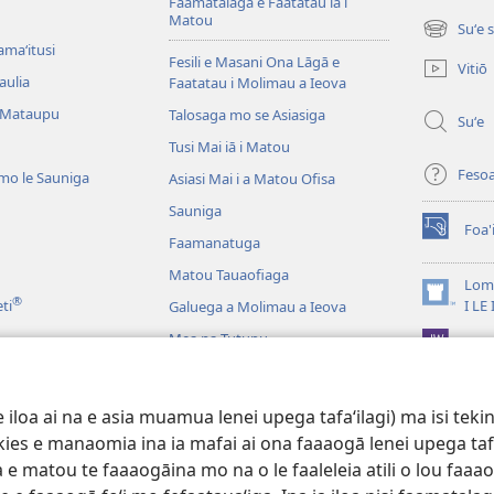
Faamatalaga e Faatatau iā i
Matou
Suʻe 
(tatala
amaʻitusi
se
Fesili e Masani Ona Lāgā e
Vitiō
isi
aulia
Faatatau i Molimau a Ieova
polokalam
 Mataupu
Talosaga mo se Asiasiga
Suʻe
Tusi Mai iā i Matou
Feso
mo le Sauniga
Asiasi Mai i a Matou Ofisa
Sauniga
Foa'
(tatala
Faamanatuga
se
Matou Tauaofiaga
isi
Lomi
®
polokalam
(tatala
eti
I LE
Galuega a Molimau a Ieova
se
Mea na Tutupu
App 
isi
polokalam
Lalolagi Aoao
 Leo
oa ai na e asia muamua lenei upega tafaʻilagi) ma isi tekinol
logo Faale-Tusi Paia
okies e manaomia ina ia mafai ai ona faaaogā lenei upega taf
 e matou te faaaogāina mo na o le faaleleia atili o lou faaao