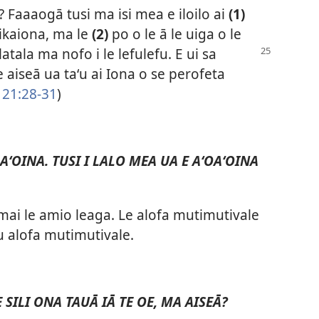
 Faaaogā tusi ma isi mea e iloilo ai
(1)
 kikaiona, ma le
(2)
po o le ā le uiga o le
alatala ma nofo i le lefulefu.
E ui sa
e aiseā ua taʻu ai Iona o se perofeta
 21:28-31
)
AʻOINA. TUSI I LALO MEA UA E AʻOAʻOINA
e mai le amio leaga. Le alofa mutimutivale
 alofa mutimutivale.
E SILI ONA TAUĀ IĀ TE OE, MA AISEĀ?