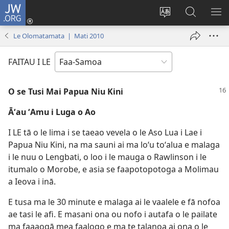
JW.ORG
Log
In
Sui
Suʻe
SH
(tatala
le
i
ME
Le Olomatamata | Mati 2010
se
gagana
le
isi
o
JW.ORG
FAITAU I LE
polokalame)
le
upega
O se Tusi Mai Papua Niu Kini
tafaʻilagi
Āʻau ʻAmu i Luga o Ao
I LE tā o le lima i se taeao vevela o le Aso Lua i Lae i
Papua Niu Kini, na ma sauni ai ma loʻu toʻalua e malaga
i le nuu o Lengbati, o loo i le mauga o Rawlinson i le
itumalo o Morobe, e asia se faapotopotoga a Molimau
a Ieova i inā.
E tusa ma le 30 minute e malaga ai le vaalele e fā nofoa
ae tasi le afi. E masani ona ou nofo i autafa o le pailate
ma faaaogā mea faalogo e ma te talanoa ai ona o le