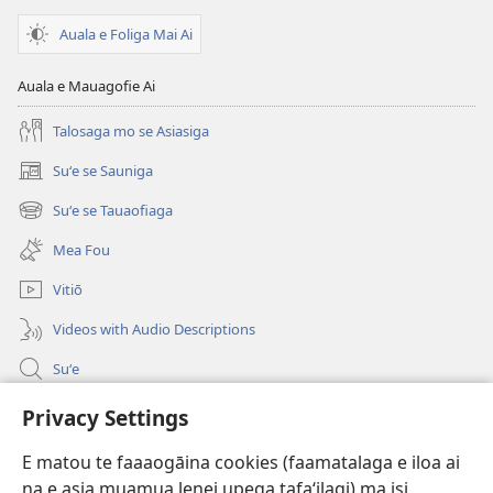
OLOMATAMATA
Mati 2010
Auala e Foliga Mai Ai
Auala e Mauagofie Ai
Talosaga mo se Asiasiga
Suʻe se Sauniga
(tatala
se
Suʻe se Tauaofiaga
(tatala
isi
se
polokalame)
Mea Fou
isi
polokalame)
Vitiō
Videos with Audio Descriptions
Suʻe
Faamatalaga mo Ofisa o le Malo
Privacy Settings
Fesoasoani
E matou te faaaogāina cookies (faamatalaga e iloa ai
na e asia muamua lenei upega tafaʻilagi) ma isi