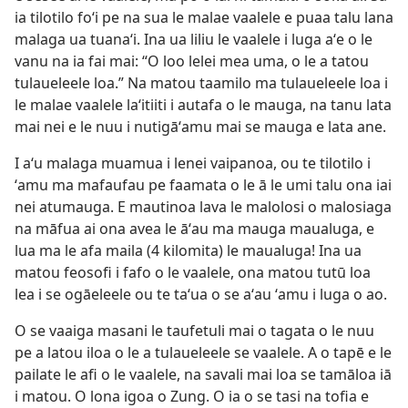
ia tilotilo foʻi pe na sua le malae vaalele e puaa talu lana
malaga ua tuanaʻi. Ina ua liliu le vaalele i luga aʻe o le
vanu na ia fai mai: “O loo lelei mea uma, o le a tatou
tulaueleele loa.” Na matou taamilo ma tulaueleele loa i
le malae vaalele laʻitiiti i autafa o le mauga, na tanu lata
mai nei e le nuu i nutigāʻamu mai se mauga e lata ane.
I aʻu malaga muamua i lenei vaipanoa, ou te tilotilo i
ʻamu ma mafaufau pe faamata o le ā le umi talu ona iai
nei atumauga. E mautinoa lava le malolosi o malosiaga
na māfua ai ona avea le āʻau ma mauga maualuga, e
lua ma le afa maila (4 kilomita) le maualuga! Ina ua
matou feosofi i fafo o le vaalele, ona matou tutū loa
lea i se ogāeleele ou te taʻua o se aʻau ʻamu i luga o ao.
O se vaaiga masani le taufetuli mai o tagata o le nuu
pe a latou iloa o le a tulaueleele se vaalele. A o tapē e le
pailate le afi o le vaalele, na savali mai loa se tamāloa iā
i matou. O lona igoa o Zung. O ia o se tasi na tofia e