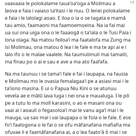
vaavaaia le polokalame tauaʻoaʻoga a
Molimau a
Ieova e faia i vaiaso taʻitasi i le nuu. O lenei polokalame
e faia i le lalolagi aoao. E iloa o ia o se tagata e mamā
tau amio, faamaoni ma faamoemoeina. Na ia fai mai
ua sui ona uiga ona o le faaaogā o taʻiala o le Tusi Paia i
lona olaga. Na matou feiloaʻi ma faatalofa ma Zung ma
isi Molimau, ona matou ō lea i le fale e ma te api ai e i
lalo ifo o le malae vaalele. Na taumulimuli mai tamaiti,
ma finau po o ai e sau e ave a ma ato faafafa.
Na ma taunuu i se tamaʻi fale e fai i laupapa, na fausia
e Molimau mo le ovasia femalagaaʻi pe a asiasi mai i le
taʻiono masina. E ui o Papua Niu Kini o se atunuu
vevela ae e mālū lava luga i nei ona e maualuga. I le pō
pe a tutu lo ma molī karasini, o ao e masani ona ou
vaai ai i aoauli o fegasoloaʻi mai le vanu agaʻi mai i le
mauga, ua sao mai i vai laupapa o le fola o le fale. E ese
foʻi faalogona o le fai o se ofu māfanafana mafiafia ma
ofuvae li e faamāfanafana ai, a o lea faatoʻā ō mai i se