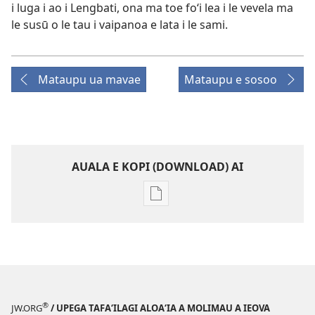
i luga i ao i Lengbati, ona ma toe foʻi lea i le vevela ma
le susū o le tau i vaipanoa e lata i le sami.
Mataupu ua mavae
Mataupu e sosoo
AUALA E KOPI (DOWNLOAD) AI
Vaega
e
kopi
ai
se
lomiga
LE
®
JW.ORG
/ UPEGA TAFA‘ILAGI ALOA‘IA A MOLIMAU A IEOVA