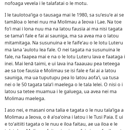
nofoaga vevela i le talafatai o le motu.
I le taulotoaʻiga o tausaga mai le 1980, sa suʻesuʻe ai se
tamāloa o lenei nuu ma Molimau a Ieova i Lae. Na toe
foʻi mai i lona nuu ma na latou fausia ai ma nisi tagata
se tamaʻi fale e fai ai sauniga, ma sa avea ma o latou
mitamitaga. Na susunuina e le faifeʻau o le lotu Luteru
ma lana ʻaulotu lea fale. O nei tagata na susunuina le
fale, na faapea mai e na o le lotu Luteru lava e faataga i
inei. Mai lenā taimi, e ui lava ina faaauau pea teteega
ae sa toe fausia e Molimau se isi fale e fai ai a latou
sauniga, ma ua tuputupu pea lo latou aofaʻi, ua tusa
nei o le 50 tagata talaʻi maelega o le tala lelei. O nisi o i
latou sa tetee muamua i le galuega, ua avea nei ma
Molimau maelega.
I aso nei, e masani ona talia e tagata o le nuu talaʻiga a
Molimau a Ieova, o ē aʻoaʻoina i latou i le Tusi Paia. E ui
e toʻaitiiti tagata o le nuu e iloa faitau, ae ua iloa e le