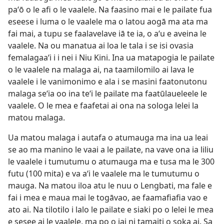
paʻō o le afi o le vaalele. Na faasino mai e le pailate fua
eseese i luma o le vaalele ma o latou aogā ma ata ma
fai mai, a tupu se faalavelave iā te ia, o aʻu e aveina le
vaalele. Na ou manatua ai loa le tala i se isi ovasia
femalagaaʻi i i nei i Niu Kini. Ina ua matapogia le pailate
o le vaalele na malaga ai, na taamilomilo ai lava le
vaalele i le vanimonimo e ala i se masini faatonutonu
malaga seʻia oo ina teʻi le pailate ma faatūlaueleele le
vaalele. O le mea e faafetai ai ona na sologa lelei la
matou malaga.
Ua matou malaga i autafa o atumauga ma ina ua leai
se ao ma manino le vaai a le pailate, na vave ona ia liliu
le vaalele i tumutumu o atumauga ma e tusa ma le 300
futu (100 mita) e va aʻi le vaalele ma le tumutumu o
mauga. Na matou iloa atu le nuu o Lengbati, ma fale e
fai i mea e maua mai le togāvao, ae faamafiafia vao e
ato ai. Na tilotilo i lalo le pailate e siaki po o lelei le mea
e sesee ai le vaalele, ma po o iai ni tamaiti o soka ai. Sa