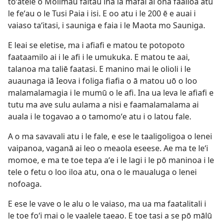
toʻatele o Molimau faitau ina ia mafai ai ona faailoa atu
le feʻau o le Tusi Paia i isi. E oo atu i le 200 ē e auai i
vaiaso taʻitasi, i sauniga e faia i le Maota mo Sauniga.
E leai se eletise, ma i afiafi e matou te potopoto
faataamilo ai i le afi i le umukuka. E matou te aai,
talanoa ma taliē faatasi. E manino mai le olioli i le
auaunaga iā Ieova i foliga fiafia o ā matou uō o loo
malamalamagia i le mumū o le afi. Ina ua leva le afiafi e
tutu ma ave sulu aulama a nisi e faamalamalama ai
auala i le togavao a o tamomoʻe atu i o latou fale.
A o ma savavali atu i le fale, e ese le taaligoligoa o lenei
vaipanoa, vaganā ai leo o meaola eseese. Ae ma te leʻi
momoe, e ma te toe tepa aʻe i le lagi i le pō maninoa i le
tele o fetu o loo iloa atu, ona o le maualuga o lenei
nofoaga.
E ese le vave o le alu o le vaiaso, ma ua ma faatalitali i
le toe foʻi mai o le vaalele taeao. E toe tasi a se pō mālū