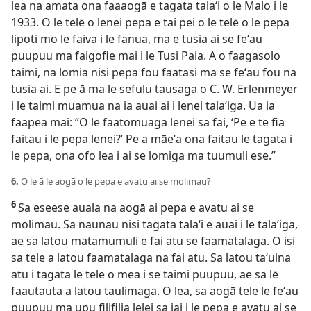
lea na amata ona faaaogā e tagata talaʻi o le Malo i le
1933. O le telē o lenei pepa e tai pei o le telē o le pepa
lipoti mo le faiva i le fanua, ma e tusia ai se feʻau
puupuu ma faigofie mai i le Tusi Paia. A o faagasolo
taimi, na lomia nisi pepa fou faatasi ma se feʻau fou na
tusia ai. E pe ā ma le sefulu tausaga o C. W. Erlenmeyer
i le taimi muamua na ia auai ai i lenei talaʻiga. Ua ia
faapea mai: “O le faatomuaga lenei sa fai, ʻPe e te fia
faitau i le pepa lenei?’ Pe a māeʻa ona faitau le tagata i
le pepa, ona ofo lea i ai se lomiga ma tuumuli ese.”
6.
O le ā le aogā o le pepa e avatu ai se molimau?
6
Sa eseese auala na aogā ai pepa e avatu ai se
molimau. Sa naunau nisi tagata talaʻi e auai i le talaʻiga,
ae sa latou matamumuli e fai atu se faamatalaga. O isi
sa tele a latou faamatalaga na fai atu. Sa latou taʻuina
atu i tagata le tele o mea i se taimi puupuu, ae sa lē
faautauta a latou taulimaga. O lea, sa aogā tele le feʻau
puupuu ma upu filifilia lelei sa iai i le pepa e avatu ai se