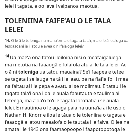
lelei i tagata, e oo lava i vaipanoa maotua.
TOLENIINA FAIFEʻAU O LE TALA
LELEI
14.
O le ā le toleniga na manaʻomia e tagata talaʻi, ma o le ā le aʻoga ua
fesoasoani iā i latou e avea o ni faiaʻoga lelei?
14
Ua māeʻa ona tatou iloiloina nisi o meafaigaluega
ma metotia na faaaogā e folafola atu ai le tala lelei. Ae
o ā ni
toleniga
ua tatou mauaina? Seʻi faapea e tetee
se tagata i se lauga na tā i le laau, pe na fiafia foʻi i mea
na faitau ai i le pepa e avatu ai se molimau. E tatau i le
tagata talaʻi ona iloa le auala faautauta e taulima ai
teteega, ma aʻoaʻo foʻi le tagata lotofiafia i se auala
lelei. E mautinoa o le agaga paia na uunaʻia ai le uso o
Nathan H. Knorr e iloa le tāua o le toleniina o tagata e
faaaogā a latou meaalofa o le tautala i le faiva. O lea na
amata i le 1943 ona faamaopoopo i faapotopotoga le