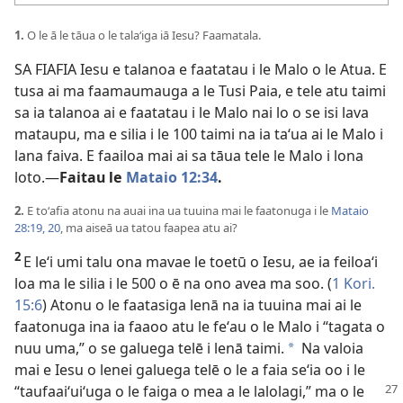
1.
O le ā le tāua o le talaʻiga iā Iesu? Faamatala.
SA FIAFIA Iesu e talanoa e faatatau i le Malo o le Atua. E
tusa ai ma faamaumauga a le Tusi Paia, e tele atu taimi
sa ia talanoa ai e faatatau i le Malo nai lo o se isi lava
mataupu, ma e silia i le 100 taimi na ia taʻua ai le Malo i
lana faiva. E faailoa mai ai sa tāua tele le Malo i lona
loto.—
Faitau le
Mataio 12:34
.
2.
E toʻafia atonu na auai ina ua tuuina mai le faatonuga i le
Mataio
28:19, 20
, ma aiseā ua tatou faapea atu ai?
2
E leʻi umi talu ona mavae le toetū o Iesu, ae ia feiloaʻi
loa ma le silia i le 500 o ē na ono avea ma soo. (
1 Kori.
15:6
) Atonu o le faatasiga lenā na ia tuuina mai ai le
faatonuga ina ia faaoo atu le feʻau o le Malo i “tagata o
nuu uma,” o se galuega telē i lenā taimi.
Na valoia
*
mai e Iesu o lenei galuega telē o le a faia seʻia oo i le
“taufaaiʻuiʻuga o le faiga o mea a le
lalolagi,” ma o le