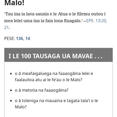
Malo!
ʻTau ina ia lava saunia e le Atua o le filemu outou i
EPE. 13:20,
mea lelei uma ina ia faia lona finagalo.’—
21
.
PESE:
136,
14
I LE 100 TAUSAGA UA MAVAE . . .
o ā meafaigaluega na faaaogāina lelei e
faalauiloa atu ai le feʻau o le Malo?
o ā metotia na faaaogāina?
o ā toleniga na mauaina e tagata talaʻi o le
Malo?