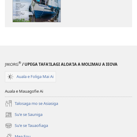
kopi
ai
se
lomiga
LE
OLOMATAMATA
—
LOMIGA
MO
®
JW.ORG
/ UPEGA TAFA‘ILAGI ALOA‘IA A MOLIMAU A IEOVA
SU‘ESU‘EGA
Novema 2015
Auala e Foliga Mai Ai
Auala e Mauagofie Ai
Talosaga mo se Asiasiga
Suʻe se Sauniga
(tatala
se
Suʻe se Tauaofiaga
(tatala
isi
se
polokalame)
Mea Fou