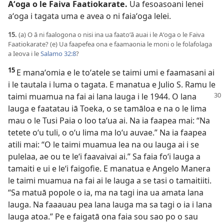
Aʻoga o le Faiva Faatiokarate.
Ua fesoasoani lenei
aʻoga i tagata uma e avea o ni faiaʻoga lelei.
15.
(a) O ā ni faalogona o nisi ina ua faatoʻā auai i le Aʻoga o le Faiva
Faatiokarate? (e) Ua faapefea ona e faamaonia le moni o le folafolaga
a Ieova i le
Salamo 32:8
?
15
E manaʻomia e le toʻatele se taimi umi e faamasani ai
i le tautala i luma o tagata. E manatua e Julio S. Ramu le
taimi
muamua na fai ai lana lauga i le 1944. O lana
lauga e faatatau iā Toeka, o se tamāloa e na o le lima
mau o le Tusi Paia o loo taʻua ai. Na ia faapea mai: “Na
tetete oʻu tuli, o oʻu lima ma loʻu auvae.” Na ia faapea
atili mai: “O le taimi muamua lea na ou lauga ai i se
pulelaa, ae ou te leʻi faavaivai ai.” Sa faia foʻi lauga a
tamaiti e ui e leʻi faigofie. E manatua e Angelo Manera
le taimi muamua na fai ai le lauga a se tasi o tamaitiiti.
“Sa matuā popole o ia, ma na tagi ina ua amata lana
lauga. Na faaauau pea lana lauga ma sa tagi o ia i lana
lauga atoa.” Pe e faigatā ona faia sou sao po o sau