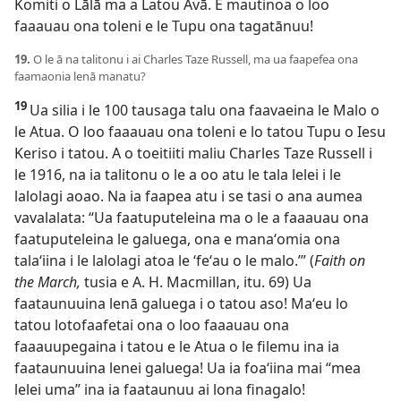
Komiti o Lālā ma a Latou Avā. E mautinoa o loo
faaauau ona toleni e le Tupu ona tagatānuu!
19.
O le ā na talitonu i ai Charles Taze Russell, ma ua faapefea ona
faamaonia lenā manatu?
19
Ua silia i le 100 tausaga talu ona faavaeina le Malo o
le Atua. O loo faaauau ona toleni e lo tatou Tupu o Iesu
Keriso i tatou. A o toeitiiti maliu Charles Taze Russell i
le 1916, na ia talitonu o le a oo atu le tala lelei i le
lalolagi aoao. Na ia faapea atu i se tasi o ana aumea
vavalalata: “Ua faatuputeleina ma o le a faaauau ona
faatuputeleina le galuega, ona e manaʻomia ona
talaʻiina i le lalolagi atoa le ʻfeʻau o le malo.’” (
Faith on
the March,
tusia e A. H. Macmillan, itu. 69) Ua
faataunuuina lenā galuega i o tatou aso! Maʻeu lo
tatou lotofaafetai ona o loo faaauau ona
faaauupegaina i tatou e le Atua o le filemu ina ia
faataunuuina lenei galuega! Ua ia foaʻiina mai “mea
lelei uma” ina ia faataunuu ai lona finagalo!