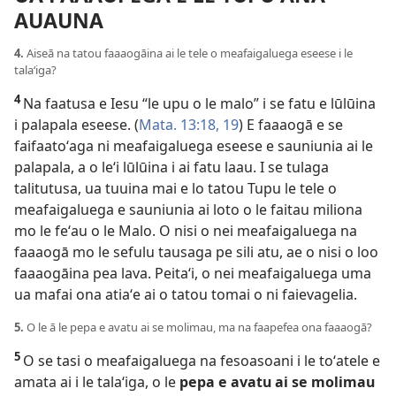
AUAUNA
4.
Aiseā na tatou faaaogāina ai le tele o meafaigaluega eseese i le
talaʻiga?
4
Na faatusa e Iesu “le upu o le malo” i se fatu e lūlūina
i palapala eseese. (
Mata. 13:18, 19
) E faaaogā e se
faifaatoʻaga ni meafaigaluega eseese e sauniunia ai le
palapala, a o leʻi lūlūina i ai fatu laau. I se tulaga
talitutusa, ua tuuina mai e lo tatou Tupu le tele o
meafaigaluega e sauniunia ai loto o le faitau miliona
mo le feʻau o le Malo. O nisi o nei meafaigaluega na
faaaogā mo le sefulu tausaga pe sili atu, ae o nisi o loo
faaaogāina pea lava. Peitaʻi, o nei meafaigaluega uma
ua mafai ona atiaʻe ai o tatou tomai o ni faievagelia.
5.
O le ā le pepa e avatu ai se molimau, ma na faapefea ona faaaogā?
5
O se tasi o meafaigaluega na fesoasoani i le toʻatele e
amata ai i le talaʻiga, o le
pepa e avatu ai se molimau