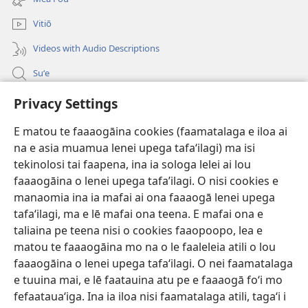
isi
polokalame)
Vitiō
Videos with Audio Descriptions
Suʻe
Faamatalaga mo Ofisa o le Malo
Privacy Settings
Fesoasoani
E matou te faaaogāina cookies (faamatalaga e iloa ai
na e asia muamua lenei upega tafaʻilagi) ma isi
Foa'i Tauofo
tekinolosi tai faapena, ina ia sologa lelei ai lou
(tatala
se
faaaogāina o lenei upega tafa’ilagi. O nisi cookies e
isi
Lomiga Faale-Tusi Paia I LE INITANETI™
manaomia ina ia mafai ai ona faaaogā lenei upega
(tatala
polokalame)
tafaʻilagi, ma e lē mafai ona teena. E mafai ona e
se
®
JW Hub
isi
taliaina pe teena nisi o cookies faaopoopo, lea e
(tatala
polokalame)
matou te faaaogāina mo na o le faaleleia atili o lou
se
App o le
JW Library
isi
faaaogāina o lenei upega tafaʻilagi. O nei faamatalaga
polokalame)
e tuuina mai, e lē faatauina atu pe e faaaogā foʻi mo
fefaatauaʻiga. Ina ia iloa nisi faamatalaga atili, tagaʻi i