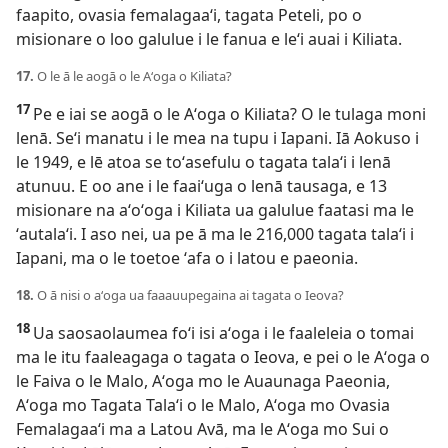
faapito, ovasia femalagaaʻi, tagata Peteli, po o
misionare o loo galulue i le fanua e leʻi auai i Kiliata.
17.
O le ā le aogā o le Aʻoga o Kiliata?
17
Pe e iai se aogā o le Aʻoga o Kiliata? O le tulaga moni
lenā. Seʻi manatu i le mea na tupu i Iapani. Iā Aokuso i
le 1949, e lē atoa se toʻasefulu o tagata talaʻi i lenā
atunuu. E oo ane i le faaiʻuga o lenā tausaga, e 13
misionare na aʻoʻoga i Kiliata ua galulue faatasi ma le
ʻautalaʻi. I aso nei, ua pe ā ma le 216,000 tagata talaʻi i
Iapani, ma o le toetoe ʻafa o i latou e paeonia.
18.
O ā nisi o aʻoga ua faaauupegaina ai tagata o Ieova?
18
Ua saosaolaumea foʻi isi aʻoga i le faaleleia o tomai
ma le itu faaleagaga o tagata o Ieova, e pei o le Aʻoga o
le Faiva o le Malo, Aʻoga mo le Auaunaga Paeonia,
Aʻoga mo Tagata Talaʻi o le Malo, Aʻoga mo Ovasia
Femalagaaʻi ma a Latou Avā, ma le Aʻoga mo Sui o