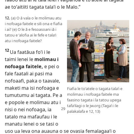
ae toʻaitiiti tagata talaʻi o le Malo.”
12.
(a) O ā vala o le molimau atu
i nofoaga faitele e sili ona e fiafia
i ai? (e) O le ā e fesoasoani iā i
tatou e ʻalofia ai le fefe e talaʻi
atu i nofoaga faitele?
12
Ua faatāua foʻi i le
taimi lenei le
molimau i
nofoaga faitele,
e pei o
fale faatali ai pasi ma
nofoaafi, paka o taavale,
maketi ma isi nofoaga e
Fiafia le toʻatele o tagata talaʻi e
molimau i nofoaga faitele ma
tumutumu ai tagata. Pe a
faasino tagata i la tatou upega
e popole e molimau atu i
tafaʻilagi o le jw.org (Tagaʻi i le
nisi o nei
nofoaga, ia
palakalafa e 12, 13)
tatalo ma mafaufau i le
manatu lenei o se tasi o
uso ua leva ona auauna o se ovasia femalagaaʻi o