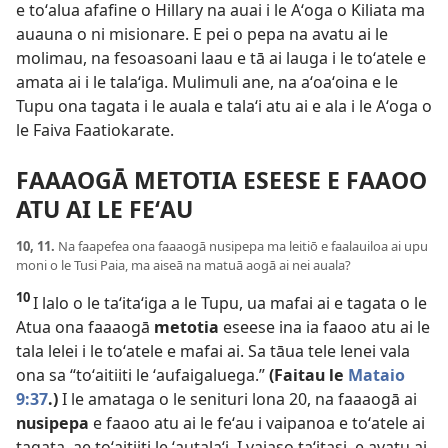
e toʻalua afafine o Hillary na auai i le Aʻoga o Kiliata ma
auauna o ni misionare. E pei o pepa na avatu ai le
molimau, na fesoasoani laau e tā ai lauga i le toʻatele e
amata ai i le talaʻiga. Mulimuli ane, na aʻoaʻoina e le
Tupu ona tagata i le auala e talaʻi atu ai e ala i le Aʻoga o
le Faiva Faatiokarate.
FAAAOGĀ METOTIA ESEESE E FAAOO
ATU AI LE FEʻAU
10, 11.
Na faapefea ona faaaogā nusipepa ma leitiō e faalauiloa ai upu
moni o le Tusi Paia, ma aiseā na matuā aogā ai nei auala?
10
I lalo o le taʻitaʻiga a le Tupu, ua mafai ai e tagata o le
Atua ona faaaogā
metotia
eseese ina ia faaoo atu ai le
tala lelei i le toʻatele e mafai ai. Sa tāua tele lenei vala
ona sa “toʻaitiiti le ʻaufaigaluega.”
(Faitau le
Mataio
9:37
.)
I le amataga o le senituri lona 20, na faaaogā ai
nusipepa
e faaoo atu ai le feʻau i vaipanoa e toʻatele ai
tagata, ae toʻaitiiti le ʻautalaʻi. I vaiaso taʻitasi, e avatu ai