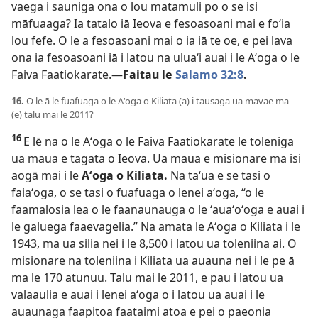
vaega i sauniga ona o lou matamuli po o se isi
māfuaaga? Ia tatalo iā Ieova e fesoasoani mai e foʻia
lou fefe. O le a fesoasoani mai o ia iā te oe, e pei lava
ona ia fesoasoani iā i latou na uluaʻi auai i le Aʻoga o le
Faiva Faatiokarate.—
Faitau le
Salamo 32:8
.
16.
O le ā le fuafuaga o le Aʻoga o Kiliata (a) i tausaga ua mavae ma
(e) talu mai le 2011?
16
E lē na o le Aʻoga o le Faiva Faatiokarate le toleniga
ua maua e tagata o Ieova. Ua maua e misionare ma isi
aogā mai i le
Aʻoga o Kiliata.
Na taʻua e se tasi o
faiaʻoga, o se tasi o fuafuaga o lenei aʻoga, “o le
faamalosia lea o le faanaunauga o le ʻauaʻoʻoga e auai i
le galuega faaevagelia.” Na amata le Aʻoga o Kiliata i le
1943, ma ua silia nei i le 8,500 i latou ua toleniina ai. O
misionare na toleniina i Kiliata ua auauna nei i le pe ā
ma le 170 atunuu. Talu mai le 2011, e pau i latou ua
valaaulia e auai i lenei aʻoga o i latou ua auai i le
auaunaga faapitoa faataimi atoa e pei o paeonia