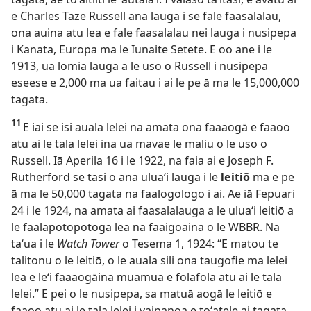
e Charles Taze Russell ana lauga i se fale faasalalau,
ona auina atu lea e fale faasalalau nei lauga i nusipepa
i Kanata, Europa ma le Iunaite Setete. E oo ane i le
1913, ua lomia lauga a le uso o Russell i nusipepa
eseese e 2,000 ma ua faitau i ai le pe ā ma le 15,000,000
tagata.
11
E iai se isi auala lelei na amata ona faaaogā e faaoo
atu ai le tala lelei ina ua mavae le maliu o le uso o
Russell. Iā Aperila 16 i le 1922, na faia ai e Joseph F.
Rutherford se tasi o ana uluaʻi lauga i le
leitiō
ma e pe
ā ma le 50,000 tagata na faalogologo i ai. Ae iā Fepuari
24 i le 1924, na amata ai faasalalauga a le uluaʻi leitiō a
le faalapotopotoga lea na faaigoaina o le WBBR. Na
taʻua i le
Watch Tower
o Tesema 1, 1924: “E matou te
talitonu o le leitiō, o le auala sili ona taugofie ma lelei
lea e leʻi faaaogāina muamua e folafola atu ai le tala
lelei.” E pei o le nusipepa, sa matuā aogā le leitiō e
faaoo atu ai le tala lelei i vaipanoa e toʻatele ai tagata