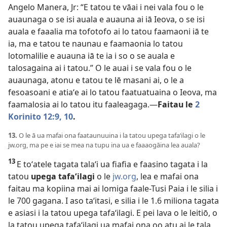
Angelo Manera, Jr: “E tatou te vāai i nei vala fou o le
auaunaga o se isi auala e auauna ai iā Ieova, o se isi
auala e faaalia ma tofotofo ai lo tatou faamaoni iā te
ia, ma e tatou te naunau e faamaonia lo tatou
lotomalilie e auauna iā te ia i so o se auala e
talosagaina ai i tatou.” O le auai i se vala fou o le
auaunaga, atonu e tatou te lē masani ai, o le a
fesoasoani e atiaʻe ai lo tatou faatuatuaina o Ieova, ma
faamalosia ai lo tatou itu faaleagaga.—
Faitau le
2
Korinito 12:9, 10
.
13.
O le ā ua mafai ona faataunuuina i la tatou upega tafaʻilagi o le
jw.org, ma pe e iai se mea na tupu ina ua e faaaogāina lea auala?
13
E toʻatele tagata talaʻi ua fiafia e faasino tagata i la
tatou
upega tafaʻilagi
o le
jw.org
, lea e mafai ona
faitau ma kopiina mai ai lomiga faale-Tusi Paia i le silia i
le 700 gagana. I aso taʻitasi, e silia i le 1.6 miliona tagata
e asiasi i la tatou upega tafaʻilagi. E pei lava o le leitiō, o
la tatou upega tafaʻilagi ua mafai ona oo atu ai le tala