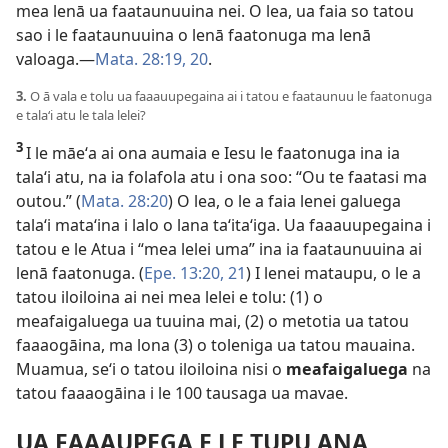
mea lenā ua faataunuuina nei. O lea, ua faia so tatou
sao i le faataunuuina o lenā faatonuga ma lenā
valoaga.—
Mata. 28:19, 20
.
3.
O ā vala e tolu ua faaauupegaina ai i tatou e faataunuu le faatonuga
e talaʻi atu le tala lelei?
3
I le māeʻa ai ona aumaia e Iesu le faatonuga ina ia
talaʻi atu, na ia folafola atu i ona soo: “Ou te faatasi ma
outou.” (
Mata. 28:20
) O lea, o le a faia lenei galuega
talaʻi mataʻina i lalo o lana taʻitaʻiga. Ua faaauupegaina i
tatou e le Atua i “mea lelei uma” ina ia faataunuuina ai
lenā faatonuga. (
Epe. 13:20, 21
) I lenei mataupu, o le a
tatou iloiloina ai nei mea lelei e tolu: (1) o
meafaigaluega ua tuuina mai, (2) o metotia ua tatou
faaaogāina, ma lona (3) o toleniga ua tatou mauaina.
Muamua, seʻi o tatou iloiloina nisi o
meafaigaluega
na
tatou faaaogāina i le 100 tausaga ua mavae.
UA FAAAUPEGA E LE TUPU ANA