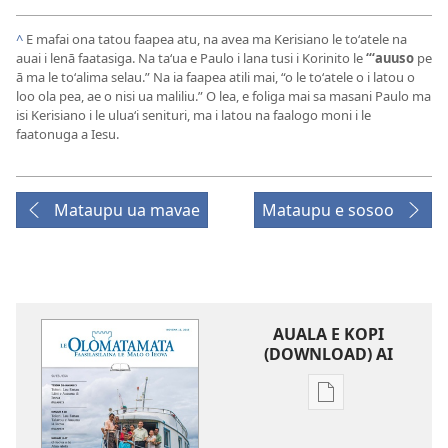
^
E mafai ona tatou faapea atu, na avea ma Kerisiano le toʻatele na
auai i lenā faatasiga. Na taʻua e Paulo i lana tusi i Korinito le
“ʻauuso
pe
ā ma le toʻalima selau.” Na ia faapea atili mai, “o le toʻatele o i latou o
loo ola pea, ae o nisi ua maliliu.” O lea, e foliga mai sa masani Paulo ma
isi Kerisiano i le uluaʻi senituri, ma i latou na faalogo moni i le
faatonuga a Iesu.
Mataupu ua mavae
Mataupu e sosoo
AUALA E KOPI
(DOWNLOAD) AI
Vaega
e