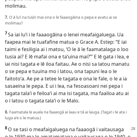
molimau.
7.
O ā luʻi na tulaʻi mai ona o le faaaogāina o pepa e avatu ai se
molimau?
7
Sa iai luʻi i le faaaogāina o lenei meafaigaluega. Ua
faapea mai le tuafafine matua o Grace A. Estep: “E iai
taimi e fesiligia ai i matou, ʻO le ā le faamatalaga o loo
tusia ai? E lē mafai ona e taʻuina mai?’” E lē gata i lea, e
iai nisi tagata e lē iloa faitau. Ae o nisi sa latou manatu
o se pepa e tuuina mo i latou, ona tapuni lea o le
faitotoʻa. Ae pe a tetee le tagata e ona le fale, o le a ia
sasaeina le pepa. E ui i lea, na fesoasoani nei pepa i
tagata talaʻi e feiloaʻi ai ma isi tagata, ma faailoa atu ai
o i latou o tagata talaʻi o le Malo.
8.
Faamatala le auala na faaaogā ai laau e tā ai lauga. (Tagaʻi i le ata i
luga aʻe o le matua.)
8
O se tasi o meafaigaluega na faaaogā i vaitausaga
o le 1930 ma le amatamataga o vaitausaga o le 1940, o