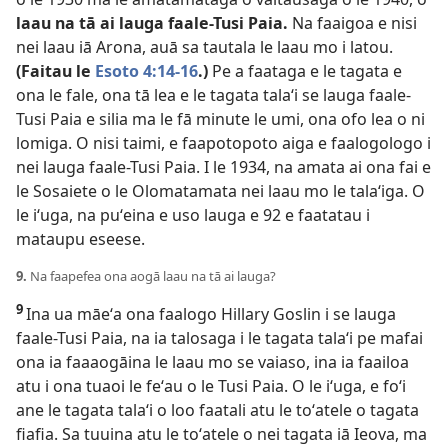
laau na tā ai lauga faale-Tusi Paia.
Na faaigoa e nisi
nei laau iā Arona, auā sa tautala le laau mo i latou.
(Faitau le
Esoto 4:14-16
.)
Pe a faataga e le tagata e
ona le fale, ona tā lea e le tagata talaʻi se lauga faale-
Tusi Paia e silia ma le fā minute le umi, ona ofo lea o ni
lomiga. O nisi taimi, e faapotopoto aiga e faalogologo i
nei lauga faale-Tusi Paia. I le 1934, na amata ai ona fai e
le Sosaiete o le Olomatamata nei laau mo le talaʻiga. O
le iʻuga, na puʻeina e uso lauga e 92 e faatatau i
mataupu eseese.
9.
Na faapefea ona aogā laau na tā ai lauga?
9
Ina ua māeʻa ona faalogo Hillary Goslin i se lauga
faale-Tusi Paia, na ia talosaga i le tagata talaʻi pe mafai
ona ia faaaogāina le laau mo se vaiaso, ina ia faailoa
atu i ona tuaoi le feʻau o le Tusi Paia. O le iʻuga, e foʻi
ane le tagata talaʻi o loo faatali atu le toʻatele o tagata
fiafia. Sa tuuina atu le toʻatele o nei tagata iā Ieova, ma