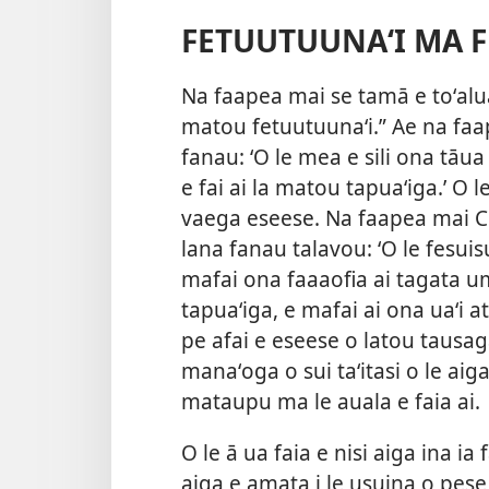
FETUUTUUNAʻI MA F
Na faapea mai se tamā e toʻalu
matou fetuutuunaʻi.” Ae na faap
fanau: ʻO le mea e sili ona tāua 
e fai ai la matou tapuaʻiga.’ O l
vaega eseese. Na faapea
mai C
lana fanau talavou: ʻO le fesuisu
mafai ona faaaofia ai tagata uma
tapuaʻiga, e mafai ai ona uaʻi 
pe afai e eseese o latou tausa
manaʻoga o sui taʻitasi o le aiga 
mataupu ma le auala e faia ai.
O le ā ua faia e nisi aiga ina ia 
aiga e amata i le usuina o pese