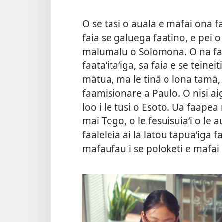
O se tasi o auala e mafai ona fai
faia se galuega faatino, e pei o
malumalu o Solomona. O na faatin
faataʻitaʻiga, sa faia e se teine
mātua, ma le tinā o lona tamā,
faamisionare a Paulo. O nisi aig
loo i le tusi o Esoto. Ua faape
mai Togo, o le fesuisuiaʻi o le a
faaleleia ai la latou tapuaʻiga 
mafaufau i se poloketi e mafai 