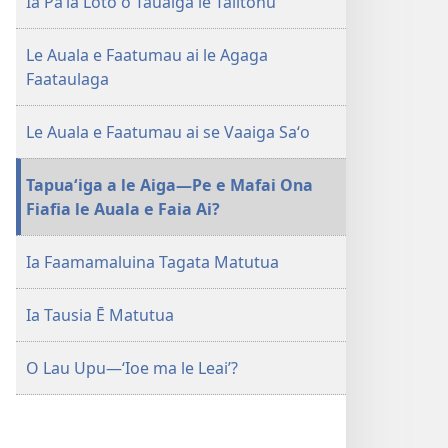
mavae
sosoo
Ia Pāʻia Loto o Tauaiga lē Talitonu
OLOMATAMATA
—
Le Auala e Faatumau ai le Agaga
LOMIGA
Faataulaga
MO
SU‘ESU‘EGA
Le Auala e Faatumau ai se Vaaiga Saʻo
Mati 2014
Tapuaʻiga a le Aiga​—Pe e Mafai Ona
Fiafia le Auala e Faia Ai?
Ia Faamamaluina Tagata Matutua
Ia Tausia Ē Matutua
O Lau Upu​—ʻIoe ma le Leai’?