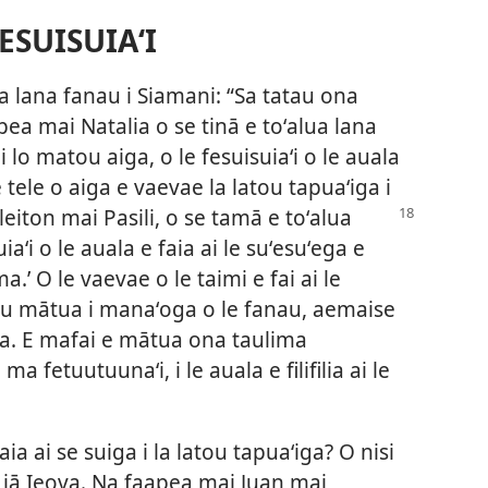
ESUISUIAʻI
a lana fanau i Siamani: “Sa tatau ona
ea mai Natalia o se tinā e toʻalua lana
i lo matou aiga, o le fesuisuiaʻi o le auala
e tele o aiga e vaevae la latou tapuaʻiga i
leiton mai Pasili, o se tamā e toʻalua
iaʻi o le auala e faia ai le suʻesuʻega e
.’ O le vaevae o le taimi e fai ai le
atu mātua i manaʻoga o le fanau, aemaise
ga. E mafai e mātua ona taulima
ma fetuutuunaʻi, i le auala e filifilia ai le
faia ai se suiga i la latou tapuaʻiga? O nisi
 iā Ieova. Na faapea mai Juan mai