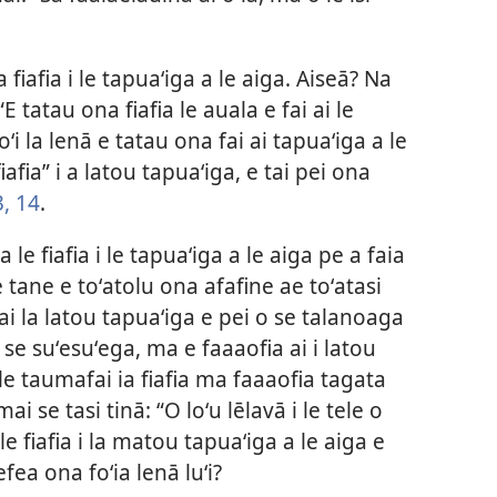
iafia i le tapuaʻiga a le aiga. Aiseā? Na
tatau ona fiafia le auala e fai ai le
oʻi la lenā e tatau ona fai ai tapuaʻiga a le
iafia” i a latou tapuaʻiga, e tai pei ona
3, 14
.
le fiafia i le tapuaʻiga a le aiga pe a faia
e tane e toʻatolu ona afafine ae toʻatasi
fai la latou tapuaʻiga e pei o se talanoaga
e suʻesuʻega, ma e faaaofia ai i latou
 le taumafai ia fiafia ma faaaofia tagata
 se tasi tinā: “O loʻu lēlavā i le tele o
e fiafia i la matou tapuaʻiga a le aiga e
fea ona foʻia lenā luʻi?