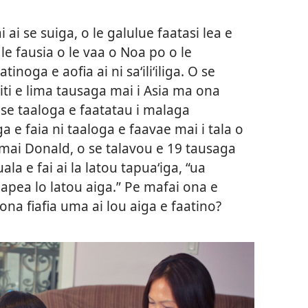
 ai se suiga, o le galulue faatasi lea e
 le fausia o le vaa o Noa po o le
oga e aofia ai ni saʻiliʻiliga. O se
itiiti e lima tausaga mai i Asia ma ona
 se taaloga e faatatau i malaga
a e faia ni taaloga e faavae mai i tala o
a mai Donald, o se talavou e 19 tausaga
uala e fai ai la latou tapuaʻiga, “ua
faapea lo latou aiga.” Pe mafai ona e
ona fiafia uma ai lou aiga e faatino?