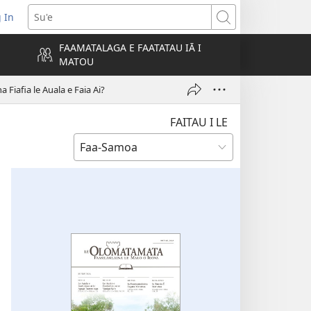
 In
atala
Su'e
FAAMATALAGA E FAATATAU IĀ I
MATOU
lokalame)
 Fiafia le Auala e Faia Ai?
FAITAU I LE