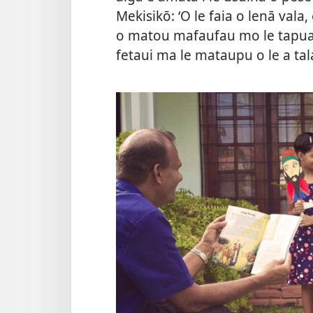
Mekisikō: ʻO le faia o lenā vala
o matou mafaufau mo le tapuaʻiga
fetaui ma le mataupu o le a ta