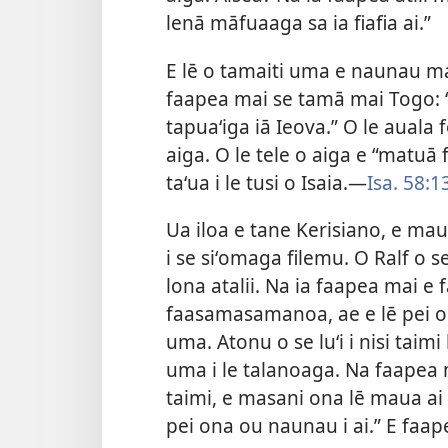
lenā māfuaaga sa ia fiafia ai.”
E lē o tamaiti uma e naunau ma f
faapea mai se tamā mai Togo: “E 
tapuaʻiga iā Ieova.” O le auala f
aiga. O le tele o aiga e “matuā f
taʻua i le tusi o Isaia.​—
Isa. 58:1
Ua iloa e tane Kerisiano, e maua 
i se siʻomaga filemu. O Ralf o s
lona atalii. Na ia faapea mai e 
faasamasamanoa, ae e lē pei o s
uma. Atonu o se luʻi i nisi taimi
uma i le talanoaga. Na faapea mai
taimi, e masani ona lē maua ai l
pei ona ou naunau i ai.” E faape