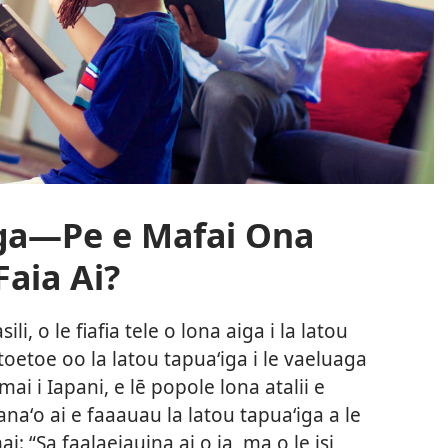
iga​—Pe e Mafai Ona
Faia Ai?
i, o le fiafia tele o lona aiga i la latou
e toetoe oo la latou tapuaʻiga i le vaeluaga
ai i Iapani, e lē popole lona atalii e
naʻo ai e faaauau la latou tapuaʻiga a le
ai: “Sa faalaeiauina ai o ia, ma o le isi