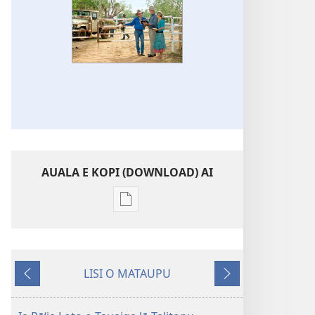
AUALA E KOPI (DOWNLOAD) AI
Vaega
e
kopi
ai
LISI O MATAUPU
se
Mataupu
Mataupu
lomiga
ua
e
LE