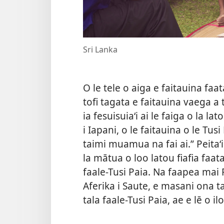
Sri Lanka
O le tele o aiga e faitauina faat
tofi tagata e faitauina vaega a 
ia fesuisuiaʻi ai le faiga o la 
i Iapani, o le faitauina o le Tusi
taimi muamua na fai ai.” Peitaʻi s
la mātua o loo latou fiafia faata
faale-Tusi Paia. Na faapea mai R
Aferika i Saute, e masani ona t
tala faale-Tusi Paia, ae e lē o i