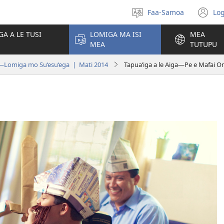
Faa-Samoa
Log
Filifili
(t
le
se
GA A LE TUSI
LOMIGA MA ISI
MEA
gagana
isi
MEA
TUTUPU
po
Lomiga mo Su‘esu‘ega | Mati 2014
Tapuaʻiga a le Aiga​—Pe e Mafai Ona