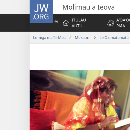
JW.ORG
Molimau a Ieova
ITULAU
AʻOAʻO
AUTŪ
PAIA
Lomiga ma Isi Mea
Mekasini
Le Olomatamata—