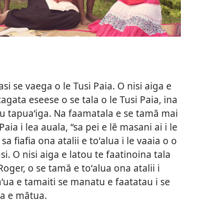
asi se vaega o le Tusi Paia. O nisi aiga e
tagata eseese o se tala o le Tusi Paia, ina
latou tapuaʻiga. Na faamatala e se tamā mai
 Paia i lea auala, “sa pei e lē masani ai i le
a fiafia ona atalii e toʻalua i le vaaia o o
si. O nisi aiga e latou te faatinoina tala
oger, o se tamā e toʻalua ona atalii i
aʻua e tamaiti se manatu e faatatau i se
loa e mātua.