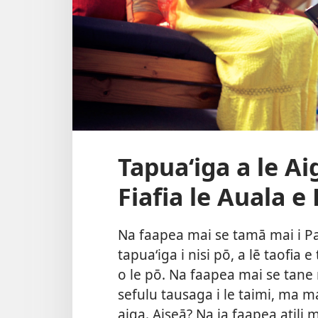
Tapuaʻiga a le A
Fiafia le Auala e 
Na faapea mai se tamā mai i Pasil
tapuaʻiga i nisi pō, a lē taofia 
o le pō. Na faapea mai se tane m
sefulu tausaga i le taimi, ma ma
aiga. Aiseā? Na ia faapea atili m