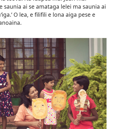
, e saunia ai se amataga lelei ma saunia ai
.’ O lea, e filifili e lona aiga pese e
lanoaina.