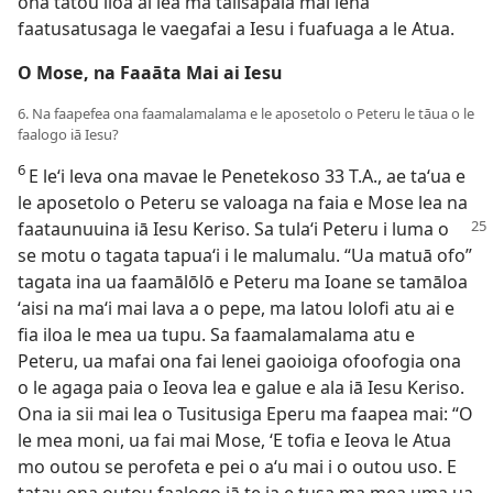
ona tatou iloa ai lea ma talisapaia mai lenā
faatusatusaga le vaegafai a Iesu i fuafuaga a le Atua.
O Mose, na Faaāta Mai ai Iesu
6. Na faapefea ona faamalamalama e le aposetolo o Peteru le tāua o le
faalogo iā Iesu?
6
E leʻi leva ona mavae le Penetekoso 33 T.A., ae taʻua e
le aposetolo o Peteru se valoaga na faia e Mose lea na
faataunuuina iā Iesu
Keriso. Sa tulaʻi Peteru i luma o
se motu o tagata tapuaʻi i le malumalu. “Ua matuā ofo”
tagata ina ua faamālōlō e Peteru ma Ioane se tamāloa
ʻaisi na maʻi mai lava a o pepe, ma latou lolofi atu ai e
fia iloa le mea ua tupu. Sa faamalamalama atu e
Peteru, ua mafai ona fai lenei gaoioiga ofoofogia ona
o le agaga paia o Ieova lea e galue e ala iā Iesu Keriso.
Ona ia sii mai lea o Tusitusiga Eperu ma faapea mai: “O
le mea moni, ua fai mai Mose, ‘E tofia e Ieova le Atua
mo outou se perofeta e pei o aʻu mai i o outou uso. E