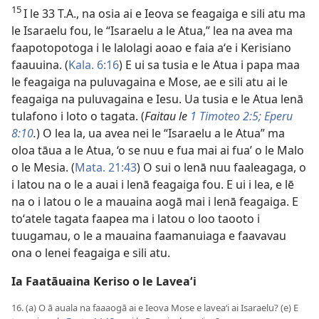
15
I le 33 T.A., na osia ai e Ieova se feagaiga e sili atu ma
le Isaraelu fou, le “Isaraelu a le Atua,” lea na avea ma
faapotopotoga i le lalolagi aoao e faia aʻe i Kerisiano
faauuina. (
Kala. 6:16
) E ui sa tusia e le Atua i papa maa
le feagaiga na puluvagaina e Mose, ae e sili atu ai le
feagaiga na puluvagaina e Iesu. Ua tusia e le Atua lenā
tulafono i loto o tagata. (
Faitau le
1 Timoteo 2:5;
Eperu
8:10
.
) O lea la, ua avea nei le “Isaraelu a le Atua” ma
oloa tāua a le Atua, ‘o se nuu e fua mai ai fua’ o le Malo
o le Mesia. (
Mata. 21:43
) O sui o lenā nuu faaleagaga, o
i latou na o le a auai i lenā feagaiga fou. E ui i lea, e lē
na o i latou o le a mauaina aogā mai i lenā feagaiga. E
toʻatele tagata faapea ma i latou o loo taooto i
tuugamau, o le a mauaina faamanuiaga e faavavau
ona o lenei feagaiga e sili atu.
Ia Faatāuaina Keriso o le Laveaʻi
16. (a) O ā auala na faaaogā ai e Ieova Mose e laveaʻi ai Isaraelu? (e) E