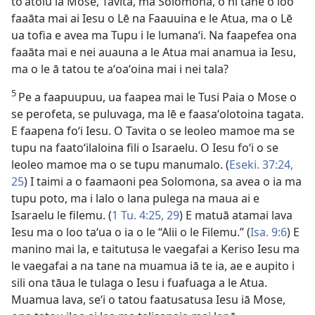
toʻatolu iā Mose, Tavita, ma Solomona, o ni tane o loo
faaāta mai ai Iesu o Lē na Faauuina e le Atua, ma o Lē
ua tofia e avea ma Tupu i le lumanaʻi. Na faapefea ona
faaāta mai e nei auauna a le Atua mai anamua ia Iesu,
ma o le ā tatou te aʻoaʻoina mai i nei tala?
5
Pe a faapuupuu, ua faapea mai le Tusi Paia o Mose o
se perofeta, se puluvaga, ma lē e faasaʻolotoina tagata.
E faapena foʻi Iesu. O Tavita o se leoleo mamoe ma se
tupu na faatoʻilaloina fili o Isaraelu. O Iesu foʻi o se
leoleo mamoe ma o se tupu manumalo. (
Eseki. 37:24,
25
) I taimi a o faamaoni pea Solomona, sa avea o ia ma
tupu poto, ma i lalo o lana pulega na maua ai e
Isaraelu le filemu. (
1 Tu. 4:25,
29
) E matuā atamai lava
Iesu ma o loo taʻua o ia o le “Alii o le Filemu.” (
Isa. 9:6
) E
manino mai la, e taitutusa le vaegafai a Keriso Iesu ma
le vaegafai a na tane na muamua iā te ia, ae e aupito i
sili ona tāua le tulaga o Iesu i fuafuaga a le Atua.
Muamua lava, seʻi o tatou faatusatusa Iesu iā Mose,