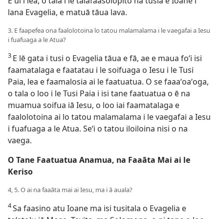
E ui i lea, o tala i le talafaasolopito na tusia e Ioane i
lana Evagelia, e matuā tāua lava.
3. E faapefea ona faalolotoina lo tatou malamalama i le vaegafai a Iesu
i fuafuaga a le Atua?
3
E lē gata i tusi o Evagelia tāua e fā, ae e maua foʻi isi
faamatalaga e faatatau i le soifuaga o Iesu i le Tusi
Paia, lea e faamalosia ai le faatuatua. O se faaaʻoaʻoga,
o tala o loo i le Tusi Paia i isi tane faatuatua o ē na
muamua soifua iā Iesu, o loo iai faamatalaga e
faalolotoina ai lo tatou malamalama i le vaegafai a Iesu
i fuafuaga a le Atua. Seʻi o tatou iloiloina nisi o na
vaega.
O Tane Faatuatua Anamua, na Faaāta Mai ai le
Keriso
4, 5. O ai na faaāta mai ai Iesu, ma i ā auala?
4
Sa faasino atu Ioane ma isi tusitala o Evagelia e