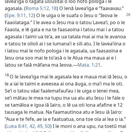
laveaʻiga o tagata usiusitai o loo nofo pologa i le
agasala. (
Roma 5:12,
18
) O lenā laveaʻiga e “faavavau.”
(
Epe. 9:11, 12
) O le
uiga o le suafa o Iesu o “Ieova le
Faaolataga.” I le avea o Iesu ma o tatou Laveaʻi, po o le
Faaola, e lē gata e na te faasaoina i tatou mai i a tatou
agasala i taimi ua teʻa, ae ua tatala mai ai ma le avanoa
e tatou te olioli ai i se lumanaʻi e sili atu. I le laveaʻiina o
i latou mai le nofo pologa i le agasala, ua faasaoina e
Iesu ona soo mai le toʻasā o le Atua ma maua ai e i
latou se faiā māfana ma Ieova.—
Mata. 1:21
.
18
O le laveaʻiga mai le agasala lea e maua mai iā Iesu, o
le a iai le taimi e aveesea ai ona āuga, o maʻi ma le oti.
Seʻi o tatou vāai faalemafaufau i le uiga o lenei mea,
seʻi mātau le mea na tupu ina ua alu atu Iesu i le fale o
se tamāloa e igoa iā Iairo, o lē ua oti lona afafine e 12
tausaga le matua. Na faamautinoa atu e Iesu iā Iairo:
“Aua e te fefe, ae ia e faatuatua, ona toe ola ai lea o ia.”
(
Luka 8:41, 42,
49, 50
) I le moni o ana upu, na toetū mai