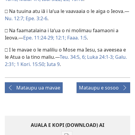
□ Na tuuina atu iā i laʻua le vaavaaia o le aiga o Ieova.—
Nu. 12:7;
Epe. 3:2-6
.
□ Na faamatalaina i laʻua o ni molimau faamaoni a
Ieova.—
Epe. 11:24-29;
12:1;
Faaa. 1:5
.
□ I le mavae o le maliliu o Mose ma Iesu, sa aveesea e
le Atua o la tino maliu.—
Teu. 34:5, 6;
Luka 24:1-3;
Galu.
2:31;
1 Kori. 15:50;
Iuta 9
.
Mataupu ua mavae
Mataupu e sosoo
AUALA E KOPI (DOWNLOAD) AI