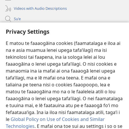
Videos with Audio Descriptions
Suʻe
Faamatalaga mo Ofisa o le Malo
Privacy Settings
Fesoasoani
E matou te faaaogāina cookies (faamatalaga e iloa ai
na e asia muamua lenei upega tafaʻilagi) ma isi
Foa'i Tauofo
(tatala
tekinolosi tai faapena, ina ia sologa lelei ai lou
se
faaaogāina o lenei upega tafa’ilagi. O nisi cookies e
isi
Lomiga Faale-Tusi Paia I LE INITANETI™
manaomia ina ia mafai ai ona faaaogā lenei upega
(tatala
polokalame)
tafaʻilagi, ma e lē mafai ona teena. E mafai ona e
se
®
JW Hub
isi
taliaina pe teena nisi o cookies faaopoopo, lea e
(tatala
polokalame)
se
matou te faaaogāina mo na o le faaleleia atili o lou
App o le
JW Library
isi
faaaogāina o lenei upega tafaʻilagi. O nei faamatalaga
polokalame)
e tuuina mai, e lē faatauina atu pe e faaaogā foʻi mo
fefaatauaʻiga. Ina ia iloa nisi faamatalaga atili, tagaʻi i
le
Global Policy on Use of Cookies and Similar
Copyright
© 2026 Watch Tower Bible and Tract Society of Pennsylvania.
Technologies
. E mafai ona toe sui au settings i so o se