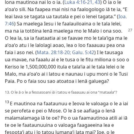
lona mautinoa nai lo o ia. (
Luka 4:16-21,
43
) O ia o le
aʻoaʻo sili. Na faapea mai nisi na faalogologo iā te ia, “E
leai lava se tagata ua tautala e pei o lenei tagata.” (
Ioa.
7:46
) Sa maelega Iesu i le faalauiloaina o le tala lelei,
ma na ia totōina lenā maelega mo
le Malo i ona soo.
O lea la, sa ia faataatia ai se faavae mo le talaʻiga ma le
aʻoaʻo atu i le lalolagi aoao, lea o loo faaauau pea ona
faia i aso nei. (
Mata. 28:18-20;
Galu. 5:42
) I le tausaga
ua mavae, na faaalu ai e le tusa o le fitu miliona o soo o
Keriso le 1,500,000,000 itula e talaʻia ai le tala lelei o le
Malo, ma aʻoaʻo ai i latou e naunau i upu moni o le Tusi
Paia. Po o faia sou sao atoatoa i lenā galuega?
13. O le ā o le a fesoasoani iā i tatou e faaauau ai ona “mataala”?
13
E mautinoa na faataunuu e Ieova le valoaga o le a iai
se perofeta e pei o Mose. O le ā se aafiaga o lenā
malamalamaga iā te oe? Po o ua faamautinoa atili ai iā
te oe le faataunuuina o valoaga faagaeeina lea e
fesootaʻi atu i lo tatou lumanaʻi lata mai? Ioe, o le