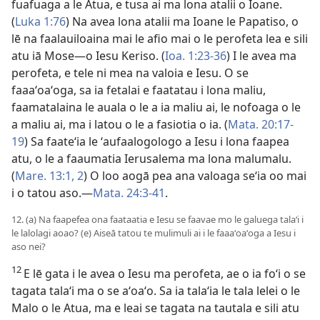
fuafuaga a le Atua, e tusa ai ma lona atalii o Ioane.
(
Luka 1:76
) Na avea lona atalii ma Ioane le Papatiso, o
lē na faalauiloaina mai le afio mai o le perofeta lea e sili
atu iā Mose—o Iesu Keriso. (
Ioa. 1:23-36
) I le avea ma
perofeta, e tele ni mea na valoia e Iesu. O se
faaaʻoaʻoga, sa ia fetalai e faatatau i lona maliu,
faamatalaina le auala o le a ia maliu ai, le nofoaga o le
a maliu ai, ma i latou o le a fasiotia o ia. (
Mata. 20:17-
19
) Sa faateʻia le ʻaufaalogologo a Iesu i lona faapea
atu, o le a faaumatia Ierusalema ma lona malumalu.
(
Mare. 13:1, 2
) O loo aogā pea ana valoaga seʻia oo mai
i o tatou aso.—
Mata. 24:3-41
.
12. (a) Na faapefea ona faataatia e Iesu se faavae mo le galuega talaʻi i
le lalolagi aoao? (e) Aiseā tatou te mulimuli ai i le faaaʻoaʻoga a Iesu i
aso nei?
12
E lē gata i le avea o Iesu ma perofeta, ae o ia foʻi o se
tagata talaʻi ma o se aʻoaʻo. Sa ia talaʻia le tala lelei o le
Malo o le Atua, ma e leai se tagata na tautala e sili atu