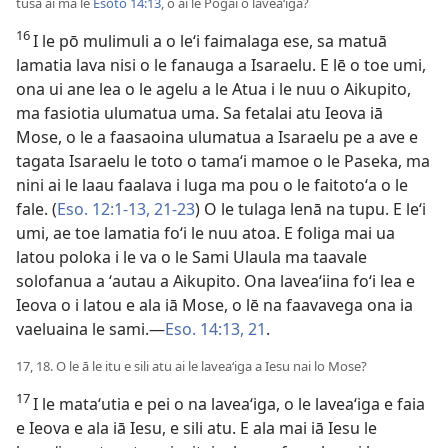
tusa ai ma le
Esoto 14:13
, o ai le Pogai o laveaʻiga?
16
I le pō mulimuli a o leʻi faimalaga ese, sa matuā
lamatia lava nisi o le fanauga a Isaraelu. E lē o toe umi,
ona ui ane lea o le agelu a le Atua i le nuu o Aikupito,
ma fasiotia ulumatua uma. Sa fetalai atu Ieova iā
Mose, o le a faasaoina ulumatua a Isaraelu pe a ave e
tagata Isaraelu le toto o tamaʻi mamoe o le Paseka, ma
nini ai le laau faalava i luga ma pou o le faitotoʻa o le
fale. (
Eso. 12:1-13,
21-23
) O le tulaga lenā na tupu. E leʻi
umi, ae toe lamatia foʻi le nuu atoa. E foliga mai ua
latou poloka i le va o le Sami Ulaula ma taavale
solofanua a ʻautau a Aikupito. Ona laveaʻiina foʻi lea e
Ieova o i latou e ala iā Mose, o lē na faavavega ona ia
vaeluaina le sami.—
Eso. 14:13,
21
.
17, 18. O le ā le itu e sili atu ai le laveaʻiga a Iesu nai lo Mose?
17
I le mataʻutia e pei o na laveaʻiga, o le laveaʻiga e faia
e Ieova e ala iā Iesu, e sili atu. E ala mai iā Iesu le