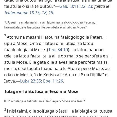
tatau ona outou faalogo iā te ia e tusa ma mea uma ua
fai atu ai o ia iā te outou.’”—
Galu. 3:11,
22, 23
;
faitau le
Teuteronome 18:15,
18, 19
.
7. Aiseā na malamalama ai i latou na faalogologo iā Peteru, i
faamatalaga e faatatau i le perofeta e sili atu iā Mose?
7
Atonu na masani i latou na faalogologo iā Peteru i
upu a Mose. Ona o i latou o ni Iutaia, sa latou
faaaloalogia ai Mose. (
Teu. 34:10
) I lo latou naunau
tele, sa latou faatalitalia ai le oo mai o se perofeta e sili
atu iā Mose. E lē gata o le a avea lenā perofeta ma
se
mesia, o se tagata faauuina o le Atua e pei o Mose, ae
o ia o
le
Mesia, “o le Keriso a le Atua o Lē ua Filifilia” e
Ieova.—
Luka 23:35;
Epe. 11:26
.
Tulaga e Talitutusa ai Iesu ma Mose
8. O ā tulaga e talitutusa ai le olaga o Mose ma Iesu?
8
I nisi taimi, o le soifuaga o Iesu i le lalolagi e talitutusa