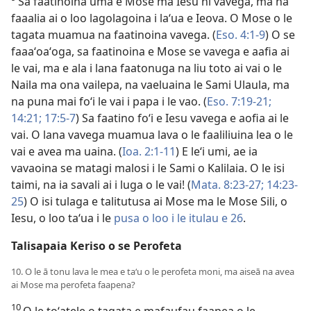
Sa faatinoina uma e Mose ma Iesu ni vavega, ma na
faaalia ai o loo lagolagoina i laʻua e Ieova. O Mose o le
tagata muamua na faatinoina vavega. (
Eso. 4:1-9
) O se
faaaʻoaʻoga, sa faatinoina e Mose se vavega e aafia ai
le vai, ma e ala i lana faatonuga na liu toto ai vai o le
Naila ma ona vailepa, na vaeluaina le Sami Ulaula, ma
na puna mai foʻi le vai i papa i le vao. (
Eso. 7:19-21;
14:21;
17:5-7
) Sa faatino foʻi e Iesu vavega e aofia ai le
vai. O lana vavega muamua lava o le faaliliuina lea o le
vai e avea ma uaina. (
Ioa. 2:1-11
) E leʻi umi, ae ia
vavaoina se matagi malosi i le Sami o Kalilaia. O le isi
taimi, na ia savali ai i luga o le vai! (
Mata. 8:23-27;
14:23-
25
) O isi tulaga e talitutusa ai Mose ma le Mose Sili, o
Iesu, o loo taʻua i le
pusa o loo i le itulau e 26
.
Talisapaia Keriso o se Perofeta
10. O le ā tonu lava le mea e taʻu o le perofeta moni, ma aiseā na avea
ai Mose ma perofeta faapena?
10