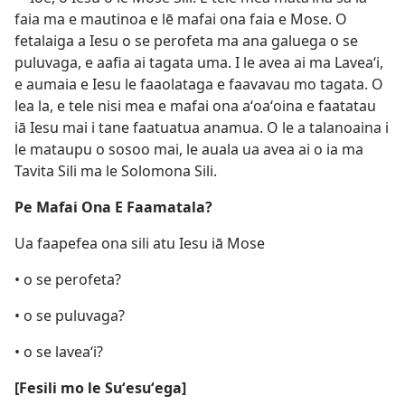
faia ma e mautinoa e lē mafai ona faia e Mose. O
fetalaiga a Iesu o se perofeta ma ana galuega o se
puluvaga, e aafia ai tagata uma. I le avea ai ma Laveaʻi,
e aumaia e Iesu le faaolataga e faavavau mo tagata. O
lea la, e tele nisi mea e mafai ona aʻoaʻoina e faatatau
iā Iesu mai i tane faatuatua anamua. O le a talanoaina i
le mataupu o sosoo mai, le auala ua avea ai o ia ma
Tavita Sili ma le Solomona Sili.
Pe Mafai Ona E Faamatala?
Ua faapefea ona sili atu Iesu iā Mose
• o se perofeta?
• o se puluvaga?
• o se laveaʻi?
[Fesili mo le Suʻesuʻega]