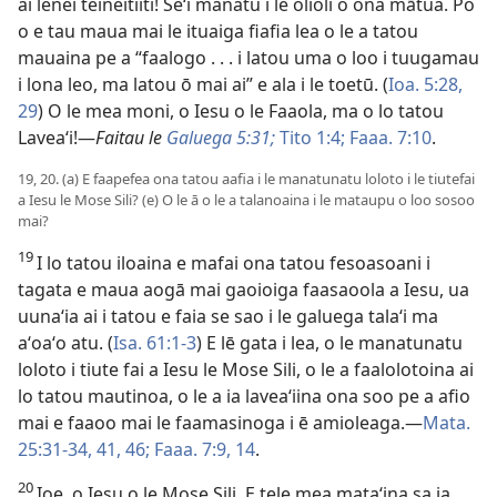
ai lenei teineitiiti! Seʻi manatu i le olioli o ona mātua. Po
o e tau maua mai le ituaiga fiafia lea o le a tatou
mauaina pe a “faalogo . . . i latou uma o loo i tuugamau
i lona leo, ma latou ō mai ai” e ala i le toetū. (
Ioa. 5:28,
29
) O le mea moni, o Iesu o le Faaola, ma o lo tatou
Laveaʻi!—
Faitau le
Galuega 5:31;
Tito 1:4;
Faaa. 7:10
.
19, 20. (a) E faapefea ona tatou aafia i le manatunatu loloto i le tiutefai
a Iesu le Mose Sili? (e) O le ā o le a talanoaina i le mataupu o loo sosoo
mai?
19
I lo tatou iloaina e mafai ona tatou fesoasoani i
tagata e maua aogā mai gaoioiga faasaoola a Iesu, ua
uunaʻia ai i tatou e faia se sao i le galuega talaʻi ma
aʻoaʻo atu. (
Isa. 61:1-3
) E lē gata i lea, o le manatunatu
loloto i tiute fai a Iesu le Mose Sili, o le a faalolotoina ai
lo tatou mautinoa, o le a ia laveaʻiina ona soo pe a afio
mai e faaoo mai le faamasinoga i ē amioleaga.—
Mata.
25:31-34,
41,
46;
Faaa. 7:9,
14
.
20
Ioe, o Iesu o le Mose Sili. E tele mea mataʻina sa ia