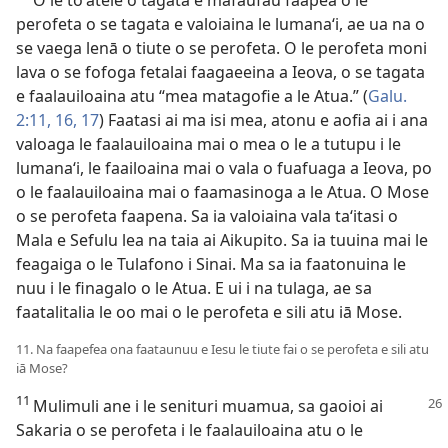
O le toʻatele o tagata e mafaufau faapea o le
perofeta o se tagata e valoiaina le lumanaʻi, ae ua na o
se vaega lenā o tiute o se perofeta. O le perofeta moni
lava o se fofoga fetalai faagaeeina a Ieova, o se tagata
e faalauiloaina atu “mea matagofie a le Atua.” (
Galu.
2:11,
16, 17
) Faatasi ai ma isi mea, atonu e aofia ai i ana
valoaga le faalauiloaina mai o mea o le a tutupu i le
lumanaʻi, le faailoaina mai o vala o fuafuaga a Ieova, po
o le faalauiloaina mai o faamasinoga a le Atua. O Mose
o se perofeta faapena. Sa ia valoiaina vala taʻitasi o
Mala e Sefulu lea na taia ai Aikupito. Sa ia tuuina mai le
feagaiga o le Tulafono i Sinai. Ma sa ia faatonuina le
nuu i le finagalo o le Atua. E ui i na tulaga, ae sa
faatalitalia le oo mai o le perofeta e sili atu iā Mose.
11. Na faapefea ona faataunuu e Iesu le tiute fai o se perofeta e sili atu
iā Mose?
11
Mulimuli ane i le senituri muamua, sa gaoioi ai
Sakaria o se perofeta i le faalauiloaina atu o le