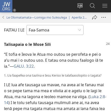
JW.ORG
Log
In
Sui
Suʻe
SH
(tatala
le
i
ME
Le Olomatamata—Lomiga mo Su‘esu‘ega | Aperila 2009
se
gagana
le
isi
o
JW.ORG
FAITAU I LE
polokalame)
le
upega
Talisapaia o le Mose Sili
tafaʻilagi
“E tofia e Ieova le Atua mo outou se perofeta e pei o
aʻu mai i o outou uso. E tatau ona outou faalogo iā te
ia.”—
GALU. 3:22
.
1. Ua faapefea ona taaʻina e Iesu Keriso le talafaasolopito o tagata?
I LE lua afe tausaga ua mavae, na avea ai le fanau mai
o se pepe tama ma mea e viiviia ai e agelu o le lagi le
Atua, ma na lagona e leoleo mamoe na viiga. (
Luka 2:8-
14
) I le tolu sefulu tausaga mulimuli ane ai, na avea
lenā pepe ma tagata matua ma amata ai lana faiva lea