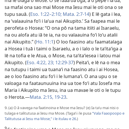
ma le olaga o Mose. O se faaaʻoaʻoga, a o pepe i laʻua,
sa mafai ona sao mai Mose ma Iesu mai le oti ona o se
tupu sauā. (
Eso. 1:22–2:10;
Mata. 2:7-14
) E lē gata i lea,
na ‘valaauina foʻi i laʻua nai Aikupito.’ Sa faapea mai le
perofeta o Hosea: “O ona pō na tama itiiti ai Isaraelu,
na ou alofa atu iā te ia, na ou valaauina foʻi loʻu atalii
nai Aikupito.” (
Ho. 11:1
) O loo faasino atu faamatalaga
a Hosea i tuā i taimi o Isaraelu, a o i lalo o le taʻitaʻiga a
lē na tofia e le Atua, o Mose, na taʻitaʻiesea i latou mai
Aikupito. (
Eso. 4:22, 23;
12:29-37
) Peitaʻi, e lē na o mea
na tutupu i taimi ua tuanaʻi na faasino atu i ai Hosea,
ae o loo faasino atu foʻi i le lumanaʻi. O ana upu o se
valoaga na faataunuuina ina ua toe foʻi atu Iosefa ma
Maria i Aikupito ma Iesu, ina ua mavae le oti o le tupu
o Herota.—
Mata. 2:15,
19-23
.
9. (a) O ā vavega na faatinoina e Mose ma Iesu? (e) Ia taʻu mai nisi o
tulaga e talitutusa ai Iesu ma Mose. (Tagaʻi i le pusa
“Vala Faaopoopo e
Talitutusa ai Iesu ma Mose,” i le itulau e 26
.)
9