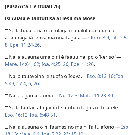
[Pusa/Ata i le itulau 26]
Isi Auala e Talitutusa ai Iesu ma Mose
□ Sa la tuua uma o la tulaga maualuluga ona o le
auaunaga iā Ieova ma ona tagata.—
2 Kori. 8:9;
Fili. 2:5-
8;
Epe. 11:24-26
.
□ Na la auauna uma o ni ē faauuina, po o ‘keriso.’—
Mare. 14:61, 62;
Ioa. 4:25, 26;
Epe. 11:26
.
□ Na la tauaveina le suafa o Ieova.—
Eso. 3:13-16;
Ioa.
5:43;
17:4,
6,
26
.
□ Na la agamalu uma.—
Nu. 12:3;
Mata. 11:28-30
.
□ Sa la taufai fafagaina le motu o tagata e toʻatele.—
Eso. 16:12;
Ioa. 6:48-51
.
□ Na la auauna o ni faamasino ma ni faitulafono.—
Eso.
18:13;
Mala. 4:4;
Ioa. 5:22, 23;
15:10
.