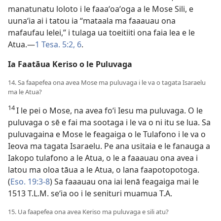
manatunatu loloto i le faaaʻoaʻoga a le Mose Sili, e
uunaʻia ai i tatou ia “mataala ma faaauau ona
mafaufau lelei,” i tulaga ua toeitiiti ona faia lea e le
Atua.—
1 Tesa. 5:2,
6
.
Ia Faatāua Keriso o le Puluvaga
14. Sa faapefea ona avea Mose ma puluvaga i le va o tagata Isaraelu
ma le Atua?
14
I le pei o Mose, na avea foʻi Iesu ma puluvaga. O le
puluvaga o sē e fai ma sootaga i le va o ni itu se lua. Sa
puluvagaina e Mose le feagaiga o le Tulafono i le va o
Ieova ma tagata Isaraelu. Pe ana usitaia e le fanauga a
Iakopo tulafono a le Atua, o le a faaauau ona avea i
latou ma oloa tāua a le Atua, o lana faapotopotoga.
(
Eso. 19:3-8
) Sa faaauau ona iai lenā feagaiga mai le
1513 T.L.M. seʻia oo i le senituri muamua T.A.
15. Ua faapefea ona avea Keriso ma puluvaga e sili atu?