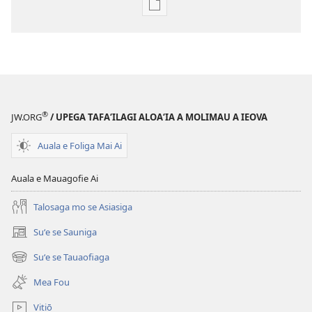
Vaega
e
kopi
ai
se
lomiga
LE
®
JW.ORG
/ UPEGA TAFA‘ILAGI ALOA‘IA A MOLIMAU A IEOVA
OLOMATAMATA
—
Auala e Foliga Mai Ai
LOMIGA
MO
Auala e Mauagofie Ai
SU‘ESU‘EGA
Talosaga mo se Asiasiga
Aperila 2009
Suʻe se Sauniga
(tatala
se
Suʻe se Tauaofiaga
(tatala
isi
se
polokalame)
Mea Fou
isi
polokalame)
Vitiō