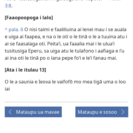
3:8
.
[Faaopoopoga i lalo]
^
pala. 6
O nisi taimi e faaliliuina ai lenei mau i se auala
e uiga ai faapea, e na o le oti o le tinā o le a tuuina atu i
ai se faasalaga oti. Peitaʻi, ua faaalia mai i le uluaʻi
tusitusiga Eperu, sa uiga atu le tulafono i aafiaga e iʻu
ai ina oti le tinā po o lana pepe foʻi e leʻi fanau mai.
[Ata i le itulau 13]
O le a saunia e Ieova le vaifofō mo mea tigā uma o loo
iai
Mataupu ua mavae
Mataupu e sosoo