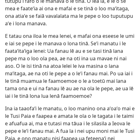
tutupu i fafo o le manava o le tinā. O lea la, e lē o se
mea e faateʻia ai ona e mafai e se tinā o loo maʻitaga,
ona atiaʻe se faiā vavalalata ma le pepe o loo tuputupu
aʻe i lona manava.
E tatau ona iloa le mea lenei, e mafai ona eseese le umi
e iai se pepe i le manava o lona tinā. Seʻi manatu i le
faataʻitaʻiga lenei: Ua fanau lē au e se tasi tinā lana
pepe ma o loo ola pea, ae na oti ina ua mavae ni nai
aso. O le isi tinā na atoa lelei le iva masina o lana
maʻitaga, ae na oti le pepe a o leʻi fanau mai. Po ua iai i
le tinā muamua le faamoemoe o le a toetū mai lana
tama ona e ui na fanau lē au ae na ola le pepe, ae ua lē
iai i le tinā lona lua lenā faamoemoe?
Ina ia taaofaʻi le manatu, o loo manino ona aʻoaʻo mai e
le Tusi Paia e faapea e amata le ola o le tagata i le taimi
e afuafua ai, ma e tutasi ma tāua i le silasila a Ieova le
pepe e leʻi fanau mai. A fua la i nei upu moni mai le Tusi
Paia, e ono manatu nisi faapea ua feteenaʻi nei