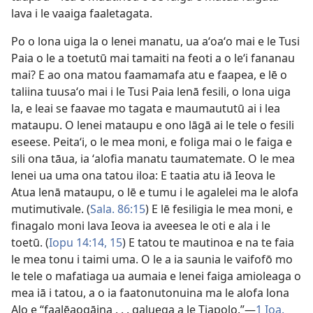
lava i le vaaiga faaletagata.
Po o lona uiga la o lenei manatu, ua aʻoaʻo mai e le Tusi
Paia o le a toetutū mai tamaiti na feoti a o leʻi fananau
mai? E ao ona matou faamamafa atu e faapea, e lē o
taliina tuusaʻo mai i le Tusi Paia lenā fesili, o lona uiga
la, e leai se faavae mo tagata e maumaututū ai i lea
mataupu. O lenei mataupu e ono lāgā ai le tele o fesili
eseese. Peitaʻi, o le mea moni, e foliga mai o le faiga e
sili ona tāua, ia ʻalofia manatu taumatemate. O le mea
lenei ua uma ona tatou iloa: E taatia atu iā Ieova le
Atua lenā mataupu, o lē e tumu i le agalelei ma le alofa
mutimutivale. (
Sala. 86:15
) E lē fesiligia le mea moni, e
finagalo moni lava Ieova ia aveesea le oti e ala i le
toetū. (
Iopu 14:14, 15
) E tatou te mautinoa e na te faia
le mea tonu i taimi uma. O le a ia saunia le vaifofō mo
le tele o mafatiaga ua aumaia e lenei faiga amioleaga o
mea iā i tatou, a o ia faatonutonuina ma le alofa lona
Alo e “faalēaogāina . . . galuega a le Tiapolo.”—
1 Ioa.