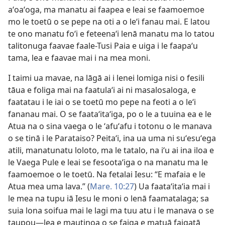
aʻoaʻoga, ma manatu ai faapea e leai se faamoemoe
mo le toetū o se pepe na oti a o leʻi fanau mai. E latou
te ono manatu foʻi e feteenaʻi lenā manatu ma lo tatou
talitonuga faavae faale-Tusi Paia e uiga i le faapaʻu
tama, lea e faavae mai i na mea moni.
I taimi ua mavae, na lāgā ai i lenei lomiga nisi o fesili
tāua e foliga mai na faatulaʻi ai ni masalosaloga, e
faatatau i le iai o se toetū mo pepe na feoti a o leʻi
fananau mai. O se faataʻitaʻiga, po o le a tuuina ea e le
Atua na o sina vaega o le ʻafuʻafu i totonu o le manava
o se tinā i le Parataiso? Peitaʻi, ina ua uma ni suʻesuʻega
atili, manatunatu loloto, ma le tatalo, na iʻu ai ina iloa e
le Vaega Pule e leai se fesootaʻiga o na manatu ma le
faamoemoe o le toetū. Na fetalai Iesu: “E mafaia e le
Atua mea uma lava.” (
Mare. 10:27
) Ua faataʻitaʻia mai i
le mea na tupu iā Iesu le moni o lenā faamatalaga; sa
suia lona soifua mai le lagi ma tuu atu i le manava o se
taupou—lea e mautinoa o se faiga e matuā faigatā