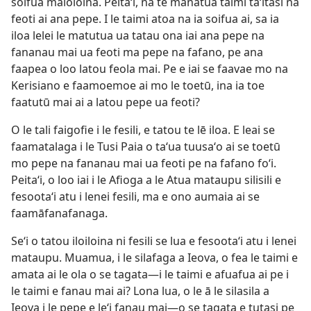
soifua mālōlōina. Peitaʻi, na te manatua taimi taʻitasi na
feoti ai ana pepe. I le taimi atoa na ia soifua ai, sa ia
iloa lelei le matutua ua tatau ona iai ana pepe na
fananau mai ua feoti ma pepe na fafano, pe ana
faapea o loo latou feola mai. Pe e iai se faavae mo na
Kerisiano e faamoemoe ai mo le toetū, ina ia toe
faatutū mai ai a latou pepe ua feoti?
O le tali faigofie i le fesili, e tatou te lē iloa. E leai se
faamatalaga i le Tusi Paia o taʻua tuusaʻo ai se toetū
mo pepe na fananau mai ua feoti pe na fafano foʻi.
Peitaʻi, o loo iai i le Afioga a le Atua mataupu silisili e
fesootaʻi atu i lenei fesili, ma e ono aumaia ai se
faamāfanafanaga.
Seʻi o tatou iloiloina ni fesili se lua e fesootaʻi atu i lenei
mataupu. Muamua, i le silafaga a Ieova, o fea le taimi e
amata ai le ola o se tagata—i le taimi e afuafua ai pe i
le taimi e fanau mai ai? Lona lua, o le ā le silasila a
Ieova i le pepe e leʻi fanau mai—o se tagata e tutasi pe