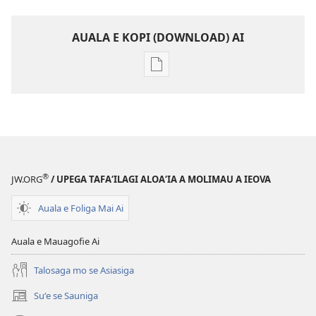
AUALA E KOPI (DOWNLOAD) AI
Vaega
e
kopi
ai
se
lomiga
LE
®
JW.ORG
/ UPEGA TAFA‘ILAGI ALOA‘IA A MOLIMAU A IEOVA
OLOMATAMATA
—
Auala e Foliga Mai Ai
LOMIGA
MO
Auala e Mauagofie Ai
SU‘ESU‘EGA
Talosaga mo se Asiasiga
Aperila 2009
Suʻe se Sauniga
(tatala
se