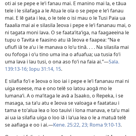
oti ai se pepe e leʻi fanau mai. E manino mai la, e tāua
tele i le silafaga a le Atua le ola o se pepe e leʻi fanau
mai. E lē gata i lea, o le tele o isi mau o le Tusi Paia ua
faaalia mai ai e silasila Ieova i pepe e leʻi fananau mai, o
ni tagata moni lava. O se faataʻitaʻiga, na faagaeeina le
tupu o Tavita e faasino atu iā Ieova e faapea: “Na e
ufiufi iā te aʻu i le manava o loʻu tinā. . . . Na silasila mai
ou fofoga i oʻu tino uma ina o afuafua; ua tusia foʻi
uma lava i lau tusi, o ona aso foʻi na faia ai.”—
Sala.
139:13-16;
Iopu 31:14, 15
.
E silafia foʻi e Ieova o loo iai i pepe e leʻi fananau mai ni
uiga eseese, ma e ono telē so latou aogā mo le
lumanaʻi. A o maʻitaga le avā a Isaako, o Repeka, i se
masaga, sa taʻu atu e Ieova se valoaga e faatatau i
tama e toʻalua lea o loo tauivi i lona manava, e taʻu mai
ai ua ia silafia uiga o loo iā i laʻua lea o le a matuā telē
se aafiaga e oo i ai.—
Kene. 25:22, 23;
Roma 9:10-13
.