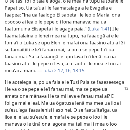
O se tasi foʻi o tala e aogā, o le mea na tupu iā Ioane le
Papatiso. Ua taʻua i le faamatalaga a le Evagelia e
faapea: “Ina ua faalogo Elisapeta i le leo o Maria, ona
osooso ai lea o le pepe o i lona manava; ma ua
faatumuina Elisapeta i le agaga paia.” (
Luka 1:41
) I le
faamatalaina o lenei mea na tupu, na faaaogā ai e le
fomaʻi o Luka se upu Eleni e mafai ona faasino atu a lē i
se tamaitiiti e leʻi fanau mai, ia po o se pepe foʻi ua
fanau mai. Sa ia faaaogā le upu lava foʻi lenā ina ua
faasino atu i le pepe o Iesu, a o taoto i le mea e tuu ai
meaʻai a manu.—
Luka 2:12,
16;
18:15
.
I le aotelega la, po ua faia e le Tusi Paia se faaeseesega
i le va o se pepe e leʻi fanau mai, ma se
pepe ua
amata ona mānava i le taimi lava e fanau mai ai? E
foliga mai e leai. Ma ua ōgatusa lenā ma mea ua iloa i
suʻesuʻega faasaienisi i aso nei. O se faataʻitaʻiga, ua
iloa e le ʻau suʻesuʻe, e mafai e se pepe o loo i le
manava o le tinā ona lagona ma tali mai i mea o loo