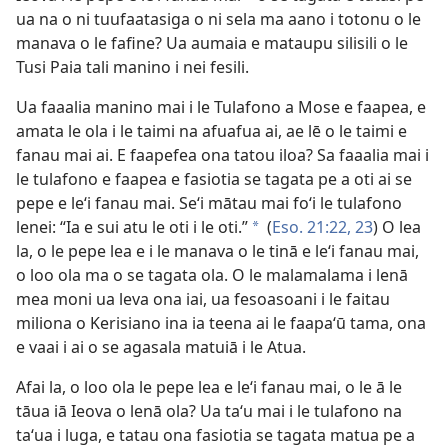
ua na o ni tuufaatasiga o ni sela ma aano i totonu o le
manava o le fafine? Ua aumaia e mataupu silisili o le
Tusi Paia tali manino i nei fesili.
Ua faaalia manino mai i le Tulafono a Mose e faapea, e
amata le ola i le taimi na afuafua ai, ae lē o le taimi e
fanau mai ai. E faapefea ona tatou iloa? Sa faaalia mai i
le tulafono e faapea e fasiotia se tagata pe a oti ai se
pepe e leʻi fanau mai. Seʻi mātau mai foʻi le tulafono
lenei: “Ia e sui atu le oti i le oti.”
(
Eso. 21:22, 23
) O lea
*
la, o le pepe lea e i le manava o le tinā e leʻi fanau mai,
o loo ola ma o se tagata ola. O le malamalama i lenā
mea moni ua leva ona iai, ua fesoasoani i le faitau
miliona o Kerisiano ina ia teena ai le faapaʻū tama, ona
e vaai i ai o se agasala matuiā i le Atua.
Afai la, o loo ola le pepe lea e leʻi fanau mai, o le ā le
tāua iā Ieova o lenā ola? Ua taʻu mai i le tulafono na
taʻua i luga, e tatau ona fasiotia se tagata matua pe a