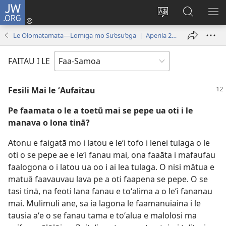
JW.ORG
Log
In
Sui
Suʻe
SH
(tatala
le
i
ME
Le Olomatamata—Lomiga mo Su‘esu‘ega | Aperila 2009
se
gagana
le
isi
o
JW.ORG
FAITAU I LE
polokalame)
le
upega
Fesili Mai le ʻAufaitau
tafaʻilagi
Pe faamata o le a toetū mai se pepe ua oti i le
manava o lona tinā?
Atonu e faigatā mo i latou e leʻi tofo i lenei tulaga o le
oti o se pepe ae e leʻi fanau mai, ona faaāta i mafaufau
faalogona o i latou ua oo i ai lea tulaga. O nisi mātua e
matuā faavauvau lava pe a oti faapena se pepe. O se
tasi tinā, na feoti lana fanau e toʻalima a o leʻi fananau
mai. Mulimuli ane, sa ia lagona le faamanuiaina i le
tausia aʻe o se fanau tama e toʻalua e malolosi ma