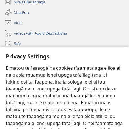
Suʻe se Tauaofiaga
(tatala
isi
se
polokalame)
Mea Fou
isi
polokalame)
Vitiō
Videos with Audio Descriptions
Suʻe
Faamatalaga mo Ofisa o le Malo
Privacy Settings
Fesoasoani
E matou te faaaogāina cookies (faamatalaga e iloa ai
na e asia muamua lenei upega tafaʻilagi) ma isi
Foa'i Tauofo
(tatala
tekinolosi tai faapena, ina ia sologa lelei ai lou
se
faaaogāina o lenei upega tafa’ilagi. O nisi cookies e
isi
Lomiga Faale-Tusi Paia I LE INITANETI™
manaomia ina ia mafai ai ona faaaogā lenei upega
(tatala
polokalame)
tafaʻilagi, ma e lē mafai ona teena. E mafai ona e
se
®
JW Hub
isi
taliaina pe teena nisi o cookies faaopoopo, lea e
(tatala
polokalame)
se
matou te faaaogāina mo na o le faaleleia atili o lou
App o le
JW Library
isi
faaaogāina o lenei upega tafaʻilagi. O nei faamatalaga
polokalame)