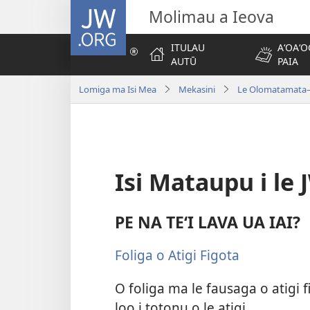
JW.ORG
Molimau a Ieova
ITULAU
AʻOAʻO
AUTŪ
PAIA
Lomiga ma Isi Mea
Mekasini
Le Olomatamata—
Isi Mataupu i le
PE NA TEʻI LAVA UA IAI?
Foliga o Atigi Figota
O foliga ma le fausaga o atigi f
loo i totonu o le atigi.