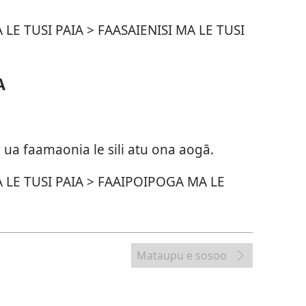
A A LE TUSI PAIA > FAASAIENISI MA LE TUSI
A
ō ua faamaonia le sili atu ona aogā.
GA A LE TUSI PAIA > FAAIPOIPOGA MA LE
Mataupu e sosoo