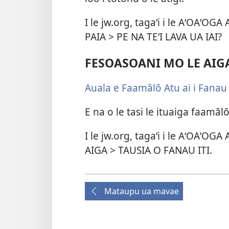
I le jw.org, tagaʻi i le AʻOAʻOG
PAIA > PE NA TEʻI LAVA UA IAI?
FESOASOANI MO LE AIG
Auala e Faamālō Atu ai i Fanau
E na o le tasi le ituaiga faamāl
I le jw.org, tagaʻi i le AʻOAʻO
AIGA > TAUSIA O FANAU ITI.
Mataupu ua mavae