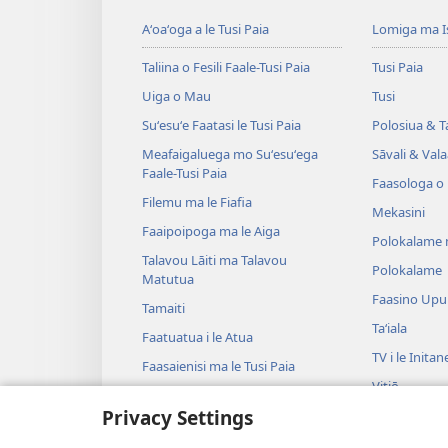
Aʻoaʻoga a le Tusi Paia
Lomiga ma I
Taliina o Fesili Faale-Tusi Paia
Tusi Paia
Uiga o Mau
Tusi
Suʻesuʻe Faatasi le Tusi Paia
Polosiua & T
Meafaigaluega mo Suʻesuʻega
Sāvali & Vala
Faale-Tusi Paia
Faasologa o
Filemu ma le Fiafia
Mekasini
Faaipoipoga ma le Aiga
Polokalame 
Talavou Lāiti ma Talavou
Polokalame
Matutua
Faasino Upu
Tamaiti
Taʻiala
Faatuatua i le Atua
TV i le Initan
Faasaienisi ma le Tusi Paia
Vitiō
Talafaasolopito ma le Tusi Paia
Privacy Settings
Musika
Tala—E na o