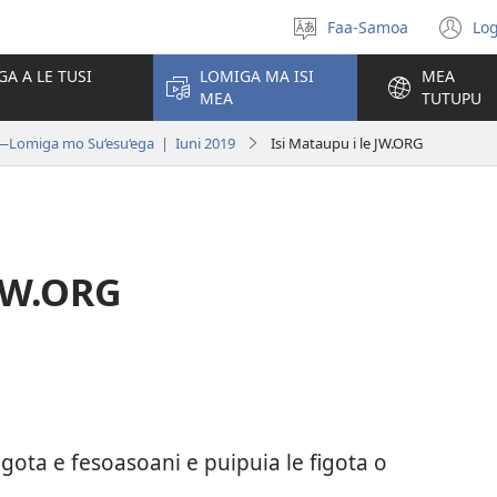
Faa-Samoa
Log
Filifili
(t
le
se
GA A LE TUSI
LOMIGA MA ISI
MEA
gagana
isi
MEA
TUTUPU
po
Lomiga mo Su‘esu‘ega | Iuni 2019
Isi Mataupu i le JW.ORG
 JW.ORG
igota e fesoasoani e puipuia le figota o