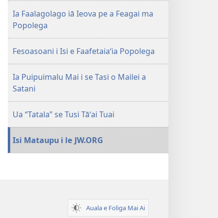
Iuni 2019
Ia Faalagolago iā Ieova pe a Feagai ma
Popolega
Fesoasoani i Isi e Faafetaiaʻia Popolega
Ia Puipuimalu Mai i se Tasi o Mailei a
Satani
Ua “Tatala” se Tusi Tāʻai Tuai
Isi Mataupu i le JW.ORG
Auala e Foliga Mai Ai