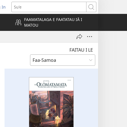
 In
atala
Su'e
FAAMATALAGA E FAATATAU IĀ I
MATOU
lokalame)
FAITAU I LE