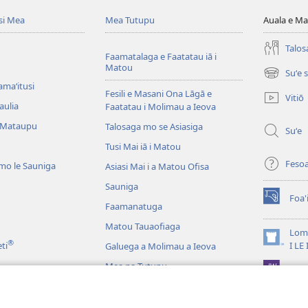
si Mea
Mea Tutupu
Auala e Ma
Talos
Faamatalaga e Faatatau iā i
Matou
Suʻe 
(tatala
amaʻitusi
se
Fesili e Masani Ona Lāgā e
Vitiō
isi
aulia
Faatatau i Molimau a Ieova
polokalam
 Mataupu
Talosaga mo se Asiasiga
Suʻe
Tusi Mai iā i Matou
Feso
mo le Sauniga
Asiasi Mai i a Matou Ofisa
Sauniga
Foa'
(tatala
Faamanatuga
se
Matou Tauaofiaga
isi
Lomi
®
polokalam
(tatala
eti
I LE
Galuega a Molimau a Ieova
se
Mea na Tutupu
App 
isi
polokalam
Lalolagi Aoao
 Leo