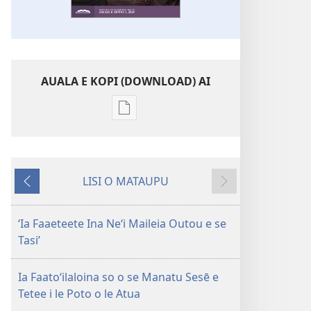
AUALA E KOPI (DOWNLOAD) AI
Vaega
e
kopi
ai
LISI O MATAUPU
se
Mataupu
Mataupu
lomiga
ua
e
LE
mavae
sosoo
ʻIa Faaeteete Ina Neʻi Maileia Outou e se
OLOMATAMATA
Tasi’
—
LOMIGA
Ia Faatoʻilaloina so o se Manatu Sesē e
MO
Tetee i le Poto o le Atua
SU‘ESU‘EGA