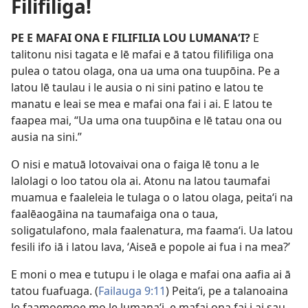
Filifiliga!
PE E MAFAI ONA E FILIFILIA LOU LUMANAʻI?
E
talitonu nisi tagata e lē mafai e ā tatou filifiliga ona
pulea o tatou olaga, ona ua uma ona tuupōina. Pe a
latou lē taulau i le ausia o ni sini patino e latou te
manatu e leai se mea e mafai ona fai i ai. E latou te
faapea mai, “Ua uma ona tuupōina e lē tatau ona ou
ausia na sini.”
O nisi e matuā lotovaivai ona o faiga lē tonu a le
lalolagi o loo tatou ola ai. Atonu na latou taumafai
muamua e faaleleia le tulaga o o latou olaga, peitaʻi na
faalēaogāina na taumafaiga ona o taua,
soligatulafono, mala faalenatura, ma faamaʻi. Ua latou
fesili ifo iā i latou lava, ʻAiseā e popole ai fua i na mea?’
E moni o mea e tutupu i le olaga e mafai ona aafia ai ā
tatou fuafuaga. (
Failauga 9:11
) Peitaʻi, pe a talanoaina
le faamoemoe mo le lumanaʻi, e mafai ona fai i ai sau