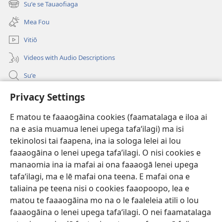
Suʻe se Tauaofiaga
(tatala
isi
se
polokalame)
Mea Fou
isi
polokalame)
Vitiō
Videos with Audio Descriptions
Suʻe
Faamatalaga mo Ofisa o le Malo
Privacy Settings
Fesoasoani
E matou te faaaogāina cookies (faamatalaga e iloa ai
na e asia muamua lenei upega tafaʻilagi) ma isi
Foa'i Tauofo
tekinolosi tai faapena, ina ia sologa lelei ai lou
(tatala
se
faaaogāina o lenei upega tafa’ilagi. O nisi cookies e
isi
Lomiga Faale-Tusi Paia I LE INITANETI™
manaomia ina ia mafai ai ona faaaogā lenei upega
(tatala
polokalame)
tafaʻilagi, ma e lē mafai ona teena. E mafai ona e
se
®
JW Hub
isi
taliaina pe teena nisi o cookies faaopoopo, lea e
(tatala
polokalame)
matou te faaaogāina mo na o le faaleleia atili o lou
se
App o le
JW Library
isi
faaaogāina o lenei upega tafaʻilagi. O nei faamatalaga
polokalame)