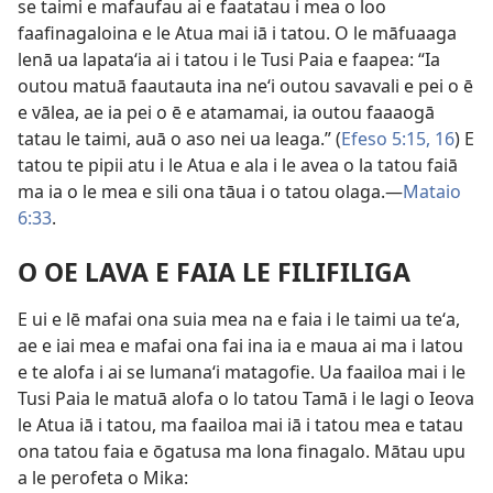
se taimi e mafaufau ai e faatatau i mea o loo
faafinagaloina e le Atua mai iā i tatou. O le māfuaaga
lenā ua lapataʻia ai i tatou i le Tusi Paia e faapea: “Ia
outou matuā faautauta ina neʻi outou savavali e pei o ē
e vālea, ae ia pei o ē e atamamai, ia outou faaaogā
tatau le taimi, auā o aso nei ua leaga.” (
Efeso 5:15, 16
) E
tatou te pipii atu i le Atua e ala i le avea o la tatou faiā
ma ia o le mea e sili ona tāua i o tatou olaga.​—
Mataio
6:33
.
O OE LAVA E FAIA LE FILIFILIGA
E ui e lē mafai ona suia mea na e faia i le taimi ua teʻa,
ae e iai mea e mafai ona fai ina ia e maua ai ma i latou
e te alofa i ai se lumanaʻi matagofie. Ua faailoa mai i le
Tusi Paia le matuā alofa o lo tatou Tamā i le lagi o Ieova
le Atua iā i tatou, ma faailoa mai iā i tatou mea e tatau
ona tatou faia e ōgatusa ma lona finagalo. Mātau upu
a le perofeta o Mika: