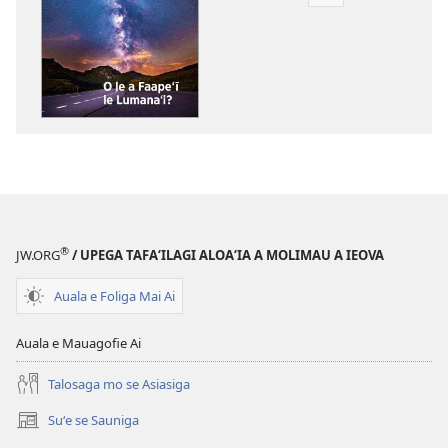
Vaega
e
kopi
ai
se
lomiga
LE
OLOMATAMATA
O
le
a
®
JW.ORG
/ UPEGA TAFA‘ILAGI ALOA‘IA A MOLIMAU A IEOVA
Faapeʻī
le
Auala e Foliga Mai Ai
Lumanaʻi?
Auala e Mauagofie Ai
Talosaga mo se Asiasiga
Suʻe se Sauniga
(tatala
se