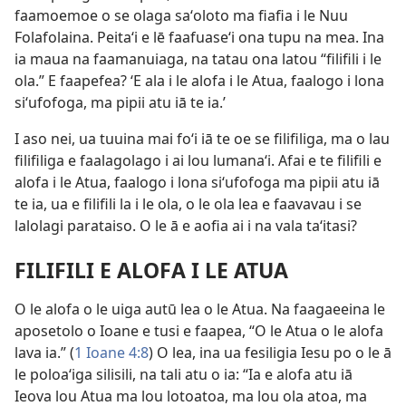
faamoemoe o se olaga saʻoloto ma fiafia i le Nuu
Folafolaina. Peitaʻi e lē faafuaseʻi ona tupu na mea. Ina
ia maua na faamanuiaga, na tatau ona latou “filifili i le
ola.” E faapefea? ʻE ala i le alofa i le Atua, faalogo i lona
siʻufofoga, ma pipii atu iā te ia.’
I aso nei, ua tuuina mai foʻi iā te oe se filifiliga, ma o lau
filifiliga e faalagolago i ai lou lumanaʻi. Afai e te filifili e
alofa i le Atua, faalogo i lona siʻufofoga ma pipii atu iā
te ia, ua e filifili la i le ola, o le ola lea e faavavau i se
lalolagi parataiso. O le ā e aofia ai i na vala taʻitasi?
FILIFILI E ALOFA I LE ATUA
O le alofa o le uiga autū lea o le Atua. Na faagaeeina le
aposetolo o Ioane e tusi e faapea, “O le Atua o le alofa
lava ia.” (
1 Ioane 4:8
) O lea, ina ua fesiligia Iesu po o le ā
le poloaʻiga silisili, na tali atu o ia: “Ia e alofa atu iā
Ieova lou Atua ma lou lotoatoa, ma lou ola atoa, ma