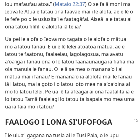
lou mafaufau atoa.” (
Mataio 22:37
) O se faiā moni ma
Ieova le Atua e tatau ona faavae mai i le alofa, ae e lē o
le fefe po o le usiusitaʻi e faatagāfai. Aiseā la e tatau ai
ona tatou filifili e alolofa iā te ia?
Ua pei le alofa o Ieova mo tagata o le alofa o mātua
mo a latou fanau. E ui e lē lelei atoatoa mātua, ae e
latou te faatonu, faalaeiau, lagolagosua, ma avatu
aʻoaʻiga i fanau ona o lo latou faanaunauga ia fiafia ma
ola manuia le fanau. O le ā se mea o mananaʻo i ai
mātua mai i fanau? E mananaʻo ia alolofa mai le fanau
iā i latou, ma ia goto i o latou loto mea na aʻoaʻoina ai
mo lo latou lelei. Pe ua lē talafeagai ai ona faatalitalia e
lo tatou Tamā faalelagi lo tatou talisapaia mo mea uma
ua ia faia mo i tatou?
FAALOGO I LONA SIʻUFOFOGA
I le uluaʻi gagana na tusia ai le Tusi Paia, o le upu