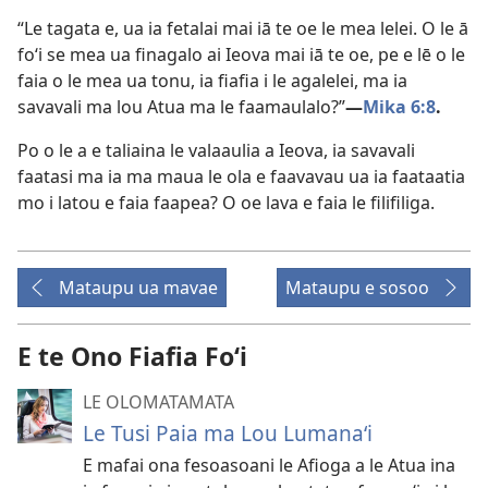
“Le tagata e, ua ia fetalai mai iā te oe le mea lelei. O le ā
foʻi se mea ua finagalo ai Ieova mai iā te oe, pe e lē o le
faia o le mea ua tonu, ia fiafia i le agalelei, ma ia
savavali ma lou Atua ma le faamaulalo?”​
—
Mika 6:8
.
Po o le a e taliaina le valaaulia a Ieova, ia savavali
faatasi ma ia ma maua le ola e faavavau ua ia faataatia
mo i latou e faia faapea? O oe lava e faia le filifiliga.
Mataupu ua mavae
Mataupu e sosoo
E te Ono Fiafia Foʻi
LE OLOMATAMATA
Le Tusi Paia ma Lou Lumanaʻi
E mafai ona fesoasoani le Afioga a le Atua ina