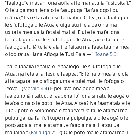
“faalogo”e masani ona aofia ai le manatu ia “usiusitaʻi.”
O le uiga moni lenā o le faaupuga “Ia faalogo i ou
mātua,” lea e fai atu i se tamaitiiti. O lea, o le faalogo i
le siʻufofoga o le Atua e uiga atu i le aʻoaʻoina ma
usitaʻia mea ua ia fetalai mai ai. E ui e lē mafai ona
tatou lagonaina le siʻufofoga o le Atua, ae e tatou te
faalogo atu iā te ia e ala i le faitau ma faatatauina mea
o loo taʻua i lana Afioga le Tusi Paia.​—
1 Ioane 5:3
.
Ina ia faaalia le tāua o le faalogo i le siʻufofoga o le
Atua, na fetalai ai Iesu e faapea: “E lē na o meaʻai e ola
ai le tagata, ae o afioga uma e tulei mai i le fofoga o
Ieova.” (
Mataio 4:4
) E pei lava ona aogā meaʻai
faaletino iā i tatou, e faapena foʻi ona sili atu le aogā o
le aʻoaʻoina o le poto i le Atua. Aiseā? Na faamatala e le
Tupu poto o Solomona e faapea: “Ua fai le atamai ma
puipuiga, ua fai foʻi tupe ma puipuiga; a o le aogā o le
poto atoa ai ma le atamai, e faaolaina ai i latou ua
mauaina.” (
Failauga 7:12
) O le poto ma le atamai mai i