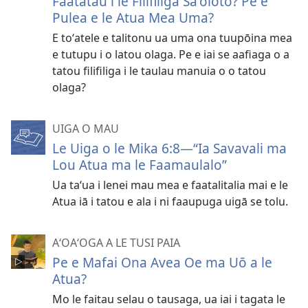
Faatatau i le Filifiliga Saʻoloto? Pe e
Pulea e le Atua Mea Uma?
E toʻatele e talitonu ua uma ona tuupōina mea
e tutupu i o latou olaga. Pe e iai se aafiaga o a
tatou filifiliga i le taulau manuia o o tatou
olaga?
UIGA O MAU
Le Uiga o le Mika 6:8​—“Ia Savavali ma
Lou Atua ma le Faamaulalo”
Ua taʻua i lenei mau mea e faatalitalia mai e le
Atua iā i tatou e ala i ni faaupuga uigā se tolu.
AʻOAʻOGA A LE TUSI PAIA
Pe e Mafai Ona Avea Oe ma Uō a le
Atua?
Mo le faitau selau o tausaga, ua iai i tagata le