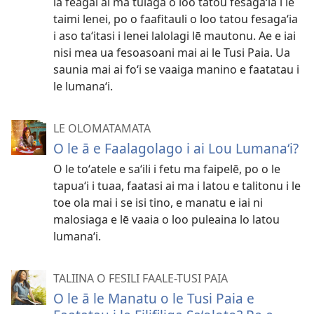
ia feagai ai ma tulaga o loo tatou fesagaʻia i le
taimi lenei, po o faafitauli o loo tatou fesagaʻia
i aso taʻitasi i lenei lalolagi lē mautonu. Ae e iai
nisi mea ua fesoasoani mai ai le Tusi Paia. Ua
saunia mai ai foʻi se vaaiga manino e faatatau i
le lumanaʻi.
LE OLOMATAMATA
O le ā e Faalagolago i ai Lou Lumanaʻi?
O le toʻatele e saʻili i fetu ma faipelē, po o le
tapuaʻi i tuaa, faatasi ai ma i latou e talitonu i le
toe ola mai i se isi tino, e manatu e iai ni
malosiaga e lē vaaia o loo puleaina lo latou
lumanaʻi.
TALIINA O FESILI FAALE-TUSI PAIA
O le ā le Manatu o le Tusi Paia e