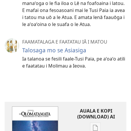
manaʻoga o le fia iloa o Lē na foafoaina i latou.
E mafai ona fesoasoani mai le Tusi Paia ia avea
i tatou ma uō a le Atua. E amata lenā faauōga i
le aʻoaʻoina o le suafa o le Atua.
FAAMATALAGA E FAATATAU IĀ I MATOU
Talosaga mo se Asiasiga
Ia talanoa se fesili faale-Tusi Paia, pe aʻoaʻo atili
e faatatau i Molimau a Ieova.
AUALA E KOPI
(DOWNLOAD) AI