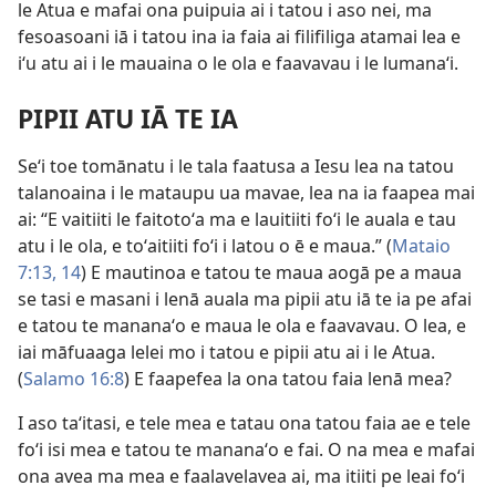
le Atua e mafai ona puipuia ai i tatou i aso nei, ma
fesoasoani iā i tatou ina ia faia ai filifiliga atamai lea e
iʻu atu ai i le mauaina o le ola e faavavau i le lumanaʻi.
PIPII ATU IĀ TE IA
Seʻi toe tomānatu i le tala faatusa a Iesu lea na tatou
talanoaina i le mataupu ua mavae, lea na ia faapea mai
ai: “E vaitiiti le faitotoʻa ma e lauitiiti foʻi le auala e tau
atu i le ola, e toʻaitiiti foʻi i latou o ē e maua.” (
Mataio
7:13, 14
) E mautinoa e tatou te maua aogā pe a maua
se tasi e masani i lenā auala ma pipii atu iā te ia pe afai
e tatou te mananaʻo e maua le ola e faavavau. O lea, e
iai māfuaaga lelei mo i tatou e pipii atu ai i le Atua.
(
Salamo 16:8
) E faapefea la ona tatou faia lenā mea?
I aso taʻitasi, e tele mea e tatau ona tatou faia ae e tele
foʻi isi mea e tatou te mananaʻo e fai. O na mea e mafai
ona avea ma mea e faalavelavea ai, ma itiiti pe leai foʻi