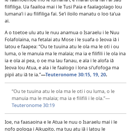
filifiliga. Ua faailoa mai i le Tusi Paia e faalagolago lou
lumanaʻi i au filifiliga fai. Seʻi iloilo manatu o loo taʻua
ai.
A o toetoe ulu atu le nuu anamua o Isaraelu i le Nuu
Folafolaina, na fetalai atu Mose i le suafa o Ieova iā i
latou e faapea: “Ou te tuuina atu le ola ma le oti i ou
luma, o le manuia ma le malaia; ma ia e filifili i le ola ina
ia e ola ai pea, o oe ma lau fanau, e ala i le alofa iā
Ieova lou Atua, e ala i le faalogo i lona siʻufofoga ma
pipii atu iā te ia.”​
—
Teuteronome 30:15,
19, 20
.
“Ou te tuuina atu le ola ma le oti i ou luma, o le
manuia ma le malaia; ma ia e filifili i le ola.”​—
Teuteronome 30:19
Ioe, na faasaoina e le Atua le nuu o Isaraelu mai i le
nofo pologa i Aikupito, ma tuu atu iā i latou le