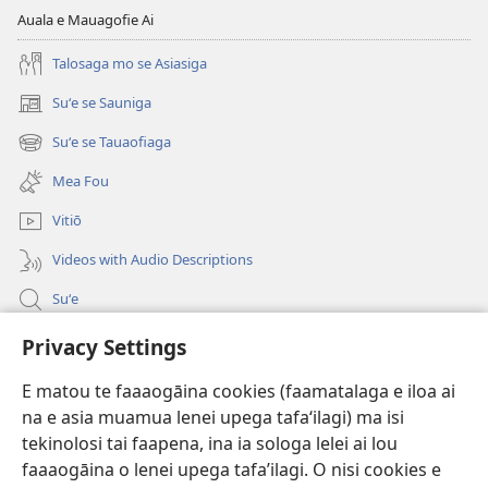
Auala e Mauagofie Ai
Talosaga mo se Asiasiga
Suʻe se Sauniga
(tatala
se
Suʻe se Tauaofiaga
(tatala
isi
se
polokalame)
Mea Fou
isi
polokalame)
Vitiō
Videos with Audio Descriptions
Suʻe
Faamatalaga mo Ofisa o le Malo
Privacy Settings
Fesoasoani
E matou te faaaogāina cookies (faamatalaga e iloa ai
na e asia muamua lenei upega tafaʻilagi) ma isi
Foa'i Tauofo
tekinolosi tai faapena, ina ia sologa lelei ai lou
(tatala
se
faaaogāina o lenei upega tafa’ilagi. O nisi cookies e
isi