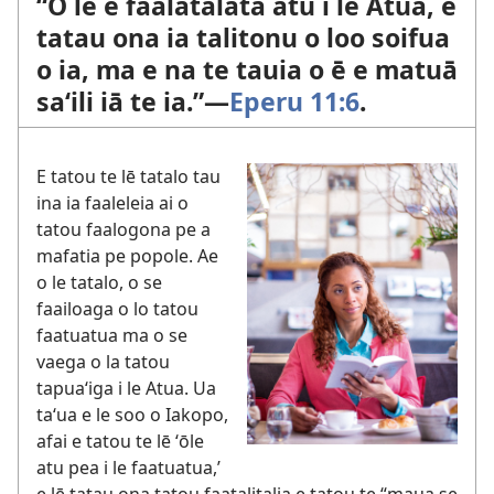
“O lē e faalatalata atu i le Atua, e
tatau ona ia talitonu o loo soifua
o ia, ma e na te tauia o ē e matuā
saʻili iā te ia.”—
Eperu 11:6
.
E tatou te lē tatalo tau
ina ia faaleleia ai o
tatou faalogona pe a
mafatia pe popole. Ae
o le tatalo, o se
faailoaga o lo tatou
faatuatua ma o se
vaega o la tatou
tapuaʻiga i le Atua. Ua
taʻua e le soo o Iakopo,
afai e tatou te lē ʻōle
atu pea i le faatuatua,’