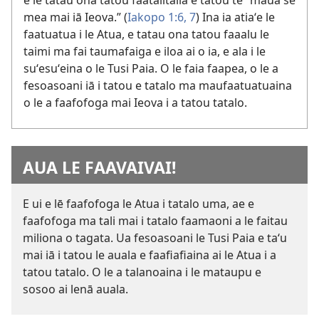
e lē tatau ona tatou faatalitalia e tatou te “maua se
mea mai iā Ieova.” (
Iakopo 1:6, 7
) Ina ia atiaʻe le
faatuatua i le Atua, e tatau ona tatou faaalu le
taimi ma fai taumafaiga e iloa ai o ia, e ala i le
suʻesuʻeina o le Tusi Paia. O le faia faapea, o le a
fesoasoani iā i tatou e tatalo ma maufaatuatuaina
o le a faafofoga mai Ieova i a tatou tatalo.
AUA LE FAAVAIVAI!
E ui e lē faafofoga le Atua i tatalo uma, ae e
faafofoga ma tali mai i tatalo faamaoni a le faitau
miliona o tagata. Ua fesoasoani le Tusi Paia e taʻu
mai iā i tatou le auala e faafiafiaina ai le Atua i a
tatou tatalo. O le a talanoaina i le mataupu e
sosoo ai lenā auala.