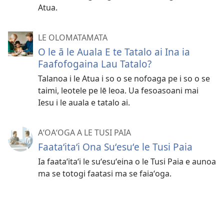
Atua.
LE OLOMATAMATA
O le ā le Auala E te Tatalo ai Ina ia
Faafofogaina Lau Tatalo?
Talanoa i le Atua i so o se nofoaga pe i so o se
taimi, leotele pe lē leoa. Ua fesoasoani mai
Iesu i le auala e tatalo ai.
AʻOAʻOGA A LE TUSI PAIA
Faataʻitaʻi Ona Suʻesuʻe le Tusi Paia
Ia faataʻitaʻi le suʻesuʻeina o le Tusi Paia e aunoa
ma se totogi faatasi ma se faiaʻoga.