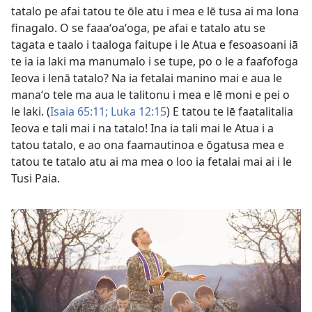
tatalo pe afai tatou te ōle atu i mea e lē tusa ai ma lona
finagalo. O se faaaʻoaʻoga, pe afai e tatalo atu se
tagata e taalo i taaloga faitupe i le Atua e fesoasoani iā
te ia ia laki ma manumalo i se tupe, po o le a faafofoga
Ieova i lenā tatalo? Na ia fetalai manino mai e aua le
manaʻo tele ma aua le talitonu i mea e lē moni e pei o
le laki. (
Isaia 65:11;
Luka 12:15
) E tatou te lē faatalitalia
Ieova e tali mai i na tatalo! Ina ia tali mai le Atua i a
tatou tatalo, e ao ona faamautinoa e ōgatusa mea e
tatou te tatalo atu ai ma mea o loo ia fetalai mai ai i le
Tusi Paia.