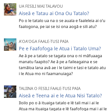
UA FESILI MAI TALAVOU
Aiseā e Tatau ai Ona Ou Tatalo?
Po o le tatalo ua na o se auala e faaleleia ai oʻu
faalogona, pe iai se isi ona aogā e sili atu?
A'OA'OGA FAALE-TUSI PAIA
Pe e Faafofoga le Atua i Tatalo Uma?
Ae ā pe a tatalo se tagata ona o ni māfuaaga
manatu faapito? Ae ā pe a faileagaina e se
tamāloa lana avā ae i le taimi e tasi e tatalo atu
i le Atua mo ni faamanuiaga?
TALIINA O FESILI FAALE-TUSI PAIA
Aiseā e Teena ai e le Atua Nisi Tatalo?
Iloilo po o ā ituaiga tatalo e lē tali mai i ai le
Atua ma ituaiga tagata e lē faafofoga mai i ai le