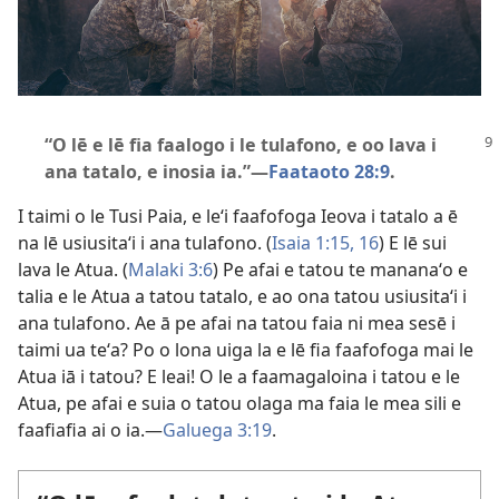
“O lē e lē fia faalogo i le tulafono, e oo lava i
ana tatalo, e inosia ia.”—
Faataoto 28:9
.
I taimi o le Tusi Paia, e leʻi faafofoga Ieova i tatalo a ē
na lē usiusitaʻi i ana tulafono. (
Isaia 1:15, 16
) E lē sui
lava le Atua. (
Malaki 3:6
) Pe afai e tatou te mananaʻo e
talia e le Atua a tatou tatalo, e ao ona tatou usiusitaʻi i
ana tulafono. Ae ā pe afai na tatou faia ni mea sesē i
taimi ua teʻa? Po o lona uiga la e lē fia faafofoga mai le
Atua iā i tatou? E leai! O le a faamagaloina i tatou e le
Atua, pe afai e suia o tatou olaga ma faia le mea sili e
faafiafia ai o ia.—
Galuega 3:19
.