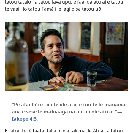
tatou tatalo i a tatou lava upu, e faailoa atu ai e tatou
te vaai i lo tatou Tamā i le lagi o sa tatou uō.
“Pe afai foʻi e tou te ōle atu, e tou te lē mauaina
auā e sesē le māfuaaga ua outou ōle atu ai.”—
Iakopo 4:3
.
E tatou te lē faatalitalia o le a tali mai le Atua i a tatou