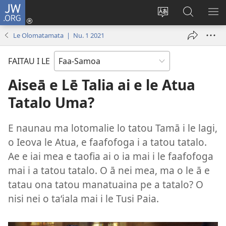
JW.ORG
Log
In
Sui
Suʻe
SH
(tatala
le
i
ME
Le Olomatamata | Nu. 1 2021
se
gagana
le
isi
o
JW.ORG
FAITAU I LE
polokalame)
le
upega
Aiseā e Lē Talia ai e le Atua
tafaʻilagi
Tatalo Uma?
E naunau ma lotomalie lo tatou Tamā i le lagi,
o Ieova le Atua, e faafofoga i a tatou tatalo.
Ae e iai mea e taofia ai o ia mai i le faafofoga
mai i a tatou tatalo. O ā nei mea, ma o le ā e
tatau ona tatou manatuaina pe a tatalo? O
nisi nei o taʻiala mai i le Tusi Paia.