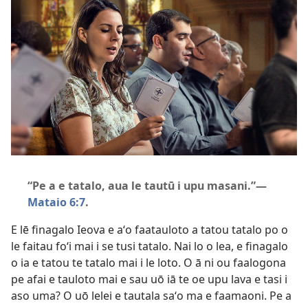
“Pe a e tatalo, aua le tautū i upu masani.”—
Mataio 6:7
.
E lē finagalo Ieova e aʻo faatauloto a tatou tatalo po o
le faitau foʻi mai i se tusi tatalo. Nai lo o lea, e finagalo
o ia e tatou te tatalo mai i le loto. O ā ni ou faalogona
pe afai e tauloto mai e sau uō iā te oe upu lava e tasi i
aso uma? O uō lelei e tautala saʻo ma e faamaoni. Pe a