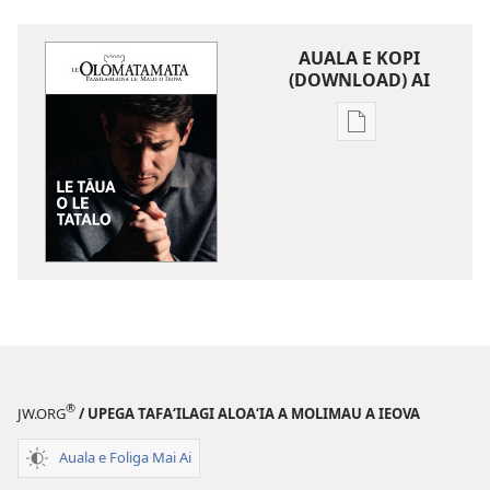
AUALA E KOPI
(DOWNLOAD) AI
Vaega
e
kopi
ai
se
lomiga
LE
OLOMATAMATA
Le
Tāua
o
®
JW.ORG
/ UPEGA TAFA‘ILAGI ALOA‘IA A MOLIMAU A IEOVA
le
Tatalo
Auala e Foliga Mai Ai