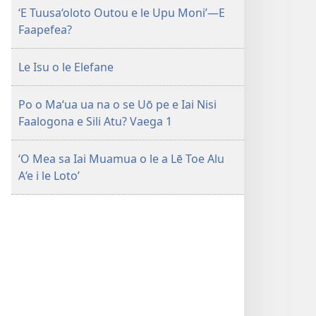
‘E Tuusa‘oloto Outou e le Upu Moni’—E
Faapefea?
Le Isu o le Elefane
Po o Ma‘ua ua na o se Uō pe e Iai Nisi
Faalogona e Sili Atu? Vaega 1
‘O Mea sa Iai Muamua o le a Lē Toe Alu
A‘e i le Loto’