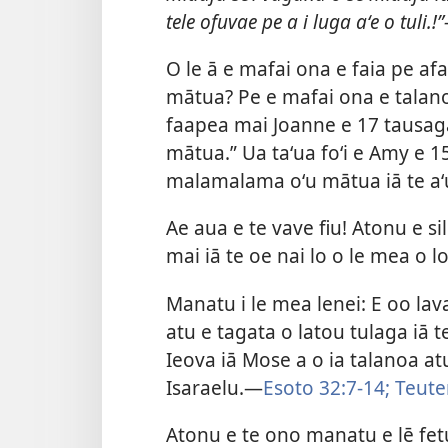
tele ofuvae pe a i luga aʻe o tuli.
O le ā e mafai ona e faia pe af
mātua? Pe e mafai ona e talano
faapea mai Joanne e 17 tausaga,
mātua.” Ua taʻua foʻi e Amy e 1
malamalama oʻu mātua iā te aʻu, 
Ae aua e te vave fiu! Atonu e 
mai iā te oe nai lo o le mea o l
Manatu i le mea lenei: E oo lav
atu e tagata o latou tulaga iā t
Ieova iā Mose a o ia talanoa atu
Isaraelu.—
Esoto 32:7-14;
Teute
Atonu e te ono manatu e lē fet