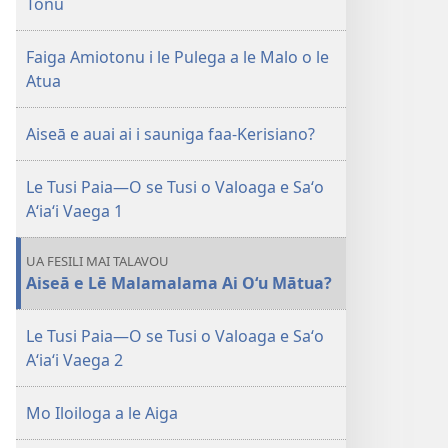
Tonu
Faiga Amiotonu i le Pulega a le Malo o le
Atua
Aiseā e auai ai i sauniga faa-Kerisiano?
Le Tusi Paia—O se Tusi o Valoaga e Saʻo
Aʻiaʻi Vaega 1
UA FESILI MAI TALAVOU
Aiseā e Lē Malamalama Ai O‘u Mātua?
Le Tusi Paia—O se Tusi o Valoaga e Saʻo
Aʻiaʻi Vaega 2
Mo Iloiloga a le Aiga