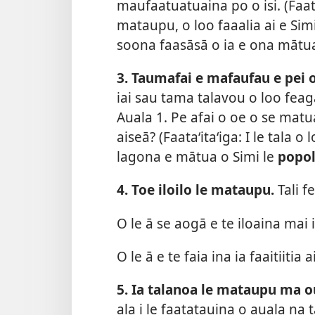
maufaatuatuaina po o isi. (Faata
mataupu, o loo faaalia ai e Sim
soona faasāsā o ia e ona mātua
3. Taumafai e mafaufau e pei 
iai sau tama talavou o loo feaga
Auala 1. Pe afai o oe o se matua
aiseā? (Faataʻitaʻiga: I le tala
lagona e mātua o Simi le
popo
4. Toe iloilo le mataupu.
Tali f
O le ā se aogā e te iloaina ma
O le ā e te faia ina ia faaitiitia
5. Ia talanoa le mataupu ma ou
ala i le faatatauina o auala na 