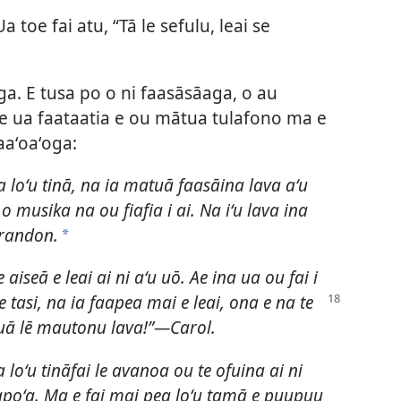
a toe fai atu, “Tā le sefulu, leai se
ga. E tusa po o ni faasāsāaga, o au
 ae ua faataatia e ou mātua tulafono ma e
aaʻoaʻoga:
 loʻu tinā, na ia matuā faasāina lava aʻu
o musika na ou fiafia i ai. Na iʻu lava ina
randon.
*
e aiseā e leai ai ni aʻu uō. Ae ina ua ou fai i
 tasi, na ia faapea mai e
leai, ona e na te
tuā lē mautonu lava!”—Carol.
 loʻu tināfai le avanoa ou te ofuina ai ni
lapoʻa. Ma e fai mai pea loʻu tamā e puupuu