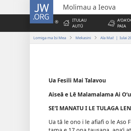
JW.ORG
Molimau a Ieova
ITULAU
AʻOAʻO
AUTŪ
PAIA
Lomiga ma Isi Mea
Mekasini
Ala Mai! | Iulai 2
Ua Fesili Mai Talavou
Aiseā e Lē Malamalama Ai Oʻ
SEʻI MANATU I LE TULAGA LEN
Ua tā le ono i le afiafi o le Aso
tama e 17 ona tausaga, agaʻi atu 