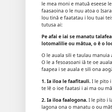
le mea moni e matuā eseese le
faasaoina o le nuu atoa o Isar
lou tinā e faatatau i lou tuai teisi
tutusa ai:
Pe afai e iai se manatu talafeag
lotomalilie ou mātua, o ē o loo
O le auala sili e taulau manuia 
O le a fesoasoani iā te oe auala
faapea i se auala e sili ona aog
1. Ia iloa le faafitauli.
I le pito
te lē o ioe faatasi i ai ma ou m
2. Ia iloa faalogona.
I le pito i
lagona ona o manatu o ou mātu