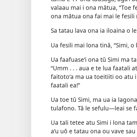
valaau mai i ona mātua, “Toe fe
ona mātua ona fai mai le fesili
Sa tatau lava ona ia iloaina o l
Ua fesili mai lona tinā, “Simi, o 
Ua faafuaseʻi ona tū Simi ma t
“Umm . . . aua e te lua faatali 
faitotoʻa ma ua toeitiiti oo atu 
faatali ea!”
Ua toe tū Simi, ma ua ia lagona 
tulafono. Tā le sefulu—leai se
Ua tali tetee atu Simi i lona tam
aʻu uō e tatau ona ou vave sau i