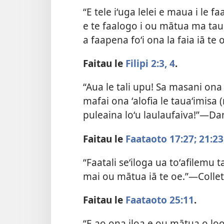
“E tele iʻuga lelei e maua i le f
e te faalogo i ou mātua ma ta
a faapena foʻi ona la faia iā te
Faitau le
Filipi 2:3, 4
.
“Aua le tali upu! Sa masani ona 
mafai ona ʻalofia le tauaʻimisa
puleaina loʻu laulaufaiva!”—Dan
Faitau le
Faataoto 17:27;
21:23
“Faatali seʻiloga ua toʻafilemu 
mai ou mātua iā te oe.”—Collet
Faitau le
Faataoto 25:11
.
“E ao ona iloa e ou mātua o loo