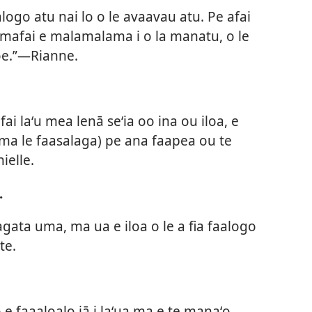
aalogo atu nai lo o le avaavau atu. Pe afai
umafai e malamalama i o la manatu, o le
 oe.”—Rianne.
fai laʻu mea lenā seʻia oo ina ou iloa, e
 (ma le faasalaga) pe ana faapea ou te
ielle.
.
tagata uma, ma ua e iloa o le a fia faalogo
te.
 e faaaloalo iā i laʻua ma e te manaʻo