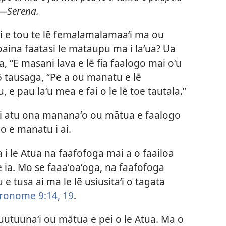
!”—Serena.
ai e tou te lē femalamalamaaʻi ma ou
aina faatasi le mataupu ma i laʻua? Ua
 “E masani lava e lē fia faalogo mai oʻu
5 tausaga, “Pe a ou manatu e lē
e pau laʻu mea e fai o le lē toe tautala.”
sili atu ona mananaʻo ou mātua e faalogo
oo e manatu i ai.
a i le Atua na faafofoga mai a o faailoa
e ia. Mo se faaaʻoaʻoga, na faafofoga
 e tusa ai ma le lē usiusitaʻi o tagata
ronome 9:14,
19
.
uutuunaʻi ou mātua e pei o le Atua. Ma o