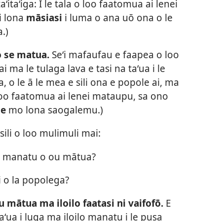
ʻitaʻiga: I le tala o loo faatomua ai lenei
i lona
māsiasi
i luma o ana uō ona o le
.)
o se matua.
Seʻi mafaufau e faapea o loo
i ma le tulaga lava e tasi na taʻua i le
, o le ā le mea e sili ona e popole ai, ma
 o loo faatomua ai lenei mataupu, sa ono
le
mo lona saogalemu.)
esili o loo mulimuli mai:
i i manatu o ou mātua?
 ai o la popolega?
 mātua ma iloilo faatasi ni vaifofō.
E
taʻua i luga ma iloilo manatu i le pusa