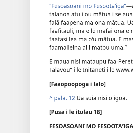
“Fesoasoani mo Fesootaʻiga”
—a
talanoa atu i ou mātua i se auala 
faiā faapena ma ona mātua. Ua ia
faafitauli, ma e lē mafai ona e
faatasi lea ma oʻu mātua. E mas
faamalieina ai i matou uma.”
E maua nisi mataupu faa-Pereta
Talavou” i le Initaneti i le ww
[Faaopoopoga i lalo]
^
pala. 12
Ua suia nisi o igoa.
[Pusa i le itulau 18]
FESOASOANI MO FESOOTAʻIG