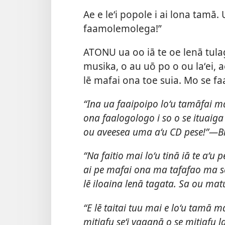
Ae e leʻi popole i ai lona tamā. U
faamolemolega!”
ATONU ua oo iā te oe lenā tula
musika, o au uō po o ou laʻei,
lē mafai ona toe suia. Mo se fa
“Ina ua faaipoipo loʻu tamāfai ma
ona faalogologo i so o se ituaiga 
ou aveesea uma aʻu CD pese!”—B
“Na faitio mai loʻu tinā iā te aʻu p
ai pe mafai ona ma tafafao ma se
lē iloaina lenā tagata. Sa ou ma
“E lē taitai tuu mai e loʻu tamā ma
mitiafu seʻi vaganā o se mitiafu 