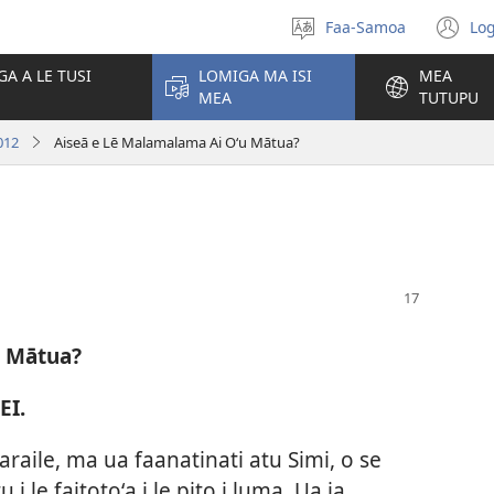
Faa-Samoa
Log
Filifili
(t
le
se
GA A LE TUSI
LOMIGA MA ISI
MEA
gagana
isi
MEA
TUTUPU
po
012
Aiseā e Lē Malamalama Ai O‘u Mātua?
u Mātua?
EI.
 Faraile, ma ua faanatinati atu Simi, o se
i le faitotoʻa i le pito i luma. Ua ia