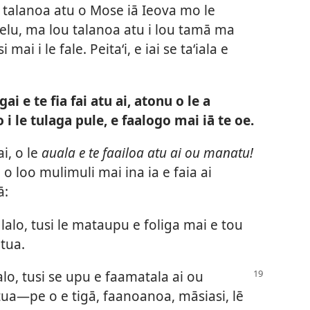
 talanoa atu o Mose iā Ieova mo le
aelu, ma lou talanoa atu i lou tamā ma
 mai i le fale. Peitaʻi, e iai se taʻiala e
ai e te fia fai atu ai, atonu o le a
 i le tulaga pule, e faalogo mai iā te oe.
ai, o le
auala e te faailoa atu ai ou manatu!
 o loo mulimuli mai ina ia e faia ai
ā:
 i lalo, tusi le mataupu e foliga mai e tou
ātua.
 lalo, tusi se upu e faamatala ai ou
a—pe o e tigā, faanoanoa, māsiasi, lē