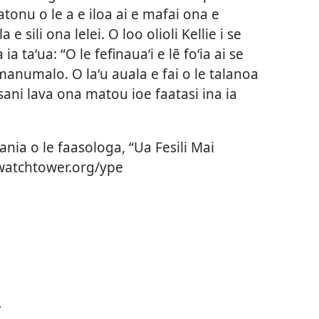
tonu o le a e iloa ai e mafai ona e
e sili ona lelei. O loo olioli Kellie i se
 taʻua: “O le fefinauaʻi e lē foʻia ai se
 manumalo. O laʻu auala e fai o le talanoa
ani lava ona matou ioe faatasi ina ia
nia o le faasologa, “Ua Fesili Mai
w.watchtower.org/ype
A