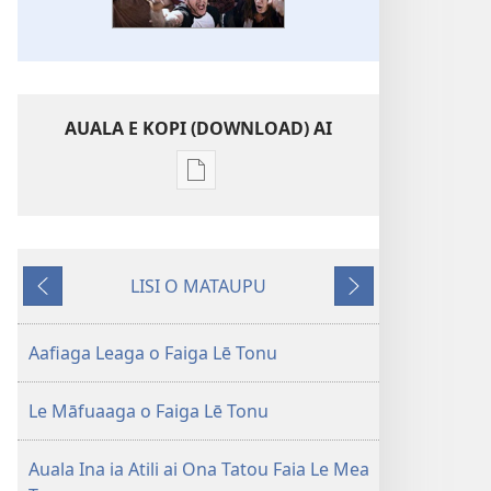
AUALA E KOPI (DOWNLOAD) AI
Vaega
e
kopi
ai
LISI O MATAUPU
se
Mataupu
Mataupu
lomiga
ua
e
ALA
mavae
sosoo
Aafiaga Leaga o Faiga Lē Tonu
MAI!
Iulai 2012
Le Māfuaaga o Faiga Lē Tonu
Auala Ina ia Atili ai Ona Tatou Faia Le Mea