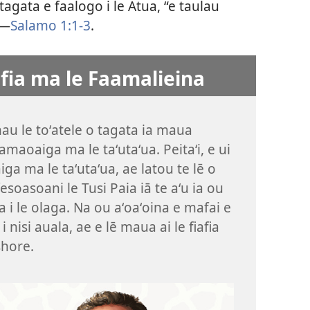
tagata e faalogo i le Atua, “e taulau
​—
Salamo 1:1-3
.
fia ma le Faamalieina
nau le toʻatele o tagata ia maua
 tamaoaiga ma le taʻutaʻua. Peitaʻi, e ui
ga ma le taʻutaʻua, ae latou te lē o
esoasoani le Tusi Paia iā te aʻu ia ou
ua i le olaga. Na ou aʻoaʻoina e mafai e
 nisi auala, ae e lē maua ai le fiafia
shore.