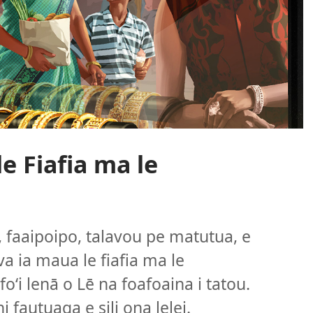
e Fiafia ma le
, faaipoipo, talavou pe matutua, e
a ia maua le fiafia ma le
foʻi lenā o Lē na foafoaina i tatou.
i fautuaga e sili ona lelei.