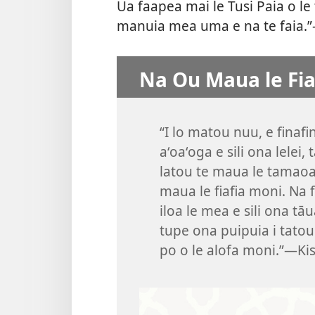
Ua faapea mai le Tusi Paia o le 
manuia mea uma e na te faia.”
Na Ou Maua le Fia
“I lo matou nuu, e finafi
aʻoaʻoga e sili ona lelei,
latou te maua le tamaoai
maua le fiafia moni. Na f
iloa le mea e sili ona tā
tupe ona puipuia i tatou i
po o le alofa moni.”​—Ki