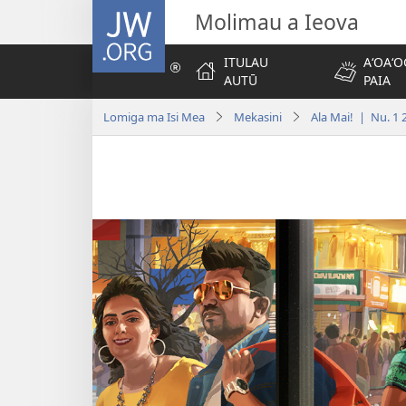
JW.ORG
Molimau a Ieova
ITULAU
AʻOAʻO
AUTŪ
PAIA
Lomiga ma Isi Mea
Mekasini
Ala Mai! | Nu. 1 