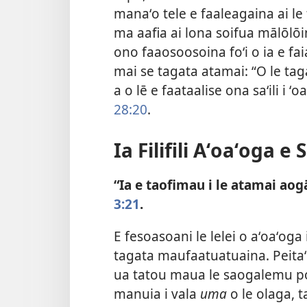
manaʻo tele e faaleagaina ai le
ma aafia ai lona soifua mālōlōin
ono faaosoosoina foʻi o ia e fa
mai se tagata atamai: “O le ta
a o lē e faataalise ona saʻili i
28:20
.
Ia Filifili Aʻoaʻoga e 
“Ia e taofimau i le atamai aog
3:21
.
E fesoasoani le lelei o aʻoaʻog
tagata maufaatuatuaina. Peitaʻi
ua tatou maua le saogalemu po o
manuia i vala
uma
o le olaga, t