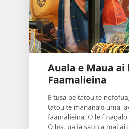
Auala e Maua ai l
Faamalieina
E tusa pe tatou te nofofua
tatou te mananaʻo uma lav
faamalieina. O le finagalo 
O lea, ua ia saunia mai ai n