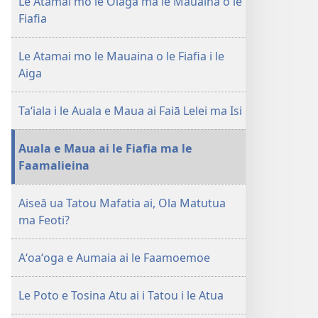
mavae
sosoo
Le Atamai mo le Olaga ma le Mauaina o le
MAI!
Fiafia
Le
Atamai
Le Atamai mo le Mauaina o le Fiafia i le
mo
Aiga
le
Olaga
Taʻiala i le Auala e Maua ai Faiā Lelei ma Isi
ma
le
Mauaina
Auala e Maua ai le Fiafia ma le
o
Faamalieina
le
Fiafia
Aiseā ua Tatou Mafatia ai, Ola Matutua
ma Feoti?
Aʻoaʻoga e Aumaia ai le Faamoemoe
Le Poto e Tosina Atu ai i Tatou i le Atua