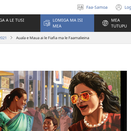
Faa-Samoa
Log
Filifili
(t
le
se
GA A LE TUSI
LOMIGA MA ISI
MEA
gagana
isi
MEA
TUTUPU
po
2021
Auala e Maua ai le Fiafia ma le Faamalieina