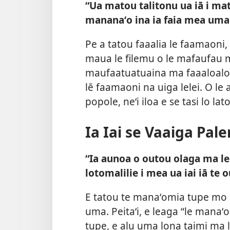
“Ua matou talitonu ua iā i mat
mananaʻo ina ia faia mea uma
Pe a tatou faaalia le faamaoni, 
maua le filemu o le mafaufau ma 
maufaatuatuaina ma faaaloalogia
lē faamaoni na uiga lelei. O le 
popole, neʻi iloa e se tasi lo la
Ia Iai se Vaaiga Pale
“Ia aunoa o outou olaga ma le 
lotomalilie i mea ua iai iā te 
E tatou te manaʻomia tupe mo 
uma. Peitaʻi, e leaga “le manaʻo
tupe, e alu uma lona taimi ma l