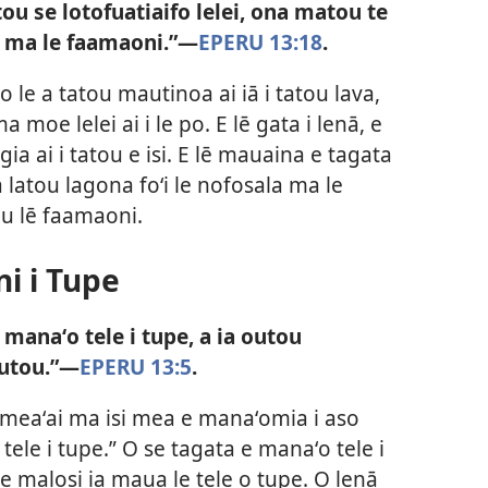
ou se lotofuatiaifo lelei, ona matou te
 ma le faamaoni.”​—
EPERU 13:18
.
o le a tatou mautinoa ai iā i tatou lava,
moe lelei ai i le po. E lē gata i lenā, e
 ai i tatou e isi. E lē mauaina e tagata
a latou lagona foʻi le nofosala ma le
tou lē faamaoni.
ni i Tupe
manaʻo tele i tupe, a ia outou
outou.”​—
EPERU 13:5
.
meaʻai ma isi mea e manaʻomia i aso
 tele i tupe.” O se tagata e manaʻo tele i
e malosi ia maua le tele o tupe. O lenā