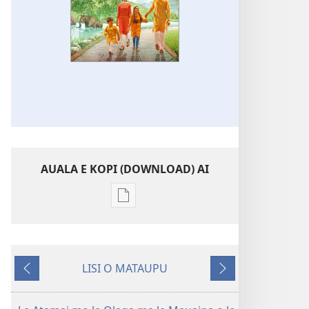
AUALA E KOPI (DOWNLOAD) AI
Vaega
e
kopi
ai
LISI O MATAUPU
se
Mataupu
Mataupu
lomiga
ua
e
ALA