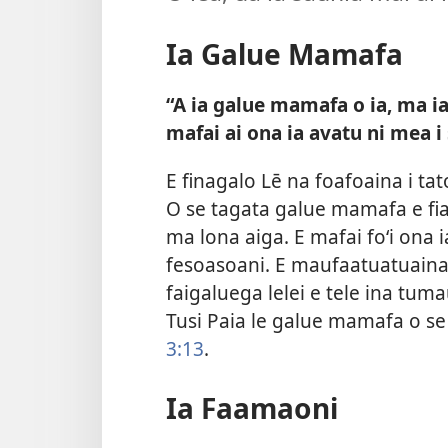
Ia Galue Mamafa
“A ia galue mamafa o ia, ma ia 
mafai ai ona ia avatu ni mea i
E finagalo Lē na foafoaina i tat
O se tagata galue mamafa e fiaf
ma lona aiga. E mafai foʻi ona 
fesoasoani. E maufaatuatuaina o
faigaluega lelei e tele ina tuma
Tusi Paia le galue mamafa o se 
3:13
.
Ia Faamaoni