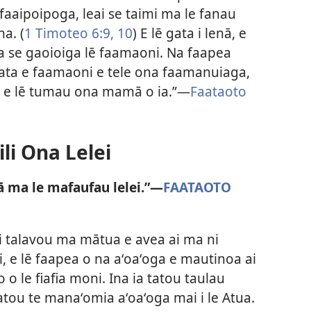
 faaipoipoga, leai se taimi ma le fanau
a. (
1 Timoteo 6:9, 10
) E lē gata i lenā, e
ia se gaoioiga lē faamaoni. Na faapea
gata e faamaoni e tele ona faamanuiaga,
 ʻoa e lē tumau ona mamā o ia.”​—
Faataoto
Sili Ona Lelei
ā ma le mafaufau lelei.”​—
FAATAOTO
a i talavou ma mātua e avea ai ma ni
, e lē faapea o na aʻoaʻoga e mautinoa ai
 le fiafia moni. Ina ia tatou taulau
atou te manaʻomia aʻoaʻoga mai i le Atua.