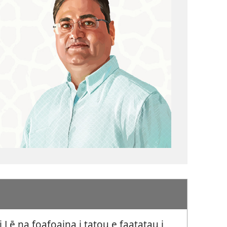
 Lē na foafoaina i tatou e faatatau i