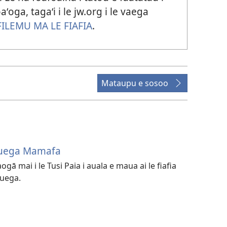
ʻoga, tagaʻi i le jw.org i le vaega
FILEMU MA LE FIAFIA
.
Mataupu e sosoo
Galuega Mamafa
aogā mai i le Tusi Paia i auala e maua ai le fiafia
luega.