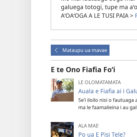
galuega totogi, tupe ma aʻoa
AʻOAʻOGA A LE TUSI PAIA >
Mataupu ua mavae
E te Ono Fiafia Foʻi
LE OLOMATAMATA
Auala e Fiafia ai i 
Seʻi iloilo nisi o fautuaga 
ma le faamalieina i au ga
ALA MAI!
Po ua E Pisi Tele?