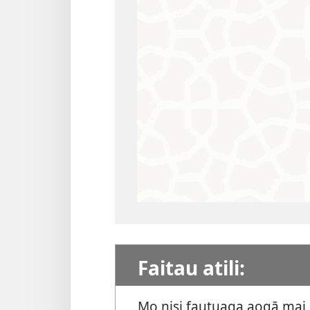
Faitau atili:
Mo nisi fautuaga aogā mai i