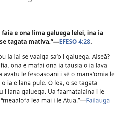
faia e ona lima galuega lelei, ina ia
 se tagata mativa.”​—
EFESO 4:28
.
ou ia iai se vaaiga saʻo i galuega. Aiseā?
ia, ona e mafai ona ia tausia o ia lava
ia avatu le fesoasoani i sē o manaʻomia le
 ia e lana pule. O lea, o se tagata
u i lana galuega. Ua faamatalaina i le
“meaalofa lea mai i le Atua.”​—
Failauga