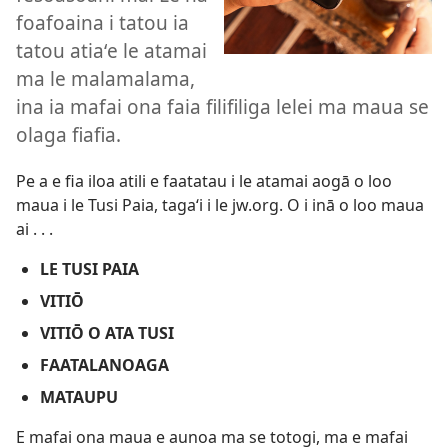
foafoaina i tatou ia
tatou atiaʻe le atamai
ma le malamalama,
ina ia mafai ona faia filifiliga lelei ma maua se
olaga fiafia.
Pe a e fia iloa atili e faatatau i le atamai aogā o loo
maua i le Tusi Paia, tagaʻi i le jw.org. O i inā o loo maua
ai . . .
LE TUSI PAIA
VITIŌ
VITIŌ O ATA TUSI
FAATALANOAGA
MATAUPU
E mafai ona maua e aunoa ma se totogi, ma e mafai