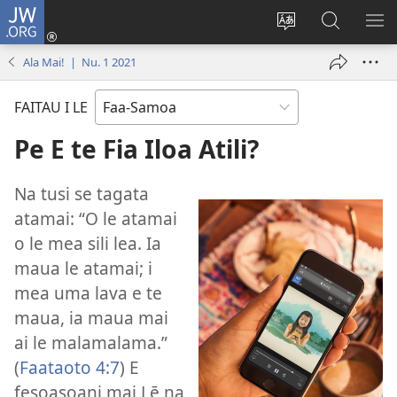
JW.ORG
Log
In
Sui
Suʻe
SH
(tatala
le
i
ME
Ala Mai! | Nu. 1 2021
se
gagana
le
isi
o
JW.ORG
FAITAU I LE
polokalame)
le
upega
Pe E te Fia Iloa Atili?
tafaʻilagi
Na tusi se tagata
atamai: “O le atamai
o le mea sili lea. Ia
maua le atamai; i
mea uma lava e te
maua, ia maua mai
ai le malamalama.”
(
Faataoto 4:7
) E
fesoasoani mai Lē na