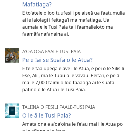
Mafatiaga?
E toʻatele o loo tuufesili pe aiseā ua faatumulia
ai le lalolagi i feitagaʻi ma mafatiaga. Ua
aumaia e le Tusi Paia tali faamalieloto ma
faamāfanafanaina ai.
A'OA'OGA FAALE-TUSI PAIA
Pe e Iai se Suafa o le Atua?
E tele faalupega e ave i le Atua, e pei o le Silisili
Ese, Alii, ma le Tupu o le vavau. Peitaʻi, e pe ā
ma le 7,000 taimi o loo faaaogā ai le suafa
patino o le Atua i le Tusi Paia.
TALIINA O FESILI FAALE-TUSI PAIA
O le ā le Tusi Paia?
Amata ona e aʻoaʻoina le feʻau mai i le Atua po
o le afioga a le Atua.