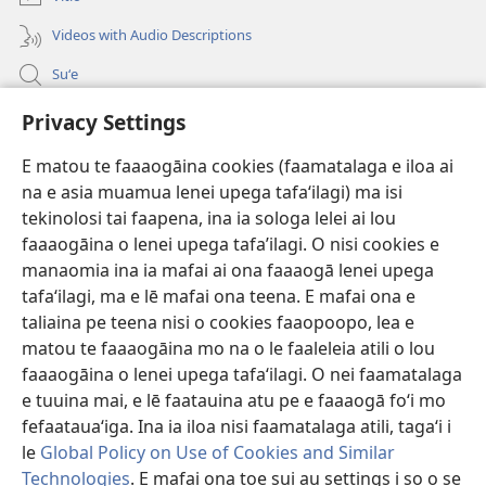
Videos with Audio Descriptions
Suʻe
Faamatalaga mo Ofisa o le Malo
Privacy Settings
Fesoasoani
E matou te faaaogāina cookies (faamatalaga e iloa ai
na e asia muamua lenei upega tafaʻilagi) ma isi
Foa'i Tauofo
tekinolosi tai faapena, ina ia sologa lelei ai lou
(tatala
se
faaaogāina o lenei upega tafa’ilagi. O nisi cookies e
isi
Lomiga Faale-Tusi Paia I LE INITANETI™
manaomia ina ia mafai ai ona faaaogā lenei upega
(tatala
polokalame)
tafaʻilagi, ma e lē mafai ona teena. E mafai ona e
se
®
JW Hub
isi
taliaina pe teena nisi o cookies faaopoopo, lea e
(tatala
polokalame)
matou te faaaogāina mo na o le faaleleia atili o lou
se
App o le
JW Library
isi
faaaogāina o lenei upega tafaʻilagi. O nei faamatalaga
polokalame)
e tuuina mai, e lē faatauina atu pe e faaaogā foʻi mo
fefaatauaʻiga. Ina ia iloa nisi faamatalaga atili, tagaʻi i
le
Global Policy on Use of Cookies and Similar
Technologies
. E mafai ona toe sui au settings i so o se
Copyright
© 2026 Watch Tower Bible and Tract Society of Pennsylvania.