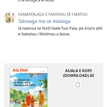
FAAMATALAGA E FAATATAU IĀ I MATOU
Talosaga mo se Asiasiga
Ia talanoa se fesili faale-Tusi Paia, pe aʻoaʻo atili
e faatatau i Molimau a Ieova.
AUALA E KOPI
(DOWNLOAD) AI
Vaega
e
kopi
ai