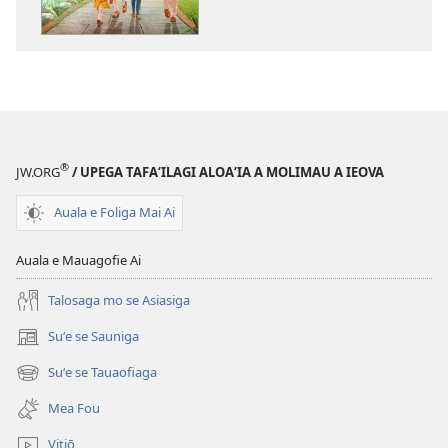
se
lomiga
ALA
MAI!
Le
Atamai
mo
®
JW.ORG
/ UPEGA TAFA‘ILAGI ALOA‘IA A MOLIMAU A IEOVA
le
Olaga
Auala e Foliga Mai Ai
ma
le
Auala e Mauagofie Ai
Mauaina
o
Talosaga mo se Asiasiga
le
Suʻe se Sauniga
(tatala
Fiafia
se
Suʻe se Tauaofiaga
(tatala
isi
se
polokalame)
Mea Fou
isi
polokalame)
Vitiō