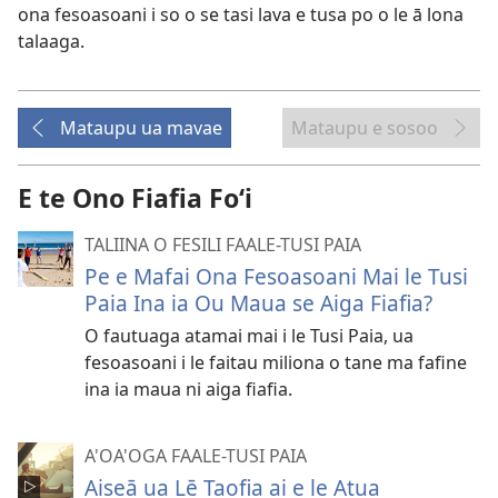
ona fesoasoani i so o se tasi lava e tusa po o le ā lona
talaaga.
Mataupu ua mavae
Mataupu e sosoo
E te Ono Fiafia Foʻi
TALIINA O FESILI FAALE-TUSI PAIA
Pe e Mafai Ona Fesoasoani Mai le Tusi
Paia Ina ia Ou Maua se Aiga Fiafia?
O fautuaga atamai mai i le Tusi Paia, ua
fesoasoani i le faitau miliona o tane ma fafine
ina ia maua ni aiga fiafia.
A'OA'OGA FAALE-TUSI PAIA
Aiseā ua Lē Taofia ai e le Atua