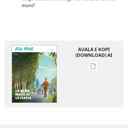
moni?
AUALA E KOPI
(DOWNLOAD) AI
Vaega
e
kopi
ai
se
lomiga
ALA
MAI!
Le