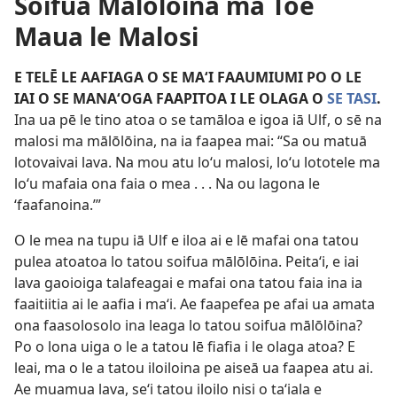
Soifua Mālōlōina ma Toe
Maua le Malosi
E TELĒ LE AAFIAGA O SE MAʻI FAAUMIUMI PO O LE
IAI O SE MANAʻOGA FAAPITOA I LE OLAGA O
SE TASI
.
Ina ua pē le tino atoa o se tamāloa e igoa iā Ulf, o sē na
malosi ma mālōlōina, na ia faapea mai: “Sa ou matuā
lotovaivai lava. Na mou atu loʻu malosi, loʻu lototele ma
loʻu mafaia ona faia o mea . . . Na ou lagona le
ʻfaafanoina.’”
O le mea na tupu iā Ulf e iloa ai e lē mafai ona tatou
pulea atoatoa lo tatou soifua mālōlōina. Peitaʻi, e iai
lava gaoioiga talafeagai e mafai ona tatou faia ina ia
faaitiitia ai le aafia i maʻi. Ae faapefea pe afai ua amata
ona faasolosolo ina leaga lo tatou soifua mālōlōina?
Po o lona uiga o le a tatou lē fiafia i le olaga atoa? E
leai, ma o le a tatou iloiloina pe aiseā ua faapea atu ai.
Ae muamua lava, seʻi tatou iloilo nisi o taʻiala e