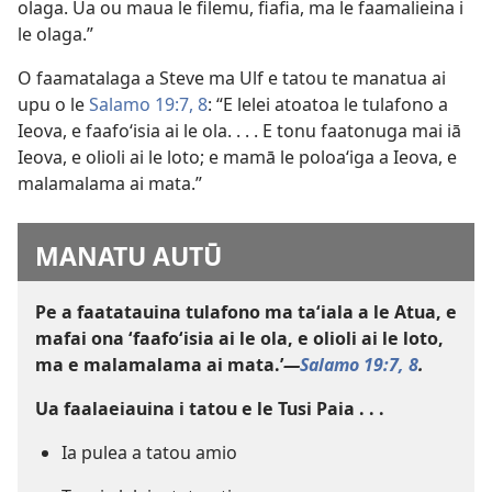
olaga. Ua ou maua le filemu, fiafia, ma le faamalieina i
le olaga.”
O faamatalaga a Steve ma Ulf e tatou te manatua ai
upu o le
Salamo 19:7, 8
: “E lelei atoatoa le tulafono a
Ieova, e faafoʻisia ai le ola. . . . E tonu faatonuga mai iā
Ieova, e olioli ai le loto; e mamā le poloaʻiga a Ieova, e
malamalama ai mata.”
MANATU AUTŪ
Pe a faatatauina tulafono ma taʻiala a le Atua, e
mafai ona ʻfaafoʻisia ai le ola, e olioli ai le loto,
ma e malamalama ai mata.’​
—
Salamo 19:7, 8
.
Ua faalaeiauina i tatou e le Tusi Paia . . .
Ia pulea a tatou amio