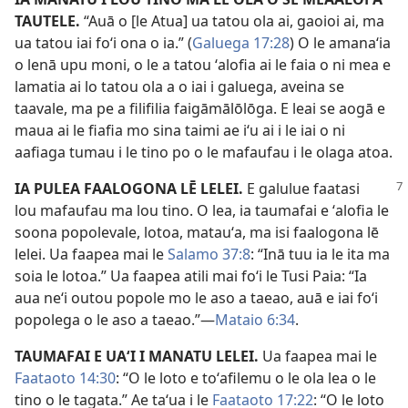
TAUTELE.
“Auā o [le Atua] ua tatou ola ai, gaoioi ai, ma
ua tatou iai foʻi ona o ia.” (
Galuega 17:28
) O le amanaʻia
o lenā upu moni, o le a tatou ʻalofia ai le faia o ni mea e
lamatia ai lo tatou ola a o iai i galuega, aveina se
taavale, ma pe a filifilia faigāmālōlōga. E leai se aogā e
maua ai le fiafia mo sina taimi ae iʻu ai i le iai o ni
aafiaga tumau i le tino po o le mafaufau i le olaga atoa.
IA PULEA FAALOGONA LĒ LELEI.
E galulue faatasi
lou mafaufau ma lou tino. O lea, ia taumafai e ʻalofia le
soona popolevale, lotoa, matauʻa, ma isi faalogona lē
lelei. Ua faapea mai le
Salamo 37:8
: “Inā tuu ia le ita ma
soia le lotoa.” Ua faapea atili mai foʻi le Tusi Paia: “Ia
aua neʻi outou popole mo le aso a taeao, auā e iai foʻi
popolega o le aso a taeao.”​—
Mataio 6:34
.
TAUMAFAI E UAʻI I MANATU LELEI.
Ua faapea mai le
Faataoto 14:30
: “O le loto e toʻafilemu o le ola lea o le
tino o le tagata.” Ae taʻua i le
Faataoto 17:22
: “O le loto