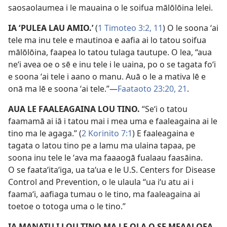
saosaolaumea i le mauaina o le soifua mālōlōina lelei.
IA ʻPULEA LAU AMIO.’
(
1 Timoteo 3:2,
11
) O le soona ʻai
tele ma inu tele e mautinoa e aafia ai lo tatou soifua
mālōlōina, faapea lo tatou tulaga tautupe. O lea, “aua
neʻi avea oe o sē e inu tele i le uaina, po o se tagata foʻi
e soona ʻai tele i aano o manu. Auā o le a mativa lē e
onā ma lē e soona ʻai tele.”​—
Faataoto 23:20, 21
.
AUA LE FAALEAGAINA LOU TINO.
“Seʻi o tatou
faamamā ai iā i tatou mai i mea uma e faaleagaina ai le
tino ma le agaga.” (
2 Korinito 7:1
) E faaleagaina e
tagata o latou tino pe a lamu ma ulaina tapaa, pe
soona inu tele le ʻava ma faaaogā fualaau faasāina.
O se faataʻitaʻiga, ua taʻua e le U.S. Centers for Disease
Control and Prevention, o le ulaula “ua iʻu atu ai i
faamaʻi, aafiaga tumau o le tino, ma faaleagaina ai
toetoe o totoga uma o le tino.”
IA MANATU I LOU TINO MA LE OLA O SE MEAALOFA