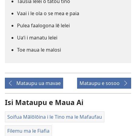
Tausia lelei o tatou tino
Vaai i le ola o se mea e paia
Pulea faalogona lē lelei
Uaʻi i manatu lelei
Toe maua le malosi
Mataupu ua mavae
Mataupu e sosoo
Isi Mataupu e Maua Ai
Soifua Mālōlōina i le Tino ma le Mafaufau
Filemu ma le Fiafia