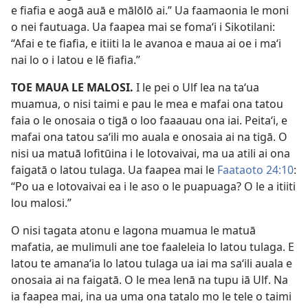
e fiafia e aogā auā e mālōlō ai.” Ua faamaonia le moni
o nei fautuaga. Ua faapea mai se fomaʻi i Sikotilani:
“Afai e te fiafia, e itiiti la le avanoa e maua ai oe i maʻi
nai lo o i latou e lē fiafia.”
TOE MAUA LE MALOSI.
I le pei o Ulf lea na taʻua
muamua, o nisi taimi e pau le mea e mafai ona tatou
faia o le onosaia o tigā o loo faaauau ona iai. Peitaʻi, e
mafai ona tatou saʻili mo auala e onosaia ai na tigā. O
nisi ua matuā lofitūina i le lotovaivai, ma ua atili ai ona
faigatā o latou tulaga. Ua faapea mai le
Faataoto 24:10
:
“Po ua e lotovaivai ea i le aso o le puapuaga? O le a itiiti
lou malosi.”
O nisi tagata atonu e lagona muamua le matuā
mafatia, ae mulimuli ane toe faaleleia lo latou tulaga. E
latou te amanaʻia lo latou tulaga ua iai ma saʻili auala e
onosaia ai na faigatā. O le mea lenā na tupu iā Ulf. Na
ia faapea mai, ina ua uma ona tatalo mo le tele o taimi