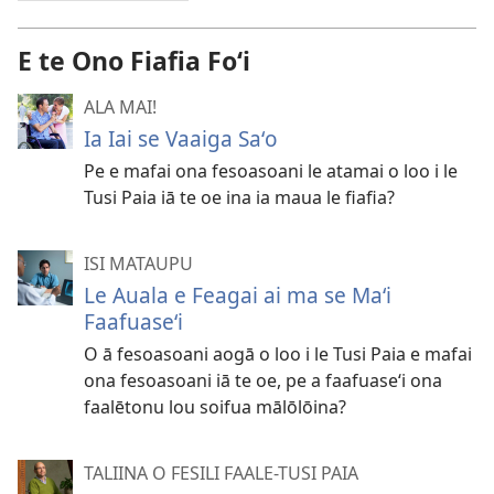
E te Ono Fiafia Foʻi
ALA MAI!
Ia Iai se Vaaiga Saʻo
Pe e mafai ona fesoasoani le atamai o loo i le
Tusi Paia iā te oe ina ia maua le fiafia?
ISI MATAUPU
Le Auala e Feagai ai ma se Maʻi
Faafuaseʻi
O ā fesoasoani aogā o loo i le Tusi Paia e mafai
ona fesoasoani iā te oe, pe a faafuaseʻi ona
faalētonu lou soifua mālōlōina?
TALIINA O FESILI FAALE-TUSI PAIA