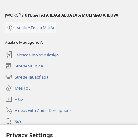
Ala
e
®
JW.ORG
/ UPEGA TAFA‘ILAGI ALOA‘IA A MOLIMAU A IEOVA
Maua
ai
Auala e Foliga Mai Ai
le
Fiafia
Auala e Mauagofie Ai
Talosaga mo se Asiasiga
Suʻe se Sauniga
(tatala
se
Suʻe se Tauaofiaga
(tatala
isi
se
polokalame)
Mea Fou
isi
polokalame)
Vitiō
Videos with Audio Descriptions
Suʻe
Faamatalaga mo Ofisa o le Malo
Privacy Settings