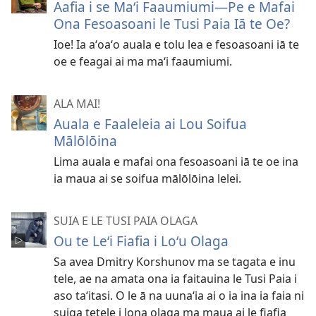
Aafia i se Maʻi Faaumiumi—Pe e Mafai
Ona Fesoasoani le Tusi Paia Iā te Oe?
Ioe! Ia aʻoaʻo auala e tolu lea e fesoasoani iā te
oe e feagai ai ma maʻi faaumiumi.
ALA MAI!
Auala e Faaleleia ai Lou Soifua
Mālōlōina
Lima auala e mafai ona fesoasoani iā te oe ina
ia maua ai se soifua mālōlōina lelei.
SUIA E LE TUSI PAIA OLAGA
Ou te Leʻi Fiafia i Loʻu Olaga
Sa avea Dmitry Korshunov ma se tagata e inu
tele, ae na amata ona ia faitauina le Tusi Paia i
aso taʻitasi. O le ā na uunaʻia ai o ia ina ia faia ni
suiga tetele i lona olaga ma maua ai le fiafia