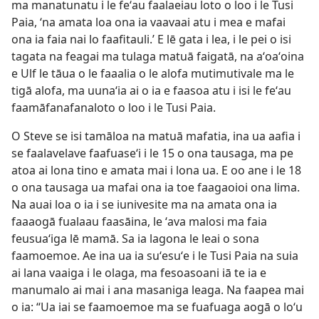
ma manatunatu i le feʻau faalaeiau loto o loo i le Tusi
Paia, ʻna amata loa ona ia vaavaai atu i mea e mafai
ona ia faia nai lo faafitauli.’ E lē gata i lea, i le pei o isi
tagata na feagai ma tulaga matuā faigatā, na aʻoaʻoina
e Ulf le tāua o le faaalia o le alofa mutimutivale ma le
tigā alofa, ma uunaʻia ai o ia e faasoa atu i isi le feʻau
faamāfanafanaloto o loo i le Tusi Paia.
O Steve se isi tamāloa na matuā mafatia, ina ua aafia i
se faalavelave faafuaseʻi i le 15 o ona tausaga, ma pe
atoa ai lona tino e amata mai i lona ua. E oo ane i le 18
o ona tausaga ua mafai ona ia toe faagaoioi ona lima.
Na auai loa o ia i se iunivesite ma na amata ona ia
faaaogā fualaau faasāina, le ʻava malosi ma faia
feusuaʻiga lē mamā. Sa ia lagona le leai o sona
faamoemoe. Ae ina ua ia suʻesuʻe i le Tusi Paia na suia
ai lana vaaiga i le olaga, ma fesoasoani iā te ia e
manumalo ai mai i ana masaniga leaga. Na faapea mai
o ia: “Ua iai se faamoemoe ma se fuafuaga aogā o loʻu