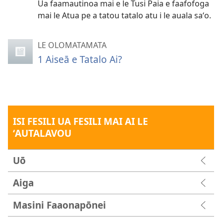
Ua faamautinoa mai e le Tusi Paia e faafofoga
mai le Atua pe a tatou tatalo atu i le auala saʻo.
LE OLOMATAMATA
1 Aiseā e Tatalo Ai?
ISI FESILI UA FESILI MAI AI LE
ʻAUTALAVOU
Uō
Aiga
Masini Faaonapōnei