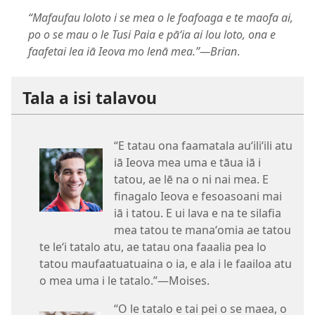
“Mafaufau loloto i se mea o le foafoaga e te maofa ai,
po o se mau o le Tusi Paia e pāʻia ai lou loto, ona e
faafetai lea iā Ieova mo lenā mea.”​—Brian
.
Tala a isi talavou
“E tatau ona faamatala auʻiliʻili atu
iā Ieova mea uma e tāua iā i
tatou, ae lē na o ni nai mea. E
finagalo Ieova e fesoasoani mai
iā i tatou. E ui lava e na te silafia
mea tatou te manaʻomia ae tatou
te leʻi tatalo atu, ae tatau ona faaalia pea lo
tatou maufaatuatuaina o ia, e ala i le faailoa atu
o mea uma i le tatalo.”​—Moises.
“O le tatalo e tai pei o se maea, o