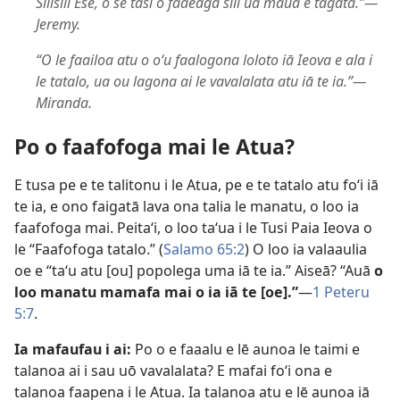
Silisili Ese, o se tasi o faaeaga sili ua maua e tagata.”​—
Jeremy.
“O le faailoa atu o oʻu faalogona loloto iā Ieova e ala i
le tatalo, ua ou lagona ai le vavalalata atu iā te ia.”​—
Miranda.
Po o faafofoga mai le Atua?
E tusa pe e te talitonu i le Atua, pe e te tatalo atu foʻi iā
te ia, e ono faigatā lava ona talia le manatu, o loo ia
faafofoga mai. Peitaʻi, o loo taʻua i le Tusi Paia Ieova o
le “Faafofoga tatalo.” (
Salamo 65:2
) O loo ia valaaulia
oe e “taʻu atu [ou] popolega uma iā te ia.” Aiseā? “Auā
o
loo manatu mamafa mai o ia iā te [oe].”
​—
1 Peteru
5:7
.
Ia mafaufau i ai:
Po o e faaalu e lē aunoa le taimi e
talanoa ai i sau uō vavalalata? E mafai foʻi ona e
talanoa faapena i le Atua. Ia talanoa atu e lē aunoa iā