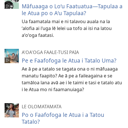
Māfuaaga o Loʻu Faatuatua—Tapulaa a
le Atua po o Aʻu Tapulaa?
Ua faamatala mai e ni talavou auala na la
ʻalofia ai iʻuga lē lelei ua tofo ai isi na latou
aʻoʻoga faatasi.
A'OA'OGA FAALE-TUSI PAIA
Pe e Faafofoga le Atua i Tatalo Uma?
Ae ā pe a tatalo se tagata ona o ni māfuaaga
manatu faapito? Ae ā pe a faileagaina e se
tamāloa lana avā ae i le taimi e tasi e tatalo atu
i le Atua mo ni faamanuiaga?
LE OLOMATAMATA
Po o Faafofoga le Atua i a Tatou
Tatalo?