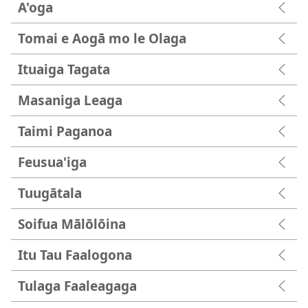
A'oga
Tomai e Aogā mo le Olaga
Ituaiga Tagata
Masaniga Leaga
Taimi Paganoa
Feusua'iga
Tuugātala
Soifua Mālōlōina
Itu Tau Faalogona
Tulaga Faaleagaga