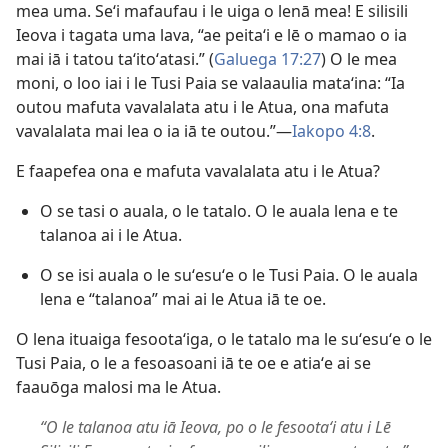
mea uma. Seʻi mafaufau i le uiga o lenā mea! E silisili
Ieova i tagata uma lava, “ae peitaʻi e lē o mamao o ia
mai iā i tatou taʻitoʻatasi.” (
Galuega 17:27
) O le mea
moni, o loo iai i le Tusi Paia se valaaulia mataʻina: “Ia
outou mafuta vavalalata atu i le Atua, ona mafuta
vavalalata mai lea o ia iā te outou.”​—
Iakopo 4:8
.
E faapefea ona e mafuta vavalalata atu i le Atua?
O se tasi o auala, o le tatalo. O le auala lena e te
talanoa ai i le Atua.
O se isi auala o le suʻesuʻe o le Tusi Paia. O le auala
lena e “talanoa” mai ai le Atua iā te oe.
O lena ituaiga fesootaʻiga, o le tatalo ma le suʻesuʻe o le
Tusi Paia, o le a fesoasoani iā te oe e atiaʻe ai se
faauōga malosi ma le Atua.
“O le talanoa atu iā Ieova, po o le fesootaʻi atu i Lē