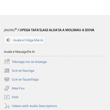
®
JW.ORG
/ UPEGA TAFA‘ILAGI ALOA‘IA A MOLIMAU A IEOVA
Auala e Foliga Mai Ai
Auala e Mauagofie Ai
Talosaga mo se Asiasiga
Suʻe se Sauniga
(tatala
se
Suʻe se Tauaofiaga
(tatala
isi
se
polokalame)
Mea Fou
isi
polokalame)
Vitiō
Videos with Audio Descriptions