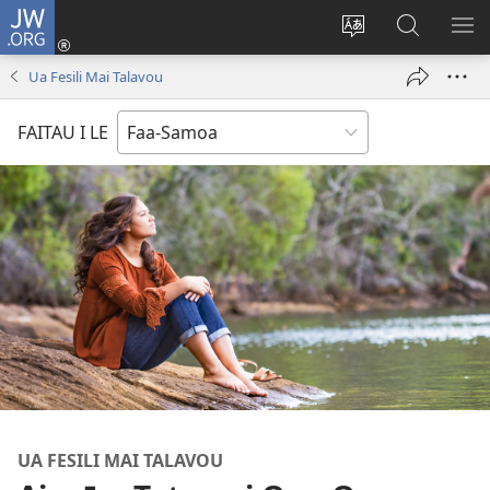
JW.ORG
Log
In
Sui
Suʻe
SH
(tatala
le
i
ME
Ua Fesili Mai Talavou
se
gagana
le
isi
o
JW.ORG
FAITAU I LE
polokalame)
le
upega
tafaʻilagi
UA FESILI MAI TALAVOU