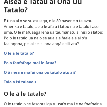
Aiseā e Tatau ai Ona Ou
Tatalo?
E tusa ai o se suʻesuʻega, o le 80 pasene o talavou i
Amerika e tatalo, ae o le afa o i latou na e tatalo i aso
uma. O le māfuaaga lena ua taumānatu ai nisi o i latou:
Po o le tatalo ua na o se auala e faaleleia ai oʻu
faalogona, pe iai se isi ona aogā e sili atu?
O le ā le tatalo?
Po o faafofoga mai le Atua?
O ā mea e mafai ona ou tatalo atu ai?
Tala a isi talavou
O le ā le tatalo?
O le tatalo o se fesootaʻiga tuusaʻo ma Lē na foafoaina