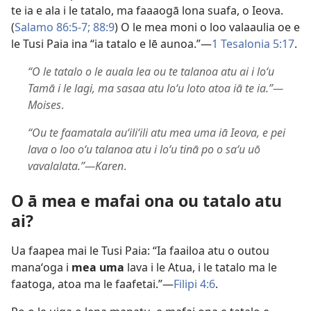
te ia e ala i le tatalo, ma faaaogā lona suafa, o Ieova.
(
Salamo 86:​5-7;
88:9
) O le mea moni o loo valaaulia oe e
le Tusi Paia ina “ia tatalo e lē aunoa.”​—
1 Tesalonia 5:​17
.
“O le tatalo o le auala lea ou te talanoa atu ai i loʻu
Tamā i le lagi, ma sasaa atu loʻu loto atoa iā te ia.”​—
Moises
.
“Ou te faamatala auʻiliʻili atu mea uma iā Ieova, e pei
lava o loo oʻu talanoa atu i loʻu tinā po o saʻu uō
vavalalata.”​—Karen
.
O ā mea e mafai ona ou tatalo atu
ai?
Ua faapea mai le Tusi Paia: “Ia faailoa atu o outou
manaʻoga i
mea uma
lava i le Atua, i le tatalo ma le
faatoga, atoa ma le faafetai.”​—
Filipi 4:6
.