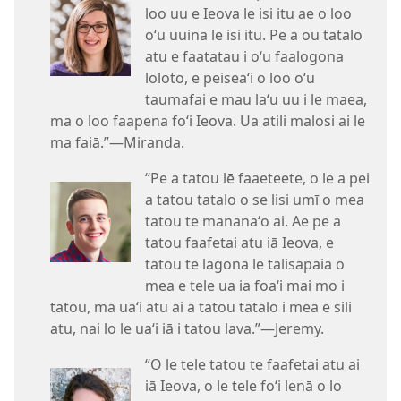
loo uu e Ieova le isi itu ae o loo
oʻu uuina le isi itu. Pe a ou tatalo
atu e faatatau i oʻu faalogona
loloto, e peiseaʻi o loo oʻu
taumafai e mau laʻu uu i le maea,
ma o loo faapena foʻi Ieova. Ua atili malosi ai le
ma faiā.”​—Miranda.
“Pe a tatou lē faaeteete, o le a pei
a tatou tatalo o se lisi umī o mea
tatou te mananaʻo ai. Ae pe a
tatou faafetai atu iā Ieova, e
tatou te lagona le talisapaia o
mea e tele ua ia foaʻi mai mo i
tatou, ma uaʻi atu ai a tatou tatalo i mea e sili
atu, nai lo le uaʻi iā i tatou lava.”​—Jeremy.
“O le tele tatou te faafetai atu ai
iā Ieova, o le tele foʻi lenā o lo