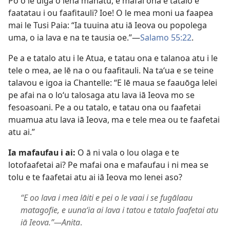
Po o le uiga o lena manatu, e mafai ona e tatalo e
faatatau i ou faafitauli? Ioe! O le mea moni ua faapea
mai le Tusi Paia: “Ia tuuina atu iā Ieova ou popolega
uma, o ia lava e na te tausia oe.”​—
Salamo 55:22
.
Pe a e tatalo atu i le Atua, e tatau ona e talanoa atu i le
tele o mea, ae lē na o ou faafitauli. Na taʻua e se teine
talavou e igoa ia Chantelle: “E lē maua se faauōga lelei
pe afai na o loʻu talosaga atu lava iā Ieova mo se
fesoasoani. Pe a ou tatalo, e tatau ona ou faafetai
muamua atu lava iā Ieova, ma e tele mea ou te faafetai
atu ai.”
Ia mafaufau i ai:
O ā ni vala o lou olaga e te
lotofaafetai ai? Pe mafai ona e mafaufau i ni mea se
tolu e te faafetai atu ai iā Ieova mo lenei aso?
“E oo lava i mea lāiti e pei o le vaai i se fugālaau
matagofie, e uunaʻia ai lava i tatou e tatalo faafetai atu
iā Ieova.”​—Anita
.