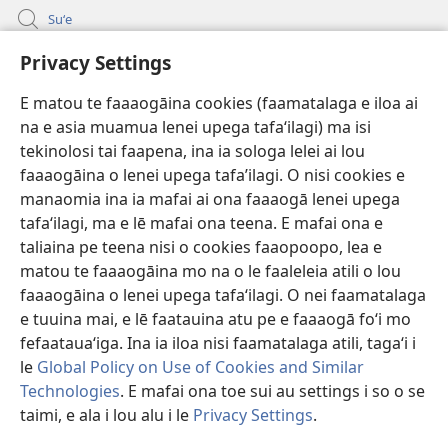
Suʻe
Faamatalaga mo Ofisa o le Malo
Privacy Settings
Fesoasoani
E matou te faaaogāina cookies (faamatalaga e iloa ai
na e asia muamua lenei upega tafaʻilagi) ma isi
Foa'i Tauofo
tekinolosi tai faapena, ina ia sologa lelei ai lou
(tatala
se
faaaogāina o lenei upega tafa’ilagi. O nisi cookies e
isi
Lomiga Faale-Tusi Paia I LE INITANETI™
manaomia ina ia mafai ai ona faaaogā lenei upega
(tatala
polokalame)
tafaʻilagi, ma e lē mafai ona teena. E mafai ona e
se
®
JW Hub
isi
taliaina pe teena nisi o cookies faaopoopo, lea e
(tatala
polokalame)
matou te faaaogāina mo na o le faaleleia atili o lou
se
App o le
JW Library
isi
faaaogāina o lenei upega tafaʻilagi. O nei faamatalaga
polokalame)
e tuuina mai, e lē faatauina atu pe e faaaogā foʻi mo
fefaatauaʻiga. Ina ia iloa nisi faamatalaga atili, tagaʻi i
le
Global Policy on Use of Cookies and Similar
Technologies
. E mafai ona toe sui au settings i so o se
Copyright
© 2026 Watch Tower Bible and Tract Society of Pennsylvania.
AIĀIGA MO LE FAAAOGĀINA
|
MALIEGA FAALETULAFONO
|
PRIVACY
taimi, e ala i lou alu i le
Privacy Settings
.
SETTINGS