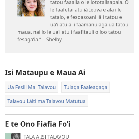
tatou faaalia o le lototalisapaia. O
le faafetai atu iā Ieova e ala i le
tatalo, e fesoasoani iā i tatou e
uaʻi atu ai i faamanuiaga ua tatou
maua, nai lo le uaʻi atu i faafitauli o loo tatou
fesagaʻia.”​—Shelby.
Isi Mataupu e Maua Ai
Ua Fesili Mai Talavou
Tulaga Faaleagaga
Talavou Lāiti ma Talavou Matutua
E te Ono Fiafia Foʻi
TALA A ISI TALAVOU