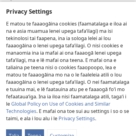
Faamatalaga mo Ofisa o le Malo
Privacy Settings
Fesoasoani
E matou te faaaogāina cookies (faamatalaga e iloa ai
na e asia muamua lenei upega tafaʻilagi) ma isi
Foa'i Tauofo
(tatala
tekinolosi tai faapena, ina ia sologa lelei ai lou
se
faaaogāina o lenei upega tafa’ilagi. O nisi cookies e
isi
Lomiga Faale-Tusi Paia I LE INITANETI™
manaomia ina ia mafai ai ona faaaogā lenei upega
(tatala
polokalame)
tafaʻilagi, ma e lē mafai ona teena. E mafai ona e
se
®
JW Hub
isi
taliaina pe teena nisi o cookies faaopoopo, lea e
(tatala
polokalame)
se
matou te faaaogāina mo na o le faaleleia atili o lou
App o le
JW Library
isi
faaaogāina o lenei upega tafaʻilagi. O nei faamatalaga
polokalame)
e tuuina mai, e lē faatauina atu pe e faaaogā foʻi mo
fefaatauaʻiga. Ina ia iloa nisi faamatalaga atili, tagaʻi i
le
Global Policy on Use of Cookies and Similar
Copyright
© 2026 Watch Tower Bible and Tract Society of Pennsylvania.
Technologies
. E mafai ona toe sui au settings i so o se
AIĀIGA MO LE FAAAOGĀINA
|
MALIEGA FAALETULAFONO
|
PRIVACY
taimi, e ala i lou alu i le
Privacy Settings
.
SETTINGS
Talia
Teena
Customize