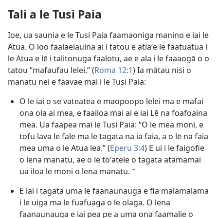
Tali a le Tusi Paia
Ioe, ua saunia e le Tusi Paia faamaoniga manino e iai le
Atua. O loo faalaeiauina ai i tatou e atiaʻe le faatuatua i
le Atua e lē i talitonuga faalotu, ae e ala i le faaaogā o o
tatou “mafaufau lelei.” (
Roma 12:1
) Ia mātau nisi o
manatu nei e faavae mai i le Tusi Paia:
O le iai o se vateatea e maopoopo lelei ma e mafai
ona ola ai mea, e faailoa mai ai e iai Lē na foafoaina
mea. Ua faapea mai le Tusi Paia: “O le mea moni, e
tofu lava le fale ma le tagata na ia faia, a o lē na faia
mea uma o le Atua lea.” (
Eperu 3:4
) E ui i le faigofie
o lena manatu, ae o le toʻatele o tagata atamamai
ua iloa le moni o lena manatu.
a
E iai i tagata uma le faanaunauga e fia malamalama
i le uiga ma le fuafuaga o le olaga. O lena
faanaunauga e iai pea pe a uma ona faamalie o