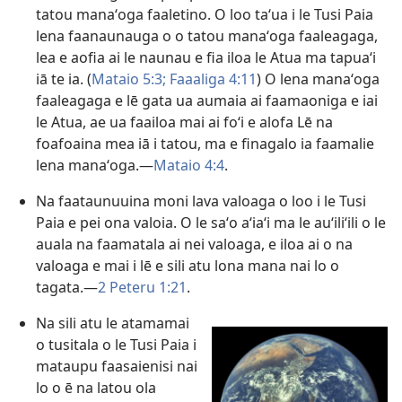
tatou manaʻoga faaletino. O loo taʻua i le Tusi Paia
lena faanaunauga o o tatou manaʻoga faaleagaga,
lea e aofia ai le naunau e fia iloa le Atua ma tapuaʻi
iā te ia. (
Mataio 5:3;
Faaaliga 4:​11
) O lena manaʻoga
faaleagaga e lē gata ua aumaia ai faamaoniga e iai
le Atua, ae ua faailoa mai ai foʻi e alofa Lē na
foafoaina mea iā i tatou, ma e finagalo ia faamalie
lena manaʻoga.​—
Mataio 4:4
.
Na faataunuuina moni lava valoaga o loo i le Tusi
Paia e pei ona valoia. O le saʻo aʻiaʻi ma le auʻiliʻili o le
auala na faamatala ai nei valoaga, e iloa ai o na
valoaga e mai i lē e sili atu lona mana nai lo o
tagata.​—
2 Peteru 1:​21
.
Na sili atu le atamamai
o tusitala o le Tusi Paia i
mataupu faasaienisi nai
lo o ē na latou ola