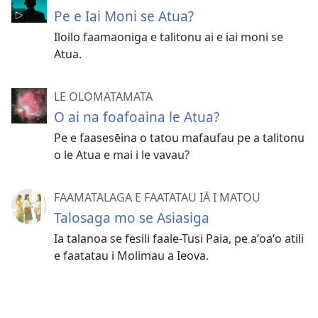
Pe e Iai Moni se Atua?
Iloilo faamaoniga e talitonu ai e iai moni se
Atua.
LE OLOMATAMATA
O ai na foafoaina le Atua?
Pe e faasesēina o tatou mafaufau pe a talitonu
o le Atua e mai i le vavau?
FAAMATALAGA E FAATATAU IĀ I MATOU
Talosaga mo se Asiasiga
Ia talanoa se fesili faale-Tusi Paia, pe aʻoaʻo atili
e faatatau i Molimau a Ieova.