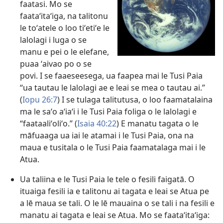
faatasi. Mo se
faataʻitaʻiga, na talitonu
le toʻatele o loo tiʻetiʻe le
lalolagi i luga o se
manu e pei o le elefane,
puaa ʻaivao po o se
povi. I se faaeseesega, ua faapea mai le Tusi Paia
“ua tautau le lalolagi ae e leai se mea o tautau ai.”
(
Iopu 26:7
) I se tulaga talitutusa, o loo faamatalaina
ma le saʻo aʻiaʻi i le Tusi Paia foliga o le lalolagi e
“faataaliʻoliʻo.” (
Isaia 40:22
) E manatu tagata o le
māfuaaga ua iai le atamai i le Tusi Paia, ona na
maua e tusitala o le Tusi Paia faamatalaga mai i le
Atua.
Ua taliina e le Tusi Paia le tele o fesili faigatā. O
ituaiga fesili ia e talitonu ai tagata e leai se Atua pe
a lē maua se tali. O le lē mauaina o se tali i na fesili e
manatu ai tagata e leai se Atua. Mo se faataʻitaʻiga: