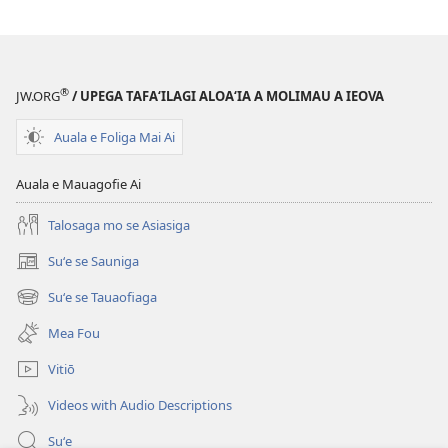
®
JW.ORG
/ UPEGA TAFA‘ILAGI ALOA‘IA A MOLIMAU A IEOVA
Auala e Foliga Mai Ai
Auala e Mauagofie Ai
Talosaga mo se Asiasiga
Suʻe se Sauniga
(tatala
se
Suʻe se Tauaofiaga
(tatala
isi
se
polokalame)
Mea Fou
isi
polokalame)
Vitiō
Videos with Audio Descriptions
Suʻe