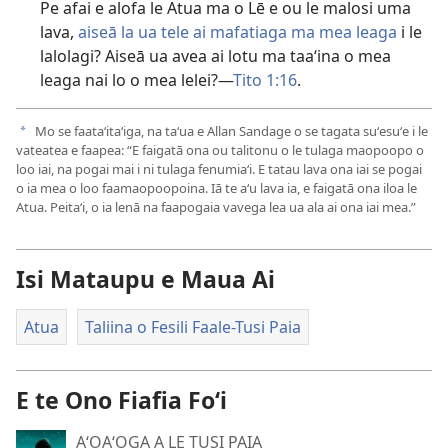
Pe afai e alofa le Atua ma o Lē e ou le malosi uma
lava,
aiseā la ua tele ai mafatiaga ma mea leaga
i le
lalolagi? Aiseā ua avea ai lotu ma taaʻina o mea
leaga nai lo o mea lelei?​—
Tito 1:​16
.
Mo se faataʻitaʻiga, na taʻua e Allan Sandage o se tagata suʻesuʻe i le
a
vateatea e faapea: “E faigatā ona ou talitonu o le tulaga maopoopo o
loo iai, na pogai mai i ni tulaga fenumiaʻi. E tatau lava ona iai se pogai
o ia mea o loo faamaopoopoina. Iā te aʻu lava ia, e faigatā ona iloa le
Atua. Peitaʻi, o ia lenā na faapogaia vavega lea ua ala ai ona iai mea.”
Isi Mataupu e Maua Ai
Atua
Taliina o Fesili Faale-Tusi Paia
E te Ono Fiafia Foʻi
AʻOAʻOGA A LE TUSI PAIA