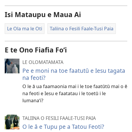
Isi Mataupu e Maua Ai
Le Ola ma le Oti
Taliina o Fesili Faale-Tusi Paia
E te Ono Fiafia Foʻi
LE OLOMATAMATA
Pe e moni na toe faatutū e Iesu tagata
na feoti?
O le ā ua faamaonia mai i le toe faatūtū mai o ē
na feoti e Iesu e faatatau i le toetū i le
lumanaʻi?
TALIINA O FESILI FAALE-TUSI PAIA
O le ā e Tupu pe a Tatou Feoti?