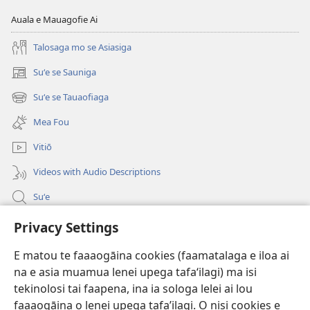
Auala e Mauagofie Ai
Talosaga mo se Asiasiga
Suʻe se Sauniga
(tatala
se
Suʻe se Tauaofiaga
(tatala
isi
se
polokalame)
Mea Fou
isi
polokalame)
Vitiō
Videos with Audio Descriptions
Suʻe
Faamatalaga mo Ofisa o le Malo
Privacy Settings
Fesoasoani
E matou te faaaogāina cookies (faamatalaga e iloa ai
na e asia muamua lenei upega tafaʻilagi) ma isi
Foa'i Tauofo
tekinolosi tai faapena, ina ia sologa lelei ai lou
(tatala
se
faaaogāina o lenei upega tafa’ilagi. O nisi cookies e