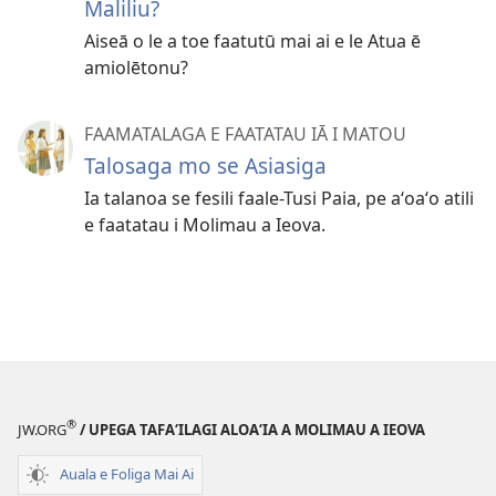
Maliliu?
Aiseā o le a toe faatutū mai ai e le Atua ē
amiolētonu?
FAAMATALAGA E FAATATAU IĀ I MATOU
Talosaga mo se Asiasiga
Ia talanoa se fesili faale-Tusi Paia, pe aʻoaʻo atili
e faatatau i Molimau a Ieova.
®
JW.ORG
/ UPEGA TAFA‘ILAGI ALOA‘IA A MOLIMAU A IEOVA
Auala e Foliga Mai Ai