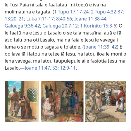
le Tusi Paia ni tala e faatatau i ni toetū e iva na
molimauina e tagata. (
1 Tupu 17:17-24;
2 Tupu 4:32-37;
13:20, 21;
Luka 7:11-17;
8:40-56;
Ioane 11:38-44;
Galuega 9:36-42;
Galuega 20:7-12;
1 Korinito 15:3-6
) O
le faatūina e Iesu o Lasalo o se tala mataʻina, auā e fā
aso talu ona oti Lasalo, ma na faia e Iesu le vavega i
luma o se motu o tagata e toʻatele. (
Ioane 11:39,
42
) E
oo lava iā i latou na tetee iā Iesu, na latou iloa le moni o
lena vavega, ma latou taupulepule ai e fasiotia Iesu ma
Lasalo.—
Ioane 11:47,
53;
12:9-11
.