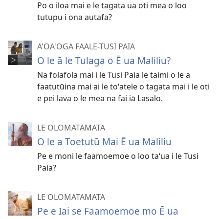
Po o iloa mai e le tagata ua oti mea o loo
tutupu i ona autafa?
A'OA'OGA FAALE-TUSI PAIA
O le ā le Tulaga o Ē ua Maliliu?
Na folafola mai i le Tusi Paia le taimi o le a
faatutūina mai ai le toʻatele o tagata mai i le oti
e pei lava o le mea na fai iā Lasalo.
LE OLOMATAMATA
O le a Toetutū Mai Ē ua Maliliu
Pe e moni le faamoemoe o loo taʻua i le Tusi
Paia?
LE OLOMATAMATA
Pe e Iai se Faamoemoe mo Ē ua