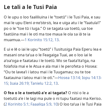
Le tali a le Tusi Paia
O le upu o loo faaliliuina i le “toetū” i le Tusi Paia, e sau
mai le upu Eleni
a·naʹsta·sis,
lea e uiga atu i le “faatulaʻi”
po o le “toe tū i luga.” O se tagata ua toetū, ua toe
faatūina mai i le oti ma toe maua le ola sa iā te ia
muamua.—
1 Korinito 15:12, 13
.
E ui e lē o iai le upu “toetū” i Tusitusiga Paia Eperu lea e
masani ona taʻua o le Feagaiga Tuai, ae o loo iai le
aʻoaʻoga e faatatau i le toetū. Mo se faataʻitaʻiga, na
folafola mai e le Atua e ala mai i le perofeta o Hosea:
“Ou te laveaʻi i latou mai i le Tuugamau; ou te toe
faatauina i latou mai i le oti.”—
Hosea 13:14;
Iopu 14:13-
15;
Isaia 26:19;
Tanielu 12:2,
13
.
O fea o le a toetutū aʻe ai tagata?
O nisi o le a
toetutū aʻe i le lagi ma pule o ni tupu faatasi ma Keriso.
(
2 Korinito 5:1;
Faaaliga 5:9, 10
) O loo taʻua i le Tusi Paia