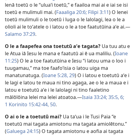
lenā toetū o le “uluaʻi toetū,” e faailoa mai ai e iai se isi
toetū e mulimuli mai. (
Faaaliga 20:6;
Filipi 3:11
) O lenei
toetū mulimuli o le toetū i luga o le lalolagi, lea o le a
olioli ai le toʻatele o i latou o le a toe faatutūina aʻe ai.—
Salamo 37:29
.
O le a faapefea ona toetutū aʻe tagata?
Ua tuu atu e
le Atua iā Iesu le mana e faatutū ai ē ua maliliu. (
Ioane
11:25
) O le a toe faatutūina e Iesu “i latou uma o loo i
tuugamau,” ma toe faafoʻisia o latou uiga ma
manatunatuga. (
Ioane 5:28, 29
) O i latou e toetutū aʻe i
le lagi e latou te maua ni tino agaga, ae o le a maua e i
latou e toetutū aʻe i le lalolagi ni tino faaletino
mālōlōina lelei ma lelei atoatoa.—
Isaia 33:24;
35:5, 6;
1 Korinito 15:42-44,
50
.
O ai o le a toetutū mai?
Ua taʻua i le Tusi Paia “e
toetutū mai tagata amiotonu ma tagata amiolētonu.”
(
Galuega 24:15
) O tagata amiotonu e aofia ai tagata