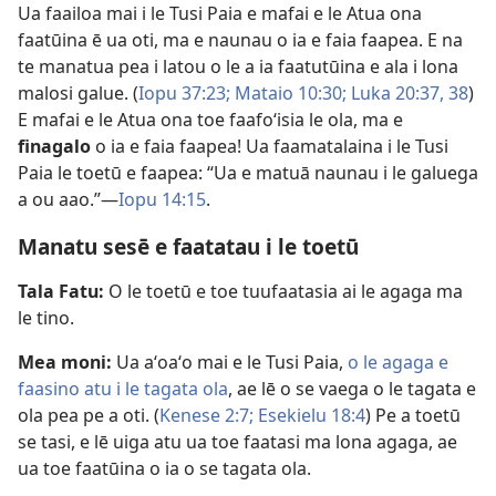
Ua faailoa mai i le Tusi Paia e mafai e le Atua ona
faatūina ē ua oti, ma e naunau o ia e faia faapea. E na
te manatua pea i latou o le a ia faatutūina e ala i lona
malosi galue. (
Iopu 37:23;
Mataio 10:30;
Luka 20:37, 38
)
E mafai e le Atua ona toe faafoʻisia le ola, ma e
finagalo
o ia e faia faapea! Ua faamatalaina i le Tusi
Paia le toetū e faapea: “Ua e matuā naunau i le galuega
a ou aao.”—
Iopu 14:15
.
Manatu sesē e faatatau i le toetū
Tala Fatu:
O le toetū e toe tuufaatasia ai le agaga ma
le tino.
Mea moni:
Ua aʻoaʻo mai e le Tusi Paia,
o le agaga e
faasino atu i le tagata ola
, ae lē o se vaega o le tagata e
ola pea pe a oti. (
Kenese 2:7;
Esekielu 18:4
) Pe a toetū
se tasi, e lē uiga atu ua toe faatasi ma lona agaga, ae
ua toe faatūina o ia o se tagata ola.