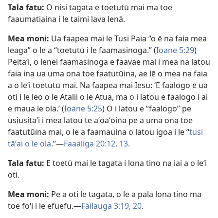
Tala fatu:
O nisi tagata e toetutū mai ma toe
faaumatiaina i le taimi lava lenā.
Mea moni:
Ua faapea mai le Tusi Paia “o ē na faia mea
leaga” o le a “toetutū i le faamasinoga.” (
Ioane 5:29
)
Peitaʻi, o lenei faamasinoga e faavae mai i mea na latou
faia ina ua uma ona toe faatutūina, ae lē o mea na faia
a o leʻi toetutū mai. Na faapea mai Iesu: ʻE faalogo ē ua
oti i le leo o le Atalii o le Atua, ma o i latou e faalogo i ai
e maua le ola.’ (
Ioane 5:25
) O i latou e “faalogo” pe
usiusitaʻi i mea latou te aʻoaʻoina pe a uma ona toe
faatutūina mai, o le a faamauina o latou igoa i le “
tusi
tāʻai o le ola
.”—
Faaaliga 20:12, 13
.
Tala fatu:
E toetū mai le tagata i lona tino na iai a o leʻi
oti.
Mea moni:
Pe a oti le tagata, o le a pala lona tino ma
toe foʻi i le efuefu.—
Failauga 3:19, 20
.