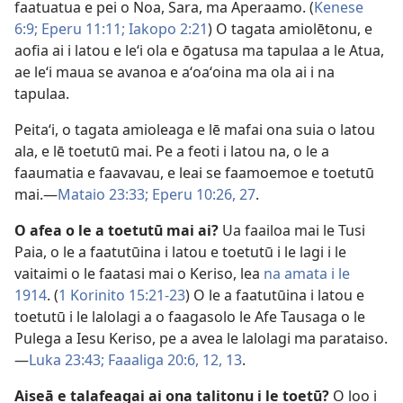
faatuatua e pei o Noa, Sara, ma Aperaamo. (
Kenese
6:9;
Eperu 11:11;
Iakopo 2:21
) O tagata amiolētonu, e
aofia ai i latou e leʻi ola e ōgatusa ma tapulaa a le Atua,
ae leʻi maua se avanoa e aʻoaʻoina ma ola ai i na
tapulaa.
Peitaʻi, o tagata amioleaga e lē mafai ona suia o latou
ala, e lē toetutū mai. Pe a feoti i latou na, o le a
faaumatia e faavavau, e leai se faamoemoe e toetutū
mai.—
Mataio 23:33;
Eperu 10:26, 27
.
O afea o le a toetutū mai ai?
Ua faailoa mai le Tusi
Paia, o le a faatutūina i latou e toetutū i le lagi i le
vaitaimi o le faatasi mai o Keriso, lea
na amata i le
1914
. (
1 Korinito 15:21-23
) O le a faatutūina i latou e
toetutū i le lalolagi a o faagasolo le Afe Tausaga o le
Pulega a Iesu Keriso, pe a avea le lalolagi ma parataiso.
—
Luka 23:43;
Faaaliga 20:6,
12, 13
.
Aiseā e talafeagai ai ona talitonu i le toetū?
O loo i