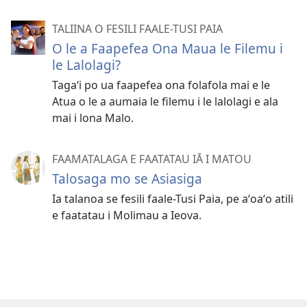
TALIINA O FESILI FAALE-TUSI PAIA
O le a Faapefea Ona Maua le Filemu i
le Lalolagi?
Tagaʻi po ua faapefea ona folafola mai e le
Atua o le a aumaia le filemu i le lalolagi e ala
mai i lona Malo.
FAAMATALAGA E FAATATAU IĀ I MATOU
Talosaga mo se Asiasiga
Ia talanoa se fesili faale-Tusi Paia, pe aʻoaʻo atili
e faatatau i Molimau a Ieova.