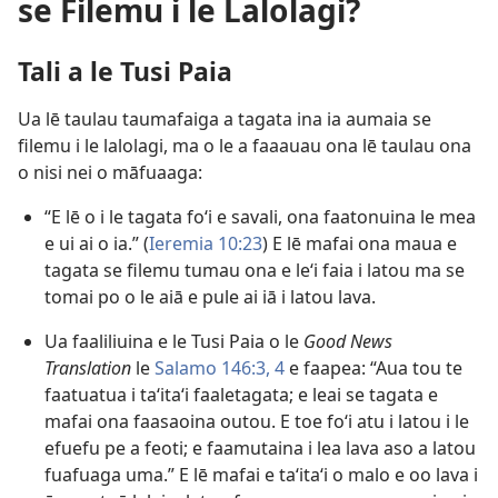
se Filemu i le Lalolagi?
Tali a le Tusi Paia
Ua lē taulau taumafaiga a tagata ina ia aumaia se
filemu i le lalolagi, ma o le a faaauau ona lē taulau ona
o nisi nei o māfuaaga:
“E lē o i le tagata foʻi e savali, ona faatonuina le mea
e ui ai o ia.” (
Ieremia 10:23
) E lē mafai ona maua e
tagata se filemu tumau ona e leʻi faia i latou ma se
tomai po o le aiā e pule ai iā i latou lava.
Ua faaliliuina e le Tusi Paia o le
Good News
Translation
le
Salamo 146:3, 4
e faapea: “Aua tou te
faatuatua i taʻitaʻi faaletagata; e leai se tagata e
mafai ona faasaoina outou. E toe foʻi atu i latou i le
efuefu pe a feoti; e faamutaina i lea lava aso a latou
fuafuaga uma.” E lē mafai e taʻitaʻi o malo e oo lava i