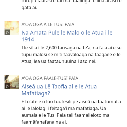
tutupu faatasi e fai ma “faailoga” e iloa ai aso e
gata ai.
AʻOAʻOGA A LE TUSI PAIA
Na Amata Pule le Malo o le Atua i le
1914
I le silia i le 2,600 tausaga ua teʻa, na faia ai e se
tupu malosi se miti faavaloaga na faagaee e le
Atua, lea ua faataunuuina i aso nei.
A'OA'OGA FAALE-TUSI PAIA
Aiseā ua Lē Taofia ai e le Atua
Mafatiaga?
E toʻatele o loo tuufesili pe aiseā ua faatumulia
ai le lalolagi i feitagaʻi ma mafatiaga. Ua
aumaia e le Tusi Paia tali faamalieloto ma
faamāfanafanaina ai.