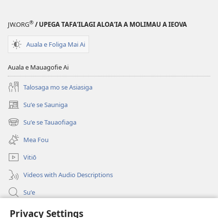
®
JW.ORG
/ UPEGA TAFA‘ILAGI ALOA‘IA A MOLIMAU A IEOVA
Auala e Foliga Mai Ai
Auala e Mauagofie Ai
Talosaga mo se Asiasiga
Suʻe se Sauniga
(tatala
se
Suʻe se Tauaofiaga
(tatala
isi
se
polokalame)
Mea Fou
isi
polokalame)
Vitiō
Videos with Audio Descriptions
Suʻe
Faamatalaga mo Ofisa o le Malo
Privacy Settings