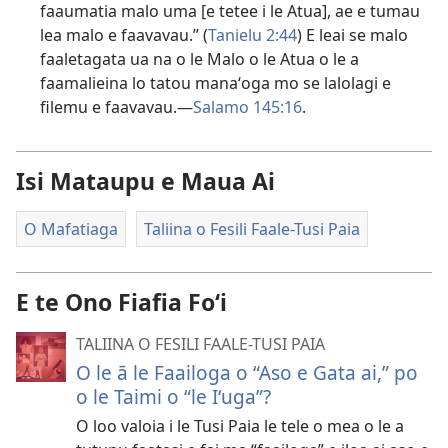
faaumatia malo uma [e tetee i le Atua], ae e tumau
lea malo e faavavau.” (
Tanielu 2:44
) E leai se malo
faaletagata ua na o le Malo o le Atua o le a
faamalieina lo tatou manaʻoga mo se lalolagi e
filemu e faavavau.—
Salamo 145:16
.
Isi Mataupu e Maua Ai
O Mafatiaga
Taliina o Fesili Faale-Tusi Paia
E te Ono Fiafia Foʻi
TALIINA O FESILI FAALE-TUSI PAIA
O le ā le Faailoga o “Aso e Gata ai,” po
o le Taimi o “le Iʻuga”?
O loo valoia i le Tusi Paia le tele o mea o le a