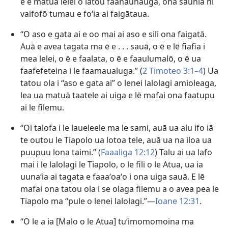
ē e matuā lelei o latou faanaunauga, ona saunia ni
vaifofō tumau e foʻia ai faigātaua.
“O aso e gata ai e oo mai ai aso e sili ona faigatā.
Auā e avea tagata ma ē e . . . sauā, o ē e lē fiafia i
mea lelei, o ē e faalata, o ē e faaulumalō, o ē ua
faafefeteina i le faamaualuga.” (
2 Timoteo 3:1–4
) Ua
tatou ola i “aso e gata ai” o lenei lalolagi amioleaga,
lea ua matuā taatele ai uiga e lē mafai ona faatupu
ai le filemu.
“Oi talofa i le laueleele ma le sami, auā ua alu ifo iā
te outou le Tiapolo ua lotoa tele, auā ua na iloa ua
puupuu lona taimi.” (
Faaaliga 12:12
) Talu ai ua lafo
mai i le lalolagi le Tiapolo, o le fili o le Atua, ua ia
uunaʻia ai tagata e faaaʻoaʻo i ona uiga sauā. E lē
mafai ona tatou ola i se olaga filemu a o avea pea le
Tiapolo ma “pule o lenei lalolagi.”—
Ioane 12:31
.
“O le a ia [Malo o le Atua] tuʻimomomoina ma