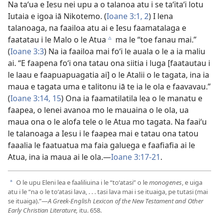
Na taʻua e Iesu nei upu a o talanoa atu i se taʻitaʻi lotu
Iutaia e igoa iā Nikotemo. (
Ioane 3:1, 2
) I lena
talanoaga, na faailoa atu ai e Iesu faamatalaga e
faatatau i le Malo o le Atua
ma le “toe fanau mai.”
c
(
Ioane 3:3
) Na ia faailoa mai foʻi le auala o le a ia maliu
ai. “E faapena foʻi ona tatau ona siitia i luga [faatautau i
le laau e faapuapuagatia ai] o le Atalii o le tagata, ina ia
maua e tagata uma e talitonu iā te ia le ola e faavavau.”
(
Ioane 3:14, 15
) Ona ia faamatilatila lea o le manatu e
faapea, o lenei avanoa mo le mauaina o le ola, ua
maua ona o le alofa tele o le Atua mo tagata. Na faaiʻu
le talanoaga a Iesu i le faapea mai e tatau ona tatou
faaalia le faatuatua ma faia galuega e faafiafia ai le
Atua, ina ia maua ai le ola.—
Ioane 3:17-21
.
O le upu Eleni lea e faaliliuina i le “toʻatasi” o le
monogenes
, e uiga
a
atu i le “na o le toʻatasi lava, . . . tasi lava mai i se ituaiga, pe tutasi (mai
se ituaiga).”—
A Greek-English Lexicon of the New Testament and Other
Early Christian Literature,
itu. 658.