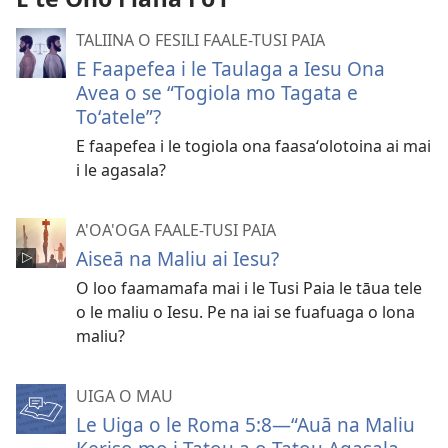
TALIINA O FESILI FAALE-TUSI PAIA
E Faapefea i le Taulaga a Iesu Ona
Avea o se “Togiola mo Tagata e
Toʻatele”?
E faapefea i le togiola ona faasaʻolotoina ai mai
i le agasala?
A'OA'OGA FAALE-TUSI PAIA
Aiseā na Maliu ai Iesu?
O loo faamamafa mai i le Tusi Paia le tāua tele
o le maliu o Iesu. Pe na iai se fuafuaga o lona
maliu?
UIGA O MAU
Le Uiga o le Roma 5:8​—“Auā na Maliu