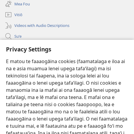
se
polokalame)
Mea Fou
isi
polokalame)
Vitiō
Videos with Audio Descriptions
Suʻe
Faamatalaga mo Ofisa o le Malo
Privacy Settings
Fesoasoani
E matou te faaaogāina cookies (faamatalaga e iloa ai
na e asia muamua lenei upega tafaʻilagi) ma isi
Foa'i Tauofo
tekinolosi tai faapena, ina ia sologa lelei ai lou
(tatala
se
faaaogāina o lenei upega tafa’ilagi. O nisi cookies e
isi
Lomiga Faale-Tusi Paia I LE INITANETI™
manaomia ina ia mafai ai ona faaaogā lenei upega
(tatala
polokalame)
tafaʻilagi, ma e lē mafai ona teena. E mafai ona e
se
®
JW Hub
isi
taliaina pe teena nisi o cookies faaopoopo, lea e
(tatala
polokalame)
matou te faaaogāina mo na o le faaleleia atili o lou
se
App o le
JW Library
isi
faaaogāina o lenei upega tafaʻilagi. O nei faamatalaga
polokalame)
e tuuina mai, e lē faatauina atu pe e faaaogā foʻi mo
fefaatauaʻiga. Ina ia iloa nisi faamatalaga atili, tagaʻi i