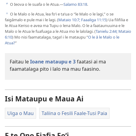
O Ieova o le suafa o le Atua.—
Salamo 83:18
.
b
O le Malo o le Atua, lea foʻi e taʻua o “le Malo o le lagi,” o se
c
faigāmalo e pule mai i le lagi. (
Mataio 10:7;
Faaaliga 11:15
) Ua filifilia e
le Atua Keriso e avea ma Tupu o lena Malo. O le a faataunuuina e le
Malo o le Atua le fuafuaga a le Atua mo le lalolagi. (
Tanielu 2:44;
Mataio
6:10
) Mo nisi faamatalaga, tagaʻi i le mataupu “
O le ā le Malo o le
Atua?
”
Faitau le
Ioane mataupu e 3
faatasi ai ma
faamatalaga pito i lalo ma mau faasino.
Isi Mataupu e Maua Ai
Uiga o Mau
Taliina o Fesili Faale-Tusi Paia
E te Ono Fiafia Foʻi