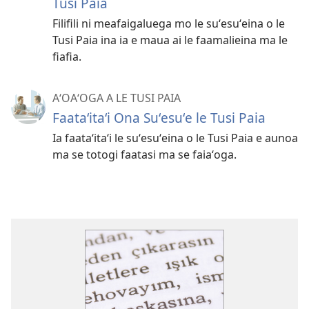
Tusi Paia
Filifili ni meafaigaluega mo le suʻesuʻeina o le
Tusi Paia ina ia e maua ai le faamalieina ma le
fiafia.
AʻOAʻOGA A LE TUSI PAIA
Faataʻitaʻi Ona Suʻesuʻe le Tusi Paia
Ia faataʻitaʻi le suʻesuʻeina o le Tusi Paia e aunoa
ma se totogi faatasi ma se faiaʻoga.