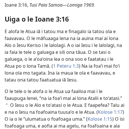
Ioane 3:16,
Tusi Paia Samoa
—
Lomiga 1969.
Uiga o le Ioane 3:16
E alofa le Atua iā i tatou ma e finagalo ia tatou ola e
faavavau. O le māfuaaga lena na ia auina mai ai lona
Alo o Iesu Keriso i le lalolagi. A o iai Iesu i le lalolagi, na
ia faia le tele o galuega e sili ona tāua. O se tasi o
galuega, o le aʻoaʻoina lea o ona soo e faatatau i le
Atua po o lona Tamā. (
1 Peteru 1:3
) Na ia foaʻi mai foʻi
lona ola mo tagata. Ina ia maua le ola e faavavau, e
tatau ona tatou faatuatua iā Iesu.
O le tele o le alofa o le Atua ua faailoa mai i le
faaupuga lenei, “na ia foaʻi mai ai lona Atalii e toʻatasi.”
O Iesu o le Alo e toʻatasi o le Atua. E faapefea? Talu ai
a
e na o Iesu na foafoaina tuusaʻo e le Atua. (
Kolose 1:17
)
O ia o le “ulumatua o foafoaga uma.” (
Kolose 1:15
) O isi
foafoaga uma, e aofia ai ma agelu, na foafoaina e ala