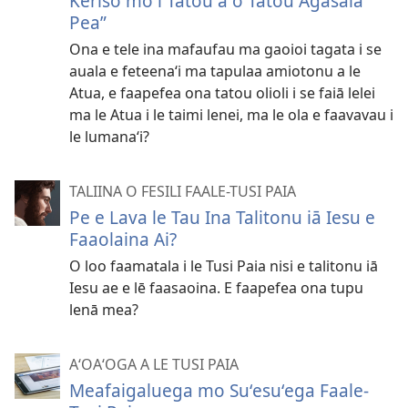
Keriso mo i Tatou a o Tatou Agasala
Pea”
Ona e tele ina mafaufau ma gaoioi tagata i se
auala e feteenaʻi ma tapulaa amiotonu a le
Atua, e faapefea ona tatou olioli i se faiā lelei
ma le Atua i le taimi lenei, ma le ola e faavavau i
le lumanaʻi?
TALIINA O FESILI FAALE-TUSI PAIA
Pe e Lava le Tau Ina Talitonu iā Iesu e
Faaolaina Ai?
O loo faamatala i le Tusi Paia nisi e talitonu iā
Iesu ae e lē faasaoina. E faapefea ona tupu
lenā mea?
AʻOAʻOGA A LE TUSI PAIA
Meafaigaluega mo Suʻesuʻega Faale-