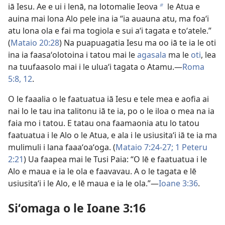
iā Iesu. Ae e ui i lenā, na lotomalie Ieova
le Atua e
b
auina mai lona Alo pele ina ia “ia auauna atu, ma foaʻi
atu lona ola e fai ma togiola e sui aʻi tagata e toʻatele.”
(
Mataio 20:28
) Na puapuagatia Iesu ma oo iā te ia le oti
ina ia faasaʻolotoina i tatou mai le
agasala
ma le
oti
, lea
na tuufaasolo mai i le uluaʻi tagata o Atamu.​—
Roma
5:8,
12
.
O le faaalia o le faatuatua iā Iesu e tele mea e aofia ai
nai lo le tau ina talitonu iā te ia, po o le iloa o mea na ia
faia mo i tatou. E tatau ona faamaonia atu lo tatou
faatuatua i le Alo o le Atua, e ala i le usiusitaʻi iā te ia ma
mulimuli i lana faaaʻoaʻoga. (
Mataio 7:24-27;
1 Peteru
2:21
) Ua faapea mai le Tusi Paia: “O lē e faatuatua i le
Alo e maua e ia le ola e faavavau. A o le tagata e lē
usiusitaʻi i le Alo, e lē maua e ia le ola.”—
Ioane 3:36
.
Siʻomaga o le Ioane 3:16