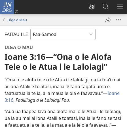
JW.ORG
Log
In
Sui
Suʻe
SH
(tatala
le
i
ME
Uiga o Mau
se
gagana
le
isi
o
JW.ORG
FAITAU I LE
polokalame)
le
upega
UIGA O MAU
tafaʻilagi
Ioane 3:16​—“Ona o le Alofa
Tele o le Atua i le Lalolagi”
“Ona o le alofa tele o le Atua i le lalolagi, na ia foaʻi mai
ai lona Atalii e toʻatasi, ina ia lē fano tagata uma e
faatuatua iā te ia, a ia maua le ola e faavavau.”—
Ioane
3:16
,
Faaliliuga a le Lalolagi Fou.
“Auā ua faapea lava ona alofa mai o le Atua i le lalolagi,
ua ia au mai ai lona Atalii e toatasi, ina ia le fano se tasi
e faatuatua ia te ia, a ia maua e ia le ola faavavau.”—