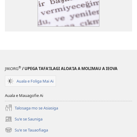
®
JW.ORG
/ UPEGA TAFA‘ILAGI ALOA‘IA A MOLIMAU A IEOVA
Auala e Foliga Mai Ai
Auala e Mauagofie Ai
Talosaga mo se Asiasiga
Suʻe se Sauniga
(tatala
se
Suʻe se Tauaofiaga
(tatala
isi