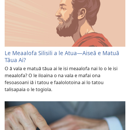
Le Meaalofa Silisili a le Atua​—Aiseā e Matuā
Tāua Ai?
O ā vala e matuā tāua ai le isi meaalofa nai lo o le isi
meaalofa? O le iloaina o na vala e mafai ona
fesoasoani iā i tatou e faalolotoina ai lo tatou
talisapaia o le togiola.