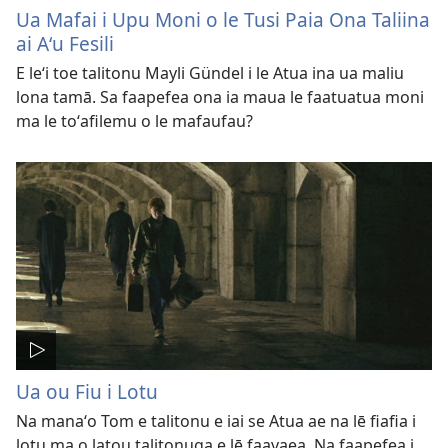
Ua Mafai i Upu Moni o le Tusi Paia Ona Taliina
ai Aʻu Fesili
E leʻi toe talitonu Mayli Gündel i le Atua ina ua maliu
lona tamā. Sa faapefea ona ia maua le faatuatua moni
ma le toʻafilemu o le mafaufau?
Ua ou Fiu i Lotu
Na manaʻo Tom e talitonu e iai se Atua ae na lē fiafia i
lotu ma o latou talitonuga e lē faavaea. Na faapefea i