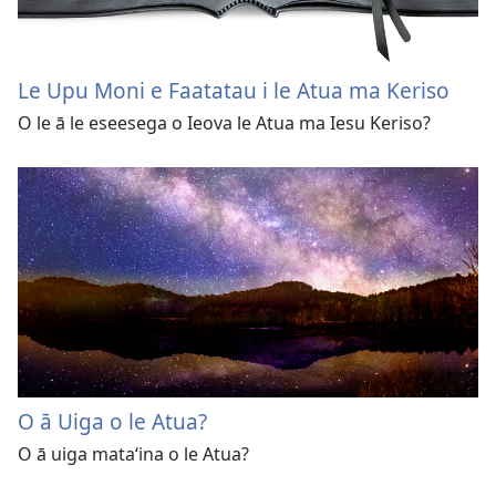
Le Upu Moni e Faatatau i le Atua ma Keriso
O le ā le eseesega o Ieova le Atua ma Iesu Keriso?
O ā Uiga o le Atua?
O ā uiga mataʻina o le Atua?