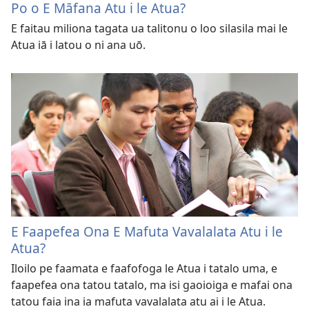
Po o E Māfana Atu i le Atua?
E faitau miliona tagata ua talitonu o loo silasila mai le
Atua iā i latou o ni ana uō.
E Faapefea Ona E Mafuta Vavalalata Atu i le
Atua?
Iloilo pe faamata e faafofoga le Atua i tatalo uma, e
faapefea ona tatou tatalo, ma isi gaoioiga e mafai ona
tatou faia ina ia mafuta vavalalata atu ai i le Atua.