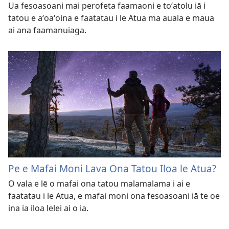
Ua fesoasoani mai perofeta faamaoni e toʻatolu iā i
tatou e aʻoaʻoina e faatatau i le Atua ma auala e maua
ai ana faamanuiaga.
Pe e Mafai Moni Lava Ona Tatou Iloa le Atua?
O vala e lē o mafai ona tatou malamalama i ai e
faatatau i le Atua, e mafai moni ona fesoasoani iā te oe
ina ia iloa lelei ai o ia.