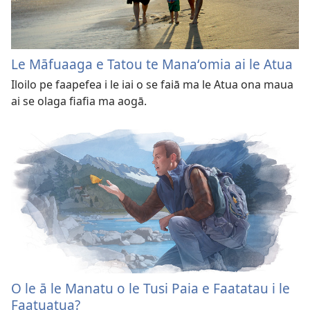
Le Māfuaaga e Tatou te Manaʻomia ai le Atua
Iloilo pe faapefea i le iai o se faiā ma le Atua ona maua
ai se olaga fiafia ma aogā.
O le ā le Manatu o le Tusi Paia e Faatatau i le
Faatuatua?