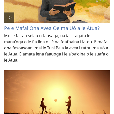
Pe e Mafai Ona Avea Oe ma Uō a le Atua?
Mo le faitau selau o tausaga, ua iai i tagata le
manaʻoga o le fia iloa o Lē na foafoaina i latou. E mafai
ona fesoasoani mai le Tusi Paia ia avea i tatou ma uō a
le Atua. E amata lenā faauōga i le aʻoaʻoina o le suafa o
le Atua.