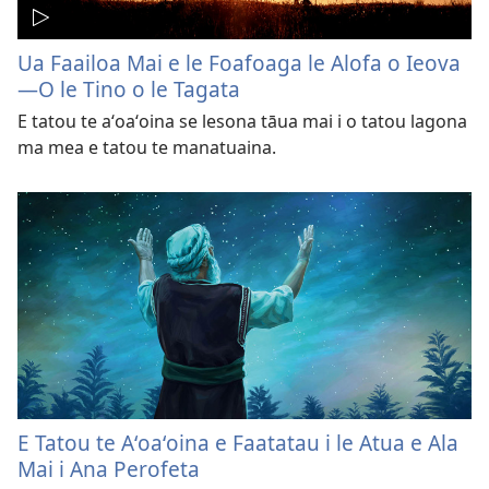
Ua Faailoa Mai e le Foafoaga le Alofa o Ieova
—O le Tino o le Tagata
E tatou te aʻoaʻoina se lesona tāua mai i o tatou lagona
ma mea e tatou te manatuaina.
E Tatou te Aʻoaʻoina e Faatatau i le Atua e Ala
Mai i Ana Perofeta