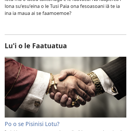
lona suʻesuʻeina o le Tusi Paia ona fesoasoani iā te ia
ina ia maua ai se faamoemoe?
Lu'i o le Faatuatua
Po o se Pisinisi Lotu?