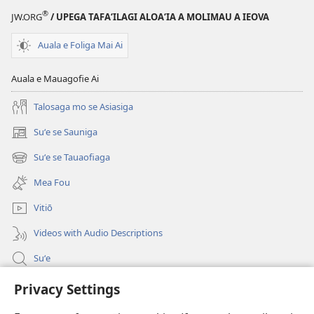
®
JW.ORG
/ UPEGA TAFA‘ILAGI ALOA‘IA A MOLIMAU A IEOVA
Auala e Foliga Mai Ai
Auala e Mauagofie Ai
Talosaga mo se Asiasiga
Suʻe se Sauniga
(tatala
se
Suʻe se Tauaofiaga
(tatala
isi
se
polokalame)
Mea Fou
isi
polokalame)
Vitiō
Videos with Audio Descriptions
Suʻe
Faamatalaga mo Ofisa o le Malo
Privacy Settings
Fesoasoani