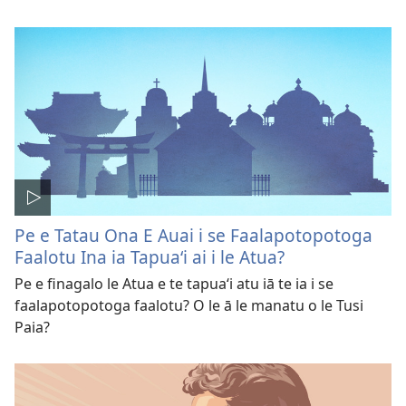
Pe e Tatau Ona E Auai i se Faalapotopotoga
Faalotu Ina ia Tapuaʻi ai i le Atua?
Pe e finagalo le Atua e te tapuaʻi atu iā te ia i se
faalapotopotoga faalotu? O le ā le manatu o le Tusi
Paia?