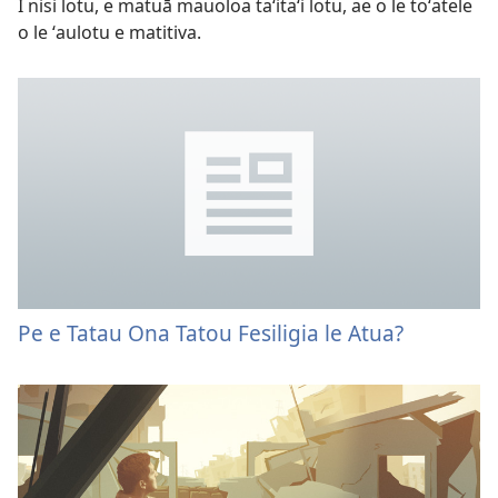
I nisi lotu, e matuā mauoloa taʻitaʻi lotu, ae o le toʻatele
o le ʻaulotu e matitiva.
Pe e Tatau Ona Tatou Fesiligia le Atua?