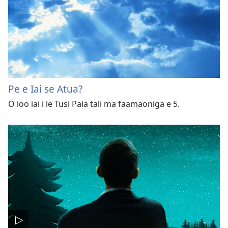
Pe e Iai se Atua?
O loo iai i le Tusi Paia tali ma faamaoniga e 5.