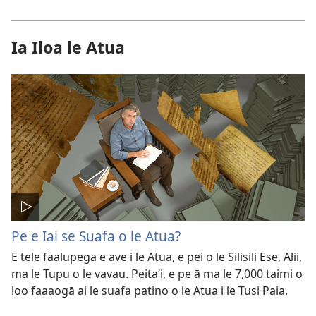
Ia Iloa le Atua
Pe e Iai se Suafa o le Atua?
E tele faalupega e ave i le Atua, e pei o le Silisili Ese, Alii,
ma le Tupu o le vavau. Peitaʻi, e pe ā ma le 7,000 taimi o
loo faaaogā ai le suafa patino o le Atua i le Tusi Paia.