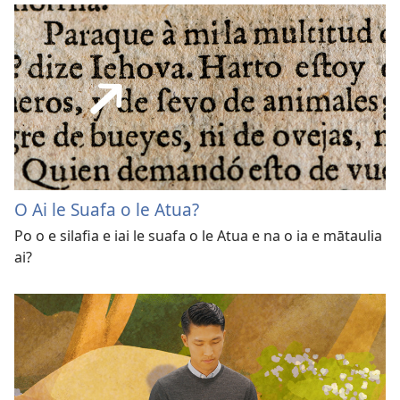
O Ai le Suafa o le Atua?
Po o e silafia e iai le suafa o le Atua e na o ia e mātaulia
ai?