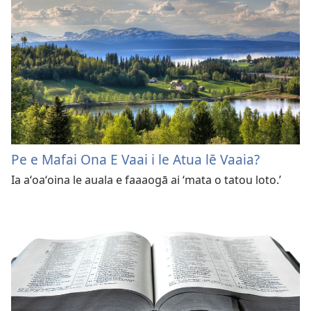
Pe e Mafai Ona E Vaai i le Atua lē Vaaia?
Ia aʻoaʻoina le auala e faaaogā ai ‘mata o tatou loto.’