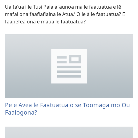
Ua taʻua i le Tusi Paia a ‘aunoa ma le faatuatua e lē
mafai ona faafiafiaina le Atua.’ O le ā le faatuatua? E
faapefea ona e maua le faatuatua?
Pe e Avea le Faatuatua o se Toomaga mo Ou
Faalogona?