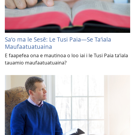
Saʻo ma le Sesē: Le Tusi Paia​—Se Taʻiala
Maufaatuatuaina
E faapefea ona e mautinoa o loo iai i le Tusi Paia taʻiala
tauamio maufaatuatuaina?