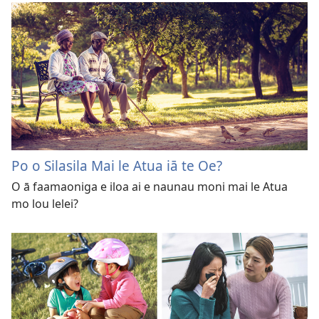
Po o Silasila Mai le Atua iā te Oe?
O ā faamaoniga e iloa ai e naunau moni mai le Atua
mo lou lelei?