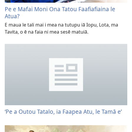
Pe e Mafai Moni Ona Tatou Faafiafiaina le
Atua?
E maua le tali mai i mea na tutupu iā Iopu, Lota, ma
Tavita, o ē na faia ni mea sesē matuiā.
‘Pe a Outou Tatalo, ia Faapea Atu, le Tamā e’