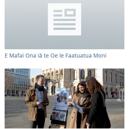
E Mafai Ona iā te Oe le Faatuatua Moni