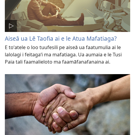
Aiseā ua Lē Taofia ai e le Atua Mafatiaga?
E toʻatele o loo tuufesili pe aiseā ua faatumulia ai le
lalolagi i feitagaʻi ma mafatiaga. Ua aumaia e le Tusi
Paia tali faamalieloto ma faamāfanafanaina ai.