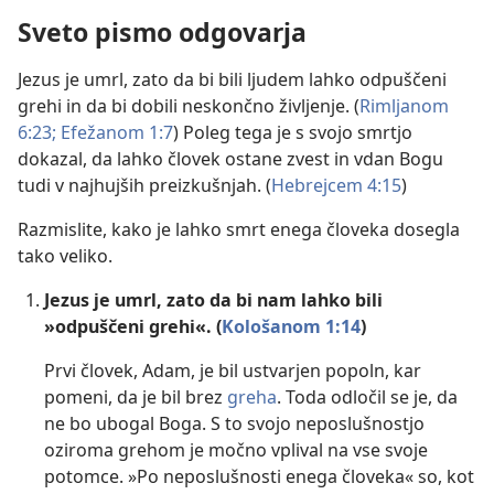
Sveto pismo odgovarja
Jezus je umrl, zato da bi bili ljudem lahko odpuščeni
grehi in da bi dobili neskončno življenje. (
Rimljanom
6:23;
Efežanom 1:7
) Poleg tega je s svojo smrtjo
dokazal, da lahko človek ostane zvest in vdan Bogu
tudi v najhujših preizkušnjah. (
Hebrejcem 4:15
)
Razmislite, kako je lahko smrt enega človeka dosegla
tako veliko.
Jezus je umrl, zato da bi nam lahko bili
»odpuščeni grehi«. (
Kološanom 1:14
)
Prvi človek, Adam, je bil ustvarjen popoln, kar
pomeni, da je bil brez
greha
. Toda odločil se je, da
ne bo ubogal Boga. S to svojo neposlušnostjo
oziroma grehom je močno vplival na vse svoje
potomce. »Po neposlušnosti enega človeka« so, kot