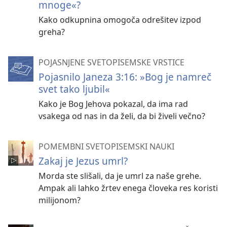
mnoge«?
Kako odkupnina omogoča odrešitev izpod
greha?
POJASNJENE SVETOPISEMSKE VRSTICE
Pojasnilo Janeza 3:16: »Bog je namreč
svet tako ljubil«
Kako je Bog Jehova pokazal, da ima rad
vsakega od nas in da želi, da bi živeli večno?
POMEMBNI SVETOPISEMSKI NAUKI
Zakaj je Jezus umrl?
Morda ste slišali, da je umrl za naše grehe.
Ampak ali lahko žrtev enega človeka res koristi
milijonom?