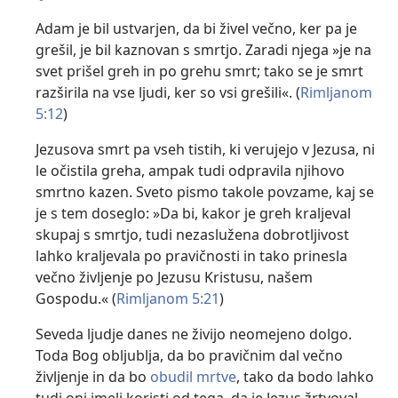
Adam je bil ustvarjen, da bi živel večno, ker pa je
grešil, je bil kaznovan s smrtjo. Zaradi njega »je na
svet prišel greh in po grehu smrt; tako se je smrt
razširila na vse ljudi, ker so vsi grešili«. (
Rimljanom
5:12
)
Jezusova smrt pa vseh tistih, ki verujejo v Jezusa, ni
le očistila greha, ampak tudi odpravila njihovo
smrtno kazen. Sveto pismo takole povzame, kaj se
je s tem doseglo: »Da bi, kakor je greh kraljeval
skupaj s smrtjo, tudi nezaslužena dobrotljivost
lahko kraljevala po pravičnosti in tako prinesla
večno življenje po Jezusu Kristusu, našem
Gospodu.« (
Rimljanom 5:21
)
Seveda ljudje danes ne živijo neomejeno dolgo.
Toda Bog obljublja, da bo pravičnim dal večno
življenje in da bo
obudil mrtve
, tako da bodo lahko