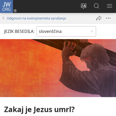
JW.ORG
Prijava
(odpre
Spremeni
Iskanje
PO
novo
jezik
po
ME
Odgovori na svetopisemska vprašanja
okno)
spletnega
JW.ORG
mesta
JEZIK BESEDILA:
Zakaj je Jezus umrl?