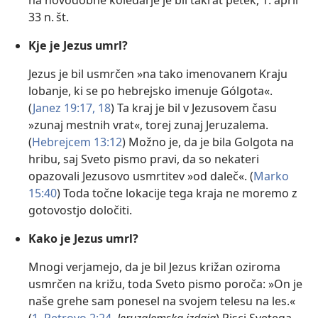
na novodobne koledarje je bil takrat petek, 1. april
33 n. št.
Kje je Jezus umrl?
Jezus je bil usmrčen »na tako imenovanem Kraju
lobanje, ki se po hebrejsko imenuje Gólgota«.
(
Janez 19:17, 18
) Ta kraj je bil v Jezusovem času
»zunaj mestnih vrat«, torej zunaj Jeruzalema.
(
Hebrejcem 13:12
) Možno je, da je bila Golgota na
hribu, saj Sveto pismo pravi, da so nekateri
opazovali Jezusovo usmrtitev »od daleč«. (
Marko
15:40
) Toda točne lokacije tega kraja ne moremo z
gotovostjo določiti.
Kako je Jezus umrl?
Mnogi verjamejo, da je bil Jezus križan oziroma
usmrčen na križu, toda Sveto pismo poroča: »On je
naše grehe sam ponesel na svojem telesu na les.«