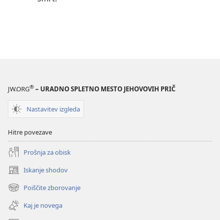
®
JW.ORG
– URADNO SPLETNO MESTO JEHOVOVIH PRIČ
Nastavitev izgleda
Hitre povezave
Prošnja za obisk
Iskanje shodov
(odpre
novo
Poiščite zborovanje
(odpre
okno)
novo
Kaj je novega
okno)