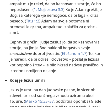
ampak mu je rekel, da bo kaznovan s smrtjo, če bo
neposlušen. (
1. Mojzesova 3:3
) Ko je Adam grešil, je
Bog, za katerega »je nemogoče, da bi lagal«, držal
besedo. (
Titu 1:2
) Adam na svoje potomce ni
prenesel le greha, ampak tudi »plačilo za greh« –
smrt.
Čeprav si grešni ljudje zaslužijo, da so kaznovani s
smrtjo, pa jim je Bog naklonil bogastvo svoje
»
nezaslužene
dobrotljivosti«. (
Efežanom 1:7
) To, kar
je naredil, da bi odrešil človeštvo – poslal je Jezusa
kot popolno žrtev – je bilo hkrati nadvse pravično in
izredno usmiljeno dejanje.
Kdaj je Jezus umrl?
Jezus je umrl na dan judovske pashe, in sicer ob
»deveti uri« od sončnega vzhoda oziroma okoli
15. ure. (
Marko 15:33–37
, podčrtna opomba) Glede