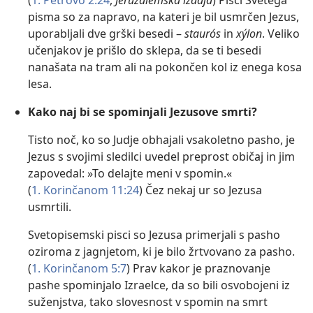
(
1. Petrovo 2:24
,
Jeruzalemska izdaja
) Pisci Svetega
pisma so za napravo, na kateri je bil usmrčen Jezus,
uporabljali dve grški besedi –
staurós
in
xýlon
. Veliko
učenjakov je prišlo do sklepa, da se ti besedi
nanašata na tram ali na pokončen kol iz enega kosa
lesa.
Kako naj bi se spominjali Jezusove smrti?
Tisto noč, ko so Judje obhajali vsakoletno pasho, je
Jezus s svojimi sledilci uvedel preprost običaj in jim
zapovedal: »To delajte meni v spomin.«
(
1. Korinčanom 11:24
) Čez nekaj ur so Jezusa
usmrtili.
Svetopisemski pisci so Jezusa primerjali s pasho
oziroma z jagnjetom, ki je bilo žrtvovano za pasho.
(
1. Korinčanom 5:7
) Prav kakor je praznovanje
pashe spominjalo Izraelce, da so bili osvobojeni iz
suženjstva, tako slovesnost v spomin na smrt