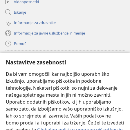
Videoposnetki
Iskanje
Informacije za zdravnike
Informacije za javne uslužbence in medije
Pomoč
Doniranje
(odpre
Nastavitve zasebnosti
novo
okno)
Da bi vam omogočili kar najboljšo uporabniško
Watchtowerjeva SPLETNA KNJIŽNICA™
(odpre
izkušnjo, uporabljamo piškotke in podobne
novo
®
JW Hub
tehnologije. Nekateri piškotki so nujni za delovanje
okno)
(odpre
našega spletnega mesta in jih ni možno zavrniti.
novo
®
JW Library
okno)
Uporabo dodatnih piškotkov, ki jih uporabljamo
samo zato, da izboljšamo vašo uporabniško izkušnjo,
Watchtower Library
lahko sprejmete ali zavrnete. Vaših podatkov ne
bomo prodali ali uporabili za trženje. Če želite izvedeti
več, preberite
Globalno politiko uporabe piškotkov in