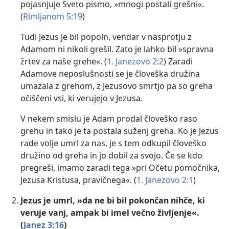
pojasnjuje Sveto pismo, »mnogi postali grešni«.
(
Rimljanom 5:19
)
Tudi Jezus je bil popoln, vendar v nasprotju z
Adamom ni nikoli grešil. Zato je lahko bil »spravna
žrtev za naše grehe«. (
1. Janezovo 2:2
) Zaradi
Adamove neposlušnosti se je človeška družina
umazala z grehom, z Jezusovo smrtjo pa so greha
očiščeni vsi, ki verujejo v Jezusa.
V nekem smislu je Adam prodal človeško raso
grehu in tako je ta postala suženj greha. Ko je Jezus
rade volje umrl za nas, je s tem odkupil človeško
družino od greha in jo dobil za svojo. Če se kdo
pregreši, imamo zaradi tega »pri Očetu pomočnika,
Jezusa Kristusa, pravičnega«. (
1. Janezovo 2:1
)
Jezus je umrl, »da ne bi bil pokončan nihče, ki
veruje vanj, ampak bi imel večno življenje«.
(
Janez 3:16
)