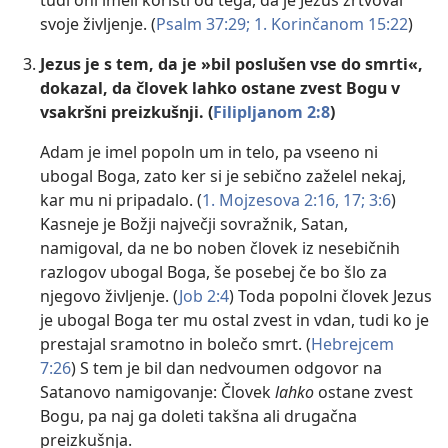
tudi oni imeli koristi od tega, da je Jezus žrtvoval
svoje življenje. (
Psalm 37:29;
1. Korinčanom 15:22
)
Jezus je s tem, da je »bil poslušen vse do smrti«,
dokazal, da človek lahko ostane zvest Bogu v
vsakršni preizkušnji. (
Filipljanom 2:8
)
Adam je imel popoln um in telo, pa vseeno ni
ubogal Boga, zato ker si je sebično zaželel nekaj,
kar mu ni pripadalo. (
1. Mojzesova 2:16, 17;
3:6
)
Kasneje je Božji največji sovražnik, Satan,
namigoval, da ne bo noben človek iz nesebičnih
razlogov ubogal Boga, še posebej če bo šlo za
njegovo življenje. (
Job 2:4
) Toda popolni človek Jezus
je ubogal Boga ter mu ostal zvest in vdan, tudi ko je
prestajal sramotno in bolečo smrt. (
Hebrejcem
7:26
) S tem je bil dan nedvoumen odgovor na
Satanovo namigovanje: Človek
lahko
ostane zvest
Bogu, pa naj ga doleti takšna ali drugačna
preizkušnja.