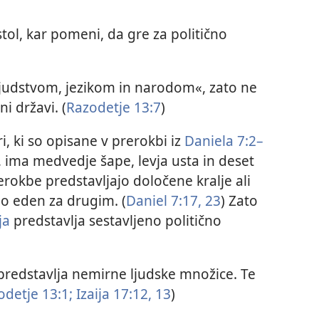
tol, kar pomeni, da gre za politično
judstvom, jezikom in narodom«, zato ne
i državi. (
Razodetje 13:7
)
i, ki so opisane v prerokbi iz
Daniela 7:2–
rd, ima medvedje šape, levja usta in deset
erokbe predstavljajo določene kralje ali
ajo eden za drugim. (
Daniel 7:17,
23
) Zato
ja
predstavlja sestavljeno politično
i predstavlja nemirne ljudske množice. Te
odetje 13:1;
Izaija 17:12, 13
)