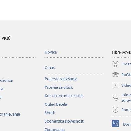
 PRIČ
Novice
Hitre pove
Prošn
O nas
Poišč
(odpre
Pogosta vprašanja
ošurice
novo
Vide
Prošnja za obisk
okno)
la
Infor
Kontaktne informacije
v
zdrav
Ogled Betela
Pom
Shodi
oznanjevanje
Spominska slovesnost
Doni
(odpre
Zborovanja