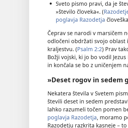
Sveto pismo pravi, da je šte
»število človeka«. (
Razodetje
poglavja Razodetja
človeška
Čeprav se narodi v marsičem ne 
odločeni obdržati svojo oblast 
kraljestvu. (
Psalm 2:2
) Prav tak
Božji vojski, ki jo bo vodil Jez
in končala se bo z uničenjem n
»Deset rogov in sedem 
Nekatera števila v Svetem pis
števili deset in sedem predstav
lahko razumeli točen pomen be
poglavja Razodetja
, moramo po
Razodetju razkrita kasneje – to