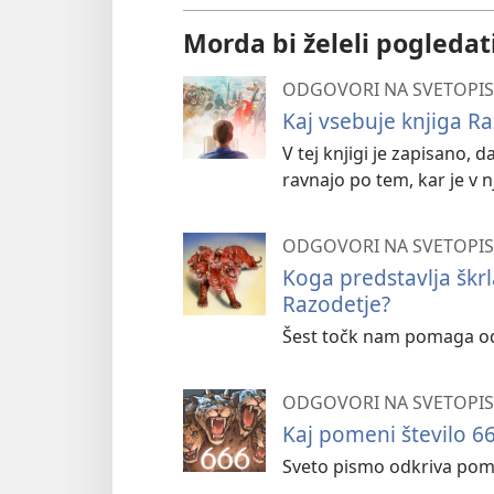
Morda bi želeli pogledat
ODGOVORI NA SVETOPIS
Kaj vsebuje knjiga R
V tej knjigi je zapisano, d
ravnajo po tem, kar je v n
ODGOVORI NA SVETOPIS
Koga predstavlja škrl
Razodetje?
Šest točk nam pomaga odkr
ODGOVORI NA SVETOPIS
Kaj pomeni število 6
Sveto pismo odkriva pome