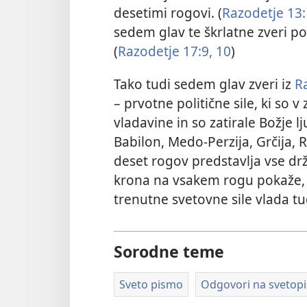
desetimi rogovi. (
Razodetje 13:
sedem glav te škrlatne zveri p
(
Razodetje 17:9, 10
)
Tako tudi sedem glav zveri iz
R
– prvotne politične sile, ki so
vladavine in so zatirale Božje l
Babilon, Medo-Perzija, Grčija,
deset rogov predstavlja vse dr
krona na vsakem rogu pokaže,
trenutne svetovne sile vlada t
Sorodne teme
Sveto pismo
Odgovori na svetop