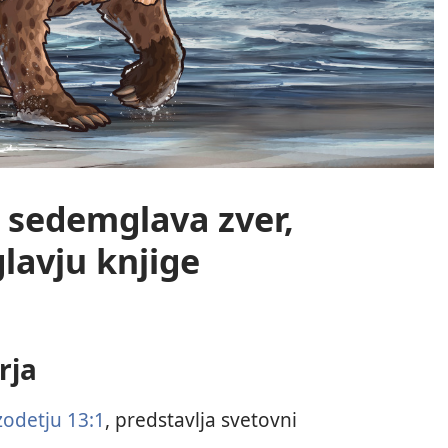
 sedemglava zver,
glavju knjige
rja
odetju 13:1
, predstavlja svetovni