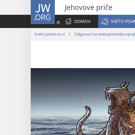
JW.ORG
Jehovove priče
DOMOV
SVETO PISM
Sveto pismo in vi
Odgovori na svetopisemska vpra