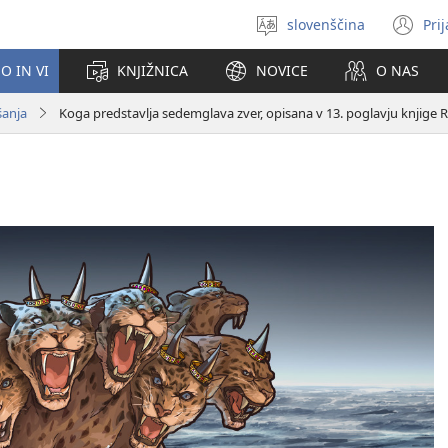
slovenščina
Pri
Izberite
(o
jezik
no
O IN VI
KNJIŽNICA
NOVICE
O NAS
ok
šanja
Koga predstavlja sedemglava zver, opisana v 13. poglavju knjige 