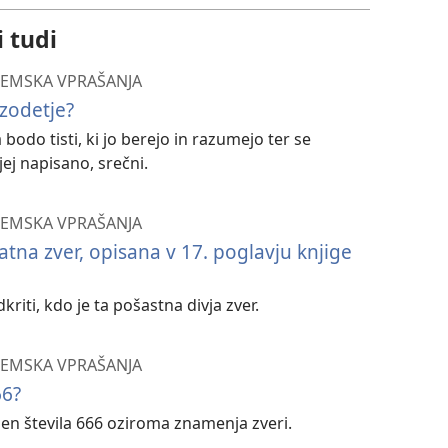
i tudi
EMSKA VPRAŠANJA
azodetje?
a bodo tisti, ki jo berejo in razumejo ter se
jej napisano, srečni.
EMSKA VPRAŠANJA
atna zver, opisana v 17. poglavju knjige
iti, kdo je ta pošastna divja zver.
EMSKA VPRAŠANJA
66?
n števila 666 oziroma znamenja zveri.