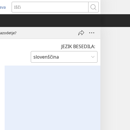
java
dpre
Išči
vo
no)
Razodetje?
JEZIK BESEDILA: