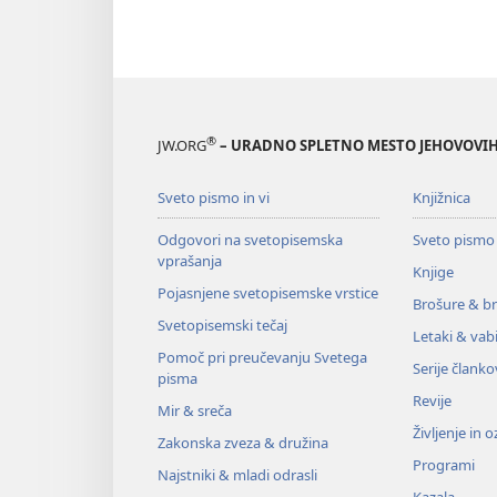
®
JW.ORG
– URADNO SPLETNO MESTO JEHOVOVIH
Sveto pismo in vi
Knjižnica
Odgovori na svetopisemska
Sveto pismo
vprašanja
Knjige
Pojasnjene svetopisemske vrstice
Brošure & br
Svetopisemski tečaj
Letaki & vabi
Pomoč pri preučevanju Svetega
Serije članko
pisma
Revije
Mir & sreča
Življenje in 
Zakonska zveza & družina
Programi
Najstniki & mladi odrasli