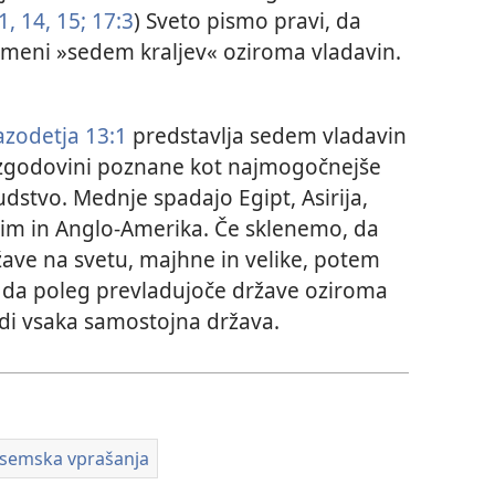
1,
14, 15;
17:3
) Sveto pismo pravi, da
omeni »sedem kraljev« oziroma vladavin.
azodetja 13:1
predstavlja sedem vladavin
 v zgodovini poznane kot najmogočnejše
judstvo. Mednje spadajo Egipt, Asirija,
 Rim in Anglo-Amerika. Če sklenemo, da
žave na svetu, majhne in velike, potem
 da poleg prevladujoče države oziroma
udi vsaka samostojna država.
isemska vprašanja