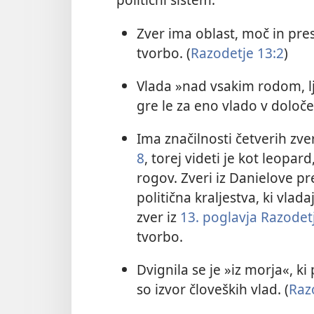
Zver ima oblast, moč in pres
tvorbo. (
Razodetje 13:2
)
Vlada »nad vsakim rodom, l
gre le za eno vlado v določen
Ima značilnosti četverih zver
8
, torej videti je kot leopa
rogov. Zveri iz Danielove pr
politična kraljestva, ki vlad
zver iz
13. poglavja Razodet
tvorbo.
Dvignila se je »iz morja«, k
so izvor človeških vlad. (
Raz