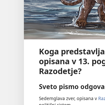
Koga predstavlja
opisana v 13. po
Razodetje?
Sveto pismo odgova
Sedemglava zver, opisana v
Raz
politični sistem.