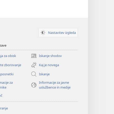
Nastavitev izgleda
zave
ja za obisk
Iskanje shodov
(odpre
novo
ite zborovanje
Kaj je novega
okno)
oposnetki
Iskanje
macije za
Informacije za javne
nike
uslužbence in medije
oč
ranje