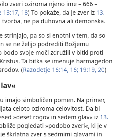
vilo zveri oziroma njeno ime – 666 –
 13:17, 18
) To pokaže, da je zver iz
13.
 tvorba, ne pa duhovna ali demonska.
strinjajo, pa so si enotni v tem, da so
in se ne želijo podrediti Božjemu
o bodo svoje moči združili v bitki proti
us Kristus. Ta bitka se imenuje harmagedon
arodov. (
Razodetje 16:14,
16;
19:19, 20
)
glav«
mu imajo simboličen pomen. Na primer,
ljata celoto oziroma celovitost. Da bi
sed »deset rogov in sedem glav« iz
13.
bliže pogledati »podobo zveri«, ki je v
 je škrlatna zver s sedmimi glavami in