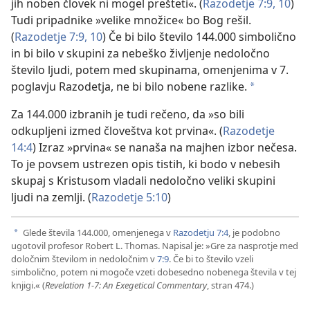
jih noben človek ni mogel prešteti«. (
Razodetje 7:9, 10
)
Tudi pripadnike »velike množice« bo Bog rešil.
(
Razodetje 7:9, 10
) Če bi bilo število 144.000 simbolično
in bi bilo v skupini za nebeško življenje nedoločno
število ljudi, potem med skupinama, omenjenima v 7.
poglavju Razodetja, ne bi bilo nobene razlike.
a
Za 144.000 izbranih je tudi rečeno, da »so bili
odkupljeni izmed človeštva kot prvina«. (
Razodetje
14:4
) Izraz »prvina« se nanaša na majhen izbor nečesa.
To je povsem ustrezen opis tistih, ki bodo v nebesih
skupaj s Kristusom vladali nedoločno veliki skupini
ljudi na zemlji. (
Razodetje 5:10
)
Glede števila 144.000, omenjenega v
Razodetju 7:4
, je podobno
a
ugotovil profesor Robert L. Thomas. Napisal je: »Gre za nasprotje med
določnim številom in nedoločnim v
7:9
. Če bi to število vzeli
simbolično, potem ni mogoče vzeti dobesedno nobenega števila v tej
knjigi.« (
Revelation 1-7: An Exegetical Commentary
, stran 474.)