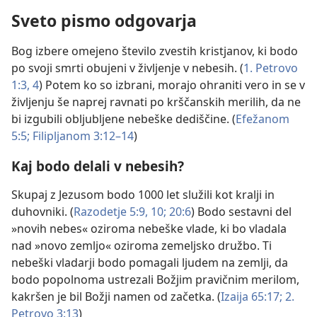
Sveto pismo odgovarja
Bog izbere omejeno število zvestih kristjanov, ki bodo
po svoji smrti obujeni v življenje v nebesih. (
1. Petrovo
1:3, 4
) Potem ko so izbrani, morajo ohraniti vero in se v
življenju še naprej ravnati po krščanskih merilih, da ne
bi izgubili obljubljene nebeške dediščine. (
Efežanom
5:5;
Filipljanom 3:12–14
)
Kaj bodo delali v nebesih?
Skupaj z Jezusom bodo 1000 let služili kot kralji in
duhovniki. (
Razodetje 5:9, 10;
20:6
) Bodo sestavni del
»novih nebes« oziroma nebeške vlade, ki bo vladala
nad »novo zemljo« oziroma zemeljsko družbo. Ti
nebeški vladarji bodo pomagali ljudem na zemlji, da
bodo popolnoma ustrezali Božjim pravičnim merilom,
kakršen je bil Božji namen od začetka. (
Izaija 65:17;
2.
Petrovo 3:13
)