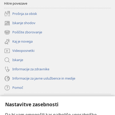
Hitre povezave
Prošnja za obisk
Iskanje shodov
(odpre
novo
Poiščite zborovanje
(odpre
okno)
novo
Kaj je novega
okno)
Videoposnetki
Iskanje
Informacije za zdravnike
Informacije za javne uslužbence in medije
Pomoč
Doniranje
(odpre
Nastavitve zasebnosti
novo
okno)
Da bi vam omogočili kar najboljšo uporabniško
Watchtowerjeva SPLETNA KNJIŽNICA™