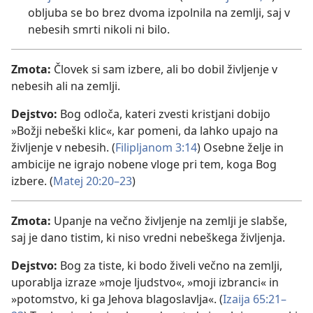
obljuba se bo brez dvoma izpolnila na zemlji, saj v
nebesih smrti nikoli ni bilo.
Zmota:
Človek si sam izbere, ali bo dobil življenje v
nebesih ali na zemlji.
Dejstvo:
Bog odloča, kateri zvesti kristjani dobijo
»Božji nebeški klic«, kar pomeni, da lahko upajo na
življenje v nebesih. (
Filipljanom 3:14
) Osebne želje in
ambicije ne igrajo nobene vloge pri tem, koga Bog
izbere. (
Matej 20:20–23
)
Zmota:
Upanje na večno življenje na zemlji je slabše,
saj je dano tistim, ki niso vredni nebeškega življenja.
Dejstvo:
Bog za tiste, ki bodo živeli večno na zemlji,
uporablja izraze »moje ljudstvo«, »moji izbranci« in
»potomstvo, ki ga Jehova blagoslavlja«. (
Izaija 65:21–