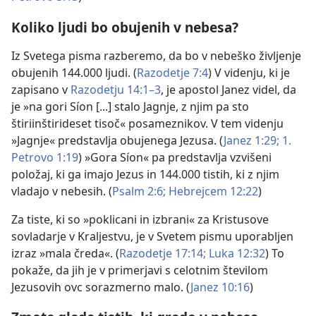
Koliko ljudi bo obujenih v nebesa?
Iz Svetega pisma razberemo, da bo v nebeško življenje
obujenih 144.000 ljudi. (
Razodetje 7:4
) V videnju, ki je
zapisano v
Razodetju 14:1–3
, je apostol Janez videl, da
je »na gori Síon [...] stalo Jagnje, z njim pa sto
štiriinštirideset tisoč« posameznikov. V tem videnju
»Jagnje« predstavlja obujenega Jezusa. (
Janez 1:29;
1.
Petrovo 1:19
) »Gora Síon« pa predstavlja vzvišeni
položaj, ki ga imajo Jezus in 144.000 tistih, ki z njim
vladajo v nebesih. (
Psalm 2:6;
Hebrejcem 12:22
)
Za tiste, ki so »poklicani in izbrani« za Kristusove
sovladarje v Kraljestvu, je v Svetem pismu uporabljen
izraz »mala čreda«. (
Razodetje 17:14;
Luka 12:32
) To
pokaže, da jih je v primerjavi s celotnim številom
Jezusovih ovc sorazmerno malo. (
Janez 10:16
)