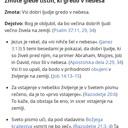
Zmote glede tistih, ki gredo v nebesa
Zmota:
Vsi dobri ljudje gredo v nebesa.
Dejstvo:
Bog je obljubil, da bo večina dobrih ljudi
večno živela na
zemlji
. (
Psalm 37:11,
29,
34
)
Jezus je rekel, da »ni nihče šel v nebesa«. (
Janez
3:13
) S temi besedami je pokazal, da dobri ljudje, ki
so živeli pred njim, na primer Abraham, Mojzes, Job
in David, niso šli v nebesa. (
Apostolska dela 2:29,
34
)
Vsi ti so upali, da bodo v prihodnosti
obujeni
v
življenje na zemlji. (
Job 14:13–15
)
Za vstajenje v nebeško življenje je v Svetem pismu
rečeno, da je to »prvo vstajenje«. (
Razodetje 20:6
)
To kaže, da obstaja še eno, in sicer vstajenje na
zemlji.
Sveto pismo uči, da pod vladavino
Božjega
kraljestva
»smrti ne bo več«. (
Razodetje 21:3, 4
) Ta