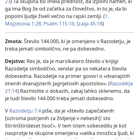
23
) Ta skupina bo imela prednost, da izpolni namen, ki
ga ima Bog že od začetka za človeštvo, in to je, da bi
popolni ljudje živeli večno na rajski zemlji. (
1.
Mojzesova 1:28;
Psalm 115:16;
Izaija 45:18
)
Zmota:
Število 144.000, ki je omenjeno v Razodetju, je
treba jemati simbolično, ne pa dobesedno.
Dejstvo:
Res je, da je marsikatero število v knjigi
Razodetje simbolično, vendar pa so nekatera števila
dobesedna. Razodetje na primer govori o »dvanajstih
imenih dvanajsterih Jagnjetovih apostolov«. (
Razodetje
21:14
) Razmislite o dokazih, zakaj lahko sklenemo, da
je tudi število 144.000 treba jemati dobesedno.
V
Razodetju 7:4
piše, da je »število zapečatenih
[oziroma potrjenih za življenje v nebesih]: sto
štiriinštirideset tisoč«. V tem istem sobesedilu je kot
nasprotje te skupine omenjena »velika množica ljudi, ki