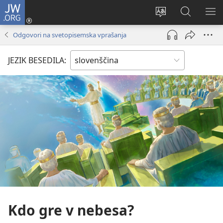
JW.ORG
Prijava
(odpre
Spremeni
Iskanje
PO
novo
jezik
po
ME
Odgovori na svetopisemska vprašanja
okno)
spletnega
JW.ORG
mesta
JEZIK BESEDILA:
Kdo gre v nebesa?