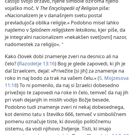
častijo svojo državo, njene simbole oziroma njeno
vojaško moč. V
The Encyclopedii of Religion
piše:
»Nacionalizem je v današnjem svetu postal
prevladujoča oblika religije.« Podobno misel lahko
najdemo v
Splošnem religijskem leksikonu
, kjer piše, da
je integralni nacionalizem »nekakšen svet[ovni] nazor,
nadomestek za religijo«.
a
Kako človek dobi znamenje zveri na desnico ali na
čelo? (
Razodetje 13:16
) Bog je glede zapovedi, ki jih je
dal Izraelcem, dejal: »Privežite [si jih] za znamenje na
roko in naj bodo za trak na vašem čelu.« (
5. Mojzesova
11:18
) To ni pomenilo, da naj si Izraelci dobesedno
privežejo te zapovedi na roke in čelo, temveč da naj jih
pri vseh dejanjih in mislih vodijo Božje besede.
Podobno tudi znamenje zveri ni nekaj dobesednega,
kot denimo tatu s številko 666, temveč v simboličnem
pomenu označuje tiste, ki dovolijo političnemu
sistemu, da vodi njihovo življenje. Tisti, ki imajo