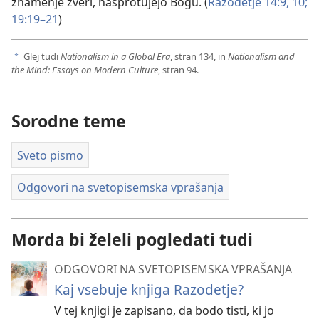
znamenje zveri, nasprotujejo Bogu. (
Razodetje 14:9, 10;
19:19–21
)
Glej tudi
Nationalism in a Global Era
, stran 134, in
Nationalism and
a
the Mind: Essays on Modern Culture
, stran 94.
Sorodne teme
Sveto pismo
Odgovori na svetopisemska vprašanja
Morda bi želeli pogledati tudi
ODGOVORI NA SVETOPISEMSKA VPRAŠANJA
Kaj vsebuje knjiga Razodetje?
V tej knjigi je zapisano, da bodo tisti, ki jo