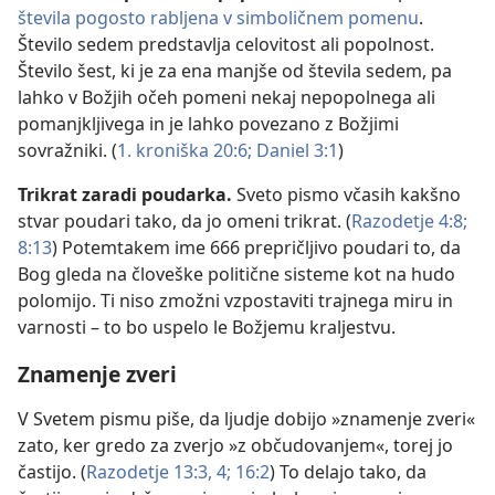
števila pogosto rabljena v simboličnem pomenu
.
Število sedem predstavlja celovitost ali popolnost.
Število šest, ki je za ena manjše od števila sedem, pa
lahko v Božjih očeh pomeni nekaj nepopolnega ali
pomanjkljivega in je lahko povezano z Božjimi
sovražniki. (
1. kroniška 20:6;
Daniel 3:1
)
Trikrat zaradi poudarka.
Sveto pismo včasih kakšno
stvar poudari tako, da jo omeni trikrat. (
Razodetje 4:8;
8:13
) Potemtakem ime 666 prepričljivo poudari to, da
Bog gleda na človeške politične sisteme kot na hudo
polomijo. Ti niso zmožni vzpostaviti trajnega miru in
varnosti – to bo uspelo le Božjemu kraljestvu.
Znamenje zveri
V Svetem pismu piše, da ljudje dobijo »znamenje zveri«
zato, ker gredo za zverjo »z občudovanjem«, torej jo
častijo. (
Razodetje 13:3, 4;
16:2
) To delajo tako, da