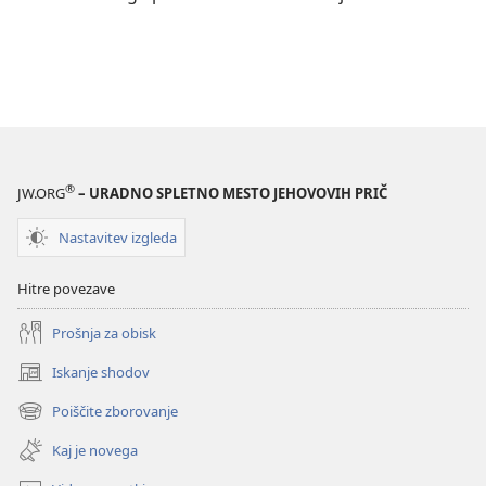
®
JW.ORG
– URADNO SPLETNO MESTO JEHOVOVIH PRIČ
Nastavitev izgleda
Hitre povezave
Prošnja za obisk
Iskanje shodov
(odpre
novo
Poiščite zborovanje
(odpre
okno)
novo
Kaj je novega
okno)