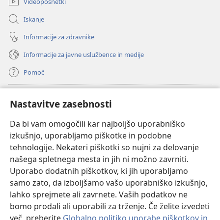
Videoposnetki
Iskanje
Informacije za zdravnike
Informacije za javne uslužbence in medije
Pomoč
Doniranje
(odpre
Nastavitve zasebnosti
novo
okno)
Da bi vam omogočili kar najboljšo uporabniško
Watchtowerjeva SPLETNA KNJIŽNICA™
(odpre
izkušnjo, uporabljamo piškotke in podobne
novo
®
JW Hub
tehnologije. Nekateri piškotki so nujni za delovanje
okno)
(odpre
našega spletnega mesta in jih ni možno zavrniti.
novo
®
JW Library
okno)
Uporabo dodatnih piškotkov, ki jih uporabljamo
samo zato, da izboljšamo vašo uporabniško izkušnjo,
Watchtower Library
lahko sprejmete ali zavrnete. Vaših podatkov ne
bomo prodali ali uporabili za trženje. Če želite izvedeti
več, preberite
Globalno politiko uporabe piškotkov in