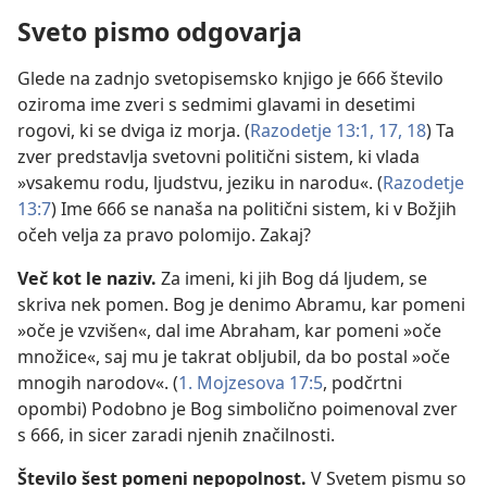
Sveto pismo odgovarja
Glede na zadnjo svetopisemsko knjigo je 666 število
oziroma ime zveri s sedmimi glavami in desetimi
rogovi, ki se dviga iz morja. (
Razodetje 13:1,
17, 18
) Ta
zver predstavlja svetovni politični sistem, ki vlada
»vsakemu rodu, ljudstvu, jeziku in narodu«. (
Razodetje
13:7
) Ime 666 se nanaša na politični sistem, ki v Božjih
očeh velja za pravo polomijo. Zakaj?
Več kot le naziv.
Za imeni, ki jih Bog dá ljudem, se
skriva nek pomen. Bog je denimo Abramu, kar pomeni
»oče je vzvišen«, dal ime Abraham, kar pomeni »oče
množice«, saj mu je takrat obljubil, da bo postal »oče
mnogih narodov«. (
1. Mojzesova 17:5
, podčrtni
opombi) Podobno je Bog simbolično poimenoval zver
s 666, in sicer zaradi njenih značilnosti.
Število šest pomeni nepopolnost.
V Svetem pismu so