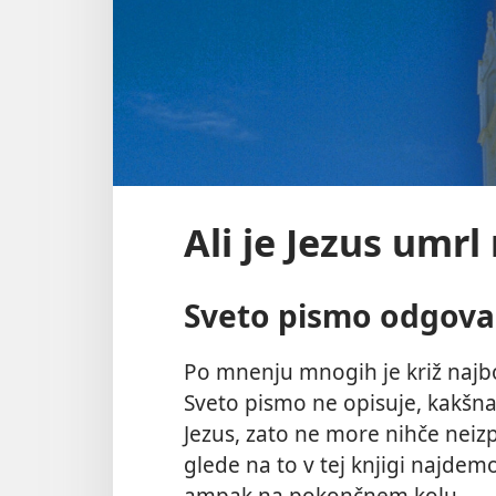
Ali je Jezus umrl
Sveto pismo odgova
Po mnenju mnogih je križ najbo
Sveto pismo ne opisuje, kakšna 
Jezus, zato ne more nihče neizpo
glede na to v tej knjigi najdem
ampak na pokončnem kolu.