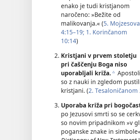
enako je tudi kristjanom
naročeno: »Bežite od
malikovanja.« (
5. Mojzesova
4:15–19;
1. Korinčanom
10:14
)
Kristjani v prvem stoletju
pri čaščenju Boga niso
uporabljali križa.
Apostol
c
so z nauki in zgledom pustili
kristjani. (
2. Tesaloničanom 
Uporaba križa pri bogočas
po Jezusovi smrti so se cerk
so novim pripadnikom »v gla
poganske znake in simbole«, 