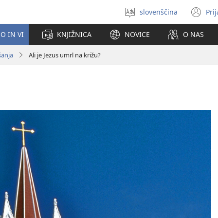
slovenščina
Pri
Izberite
(o
jezik
no
O IN VI
KNJIŽNICA
NOVICE
O NAS
ok
šanja
Ali je Jezus umrl na križu?