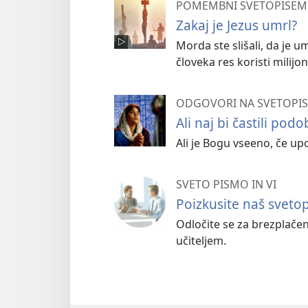
POMEMBNI SVETOPISEMS
Zakaj je Jezus umrl?
Morda ste slišali, da je 
človeka res koristi milij
ODGOVORI NA SVETOPIS
Ali naj bi častili podo
Ali je Bogu vseeno, če u
SVETO PISMO IN VI
Poizkusite naš svetop
Odločite se za brezplačen
učiteljem.