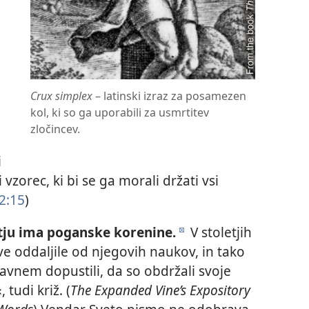
Crux simplex
– latinski izraz za posamezen
kol, ki so ga uporabili za usmrtitev
zločincev.
i
 vzorec, ki bi se ga morali držati vsi
2:15
)
tju ima poganske korenine.
V stoletjih
d
ve oddaljile od njegovih naukov, in tako
vnem dopustili, da so obdržali svoje
tudi križ. (
The Expanded Vine’s Expository