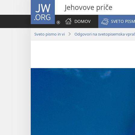
JW.ORG
Jehovove priče
DOMOV
SVETO PISM
Sveto pismo in vi
Odgovori na svetopisemska vpra