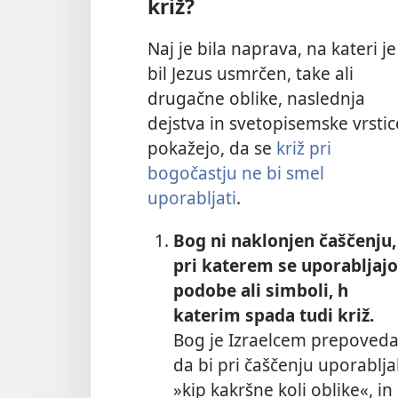
križ?
Naj je bila naprava, na kateri je
bil Jezus usmrčen, take ali
drugačne oblike, naslednja
dejstva in svetopisemske vrstic
pokažejo, da se
križ pri
bogočastju ne bi smel
uporabljati
.
Bog ni naklonjen čaščenju,
pri katerem se uporabljajo
podobe ali simboli, h
katerim spada tudi križ.
Bog je Izraelcem prepoveda
da bi pri čaščenju uporabljal
»kip kakršne koli oblike«, in