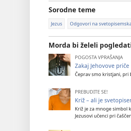
Sorodne teme
Jezus
Odgovori na svetopisemska
Morda bi želeli pogledat
POGOSTA VPRAŠANJA
Zakaj Jehovove priče 
Čeprav smo kristjani, pri
PREBUDITE SE!
Križ – ali je svetopis
Križ je za mnoge simbol kr
Jezusovi učenci pri čaščen