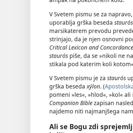
V Svetem pismu se za napravo, n
uporablja grška beseda
staurós
marsikaterem prevodu prevedena
strinjajo, da je njen osnovni 
Critical Lexicon and Concordance
staurós
piše, da se »nikoli ne n
stikala pod katerim koli kotom«
V Svetem pismu je za
staurós
up
grška beseda
xýlon
. (
Apostolska
pomeni »les«, »hlod«, »kol« ali
Companion Bible
zapisan nasledn
najdemo niti najmanjšega namig
Ali se Bogu zdi sprejemlj