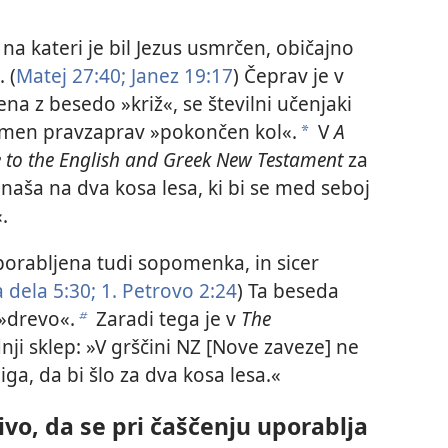
a kateri je bil Jezus usmrčen, običajno
. (
Matej 27:40;
Janez 19:17
) Čeprav je v
 z besedo »križ«, se številni učenjaki
pomen pravzaprav »pokončen kol«.
V
A
a
 to the English and Greek New Testament
za
anaša na dva kosa lesa, ki bi se med seboj
.
orabljena tudi sopomenka, in sicer
 dela 5:30;
1. Petrovo 2:24
) Ta beseda
 »drevo«.
Zaradi tega je v
The
b
ji sklep: »V grščini NZ [Nove zaveze] ne
a, da bi šlo za dva kosa lesa.«
ivo, da se pri čaščenju uporablja