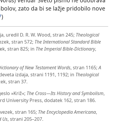
 Words
) Vendar Sveto pismo ne odobrava
lov, zato da bi se lažje pridobilo nove
7
)
aja, uredil D. R. W. Wood, stran 245;
Theological
vezek, stran 572;
The International Standard Bible
zek, stran 825; in
The Imperial Bible-Dictionary
,
Dictionary of New Testament Words
, stran 1165;
A
, deveta izdaja, strani 1191, 1192; in
Theological
zek, stran 37.
geslo »Križ«;
The Cross​—Its History and Symbolism
,
rd University Press, dodatek 162, stran 186.
 zvezek, stran 165;
The Encyclopedia Americana
,
d Us
, strani 205–207.