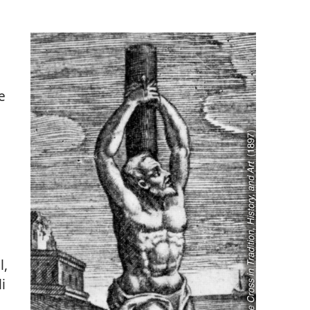
e
l,
i