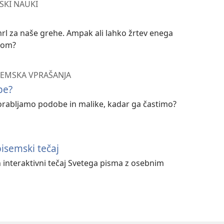
KI NAUKI
umrl za naše grehe. Ampak ali lahko žrtev enega
onom?
EMSKA VPRAŠANJA
be?
porabljamo podobe in malike, kadar ga častimo?
isemski tečaj
 interaktivni tečaj Svetega pisma z osebnim