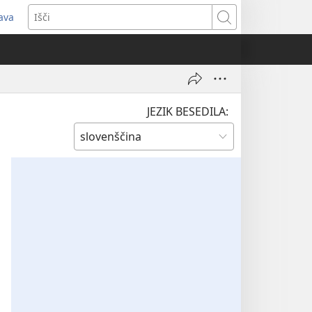
java
dpre
Išči
vo
no)
JEZIK BESEDILA: