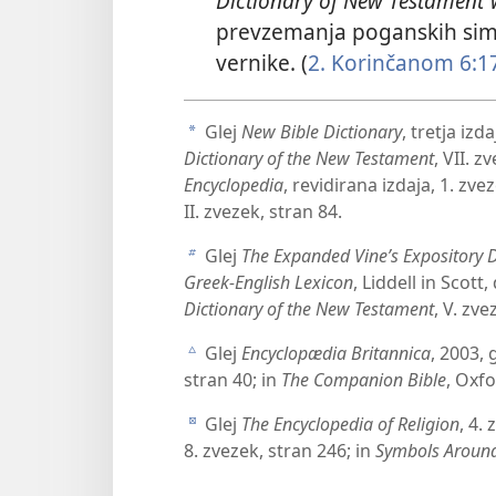
Dictionary of New Testament
prevzemanja poganskih simbo
vernike. (
2. Korinčanom 6:1
Glej
New Bible Dictionary
, tretja izd
a
Dictionary of the New Testament
, VII. z
Encyclopedia
, revidirana izdaja, 1. zve
II. zvezek, stran 84.
Glej
The Expanded Vine’s Expository 
b
Greek-English Lexicon
, Liddell in Scott
Dictionary of the New Testament
, V. zve
Glej
Encyclopædia Britannica
, 2003, 
c
stran 40; in
The Companion Bible
, Oxfo
Glej
The Encyclopedia of Religion
, 4.
d
8. zvezek, stran 246; in
Symbols Aroun