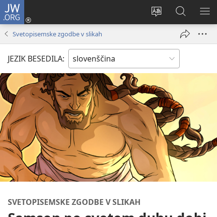
JW.ORG
Prijava
(odpre
Spremeni
Iskanje
PO
novo
jezik
po
ME
Svetopisemske zgodbe v slikah
okno)
spletnega
JW.ORG
mesta
JEZIK BESEDILA:
SVETOPISEMSKE ZGODBE V SLIKAH