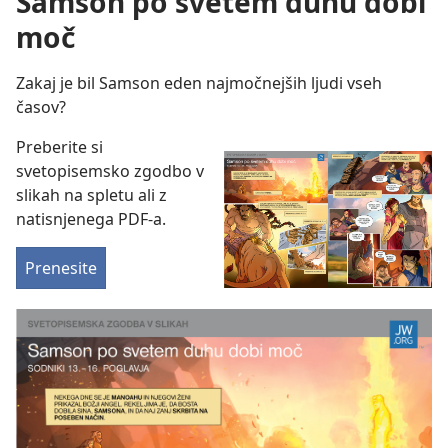
Samson po svetem duhu dobi
moč
Zakaj je bil Samson eden najmočnejših ljudi vseh
časov?
Preberite si
svetopisemsko zgodbo v
slikah na spletu ali z
natisnjenega PDF-a.
Prenesite