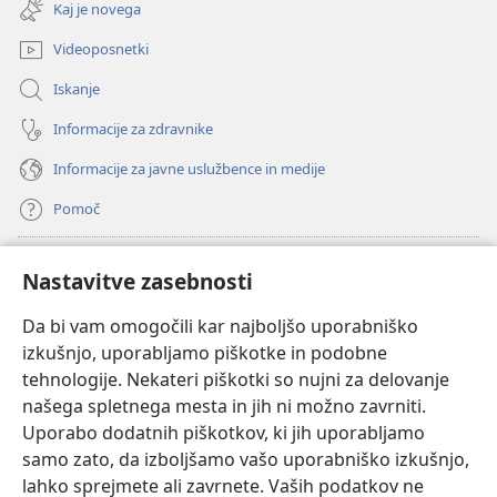
novo
Kaj je novega
okno)
Videoposnetki
Iskanje
Informacije za zdravnike
Informacije za javne uslužbence in medije
Pomoč
Doniranje
(odpre
Nastavitve zasebnosti
novo
okno)
Da bi vam omogočili kar najboljšo uporabniško
Watchtowerjeva SPLETNA KNJIŽNICA™
(odpre
izkušnjo, uporabljamo piškotke in podobne
novo
®
JW Hub
tehnologije. Nekateri piškotki so nujni za delovanje
okno)
(odpre
našega spletnega mesta in jih ni možno zavrniti.
novo
®
JW Library
okno)
Uporabo dodatnih piškotkov, ki jih uporabljamo
samo zato, da izboljšamo vašo uporabniško izkušnjo,
Watchtower Library
lahko sprejmete ali zavrnete. Vaših podatkov ne