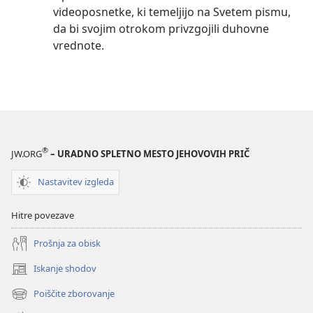
videoposnetke, ki temeljijo na Svetem pismu,
da bi svojim otrokom privzgojili duhovne
vrednote.
®
JW.ORG
– URADNO SPLETNO MESTO JEHOVOVIH PRIČ
Nastavitev izgleda
Hitre povezave
Prošnja za obisk
Iskanje shodov
(odpre
novo
Poiščite zborovanje
(odpre
okno)